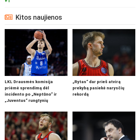
+1
Kitos naujienos
LKL Drausmės komisija
„Rytas“ dar prieš atvirą
priėmė sprendimą dėl
prekybą pasiekė narysčių
incidento po „Neptūno“ ir
rekordą
„Juventus“ rungtynių