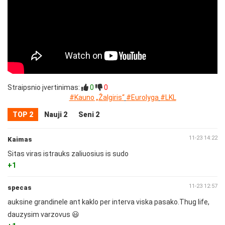
Straipsnio įvertinimas:
0
0
#Kauno „Žalgiris“
#Eurolyga
#LKL
TOP 2
Nauji 2
Seni 2
11-23 14:22
Kaimas
Sitas viras istrauks zaliuosius is sudo
+1
11-23 12:57
specas
auksine grandinele ant kaklo per interva viska pasako.Thug life,
dauzysim varzovus 😃