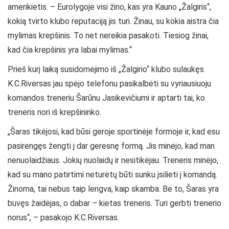
amerikietis. – Eurolygoje visi žino, kas yra Kauno „Žalgiris“,
kokią tvirto klubo reputaciją jis turi. Žinau, su kokia aistra čia
mylimas krepšinis. To net nereikia pasakoti. Tiesiog žinai,
kad čia krepšinis yra labai mylimas.“
Prieš kurį laiką susidomėjimo iš „Žalgirio“ klubo sulaukęs
K.C.Riversas jau spėjo telefonu pasikalbėti su vyriausiuoju
komandos treneriu Šarūnu Jasikevičiumi ir aptarti tai, ko
treneris nori iš krepšininko.
„Šaras tikėjosi, kad būsi geroje sportinėje formoje ir, kad esu
pasirengęs žengti į dar geresnę formą. Jis minėjo, kad man
nenuolaidžiaus. Jokių nuolaidų ir nesitikėjau. Treneris minėjo,
kad su mano patirtimi neturėtų būti sunku įsilieti į komandą.
Žinoma, tai nebus taip lengva, kaip skamba. Be to, Šaras yra
buvęs žaidėjas, o dabar – kietas treneris. Turi gerbti trenerio
norus“, – pasakojo K.C.Riversas.