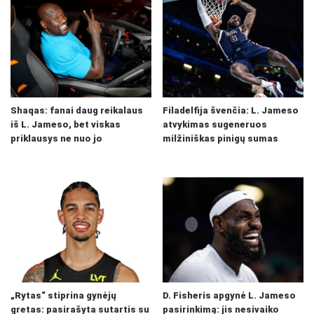
Shaqas: fanai daug reikalaus
Filadelfija švenčia: L. Jameso
iš L. Jameso, bet viskas
atvykimas sugeneruos
priklausys ne nuo jo
milžiniškas pinigų sumas
„Rytas“ stiprina gynėjų
D. Fisheris apgynė L. Jameso
gretas: pasirašyta sutartis su
pasirinkimą: jis nesivaiko