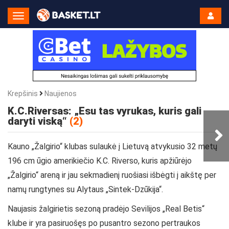
Toggle
Navigation
Krepšinis
Naujienos
K.C.Riversas: „Esu tas vyrukas, kuris gali
daryti viską“
(2)
Kauno „Žalgirio“ klubas sulaukė į Lietuvą atvykusio 32 metų
196 cm ūgio amerikiečio K.C. Riverso, kuris apžiūrėjo
„Žalgirio“ areną ir jau sekmadienį ruošiasi išbėgti į aikštę per
namų rungtynes su Alytaus „Sintek-Dzūkija“.
Naujasis žalgirietis sezoną pradėjo Sevilijos „Real Betis“
klube ir yra pasiruošęs po pusantro sezono pertraukos