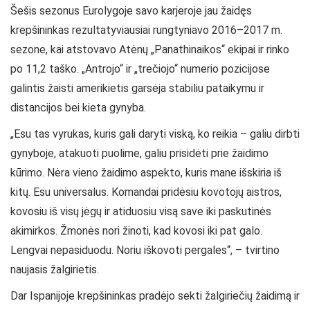
Šešis sezonus Eurolygoje savo karjeroje jau žaidęs
krepšininkas rezultatyviausiai rungtyniavo 2016–2017 m.
sezone, kai atstovavo Atėnų „Panathinaikos“ ekipai ir rinko
po 11,2 taško. „Antrojo“ ir „trečiojo“ numerio pozicijose
galintis žaisti amerikietis garsėja stabiliu pataikymu ir
distancijos bei kieta gynyba.
„Esu tas vyrukas, kuris gali daryti viską, ko reikia – galiu dirbti
gynyboje, atakuoti puolime, galiu prisidėti prie žaidimo
kūrimo. Nėra vieno žaidimo aspekto, kuris mane išskiria iš
kitų. Esu universalus. Komandai pridėsiu kovotojų aistros,
kovosiu iš visų jėgų ir atiduosiu visą save iki paskutinės
akimirkos. Žmonės nori žinoti, kad kovosi iki pat galo.
Lengvai nepasiduodu. Noriu iškovoti pergales“, – tvirtino
naujasis žalgirietis.
Dar Ispanijoje krepšininkas pradėjo sekti žalgiriečių žaidimą ir