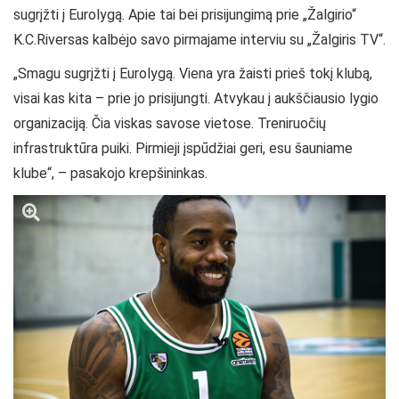
sugrįžti į Eurolygą. Apie tai bei prisijungimą prie „Žalgirio“
K.C.Riversas kalbėjo savo pirmajame interviu su „Žalgiris TV“.
„Smagu sugrįžti į Eurolygą. Viena yra žaisti prieš tokį klubą,
visai kas kita – prie jo prisijungti. Atvykau į aukščiausio lygio
organizaciją. Čia viskas savose vietose. Treniruočių
infrastruktūra puiki. Pirmieji įspūdžiai geri, esu šauniame
klube“, – pasakojo krepšininkas.