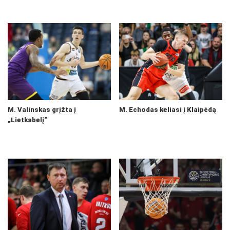
M. Valinskas grįžta į
M. Echodas keliasi į Klaipėdą
„Lietkabelį“