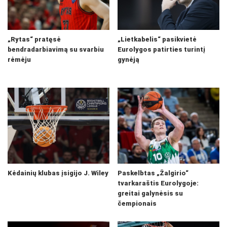
„Rytas“ pratęsė
„Lietkabelis“ pasikvietė
bendradarbiavimą su svarbiu
Eurolygos patirties turintį
rėmėju
gynėją
Kėdainių klubas įsigijo J. Wiley
Paskelbtas „Žalgirio“
tvarkaraštis Eurolygoje:
greitai galynėsis su
čempionais