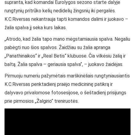
supranta, kad komandai Eurolygos sezono starte dalyje
rungtynių pritrūko kelių nedidelių žingsnių iki pergalės.
K.C.Riversas nekantrauja tapti komandos dalimi ir juokavo –
žalia spalva jį seka kurs laikas.
„Atrodo, kad žalia tapo mano mėgstamiausia spalva. Negaliu
pabėgti nuo šios spalvos. Žaidžiau su žalia apranga
„Panathinaikos“ ir „Real Betis“ klubuose. Čia vilkėsiu žalią ir
baltą. Žalia spalva – geriausia spalva“, – juokavo žaidėjas.
Pirmuoju numeriu pažymėtais marškinėliais rungtyniausiantis
K.C.Riversas penktadienį praėjo medicininę patikrą ir
dalyvavo privalomose fotosesijose, o šeštadienį prisijungs
prie pirmosios „Žalgirio“ treniruotės.