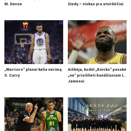
M. Devoe
žiedų – viskas yra atvirkščiai
„Warriors“ planai kelia nerimą
Aiškėja, kodėl „Knicks“ pasakė
S. Curry
„ne“ prisišlieti bandžiusiam L.
Jamesui