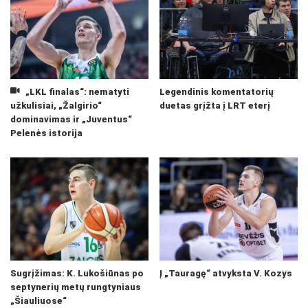
„LKL finalas“: nematyti
Legendinis komentatorių
užkulisiai, „Žalgirio“
duetas grįžta į LRT eterį
dominavimas ir „Juventus“
Pelenės istorija
Sugrįžimas: K. Lukošiūnas po
Į „Tauragę“ atvyksta V. Kozys
septynerių metų rungtyniaus
„Šiauliuose“