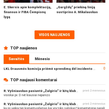
E. Skersis apie komplektaciją,
„Gargždų“ priekinę liniją
finansus ir FIBA Čempionų
sustiprino A. Mikalauskas
lygą
VISOS NAUJIENOS
TOP naujienos
Savaitės
Mėnesio
0
LKL Drausmės komisija priėmė sprendimą dėl incidento po „Neptūno“ ir „Juventus“ rungtynių
TOP naujausi komentarai
R. Vyšniauskas pasiuntė „Žalgirio“ ir kitų klubų fanus
prieš 2 mėnesius
visiskai px :D net kiausiai nepanizo
R. Vyšniauskas pasiuntė „Žalgirio“ ir kitų klubų fanus
prieš 2 mėnesius
ka jis veikia ten komentuodamas kai yra toks saliskas? komentatoriai negali