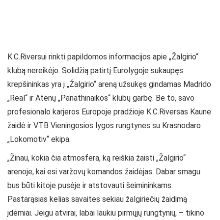
K.C.Riversui rinkti papildomos informacijos apie „Žalgirio“
klubą nereikėjo. Solidžią patirtį Eurolygoje sukaupęs
krepšininkas yra į „Žalgirio“ areną užsukęs gindamas Madrido
„Real“ ir Atėnų „Panathinaikos“ klubų garbę. Be to, savo
profesionalo karjeros Europoje pradžioje K.C.Riversas Kaune
žaidė ir VTB Vieningosios lygos rungtynes su Krasnodaro
„Lokomotiv“ ekipa.
„Žinau, kokia čia atmosfera, ką reiškia žaisti „Žalgirio“
arenoje, kai esi varžovų komandos žaidėjas. Dabar smagu
bus būti kitoje pusėje ir atstovauti šeimininkams.
Pastarąsias kelias savaites sekiau žalgiriečių žaidimą
įdėmiai. Jeigu atvirai, labai laukiu pirmųjų rungtynių, – tikino