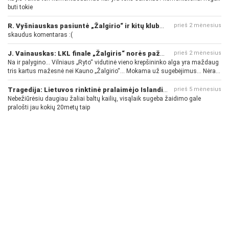
buti tokie
R. Vyšniauskas pasiuntė „Žalgirio“ ir kitų klubų fanus
prieš 2 mėnesius
skaudus komentaras :(
J. Vainauskas: LKL finale „Žalgiris“ norės pažeminti „Rytą“
prieš 2 mėnesius
Na ir palygino... Vilniaus „Ryto“ vidutinė vieno krepšininko alga yra maždaug
tris kartus mažesnė nei Kauno „Žalgirio“... Mokama už sugebėjimus... Nėra
pinigų - nėra gerų žaidėjų...
Tragedija: Lietuvos rinktinė pralaimėjo Islandijai
prieš 5 mėnesius
Nebežiūrėsiu daugiau žaliai baltų kailių, visąlaik sugeba žaidimo gale
pralošti jau kokių 20metų taip