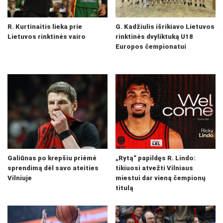
R. Kurtinaitis lieka prie
G. Kadžiulis išrikiavo Lietuvos
Lietuvos rinktinės vairo
rinktinės dvyliktuką U18
Europos čempionatui
Galiūnas po krepšiu priėmė
„Rytą“ papildęs R. Lindo:
sprendimą dėl savo ateities
tikiuosi atvežti Vilniaus
Vilniuje
miestui dar vieną čempionų
titulą