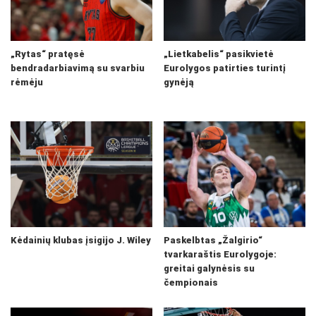
„Rytas“ pratęsė
„Lietkabelis“ pasikvietė
bendradarbiavimą su svarbiu
Eurolygos patirties turintį
rėmėju
gynėją
Kėdainių klubas įsigijo J. Wiley
Paskelbtas „Žalgirio“
tvarkaraštis Eurolygoje:
greitai galynėsis su
čempionais