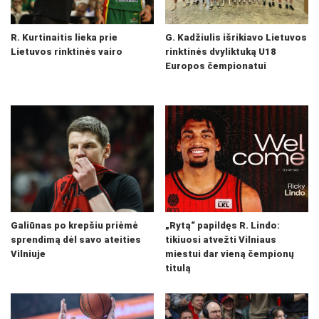
R. Kurtinaitis lieka prie
G. Kadžiulis išrikiavo Lietuvos
Lietuvos rinktinės vairo
rinktinės dvyliktuką U18
Europos čempionatui
Galiūnas po krepšiu priėmė
„Rytą“ papildęs R. Lindo:
sprendimą dėl savo ateities
tikiuosi atvežti Vilniaus
Vilniuje
miestui dar vieną čempionų
titulą