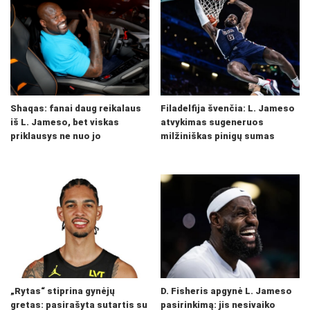
Shaqas: fanai daug reikalaus
Filadelfija švenčia: L. Jameso
iš L. Jameso, bet viskas
atvykimas sugeneruos
priklausys ne nuo jo
milžiniškas pinigų sumas
„Rytas“ stiprina gynėjų
D. Fisheris apgynė L. Jameso
gretas: pasirašyta sutartis su
pasirinkimą: jis nesivaiko