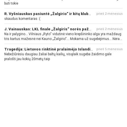
buti tokie
R. Vyšniauskas pasiuntė „Žalgirio“ ir kitų klubų fanus
prieš 2 mėnesius
skaudus komentaras :(
J. Vainauskas: LKL finale „Žalgiris“ norės pažeminti „Rytą“
prieš 2 mėnesius
Na ir palygino... Vilniaus „Ryto“ vidutinė vieno krepšininko alga yra maždaug
tris kartus mažesnė nei Kauno „Žalgirio“... Mokama už sugebėjimus... Nėra
pinigų - nėra gerų žaidėjų...
Tragedija: Lietuvos rinktinė pralaimėjo Islandijai
prieš 5 mėnesius
Nebežiūrėsiu daugiau žaliai baltų kailių, visąlaik sugeba žaidimo gale
pralošti jau kokių 20metų taip