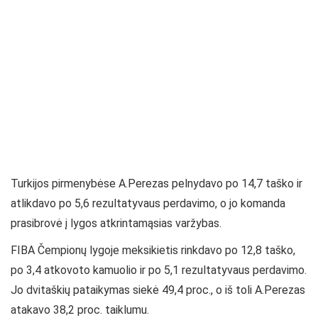
Turkijos pirmenybėse A.Perezas pelnydavo po 14,7 taško ir
atlikdavo po 5,6 rezultatyvaus perdavimo, o jo komanda
prasibrovė į lygos atkrintamąsias varžybas.
FIBA Čempionų lygoje meksikietis rinkdavo po 12,8 taško,
po 3,4 atkovoto kamuolio ir po 5,1 rezultatyvaus perdavimo.
Jo dvitaškių pataikymas siekė 49,4 proc., o iš toli A.Perezas
atakavo 38,2 proc. taiklumu.