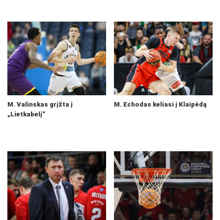
M. Valinskas grįžta į
M. Echodas keliasi į Klaipėdą
„Lietkabelį“