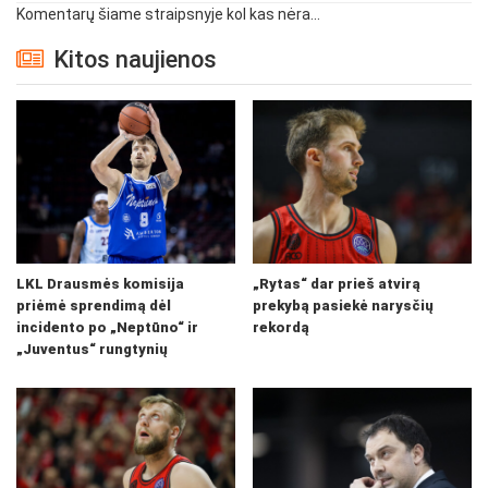
Komentarų šiame straipsnyje kol kas nėra...
Kitos naujienos
LKL Drausmės komisija
„Rytas“ dar prieš atvirą
priėmė sprendimą dėl
prekybą pasiekė narysčių
incidento po „Neptūno“ ir
rekordą
„Juventus“ rungtynių