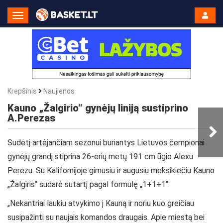
Toggle
Navigation
Krepšinis
Naujienos
Kauno „Žalgirio“ gynėjų liniją sustiprino
A.Perezas
Sudėtį artėjančiam sezonui buriantys Lietuvos čempionai
gynėjų grandį stiprina 26-erių metų 191 cm ūgio Alexu
Perezu. Su Kalifornijoje gimusiu ir augusiu meksikiečiu Kauno
„Žalgiris“ sudarė sutartį pagal formulę „1+1+1“.
„Nekantriai laukiu atvykimo į Kauną ir noriu kuo greičiau
susipažinti su naujais komandos draugais. Apie miestą bei