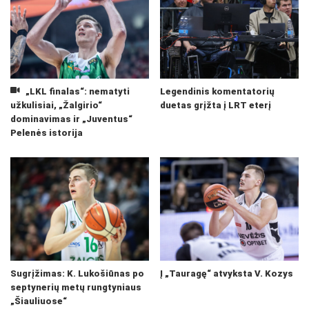
„LKL finalas“: nematyti
Legendinis komentatorių
užkulisiai, „Žalgirio“
duetas grįžta į LRT eterį
dominavimas ir „Juventus“
Pelenės istorija
Sugrįžimas: K. Lukošiūnas po
Į „Tauragę“ atvyksta V. Kozys
septynerių metų rungtyniaus
„Šiauliuose“