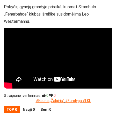
Pokyčių gynėjų grandyje prireikė, kuomet Stambulo
„Fenerbahce“ klubas išreiškė susidomėjimą Leo
Westermannu.
Straipsnio įvertinimas:
0
0
#Kauno „Žalgiris“
#Eurolyga
#LKL
TOP 0
Nauji 0
Seni 0