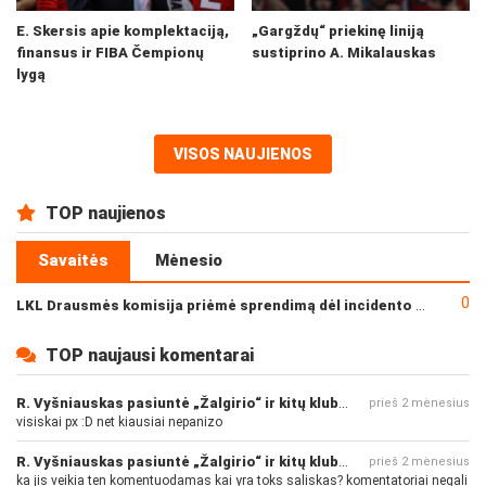
E. Skersis apie komplektaciją,
„Gargždų“ priekinę liniją
finansus ir FIBA Čempionų
sustiprino A. Mikalauskas
lygą
VISOS NAUJIENOS
TOP naujienos
Savaitės
Mėnesio
0
LKL Drausmės komisija priėmė sprendimą dėl incidento po „Neptūno“ ir „Juventus“ rungtynių
TOP naujausi komentarai
R. Vyšniauskas pasiuntė „Žalgirio“ ir kitų klubų fanus
prieš 2 mėnesius
visiskai px :D net kiausiai nepanizo
R. Vyšniauskas pasiuntė „Žalgirio“ ir kitų klubų fanus
prieš 2 mėnesius
ka jis veikia ten komentuodamas kai yra toks saliskas? komentatoriai negali