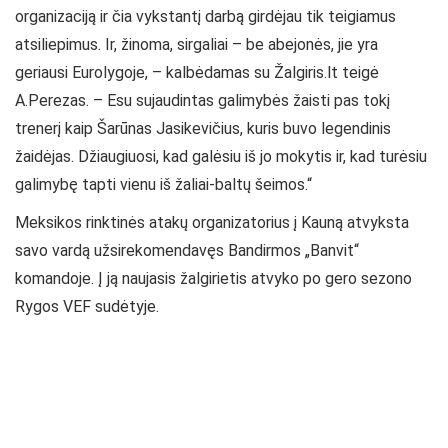
organizaciją ir čia vykstantį darbą girdėjau tik teigiamus
atsiliepimus. Ir, žinoma, sirgaliai – be abejonės, jie yra
geriausi Eurolygoje, – kalbėdamas su Žalgiris.lt teigė
A.Perezas. – Esu sujaudintas galimybės žaisti pas tokį
trenerį kaip Šarūnas Jasikevičius, kuris buvo legendinis
žaidėjas. Džiaugiuosi, kad galėsiu iš jo mokytis ir, kad turėsiu
galimybę tapti vienu iš žaliai-baltų šeimos.“
Meksikos rinktinės atakų organizatorius į Kauną atvyksta
savo vardą užsirekomendavęs Bandirmos „Banvit“
komandoje. Į ją naujasis žalgirietis atvyko po gero sezono
Rygos VEF sudėtyje.