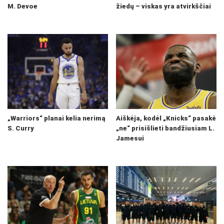
M. Devoe
žiedų – viskas yra atvirkščiai
„Warriors“ planai kelia nerimą
Aiškėja, kodėl „Knicks“ pasakė
S. Curry
„ne“ prisišlieti bandžiusiam L.
Jamesui