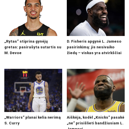
„Rytas“ stiprina gynėjų
D. Fisheris apgynė L. Jameso
gretas: pasirašyta sutartis su
pasirinkimą: jis nesivaiko
M. Devoe
žiedų – viskas yra atvirkščiai
„Warriors“ planai kelia nerimą
Aiškėja, kodėl „Knicks“ pasakė
S. Curry
„ne“ prisišlieti bandžiusiam L.
Jamesui