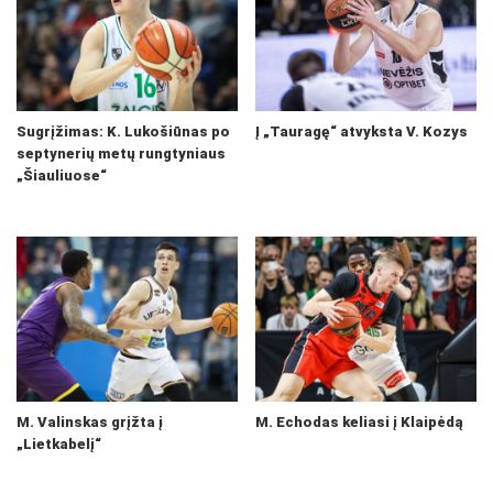
Sugrįžimas: K. Lukošiūnas po
Į „Tauragę“ atvyksta V. Kozys
septynerių metų rungtyniaus
„Šiauliuose“
M. Valinskas grįžta į
M. Echodas keliasi į Klaipėdą
„Lietkabelį“