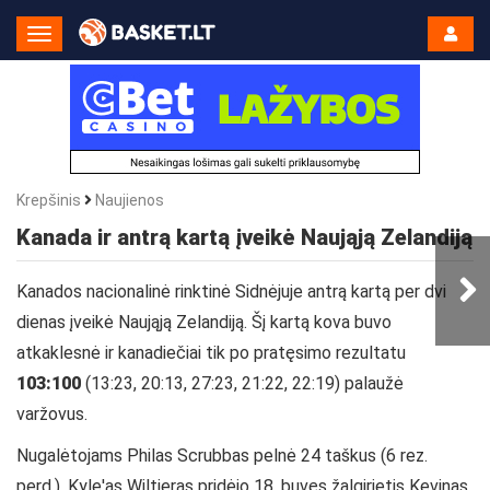
Toggle
Navigation
Krepšinis
Naujienos
Kanada ir antrą kartą įveikė Naująją Zelandiją
Kanados nacionalinė rinktinė Sidnėjuje antrą kartą per dvi
dienas įveikė Naująją Zelandiją. Šį kartą kova buvo
atkaklesnė ir kanadiečiai tik po pratęsimo rezultatu
103:100
(13:23, 20:13, 27:23, 21:22, 22:19) palaužė
varžovus.
Nugalėtojams Philas Scrubbas pelnė 24 taškus (6 rez.
perd.), Kyle'as Wiltjeras pridėjo 18, buvęs žalgirietis Kevinas