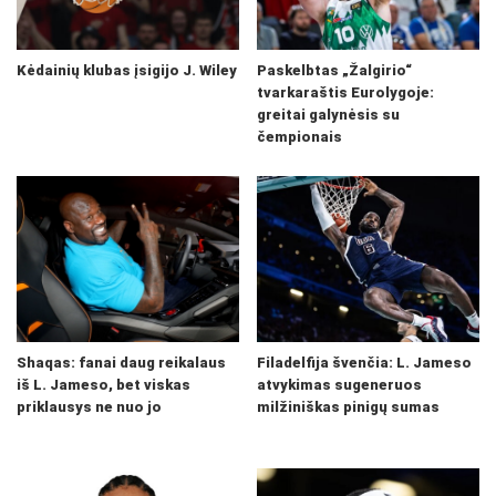
Kėdainių klubas įsigijo J. Wiley
Paskelbtas „Žalgirio“
tvarkaraštis Eurolygoje:
greitai galynėsis su
čempionais
Shaqas: fanai daug reikalaus
Filadelfija švenčia: L. Jameso
iš L. Jameso, bet viskas
atvykimas sugeneruos
priklausys ne nuo jo
milžiniškas pinigų sumas