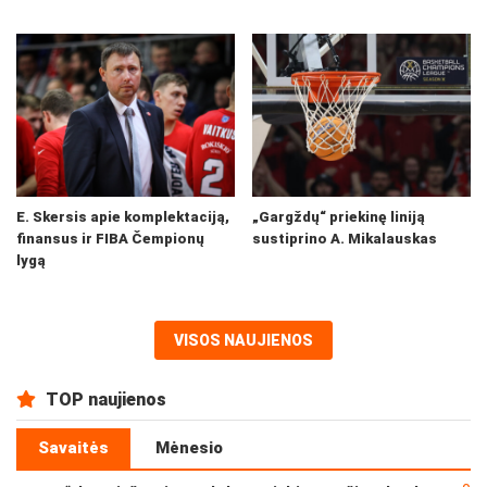
E. Skersis apie komplektaciją,
„Gargždų“ priekinę liniją
finansus ir FIBA Čempionų
sustiprino A. Mikalauskas
lygą
VISOS NAUJIENOS
TOP naujienos
Savaitės
Mėnesio