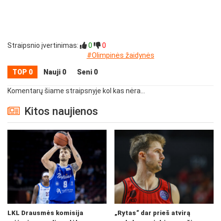
Straipsnio įvertinimas:
0
0
#Olimpinės žaidynės
TOP 0
Nauji 0
Seni 0
Komentarų šiame straipsnyje kol kas nėra...
Kitos naujienos
LKL Drausmės komisija
„Rytas“ dar prieš atvirą