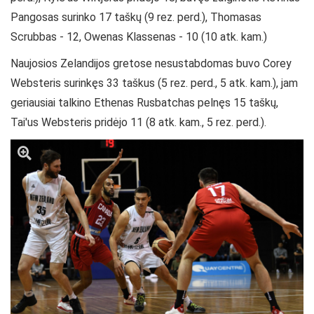
Pangosas surinko 17 taškų (9 rez. perd.), Thomasas
Scrubbas - 12, Owenas Klassenas - 10 (10 atk. kam.)
Naujosios Zelandijos gretose nesustabdomas buvo Corey
Websteris surinkęs 33 taškus (5 rez. perd., 5 atk. kam.), jam
geriausiai talkino
Ethenas Rusbatchas pelnęs 15 taškų,
Tai'us Websteris pridėjo 11 (8 atk. kam., 5 rez. perd.).