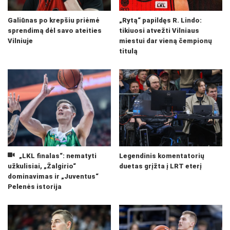
Galiūnas po krepšiu priėmė
„Rytą“ papildęs R. Lindo:
sprendimą dėl savo ateities
tikiuosi atvežti Vilniaus
Vilniuje
miestui dar vieną čempionų
titulą
„LKL finalas“: nematyti
Legendinis komentatorių
užkulisiai, „Žalgirio“
duetas grįžta į LRT eterį
dominavimas ir „Juventus“
Pelenės istorija