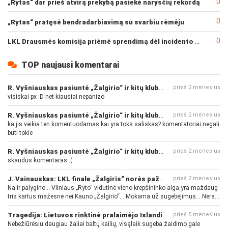
0
„Rytas“ dar prieš atvirą prekybą pasiekė narysčių rekordą
0
„Rytas“ pratęsė bendradarbiavimą su svarbiu rėmėju
0
LKL Drausmės komisija priėmė sprendimą dėl incidento po „Neptūno“ ir „Juventus“ rungtynių
TOP naujausi komentarai
R. Vyšniauskas pasiuntė „Žalgirio“ ir kitų klubų fanus
prieš 2 mėnesius
visiskai px :D net kiausiai nepanizo
R. Vyšniauskas pasiuntė „Žalgirio“ ir kitų klubų fanus
prieš 2 mėnesius
ka jis veikia ten komentuodamas kai yra toks saliskas? komentatoriai negali
buti tokie
R. Vyšniauskas pasiuntė „Žalgirio“ ir kitų klubų fanus
prieš 2 mėnesius
skaudus komentaras :(
J. Vainauskas: LKL finale „Žalgiris“ norės pažeminti „Rytą“
prieš 2 mėnesius
Na ir palygino... Vilniaus „Ryto“ vidutinė vieno krepšininko alga yra maždaug
tris kartus mažesnė nei Kauno „Žalgirio“... Mokama už sugebėjimus... Nėra
pinigų - nėra gerų žaidėjų...
Tragedija: Lietuvos rinktinė pralaimėjo Islandijai
prieš 5 mėnesius
Nebežiūrėsiu daugiau žaliai baltų kailių, visąlaik sugeba žaidimo gale