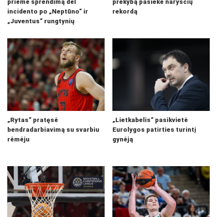
priėmė sprendimą dėl
prekybą pasiekė narysčių
incidento po „Neptūno“ ir
rekordą
„Juventus“ rungtynių
„Rytas“ pratęsė
„Lietkabelis“ pasikvietė
bendradarbiavimą su svarbiu
Eurolygos patirties turintį
rėmėju
gynėją