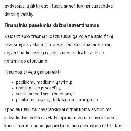
gydytojus, atlikti reabilitaciją ar net laikinai sustabdyti
darbinę veiklą.
Finansinės pasekmės dažnai nuvertinamos
Kalbant apie traumas, dažniausiai galvojama apie fizinį
skausmą ir sveikimo procesą. Tačiau nemažai žmonių
neįvertina finansinių išlaidų, kurios gali atsirasti po
nelaimingo atsitikimo.
Traumos atveju gali prireikti:
papildomų medicininių tyrimų;
reabilitacijos procedūrų;
vaistų ar medicinos priemonių;
papildomų pajamų dėl laikino nedarbingumo.
Ypač aktualu tai savarankiškai dirbantiems asmenims,
individualios veiklos vykdytojams ar verslo savininkams,
kurių pajamos tiesiogiai priklauso nuo galimybės dirbti. Kuo