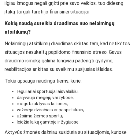
ilgiau žmogus negali grįžti prie savo veiklos, tuo didesnę
įtaką tai gali turėti jo finansinei situacijai.
Kokią naudą suteikia draudimas nuo nelaimingų
atsitikimų?
Nelaimingų atsitikimų draudimas skirtas tam, kad netikėtos
situacijos nesukeltų papildomo finansinio streso. Gavus
draudimo išmoką galima lengviau padengti gydymo,
reabilitacijos ar kitas su sveikimu susijusias išlaidas.
Tokia apsauga naudinga tiems, kurie:
reguliariai sportuoja laisvalaikiu;
dalyvauja mėgėjų varžybose;
mėgsta aktyvias keliones;
važinėja dviračiais ar paspirtukais;
užsiima žiemos sportu;
leidžia laiką gamtoje ir žygiuose.
Aktyvūs žmonės dažniau susiduria su situacijomis, kuriose