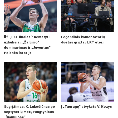
„LKL finalas“: nematyti
Legendinis komentatorių
užkulisiai, „Žalgirio“
duetas grįžta į LRT eterį
dominavimas ir „Juventus“
Pelenės istorija
Sugrįžimas: K. Lukošiūnas po
Į „Tauragę“ atvyksta V. Kozys
septynerių metų rungtyniaus
„Šiauliuose“