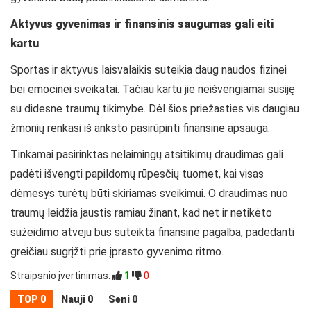
Aktyvus gyvenimas ir finansinis saugumas gali eiti
kartu
Sportas ir aktyvus laisvalaikis suteikia daug naudos fizinei
bei emocinei sveikatai. Tačiau kartu jie neišvengiamai susiję
su didesne traumų tikimybe. Dėl šios priežasties vis daugiau
žmonių renkasi iš anksto pasirūpinti finansine apsauga.
Tinkamai pasirinktas nelaimingų atsitikimų draudimas gali
padėti išvengti papildomų rūpesčių tuomet, kai visas
dėmesys turėtų būti skiriamas sveikimui. O draudimas nuo
traumų leidžia jaustis ramiau žinant, kad net ir netikėto
sužeidimo atveju bus suteikta finansinė pagalba, padedanti
greičiau sugrįžti prie įprasto gyvenimo ritmo.
Straipsnio įvertinimas:
1
0
TOP 0
Nauji 0
Seni 0