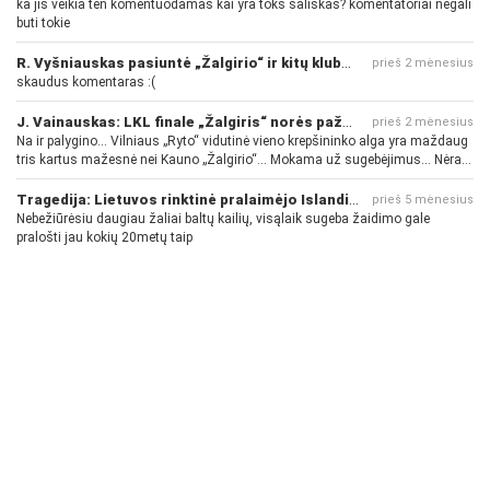
ka jis veikia ten komentuodamas kai yra toks saliskas? komentatoriai negali
buti tokie
R. Vyšniauskas pasiuntė „Žalgirio“ ir kitų klubų fanus
prieš 2 mėnesius
skaudus komentaras :(
J. Vainauskas: LKL finale „Žalgiris“ norės pažeminti „Rytą“
prieš 2 mėnesius
Na ir palygino... Vilniaus „Ryto“ vidutinė vieno krepšininko alga yra maždaug
tris kartus mažesnė nei Kauno „Žalgirio“... Mokama už sugebėjimus... Nėra
pinigų - nėra gerų žaidėjų...
Tragedija: Lietuvos rinktinė pralaimėjo Islandijai
prieš 5 mėnesius
Nebežiūrėsiu daugiau žaliai baltų kailių, visąlaik sugeba žaidimo gale
pralošti jau kokių 20metų taip