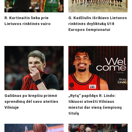
R. Kurtinaitis lieka prie
G. Kadžiulis išrikiavo Lietuvos
Lietuvos rinktinės vairo
rinktinės dvyliktuką U18
Europos čempionatui
Galiūnas po krepšiu priėmė
„Rytą“ papildęs R. Lindo:
sprendimą dėl savo ateities
tikiuosi atvežti Vilniaus
Vilniuje
miestui dar vieną čempionų
titulą