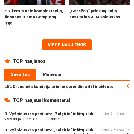
E. Skersis apie komplektaciją,
„Gargždų“ priekinę liniją
finansus ir FIBA Čempionų
sustiprino A. Mikalauskas
lygą
VISOS NAUJIENOS
TOP naujienos
Savaitės
Mėnesio
0
LKL Drausmės komisija priėmė sprendimą dėl incidento po „Neptūno“ ir „Juventus“ rungtynių
TOP naujausi komentarai
R. Vyšniauskas pasiuntė „Žalgirio“ ir kitų klubų fanus
prieš 2 mėnesius
visiskai px :D net kiausiai nepanizo
R. Vyšniauskas pasiuntė „Žalgirio“ ir kitų klubų fanus
prieš 2 mėnesius