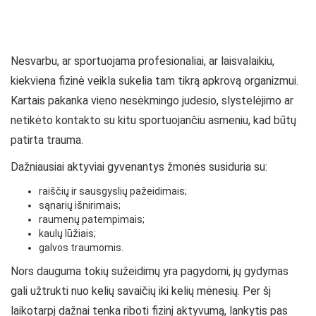
Nesvarbu, ar sportuojama profesionaliai, ar laisvalaikiu,
kiekviena fizinė veikla sukelia tam tikrą apkrovą organizmui.
Kartais pakanka vieno nesėkmingo judesio, slystelėjimo ar
netikėto kontakto su kitu sportuojančiu asmeniu, kad būtų
patirta trauma.
Dažniausiai aktyviai gyvenantys žmonės susiduria su:
raiščių ir sausgyslių pažeidimais;
sąnarių išnirimais;
raumenų patempimais;
kaulų lūžiais;
galvos traumomis.
Nors dauguma tokių sužeidimų yra pagydomi, jų gydymas
gali užtrukti nuo kelių savaičių iki kelių mėnesių. Per šį
laikotarpį dažnai tenka riboti fizinį aktyvumą, lankytis pas