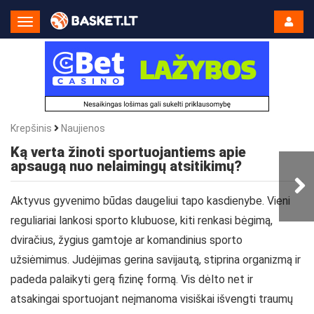
Toggle
Navigation
Krepšinis
Naujienos
Ką verta žinoti sportuojantiems apie
apsaugą nuo nelaimingų atsitikimų?
Aktyvus gyvenimo būdas daugeliui tapo kasdienybe. Vieni
reguliariai lankosi sporto klubuose, kiti renkasi bėgimą,
dviračius, žygius gamtoje ar komandinius sporto
užsiėmimus. Judėjimas gerina savijautą, stiprina organizmą ir
padeda palaikyti gerą fizinę formą. Vis dėlto net ir
atsakingai sportuojant neįmanoma visiškai išvengti traumų