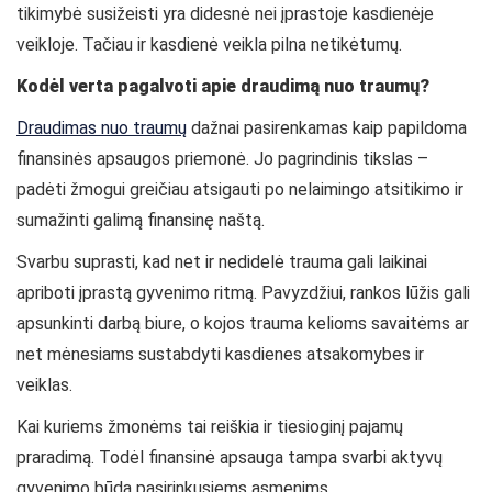
tikimybė susižeisti yra didesnė nei įprastoje kasdienėje
veikloje. Tačiau ir kasdienė veikla pilna netikėtumų.
Kodėl verta pagalvoti apie draudimą nuo traumų?
Draudimas nuo traumų
dažnai pasirenkamas kaip papildoma
finansinės apsaugos priemonė. Jo pagrindinis tikslas –
padėti žmogui greičiau atsigauti po nelaimingo atsitikimo ir
sumažinti galimą finansinę naštą.
Svarbu suprasti, kad net ir nedidelė trauma gali laikinai
apriboti įprastą gyvenimo ritmą. Pavyzdžiui, rankos lūžis gali
apsunkinti darbą biure, o kojos trauma kelioms savaitėms ar
net mėnesiams sustabdyti kasdienes atsakomybes ir
veiklas.
Kai kuriems žmonėms tai reiškia ir tiesioginį pajamų
praradimą. Todėl finansinė apsauga tampa svarbi aktyvų
gyvenimo būdą pasirinkusiems asmenims.