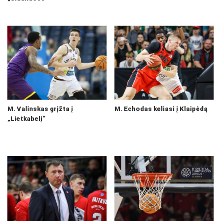
M. Valinskas grįžta į
M. Echodas keliasi į Klaipėdą
„Lietkabelį“