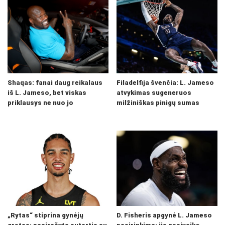
Shaqas: fanai daug reikalaus
Filadelfija švenčia: L. Jameso
iš L. Jameso, bet viskas
atvykimas sugeneruos
priklausys ne nuo jo
milžiniškas pinigų sumas
„Rytas“ stiprina gynėjų
D. Fisheris apgynė L. Jameso