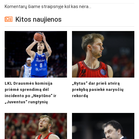
Komentarų šiame straipsnyje kol kas nėra...
Kitos naujienos
LKL Drausmės komisija
„Rytas“ dar prieš atvirą
priėmė sprendimą dėl
prekybą pasiekė narysčių
incidento po „Neptūno“ ir
rekordą
„Juventus“ rungtynių