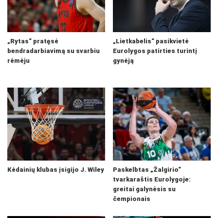
„Rytas“ pratęsė
„Lietkabelis“ pasikvietė
bendradarbiavimą su svarbiu
Eurolygos patirties turintį
rėmėju
gynėją
Kėdainių klubas įsigijo J. Wiley
Paskelbtas „Žalgirio“
tvarkaraštis Eurolygoje:
greitai galynėsis su
čempionais