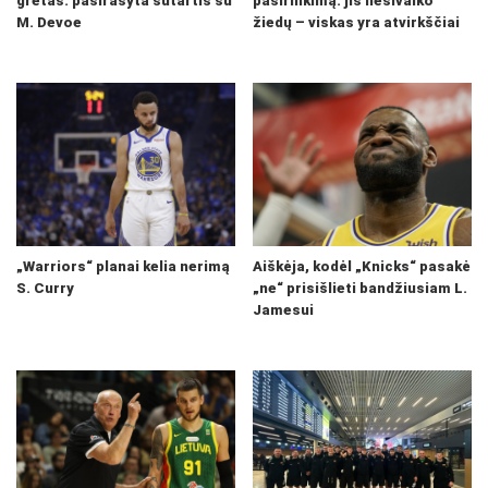
gretas: pasirašyta sutartis su
pasirinkimą: jis nesivaiko
M. Devoe
žiedų – viskas yra atvirkščiai
„Warriors“ planai kelia nerimą
Aiškėja, kodėl „Knicks“ pasakė
S. Curry
„ne“ prisišlieti bandžiusiam L.
Jamesui