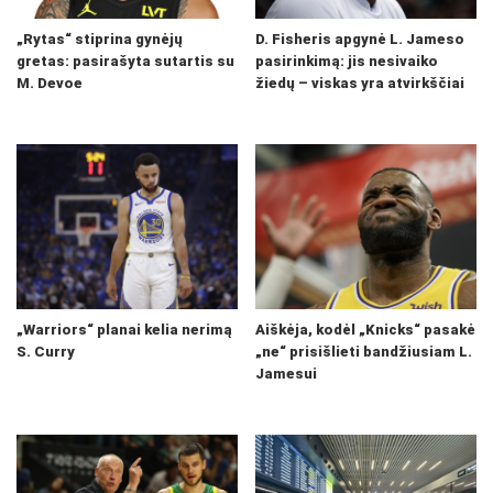
„Rytas“ stiprina gynėjų
D. Fisheris apgynė L. Jameso
gretas: pasirašyta sutartis su
pasirinkimą: jis nesivaiko
M. Devoe
žiedų – viskas yra atvirkščiai
„Warriors“ planai kelia nerimą
Aiškėja, kodėl „Knicks“ pasakė
S. Curry
„ne“ prisišlieti bandžiusiam L.
Jamesui