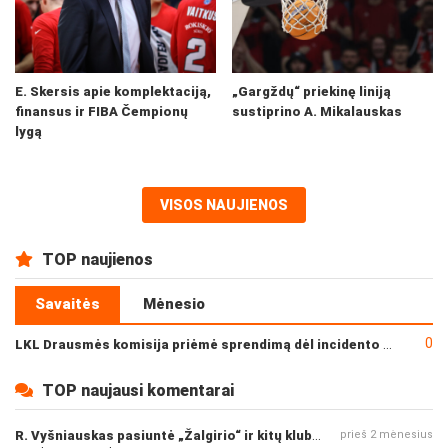
E. Skersis apie komplektaciją,
„Gargždų“ priekinę liniją
finansus ir FIBA Čempionų
sustiprino A. Mikalauskas
lygą
VISOS NAUJIENOS
TOP naujienos
Savaitės
Mėnesio
0
LKL Drausmės komisija priėmė sprendimą dėl incidento po „Neptūno“ ir „Juventus“ rungtynių
TOP naujausi komentarai
R. Vyšniauskas pasiuntė „Žalgirio“ ir kitų klubų fanus
prieš 2 mėnesius