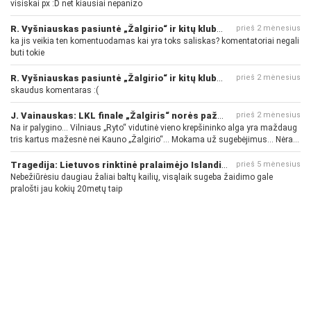
visiskai px :D net kiausiai nepanizo
R. Vyšniauskas pasiuntė „Žalgirio“ ir kitų klubų fanus
prieš 2 mėnesius
ka jis veikia ten komentuodamas kai yra toks saliskas? komentatoriai negali
buti tokie
R. Vyšniauskas pasiuntė „Žalgirio“ ir kitų klubų fanus
prieš 2 mėnesius
skaudus komentaras :(
J. Vainauskas: LKL finale „Žalgiris“ norės pažeminti „Rytą“
prieš 2 mėnesius
Na ir palygino... Vilniaus „Ryto“ vidutinė vieno krepšininko alga yra maždaug
tris kartus mažesnė nei Kauno „Žalgirio“... Mokama už sugebėjimus... Nėra
pinigų - nėra gerų žaidėjų...
Tragedija: Lietuvos rinktinė pralaimėjo Islandijai
prieš 5 mėnesius
Nebežiūrėsiu daugiau žaliai baltų kailių, visąlaik sugeba žaidimo gale
pralošti jau kokių 20metų taip