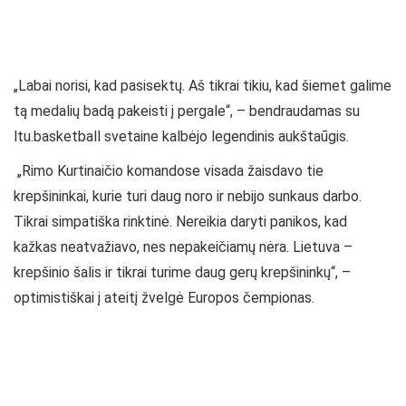
„Labai norisi, kad pasisektų. Aš tikrai tikiu, kad šiemet galime
tą medalių badą pakeisti į pergale“, – bendraudamas su
ltu.basketball svetaine kalbėjo legendinis aukštaūgis.
„Rimo Kurtinaičio komandose visada žaisdavo tie
krepšininkai, kurie turi daug noro ir nebijo sunkaus darbo.
Tikrai simpatiška rinktinė. Nereikia daryti panikos, kad
kažkas neatvažiavo, nes nepakeičiamų nėra. Lietuva –
krepšinio šalis ir tikrai turime daug gerų krepšininkų“, –
optimistiškai į ateitį žvelgė Europos čempionas.