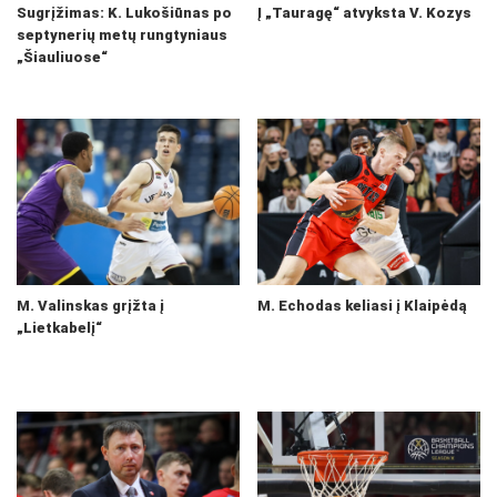
Sugrįžimas: K. Lukošiūnas po
Į „Tauragę“ atvyksta V. Kozys
septynerių metų rungtyniaus
„Šiauliuose“
M. Valinskas grįžta į
M. Echodas keliasi į Klaipėdą
„Lietkabelį“