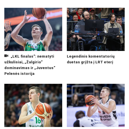
„LKL finalas“: nematyti
Legendinis komentatorių
užkulisiai, „Žalgirio“
duetas grįžta į LRT eterį
dominavimas ir „Juventus“
Pelenės istorija