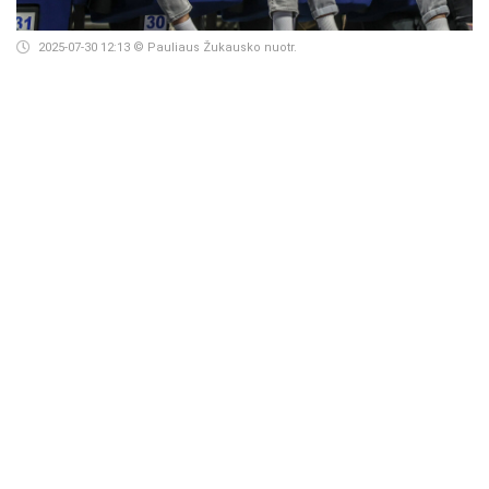
2025-07-30 12:13
© Pauliaus Žukausko nuotr.