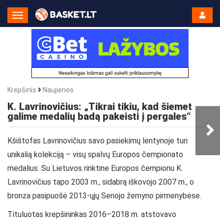
Toggle
Navigation
Krepšinis
Naujienos
K. Lavrinovičius: „Tikrai tikiu, kad šiemet
galime medalių badą pakeisti į pergales“
Kšištofas Lavrinovičius savo pasiekimų lentynoje turi
unikalią kolekciją – visų spalvų Europos čempionato
medalius. Su Lietuvos rinktine Europos čempionu K.
Lavrinovičius tapo 2003 m., sidabrą iškovojo 2007 m., o
bronza pasipuošė 2013-ųjų Senojo žemyno pirmenybėse.
Tituluotas krepšininkas 2016–2018 m. atstovavo