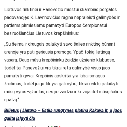
Lietuvos rinktinei ir Panevėžio miestui skambias pergales
padovanojęs K. Lavrinovičius ragina nepraleisti galimybės ir
patiems pirmiesiems pamatyti Europos čempionatui
besiruošiančius Lietuvos krepšininkus:
„Su šeima ir draugais palaikyti savo šalies rinktinę būnant
arenoje yra pati geriausia pramoga. Ypač tokią lietingą
vasarą. Daug mūsų krepšininkų žaidžia užsienio klubuose,
todėl tai Panevėžiui yra tikrai reta galimybė visus juos
pamatyti gyvai. Krepšinis apskritai yra labai smagus
žaidimas, todėl jeigu tik yra galimybė, tikrai reiktų palaikyti
mūsų vyrus–ąžuolus, nes jie žaidžia ir kovoja dėl mūsų šalies
spalvų.“
Bilietus į Lietuva – Estija rungtynes platina Kakava.lt, o juos
galite įsigyti čia