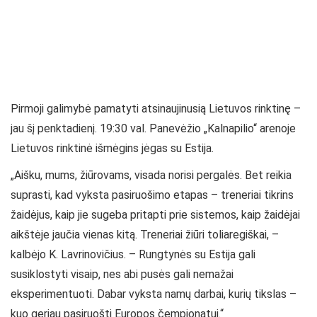
Pirmoji galimybė pamatyti atsinaujinusią Lietuvos rinktinę –
jau šį penktadienį. 19:30 val. Panevėžio „Kalnapilio“ arenoje
Lietuvos rinktinė išmėgins jėgas su Estija.
„Aišku, mums, žiūrovams, visada norisi pergalės. Bet reikia
suprasti, kad vyksta pasiruošimo etapas – treneriai tikrins
žaidėjus, kaip jie sugeba pritapti prie sistemos, kaip žaidėjai
aikštėje jaučia vienas kitą. Treneriai žiūri toliaregiškai, –
kalbėjo K. Lavrinovičius. – Rungtynės su Estija gali
susiklostyti visaip, nes abi pusės gali nemažai
eksperimentuoti. Dabar vyksta namų darbai, kurių tikslas –
kuo geriau pasiruošti Europos čempionatui.“