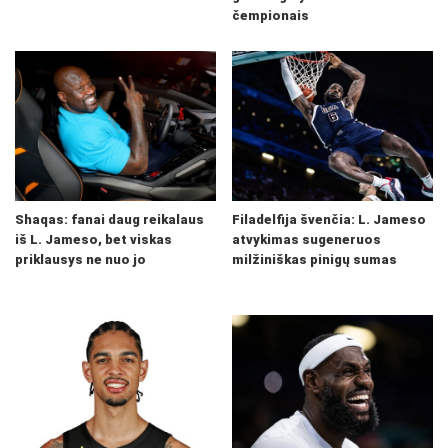
čempionais
Shaqas: fanai daug reikalaus
Filadelfija švenčia: L. Jameso
iš L. Jameso, bet viskas
atvykimas sugeneruos
priklausys ne nuo jo
milžiniškas pinigų sumas