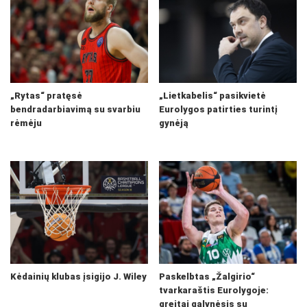
„Rytas“ pratęsė
„Lietkabelis“ pasikvietė
bendradarbiavimą su svarbiu
Eurolygos patirties turintį
rėmėju
gynėją
Kėdainių klubas įsigijo J. Wiley
Paskelbtas „Žalgirio“
tvarkaraštis Eurolygoje:
greitai galynėsis su