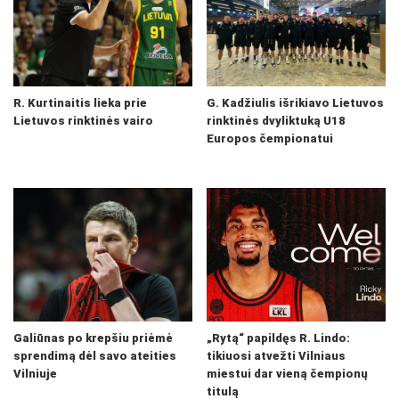
R. Kurtinaitis lieka prie
G. Kadžiulis išrikiavo Lietuvos
Lietuvos rinktinės vairo
rinktinės dvyliktuką U18
Europos čempionatui
Galiūnas po krepšiu priėmė
„Rytą“ papildęs R. Lindo:
sprendimą dėl savo ateities
tikiuosi atvežti Vilniaus
Vilniuje
miestui dar vieną čempionų
titulą