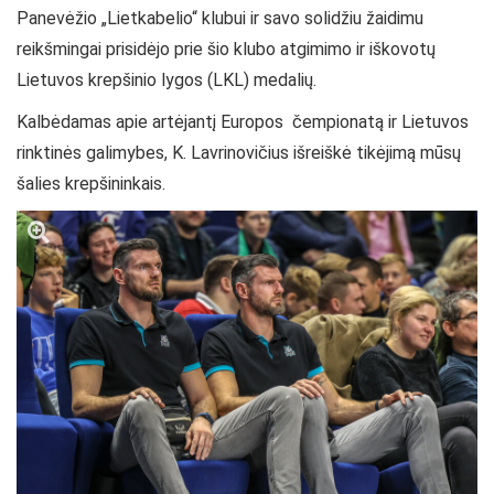
Panevėžio „Lietkabelio“ klubui ir savo solidžiu žaidimu
reikšmingai prisidėjo prie šio klubo atgimimo ir iškovotų
Lietuvos krepšinio lygos (LKL) medalių.
Kalbėdamas apie artėjantį Europos čempionatą ir Lietuvos
rinktinės galimybes, K. Lavrinovičius išreiškė tikėjimą mūsų
šalies krepšininkais.