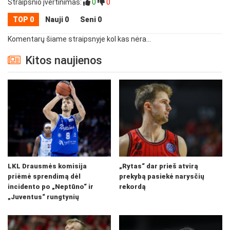
Straipsnio įvertinimas:
0
0
TOP 0
Nauji 0
Seni 0
Komentarų šiame straipsnyje kol kas nėra...
Kitos naujienos
LKL Drausmės komisija
„Rytas“ dar prieš atvirą
priėmė sprendimą dėl
prekybą pasiekė narysčių
incidento po „Neptūno“ ir
rekordą
„Juventus“ rungtynių