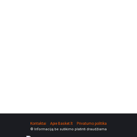
Kontaktai
Apie Basket.lt
Privatumo politika
© Informaciją be sutikimo platinti draudžiama