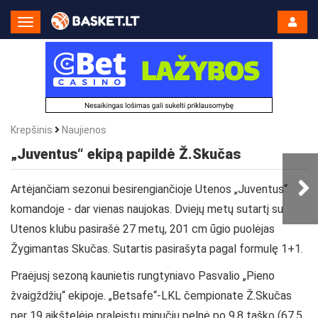
Toggle
Navigation
Krepšinis
Naujienos
„Juventus“ ekipą papildė Ž.Skučas
Artėjančiam sezonui besirengiančioje Utenos „Juventus“
komandoje - dar vienas naujokas. Dviejų metų sutartį su
Utenos klubu pasirašė 27 metų, 201 cm ūgio puolėjas
Žygimantas Skučas. Sutartis pasirašyta pagal formulę 1+1.
Praėjusį sezoną kaunietis rungtyniavo Pasvalio „Pieno
žvaigždžių“ ekipoje. „Betsafe“-LKL čempionate Ž.Skučas
per 19 aikštelėje praleistų minučių pelnė po 9,8 taško (67,5