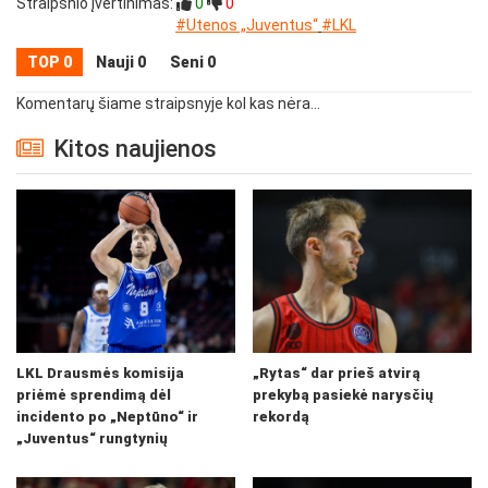
Straipsnio įvertinimas:
0
0
#Utenos „Juventus“
#LKL
TOP 0
Nauji 0
Seni 0
Komentarų šiame straipsnyje kol kas nėra...
Kitos naujienos
LKL Drausmės komisija
„Rytas“ dar prieš atvirą
priėmė sprendimą dėl
prekybą pasiekė narysčių
incidento po „Neptūno“ ir
rekordą
„Juventus“ rungtynių