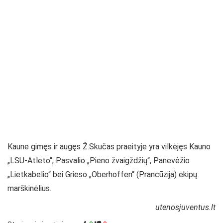
Kaune gimęs ir augęs Ž.Skučas praeityje yra vilkėjęs Kauno
„LSU-Atleto“, Pasvalio „Pieno žvaigždžių“, Panevėžio
„Lietkabelio“ bei Grieso „Oberhoffen“ (Prancūzija) ekipų
marškinėlius.
utenosjuventus.lt