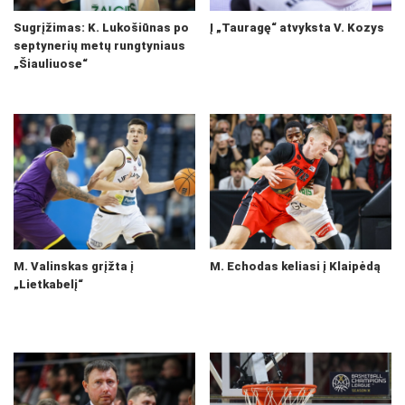
Sugrįžimas: K. Lukošiūnas po
Į „Tauragę“ atvyksta V. Kozys
septynerių metų rungtyniaus
„Šiauliuose“
M. Valinskas grįžta į
M. Echodas keliasi į Klaipėdą
„Lietkabelį“