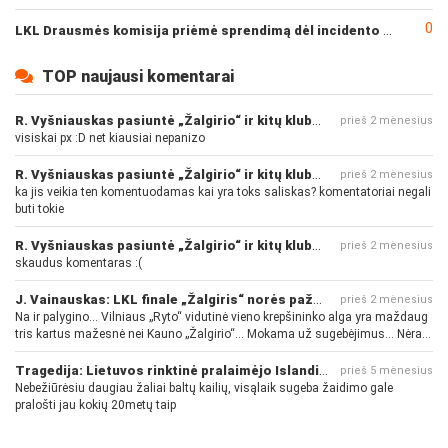
0
LKL Drausmės komisija priėmė sprendimą dėl incidento po „Neptūno“ ir „Juventus“ rungtynių
TOP naujausi komentarai
R. Vyšniauskas pasiuntė „Žalgirio“ ir kitų klubų fanus
prieš 2 mėnesius
visiskai px :D net kiausiai nepanizo
R. Vyšniauskas pasiuntė „Žalgirio“ ir kitų klubų fanus
prieš 2 mėnesius
ka jis veikia ten komentuodamas kai yra toks saliskas? komentatoriai negali
buti tokie
R. Vyšniauskas pasiuntė „Žalgirio“ ir kitų klubų fanus
prieš 2 mėnesius
skaudus komentaras :(
J. Vainauskas: LKL finale „Žalgiris“ norės pažeminti „Rytą“
prieš 2 mėnesius
Na ir palygino... Vilniaus „Ryto“ vidutinė vieno krepšininko alga yra maždaug
tris kartus mažesnė nei Kauno „Žalgirio“... Mokama už sugebėjimus... Nėra
pinigų - nėra gerų žaidėjų...
Tragedija: Lietuvos rinktinė pralaimėjo Islandijai
prieš 5 mėnesius
Nebežiūrėsiu daugiau žaliai baltų kailių, visąlaik sugeba žaidimo gale
pralošti jau kokių 20metų taip