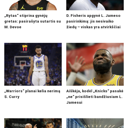
„Rytas“ stiprina gynėjų
D. Fisheris apgynė L. Jameso
gretas: pasirašyta sutartis su
pasirinkimą: jis nesivaiko
M. Devoe
žiedų – viskas yra atvirkščiai
„Warriors“ planai kelia nerimą
Aiškėja, kodėl „Knicks“ pasakė
S. Curry
„ne“ prisišlieti bandžiusiam L.
Jamesui