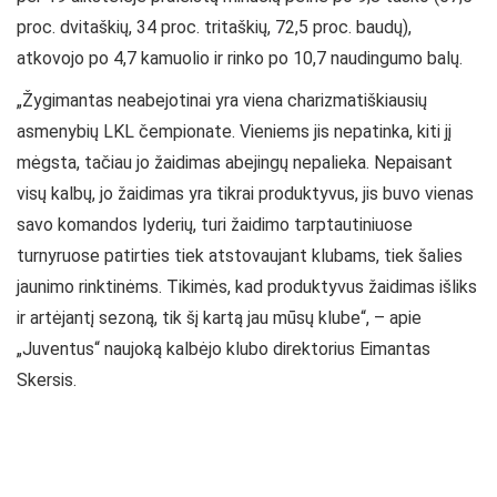
proc. dvitaškių, 34 proc. tritaškių, 72,5 proc. baudų),
atkovojo po 4,7 kamuolio ir rinko po 10,7 naudingumo balų.
„Žygimantas neabejotinai yra viena charizmatiškiausių
asmenybių LKL čempionate. Vieniems jis nepatinka, kiti jį
mėgsta, tačiau jo žaidimas abejingų nepalieka. Nepaisant
visų kalbų, jo žaidimas yra tikrai produktyvus, jis buvo vienas
savo komandos lyderių, turi žaidimo tarptautiniuose
turnyruose patirties tiek atstovaujant klubams, tiek šalies
jaunimo rinktinėms. Tikimės, kad produktyvus žaidimas išliks
ir artėjantį sezoną, tik šį kartą jau mūsų klube“, – apie
„Juventus“ naujoką kalbėjo klubo direktorius Eimantas
Skersis.