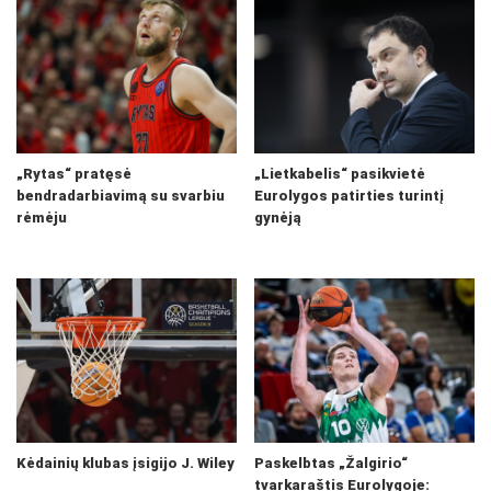
„Rytas“ pratęsė
„Lietkabelis“ pasikvietė
bendradarbiavimą su svarbiu
Eurolygos patirties turintį
rėmėju
gynėją
Kėdainių klubas įsigijo J. Wiley
Paskelbtas „Žalgirio“
tvarkaraštis Eurolygoje: