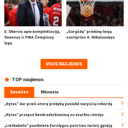
E. Skersis apie komplektaciją,
„Gargždų“ priekinę liniją
finansus ir FIBA Čempionų
sustiprino A. Mikalauskas
lygą
VISOS NAUJIENOS
TOP naujienos
Savaitės
Mėnesio
0
„Rytas“ dar prieš atvirą prekybą pasiekė narysčių rekordą
0
„Rytas“ pratęsė bendradarbiavimą su svarbiu rėmėju
0
„Lietkabelis“ pasikvietė Eurolygos patirties turintį gynėją