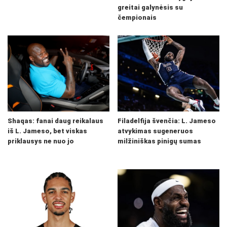
greitai galynėsis su
čempionais
Shaqas: fanai daug reikalaus
Filadelfija švenčia: L. Jameso
iš L. Jameso, bet viskas
atvykimas sugeneruos
priklausys ne nuo jo
milžiniškas pinigų sumas