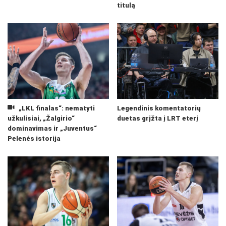
titulą
„LKL finalas“: nematyti
Legendinis komentatorių
užkulisiai, „Žalgirio“
duetas grįžta į LRT eterį
dominavimas ir „Juventus“
Pelenės istorija