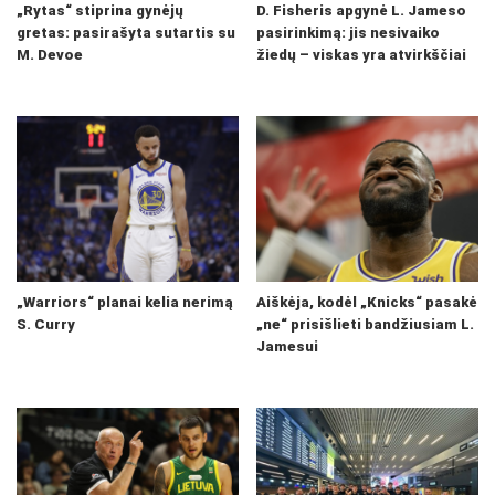
„Rytas“ stiprina gynėjų
D. Fisheris apgynė L. Jameso
gretas: pasirašyta sutartis su
pasirinkimą: jis nesivaiko
M. Devoe
žiedų – viskas yra atvirkščiai
„Warriors“ planai kelia nerimą
Aiškėja, kodėl „Knicks“ pasakė
S. Curry
„ne“ prisišlieti bandžiusiam L.
Jamesui