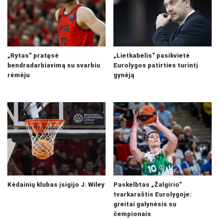
„Rytas“ pratęsė
„Lietkabelis“ pasikvietė
bendradarbiavimą su svarbiu
Eurolygos patirties turintį
rėmėju
gynėją
Kėdainių klubas įsigijo J. Wiley
Paskelbtas „Žalgirio“
tvarkaraštis Eurolygoje:
greitai galynėsis su
čempionais