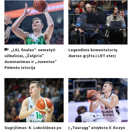
„LKL finalas“: nematyti
Legendinis komentatorių
užkulisiai, „Žalgirio“
duetas grįžta į LRT eterį
dominavimas ir „Juventus“
Pelenės istorija
Sugrįžimas: K. Lukošiūnas po
Į „Tauragę“ atvyksta V. Kozys