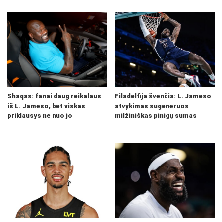
Shaqas: fanai daug reikalaus
Filadelfija švenčia: L. Jameso
iš L. Jameso, bet viskas
atvykimas sugeneruos
priklausys ne nuo jo
milžiniškas pinigų sumas