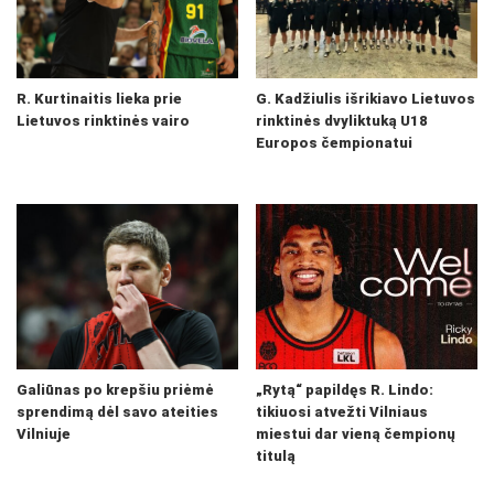
R. Kurtinaitis lieka prie
G. Kadžiulis išrikiavo Lietuvos
Lietuvos rinktinės vairo
rinktinės dvyliktuką U18
Europos čempionatui
Galiūnas po krepšiu priėmė
„Rytą“ papildęs R. Lindo:
sprendimą dėl savo ateities
tikiuosi atvežti Vilniaus
Vilniuje
miestui dar vieną čempionų
titulą