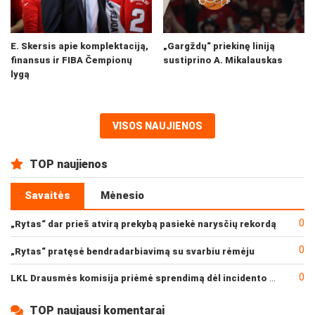
E. Skersis apie komplektaciją,
„Gargždų“ priekinę liniją
finansus ir FIBA Čempionų
sustiprino A. Mikalauskas
lygą
VISOS NAUJIENOS
TOP naujienos
Savaitės
Mėnesio
0
„Rytas“ dar prieš atvirą prekybą pasiekė narysčių rekordą
0
„Rytas“ pratęsė bendradarbiavimą su svarbiu rėmėju
0
LKL Drausmės komisija priėmė sprendimą dėl incidento po „Neptūno“ ir „Juventus“ rungtynių
TOP naujausi komentarai