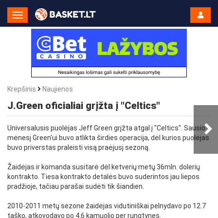
Toggle
Navigation
Krepšinis
Naujienos
J.Green oficialiai grįžta į "Celtics"
Universalusis puolėjas Jeff Green grįžta atgal į "Celtics". Sausio
mėnesį Green'ui buvo atlikta širdies operacija, dėl kurios puolėjas
buvo priverstas praleisti visą praėjusį sezoną.
Žaidėjas ir komanda susitarė dėl ketverių metų 36mln. dolerių
kontrakto. Tiesa kontrakto detalės buvo suderintos jau liepos
pradžioje, tačiau parašai sudėti tik šiandien.
2010-2011 metų sezone žaidėjas vidutiniškai pelnydavo po 12.7
taško, atkovodavo po 4.6 kamuolio per rungtynes.