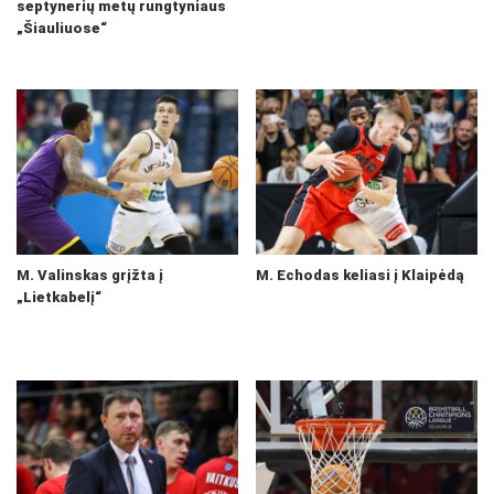
septynerių metų rungtyniaus
„Šiauliuose“
M. Valinskas grįžta į
M. Echodas keliasi į Klaipėdą
„Lietkabelį“