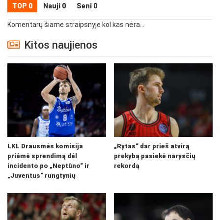
TOP 0
Nauji 0
Seni 0
Komentarų šiame straipsnyje kol kas nėra...
Kitos naujienos
LKL Drausmės komisija
„Rytas“ dar prieš atvirą
priėmė sprendimą dėl
prekybą pasiekė narysčių
incidento po „Neptūno“ ir
rekordą
„Juventus“ rungtynių