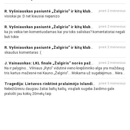
R. Vyšniauskas pasiuntė „Žalgirio“ ir kitų klubų fanus
prieš 2 mėnesius
visiskai px :D net kiausiai nepanizo
R. Vyšniauskas pasiuntė „Žalgirio“ ir kitų klubų fanus
prieš 2 mėnesius
ka jis veikia ten komentuodamas kai yra toks saliskas? komentatoriai negali
buti tokie
R. Vyšniauskas pasiuntė „Žalgirio“ ir kitų klubų fanus
prieš 2 mėnesius
skaudus komentaras :(
J. Vainauskas: LKL finale „Žalgiris“ norės pažeminti „Rytą“
prieš 2 mėnesius
Na ir palygino... Vilniaus „Ryto“ vidutinė vieno krepšininko alga yra maždaug
tris kartus mažesnė nei Kauno „Žalgirio“... Mokama už sugebėjimus... Nėra
pinigų - nėra gerų žaidėjų...
Tragedija: Lietuvos rinktinė pralaimėjo Islandijai
prieš 5 mėnesius
Nebežiūrėsiu daugiau žaliai baltų kailių, visąlaik sugeba žaidimo gale
pralošti jau kokių 20metų taip