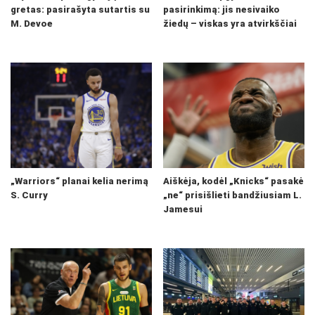
gretas: pasirašyta sutartis su
pasirinkimą: jis nesivaiko
M. Devoe
žiedų – viskas yra atvirkščiai
„Warriors“ planai kelia nerimą
Aiškėja, kodėl „Knicks“ pasakė
S. Curry
„ne“ prisišlieti bandžiusiam L.
Jamesui