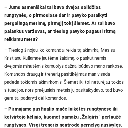
– Jums asmeniškai tai buvo dvejos solidžios
rungtynės, o pirmosiose dar ir pavyko pataikyti
pergalingą metimą, pirmąjį tokį šiemet. Ar tai buvo
palankus varžovas, ar tiesiog pavyko pagauti ritmą
reikiamu metu?
–
Tiesiog žinojau, ko komandai reikia tą akimirką. Mes su
Kristianu Kullamae jautėme žaidimą, o paskutinėmis
dvejomis minutėmis kamuolys dažnai būdavo mano rankose.
Komandos draugų ir trenerių pasitikėjimas man visada
padeda tokiomis akimirkomis. Šiemet iki tol neturėjau tokios
situacijos, nors praėjusiais metais jų pasitaikydavo, tad buvo
gera tai padaryti dėl komandos.
– Pirmajame pusfinalio mače laikėtės rungtynėse iki
ketvirtojo kėlinio, kuomet pamažu „Žalgiris“ perlaužė
rungtynes. Visgi treneris neatrodė pernelyg nusivylęs.