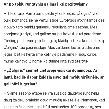
Ar po tokių rungtynių galima likti pozityviam?
–
Tikrai taip. Pamatėme padarytas klaidas. „Žalgiris“ yra
puiki komanda, jie ne veltui žaidė Eurolygos atkrintamosiose
ir buvo tarp penkių geriausių reguliariajame sezone. Mes
norėjome įrodyti, kad galime su jais kovoti, ir tai parodėme.
Tiesiog padarėme psichologinių klaidų, o tokia komanda kaip
„Žalgiris“ tuo pasinaudoja. Mes žaidėme kietai, atidavėme
jėgas, bet ketvirtajame kėlinyje padarėme klaidų, kurios
mums kainavo. Žinome, ką turime ištaisyti ateityje.
– „Žalgiris“ šiemet Lietuvoje visiškai dominuoja. Ar
jauti, kad jie dabar žaidžia savo galimybių viršūnėje, ar
gali būti ir geriau?
–
Šiame sezono etape jie yra sužaidę daugybę rungtynių,
daug žaidėjų praleido daug minučių aikštelėje. Nemanau, kad
kas nors šiuo metu gali būti pasiruošęs 100 procentų, nes