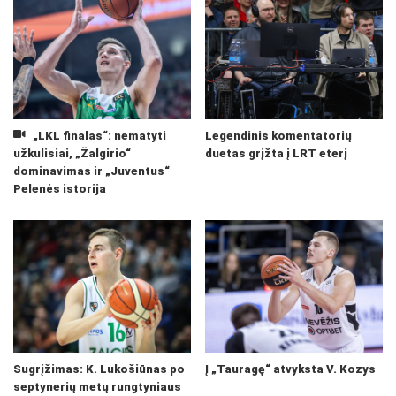
„LKL finalas“: nematyti
Legendinis komentatorių
užkulisiai, „Žalgirio“
duetas grįžta į LRT eterį
dominavimas ir „Juventus“
Pelenės istorija
Sugrįžimas: K. Lukošiūnas po
Į „Tauragę“ atvyksta V. Kozys
septynerių metų rungtyniaus