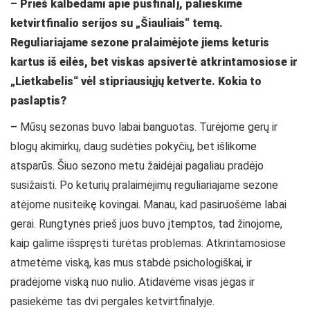
– Prieš kalbėdami apie pusfinalį, palieskime
ketvirtfinalio serijos su „Šiauliais“ temą.
Reguliariajame sezone pralaimėjote jiems keturis
kartus iš eilės, bet viskas apsivertė atkrintamosiose ir
„Lietkabelis“ vėl stipriausiųjų ketverte. Kokia to
paslaptis?
–
Mūsų sezonas buvo labai banguotas. Turėjome gerų ir
blogų akimirkų, daug sudėties pokyčių, bet išlikome
atsparūs. Šiuo sezono metu žaidėjai pagaliau pradėjo
susižaisti. Po keturių pralaimėjimų reguliariajame sezone
atėjome nusiteikę kovingai. Manau, kad pasiruošėme labai
gerai. Rungtynės prieš juos buvo įtemptos, tad žinojome,
kaip galime išspręsti turėtas problemas. Atkrintamosiose
atmetėme viską, kas mus stabdė psichologiškai, ir
pradėjome viską nuo nulio. Atidavėme visas jėgas ir
pasiekėme tas dvi pergales ketvirtfinalyje.