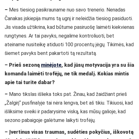
–
Mes tiesiog pasikrauname nuo savo trenerio. Nenadas
Čanakas įskiepija mums tą ugnį ir neleidžia tiesiog pasiduoti.
Jis visada užtikrina, kad būtume pasiruošę laimėti kiekvienas
rungtynes. Ar tai pavyks, negalime kontroliuoti, bet
ateiname nusiteikę atiduoti 100 procentų jėgų. Tikimės, kad
šiemet pavyks bent pakartoti tą rezultatą.
– Prieš sezoną
minėjote
, kad jūsų motyvacija yra su šia
komanda laimėti trofėjų, ne tik medalį. Kokias mintis
apie tai turite dabar?
–
Mano tikslas išlieka toks pat. Žinau, kad žaidžiant prieš
„Žalgirį“ pusfinalyje tai nėra lengva, bet aš tikiu. Tikiuosi, kad
išliksime sveiki ir padarysime viską, kas mūsų galioje, kad
sezono pabaigoje galėtume laikyti trofėjų.
– Įvertinus visas traumas, sudėties pokyčius, iškovotą