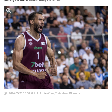
2026-05-28 18:00
© R. Lukoševičius/Betsafe–LKL nuotr.