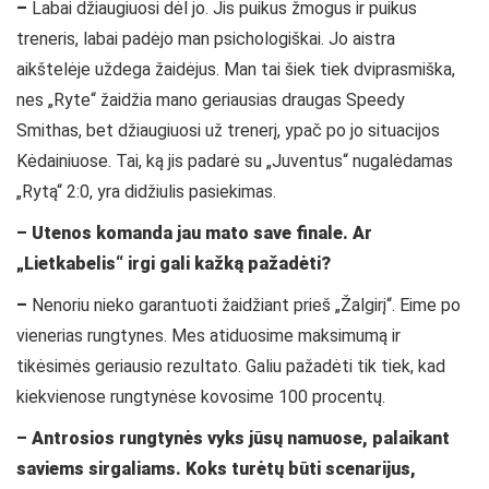
–
Labai džiaugiuosi dėl jo. Jis puikus žmogus ir puikus
treneris, labai padėjo man psichologiškai. Jo aistra
aikštelėje uždega žaidėjus. Man tai šiek tiek dviprasmiška,
nes „Ryte“ žaidžia mano geriausias draugas Speedy
Smithas, bet džiaugiuosi už trenerį, ypač po jo situacijos
Kėdainiuose. Tai, ką jis padarė su „Juventus“ nugalėdamas
„Rytą“ 2:0, yra didžiulis pasiekimas.
– Utenos komanda jau mato save finale. Ar
„Lietkabelis“ irgi gali kažką pažadėti?
–
Nenoriu nieko garantuoti žaidžiant prieš „Žalgirį“. Eime po
vienerias rungtynes. Mes atiduosime maksimumą ir
tikėsimės geriausio rezultato. Galiu pažadėti tik tiek, kad
kiekvienose rungtynėse kovosime 100 procentų.
– Antrosios rungtynės vyks jūsų namuose, palaikant
saviems sirgaliams. Koks turėtų būti scenarijus,