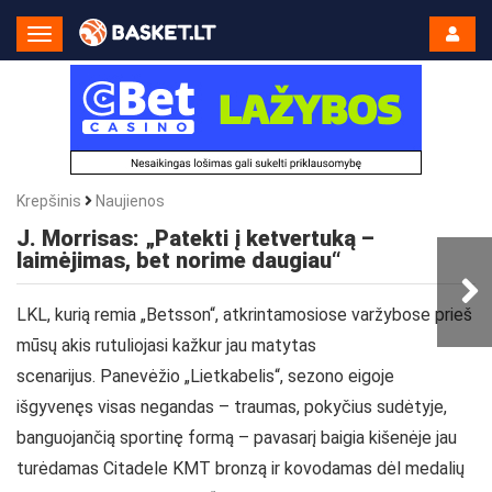
Toggle
Navigation
Krepšinis
Naujienos
J. Morrisas: „Patekti į ketvertuką –
laimėjimas, bet norime daugiau“
LKL, kurią remia „Betsson“, atkrintamosiose varžybose prieš
mūsų akis rutuliojasi kažkur jau matytas
scenarijus. Panevėžio „Lietkabelis“, sezono eigoje
išgyvenęs visas negandas – traumas, pokyčius sudėtyje,
banguojančią sportinę formą – pavasarį baigia kišenėje jau
turėdamas Citadele KMT bronzą ir kovodamas dėl medalių