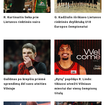
R. Kurtinaitis lieka prie
G. Kadžiulis išrikiavo Lietuvos
Lietuvos rinktinės vairo
rinktinės dvyliktuką U18
Europos čempionatui
Galiūnas po krepšiu priėmė
„Rytą“ papildęs R. Lindo:
sprendimą dėl savo ateities
tikiuosi atvežti Vilniaus
Vilniuje
miestui dar vieną čempionų
titulą