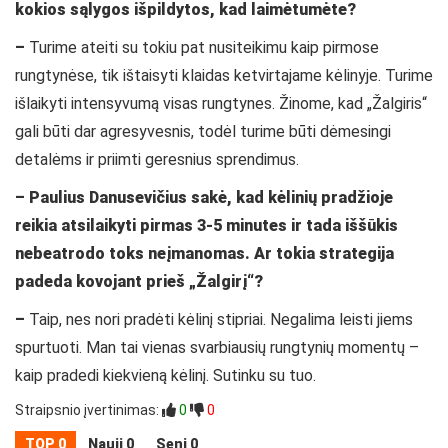
kokios sąlygos išpildytos, kad laimėtumėte?
–
Turime ateiti su tokiu pat nusiteikimu kaip pirmose
rungtynėse, tik ištaisyti klaidas ketvirtajame kėlinyje. Turime
išlaikyti intensyvumą visas rungtynes. Žinome, kad „Žalgiris“
gali būti dar agresyvesnis, todėl turime būti dėmesingi
detalėms ir priimti geresnius sprendimus.
– Paulius Danusevičius sakė, kad kėlinių pradžioje
reikia atsilaikyti pirmas 3-5 minutes ir tada iššūkis
nebeatrodo toks neįmanomas. Ar tokia strategija
padeda kovojant prieš „Žalgirį“?
–
Taip, nes nori pradėti kėlinį stipriai. Negalima leisti jiems
spurtuoti. Man tai vienas svarbiausių rungtynių momentų –
kaip pradedi kiekvieną kėlinį. Sutinku su tuo.
Straipsnio įvertinimas:
0
0
TOP 0
Nauji 0
Seni 0