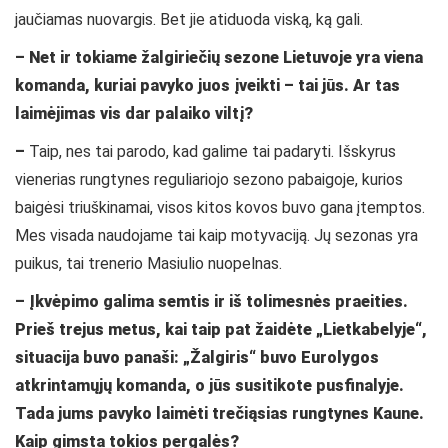
jaučiamas nuovargis. Bet jie atiduoda viską, ką gali.
– Net ir tokiame žalgiriečių sezone Lietuvoje yra viena
komanda, kuriai pavyko juos įveikti – tai jūs. Ar tas
laimėjimas vis dar palaiko viltį?
–
Taip, nes tai parodo, kad galime tai padaryti. Išskyrus
vienerias rungtynes reguliariojo sezono pabaigoje, kurios
baigėsi triuškinamai, visos kitos kovos buvo gana įtemptos.
Mes visada naudojame tai kaip motyvaciją. Jų sezonas yra
puikus, tai trenerio Masiulio nuopelnas.
– Įkvėpimo galima semtis ir iš tolimesnės praeities.
Prieš trejus metus, kai taip pat žaidėte „Lietkabelyje“,
situacija buvo panaši: „Žalgiris“ buvo Eurolygos
atkrintamųjų komanda, o jūs susitikote pusfinalyje.
Tada jums pavyko laimėti trečiąsias rungtynes Kaune.
Kaip gimsta tokios pergalės?