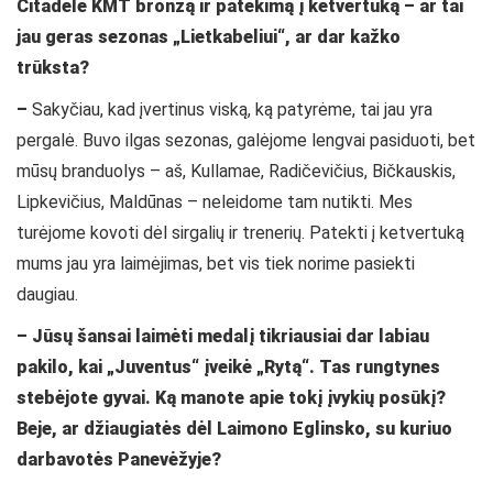
Citadele KMT bronzą ir patekimą į ketvertuką – ar tai
jau geras sezonas „Lietkabeliui“, ar dar kažko
trūksta?
–
Sakyčiau, kad įvertinus viską, ką patyrėme, tai jau yra
pergalė. Buvo ilgas sezonas, galėjome lengvai pasiduoti, bet
mūsų branduolys – aš, Kullamae, Radičevičius, Bičkauskis,
Lipkevičius, Maldūnas – neleidome tam nutikti. Mes
turėjome kovoti dėl sirgalių ir trenerių. Patekti į ketvertuką
mums jau yra laimėjimas, bet vis tiek norime pasiekti
daugiau.
– Jūsų šansai laimėti medalį tikriausiai dar labiau
pakilo, kai „Juventus“ įveikė „Rytą“. Tas rungtynes
stebėjote gyvai. Ką manote apie tokį įvykių posūkį?
Beje, ar džiaugiatės dėl Laimono Eglinsko, su kuriuo
darbavotės Panevėžyje?