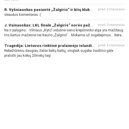
R. Vyšniauskas pasiuntė „Žalgirio“ ir kitų klubų fanus
prieš 2 mėnesius
skaudus komentaras :(
J. Vainauskas: LKL finale „Žalgiris“ norės pažeminti „Rytą“
prieš 2 mėnesius
Na ir palygino... Vilniaus „Ryto“ vidutinė vieno krepšininko alga yra maždaug
tris kartus mažesnė nei Kauno „Žalgirio“... Mokama už sugebėjimus... Nėra
pinigų - nėra gerų žaidėjų...
Tragedija: Lietuvos rinktinė pralaimėjo Islandijai
prieš 5 mėnesius
Nebežiūrėsiu daugiau žaliai baltų kailių, visąlaik sugeba žaidimo gale
pralošti jau kokių 20metų taip