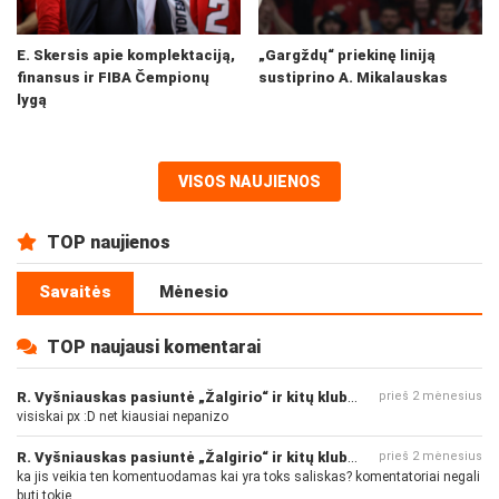
E. Skersis apie komplektaciją,
„Gargždų“ priekinę liniją
finansus ir FIBA Čempionų
sustiprino A. Mikalauskas
lygą
VISOS NAUJIENOS
TOP naujienos
Savaitės
Mėnesio
TOP naujausi komentarai
R. Vyšniauskas pasiuntė „Žalgirio“ ir kitų klubų fanus
prieš 2 mėnesius
visiskai px :D net kiausiai nepanizo
R. Vyšniauskas pasiuntė „Žalgirio“ ir kitų klubų fanus
prieš 2 mėnesius
ka jis veikia ten komentuodamas kai yra toks saliskas? komentatoriai negali
buti tokie