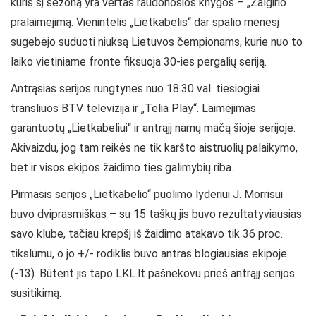
kuris šį sezoną yra vertas raudonosios knygos – „Žalgirio“
pralaimėjimą. Vienintelis „Lietkabelis“ dar spalio mėnesį
sugebėjo suduoti niuksą Lietuvos čempionams, kurie nuo to
laiko vietiniame fronte fiksuoja 30-ies pergalių seriją.
Antrąsias serijos rungtynes nuo 18.30 val. tiesiogiai
transliuos BTV televizija ir „Telia Play“. Laimėjimas
garantuotų „Lietkabeliui“ ir antrąjį namų mačą šioje serijoje.
Akivaizdu, jog tam reikės ne tik karšto aistruolių palaikymo,
bet ir visos ekipos žaidimo ties galimybių riba.
Pirmasis serijos „Lietkabelio“ puolimo lyderiui J. Morrisui
buvo dviprasmiškas – su 15 taškų jis buvo rezultatyviausias
savo klube, tačiau krepšį iš žaidimo atakavo tik 36 proc.
tikslumu, o jo +/- rodiklis buvo antras blogiausias ekipoje
(-13). Būtent jis tapo LKL.lt pašnekovu prieš antrąjį serijos
susitikimą.