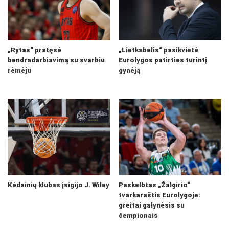
„Rytas“ pratęsė
„Lietkabelis“ pasikvietė
bendradarbiavimą su svarbiu
Eurolygos patirties turintį
rėmėju
gynėją
Kėdainių klubas įsigijo J. Wiley
Paskelbtas „Žalgirio“
tvarkaraštis Eurolygoje:
greitai galynėsis su
čempionais