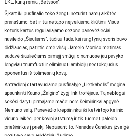
LKL, kurią remia „Betsson“.
Šįkart iki pusfinalio teko žengti neturint namų aikštės
pranašumo, bet ir tai netapo neįveikiama kliūtimi. Visus
keturis kartus reguliariajame sezone panevėžiečiai
nusileido „Šiauliams“, tačiau tada, kai rungtynių svoris buvo
didžiausias, patirtis ėmė viršų. Jamelo Morriso metimas
sudavė šiauliečiams pirmąjį smūgį, o namuose jau pavyko
lengviau triumfuoti ir eliminuoti ambicijų nestokojusius
oponentus iš tolimesnių kovų.
Antradienį startavusiame pusfinalyje „Lietkabelis“ mėgina
apsunkinti Kauno „Žalgirio“ žygį link trofėjaus. Tą neblogai
sekėsi daryti pirmajame mače: nors šeimininkai apgynė
Nemuno salą, Panevėžio krepšininkai iki ketvirtojo kėlinio
vidurio laikėsi per kovinį atstumą ir tik tuomet paleido
priešininkus į priekį. Nepaisant to, Nenadas Čanakas įžvelgė
pozityvo savo auklėtinių žaidime.