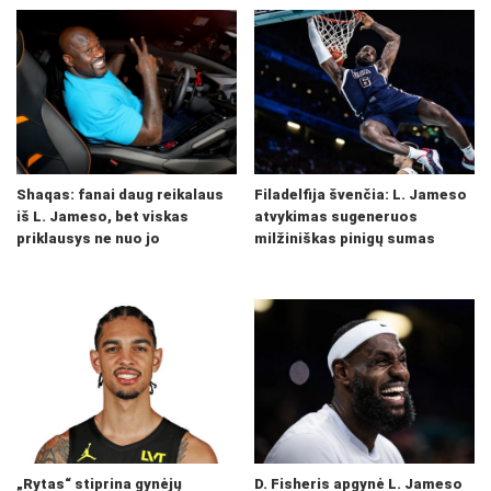
Shaqas: fanai daug reikalaus
Filadelfija švenčia: L. Jameso
iš L. Jameso, bet viskas
atvykimas sugeneruos
priklausys ne nuo jo
milžiniškas pinigų sumas
„Rytas“ stiprina gynėjų
D. Fisheris apgynė L. Jameso