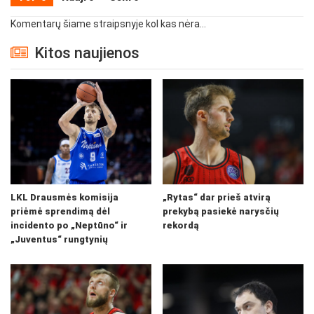
Komentarų šiame straipsnyje kol kas nėra...
Kitos naujienos
LKL Drausmės komisija
„Rytas“ dar prieš atvirą
priėmė sprendimą dėl
prekybą pasiekė narysčių
incidento po „Neptūno“ ir
rekordą
„Juventus“ rungtynių