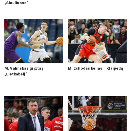
„Šiauliuose“
M. Valinskas grįžta į
M. Echodas keliasi į Klaipėdą
„Lietkabelį“