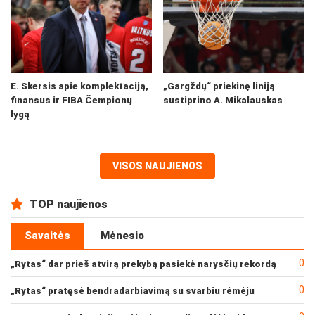
E. Skersis apie komplektaciją,
„Gargždų“ priekinę liniją
finansus ir FIBA Čempionų
sustiprino A. Mikalauskas
lygą
VISOS NAUJIENOS
TOP naujienos
Savaitės
Mėnesio
0
„Rytas“ dar prieš atvirą prekybą pasiekė narysčių rekordą
0
„Rytas“ pratęsė bendradarbiavimą su svarbiu rėmėju