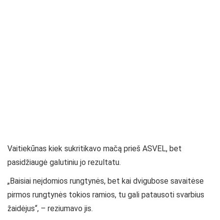
Vaitiekūnas kiek sukritikavo mačą prieš ASVEL, bet
pasidžiaugė galutiniu jo rezultatu.
„Baisiai neįdomios rungtynės, bet kai dvigubose savaitėse
pirmos rungtynės tokios ramios, tu gali patausoti svarbius
žaidėjus“, – reziumavo jis.