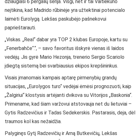
džiaugiasi 6 pergalių serija. Visgi, net ir tai Vaitiekūno
neįtikina, kad Madrido rūbinėje yra užtektinai potencialo
laimėti Eurolygą. Lekšas paskubėjo pašnekovui
paprieštarauti.
„Viskas. „Real“ dabar yra TOP 2 klubas Europoje, kartu su
„Fenerbahče“.“, – savo favoritus išskyrė vienas iš laidos
vedėjų. Jis gyrė Mario Hezonja, trenerio Sergio Scariolo
įdiegtą sistemą bei svarbiausius ekipos krepšininkus.
Visais įmanomais kampais aptarę pirmenybių grandų
situacijas, „Eurolygos turo“ vedėjai ėmėsi prognozuoti, kaip
„Žalgiriui“ klostysis artėjanti dvikova su Vitorijos „Baskonia“.
Primename, kad šiam varžovui atstovauja net du lietuviai –
Gytis Radzevičius ir Tadas Sedekerskis. Pastarasis, deja, dėl
traumos kol kas nežaidžia.
Palyginęs Gytį Radzevičių ir Arną Butkevičių, Lekšas