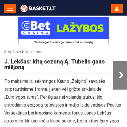
Toggle
Navigation
Krepšinis
Naujienos
J. Lekšas: kitą sezoną Ą. Tubelis gaus
milijoną
Po maksimaliai sėkmingos Kauno „Žalgirio“ savaitės
tarptautiniame fronte, į eterį vėl grįžta tinklalaidė
„Eurolygos turas“. Per ilgiau nei valandą trukusį šio
antradienio epizodą televizijos ir radijo laidų vedėjas Paulius
Vaitiekūnas bei krepšinio komentatorius Jonas Lekšas
aptarė ne tik kauniečių klubo sėkmę, bet ir kitas Eurolygos