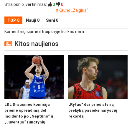
Straipsnio įvertinimas:
0
0
#Kauno „Žalgiris“
TOP 0
Nauji 0
Seni 0
Komentarų šiame straipsnyje kol kas nėra...
Kitos naujienos
LKL Drausmės komisija
„Rytas“ dar prieš atvirą
priėmė sprendimą dėl
prekybą pasiekė narysčių
incidento po „Neptūno“ ir
rekordą
„Juventus“ rungtynių