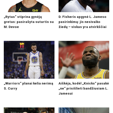
„Rytas“ stiprina gynėjų
D. Fisheris apgynė L. Jameso
gretas: pasirašyta sutartis su
pasirinkimą: jis nesivaiko
M. Devoe
žiedų – viskas yra atvirkščiai
„Warriors“ planai kelia nerimą
Aiškėja, kodėl „Knicks“ pasakė
S. Curry
„ne“ prisišlieti bandžiusiam L.
Jamesui