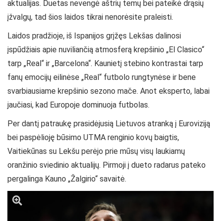
aktualijas. Duetas nevengė aštrių temų bei pateikė drąsių
įžvalgų, tad šios laidos tikrai nenorėsite praleisti.
Laidos pradžioje, iš Ispanijos grįžęs Lekšas dalinosi
įspūdžiais apie nuviliančią atmosferą krepšinio „El Clasico“
tarp „Real“ ir „Barcelona“. Kaunietį stebino kontrastai tarp
fanų emocijų eilinėse „Real“ futbolo rungtynėse ir bene
svarbiausiame krepšinio sezono mače. Anot eksperto, labai
jaučiasi, kad Europoje dominuoja futbolas.
Per dantį patraukę prasidėjusią Lietuvos atranką į Euroviziją
bei paspėlioję būsimo UTMA renginio kovų baigtis,
Vaitiekūnas su Lekšu perėjo prie mūsų visų laukiamų
oranžinio sviedinio aktualijų. Pirmoji į dueto radarus pateko
pergalinga Kauno „Žalgirio“ savaitė.