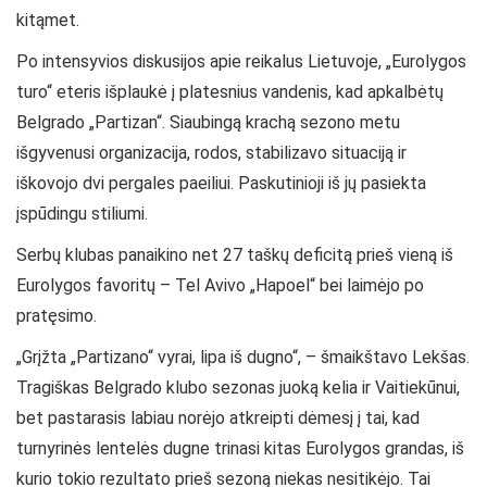
kitąmet.
Po intensyvios diskusijos apie reikalus Lietuvoje, „Eurolygos
turo“ eteris išplaukė į platesnius vandenis, kad apkalbėtų
Belgrado „Partizan“. Siaubingą krachą sezono metu
išgyvenusi organizacija, rodos, stabilizavo situaciją ir
iškovojo dvi pergales paeiliui. Paskutinioji iš jų pasiekta
įspūdingu stiliumi.
Serbų klubas panaikino net 27 taškų deficitą prieš vieną iš
Eurolygos favoritų – Tel Avivo „Hapoel“ bei laimėjo po
pratęsimo.
„Grįžta „Partizano“ vyrai, lipa iš dugno“, – šmaikštavo Lekšas.
Tragiškas Belgrado klubo sezonas juoką kelia ir Vaitiekūnui,
bet pastarasis labiau norėjo atkreipti dėmesį į tai, kad
turnyrinės lentelės dugne trinasi kitas Eurolygos grandas, iš
kurio tokio rezultato prieš sezoną niekas nesitikėjo. Tai