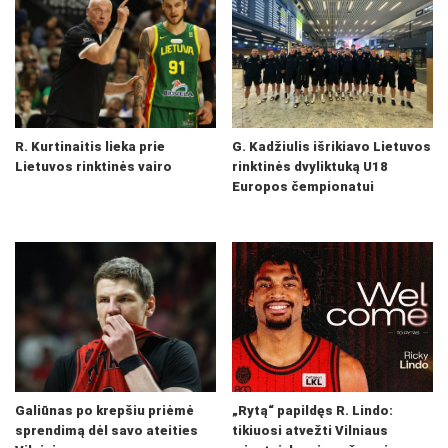
R. Kurtinaitis lieka prie
G. Kadžiulis išrikiavo Lietuvos
Lietuvos rinktinės vairo
rinktinės dvyliktuką U18
Europos čempionatui
Galiūnas po krepšiu priėmė
„Rytą“ papildęs R. Lindo:
sprendimą dėl savo ateities
tikiuosi atvežti Vilniaus