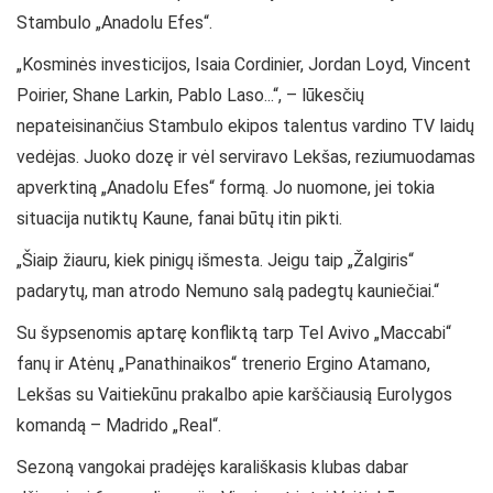
Stambulo „Anadolu Efes“.
„Kosminės investicijos, Isaia Cordinier, Jordan Loyd, Vincent
Poirier, Shane Larkin, Pablo Laso...“, – lūkesčių
nepateisinančius Stambulo ekipos talentus vardino TV laidų
vedėjas. Juoko dozę ir vėl serviravo Lekšas, reziumuodamas
apverktiną „Anadolu Efes“ formą. Jo nuomone, jei tokia
situacija nutiktų Kaune, fanai būtų itin pikti.
„Šiaip žiauru, kiek pinigų išmesta. Jeigu taip „Žalgiris“
padarytų, man atrodo Nemuno salą padegtų kauniečiai.“
Su šypsenomis aptarę konfliktą tarp Tel Avivo „Maccabi“
fanų ir Atėnų „Panathinaikos“ trenerio Ergino Atamano,
Lekšas su Vaitiekūnu prakalbo apie karščiausią Eurolygos
komandą – Madrido „Real“.
Sezoną vangokai pradėjęs karališkasis klubas dabar