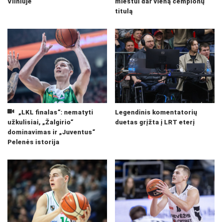
Vilniuje
miestui dar vieną čempionų
titulą
„LKL finalas“: nematyti
Legendinis komentatorių
užkulisiai, „Žalgirio“
duetas grįžta į LRT eterį
dominavimas ir „Juventus“
Pelenės istorija