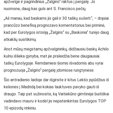
apžvelgė ir pagrindinius „Žalgirio“ raktus į pergalę. Jo
nuomone, daug kas guls ant S. Francisco pečių.
„Aš manau, kad baskams jis gali ir 30 taškų
sušerti
.“, – drąsiai
prancūzo benefisą prognozavo komentatorius bei priminė,
kad per Eurolygos istoriją „Žalgiris“ su „Baskonia“ turėjo daug
atkaklių susitikimų.
Anot mūsų mėgstamų apžvalgininkų, didžiausiu baskų Achilo
kulnu išlieka gynyba, mat jie praleidžia bene daugiausiai
taškų Eurolygoje. Remdamiesi šiomis išvadomis abu vyrai
prognozuoja „Žalgirio“ pergalę įdomiose rungtynėse.
Šio antradienio laidoje dar išgirsite ir kitus Lekšo įspūdžius iš
kelionės į Madridą bei kokias lauktuves pavyko gauti iš
draugo. Taip pat sužinosite, ką Vaitiekūno gimtinėje buitiškai
vadindavo
mauru
ir kodėl jis nepatenkintas Eurolygos TOP
10 epizodų rinkiniu.