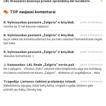
0
LKL Drausmės komisija priėmė sprendimą dėl incidento po „Neptūno“ ir „Juventus“ rungtynių
TOP naujausi komentarai
R. Vyšniauskas pasiuntė „Žalgirio“ ir kitų klubų fanus
prieš 2 mėnesius
visiskai px :D net kiausiai nepanizo
R. Vyšniauskas pasiuntė „Žalgirio“ ir kitų klubų fanus
prieš 2 mėnesius
ka jis veikia ten komentuodamas kai yra toks saliskas? komentatoriai negali
buti tokie
R. Vyšniauskas pasiuntė „Žalgirio“ ir kitų klubų fanus
prieš 2 mėnesius
skaudus komentaras :(
J. Vainauskas: LKL finale „Žalgiris“ norės pažeminti „Rytą“
prieš 2 mėnesius
Na ir palygino... Vilniaus „Ryto“ vidutinė vieno krepšininko alga yra maždaug
tris kartus mažesnė nei Kauno „Žalgirio“... Mokama už sugebėjimus... Nėra
pinigų - nėra gerų žaidėjų...
Tragedija: Lietuvos rinktinė pralaimėjo Islandijai
prieš 5 mėnesius
Nebežiūrėsiu daugiau žaliai baltų kailių, visąlaik sugeba žaidimo gale
pralošti jau kokių 20metų taip