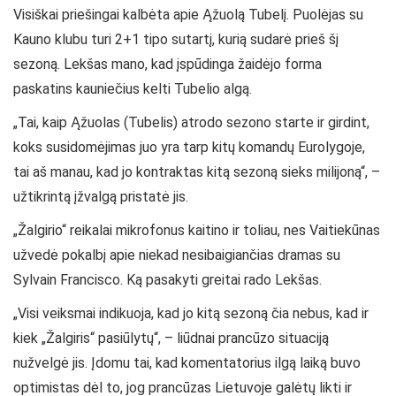
Visiškai priešingai kalbėta apie Ąžuolą Tubelį. Puolėjas su
Kauno klubu turi 2+1 tipo sutartį, kurią sudarė prieš šį
sezoną. Lekšas mano, kad įspūdinga žaidėjo forma
paskatins kauniečius kelti Tubelio algą.
„Tai, kaip Ąžuolas (Tubelis) atrodo sezono starte ir girdint,
koks susidomėjimas juo yra tarp kitų komandų Eurolygoje,
tai aš manau, kad jo kontraktas kitą sezoną sieks milijoną“, –
užtikrintą įžvalgą pristatė jis.
„Žalgirio“ reikalai mikrofonus kaitino ir toliau, nes Vaitiekūnas
užvedė pokalbį apie niekad nesibaigiančias dramas su
Sylvain Francisco. Ką pasakyti greitai rado Lekšas.
„Visi veiksmai indikuoja, kad jo kitą sezoną čia nebus, kad ir
kiek „Žalgiris“ pasiūlytų“, – liūdnai prancūzo situaciją
nužvelgė jis. Įdomu tai, kad komentatorius ilgą laiką buvo
optimistas dėl to, jog prancūzas Lietuvoje galėtų likti ir