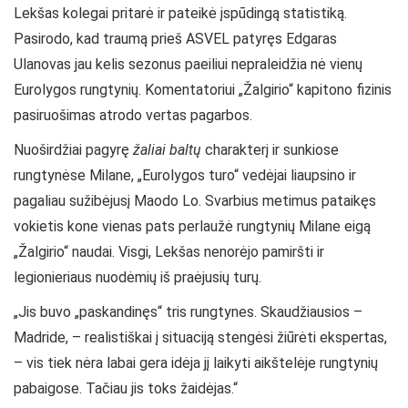
Lekšas kolegai pritarė ir pateikė įspūdingą statistiką.
Pasirodo, kad traumą prieš ASVEL patyręs Edgaras
Ulanovas jau kelis sezonus paeiliui nepraleidžia nė vienų
Eurolygos rungtynių. Komentatoriui „Žalgirio“ kapitono fizinis
pasiruošimas atrodo vertas pagarbos.
Nuoširdžiai pagyrę
žaliai baltų
charakterį ir sunkiose
rungtynėse Milane, „Eurolygos turo“ vedėjai liaupsino ir
pagaliau sužibėjusį Maodo Lo. Svarbius metimus pataikęs
vokietis kone vienas pats perlaužė rungtynių Milane eigą
„Žalgirio“ naudai. Visgi, Lekšas nenorėjo pamiršti ir
legionieriaus nuodėmių iš praėjusių turų.
„Jis buvo „paskandinęs“ tris rungtynes. Skaudžiausios –
Madride, – realistiškai į situaciją stengėsi žiūrėti ekspertas,
– vis tiek nėra labai gera idėja jį laikyti aikštelėje rungtynių
pabaigose. Tačiau jis toks žaidėjas.“