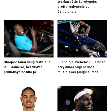
tvarkaraštis Eurolygoje:
greitai galynėsis su
čempionais
Shaqas: fanai daug reikalaus
Filadelfija švenčia: L. Jameso
iš L. Jameso, bet viskas
atvykimas sugeneruos
priklausys ne nuo jo
milžiniškas pinigų sumas