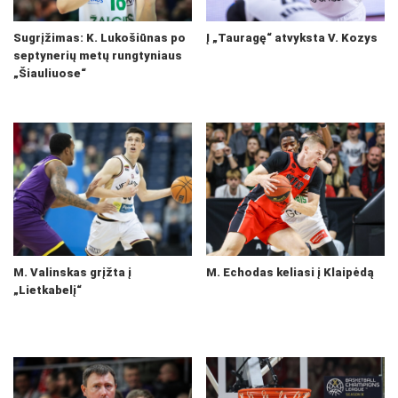
Sugrįžimas: K. Lukošiūnas po
Į „Tauragę“ atvyksta V. Kozys
septynerių metų rungtyniaus
„Šiauliuose“
M. Valinskas grįžta į
M. Echodas keliasi į Klaipėdą
„Lietkabelį“