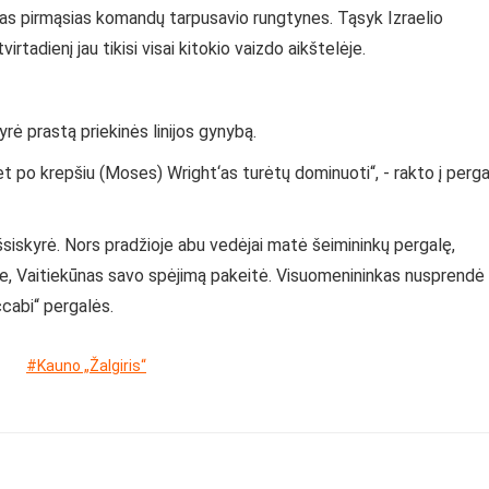
stas pirmąsias komandų tarpusavio rungtynes. Tąsyk Izraelio
tadienį jau tikisi visai kitokio vaizdo aikštelėje.
rė prastą priekinės linijos gynybą.
t po krepšiu (Moses) Wright‘as turėtų dominuoti“, - rakto į perg
šsiskyrė. Nors pradžioje abu vedėjai matė šeimininkų pergalę,
se, Vaitiekūnas savo spėjimą pakeitė. Visuomenininkas nusprendė
ccabi“ pergalės.
#Kauno „Žalgiris“