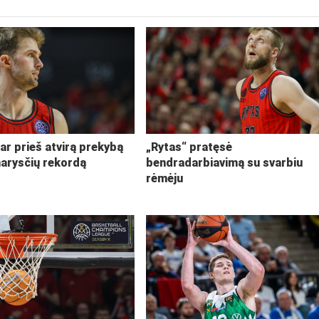
ar prieš atvirą prekybą
„Rytas“ pratęsė
narysčių rekordą
bendradarbiavimą su svarbiu
rėmėju