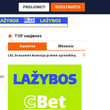
PRISIJUNGTI
REGISTRUOTIS
TOP naujienos
Savaitės
Mėnesio
0
LKL Drausmės komisija priėmė sprendimą dėl incidento po „Neptūno“ ir „Juventus“ rungtynių
uvo