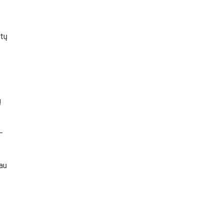
 tų
ų
–
jau