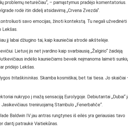
idelių problemų neturėčiau“, – pamąstymus pradėjo komentatorius.
Belgrade rodė itin didelį atsidavimą „Crvena Zvezda“.
 kontroliuoti savo emocijas, žinoti kontekstą. Tu negali užvedinėti
o Lekšas.
u jį labai džiugino tai, kaip kauniečiai atrodė aikštelėje.
čiui. Lietuvį jis net įvardino kaip svarbiausią „Žalgirio“ žaidėją
Butkevičiaus indėlio kauniečiams beveik neįmanoma laimėti sunki
ar pridėjo Lekšas.
olygos
tritaškininkas
. Skamba kosmiškai, bet tai tiesa. Jo skaičiai 
ktoriai nukrypo į mažą sensaciją Eurolygoje. Debiutantai „Dubai“ 
no Jasikevičiaus treniruojamą Stambulo „Fenerbahče“.
 Wade Baldwin IV jau antras rungtynes iš eilės yra geriausias tavo
er dantį patraukė Vaitiekūnas.