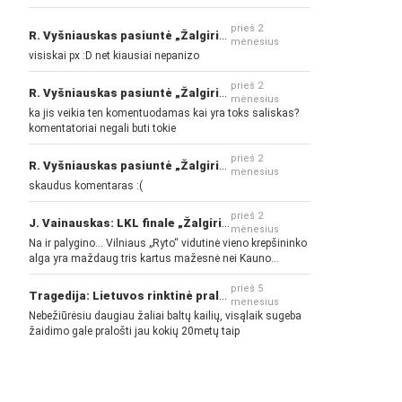
prieš 2
R. Vyšniauskas pasiuntė „Žalgirio“ ir kitų klubų fanus
mėnesius
visiskai px :D net kiausiai nepanizo
prieš 2
R. Vyšniauskas pasiuntė „Žalgirio“ ir kitų klubų fanus
mėnesius
ka jis veikia ten komentuodamas kai yra toks saliskas?
komentatoriai negali buti tokie
prieš 2
R. Vyšniauskas pasiuntė „Žalgirio“ ir kitų klubų fanus
mėnesius
skaudus komentaras :(
prieš 2
J. Vainauskas: LKL finale „Žalgiris“ norės pažeminti „Rytą“
mėnesius
Na ir palygino... Vilniaus „Ryto“ vidutinė vieno krepšininko
alga yra maždaug tris kartus mažesnė nei Kauno
„Žalgirio“... Mokama už sugebėjimus... Nėra pinigų - nėra
gerų žaidėjų...
prieš 5
Tragedija: Lietuvos rinktinė pralaimėjo Islandijai
mėnesius
Nebežiūrėsiu daugiau žaliai baltų kailių, visąlaik sugeba
žaidimo gale pralošti jau kokių 20metų taip