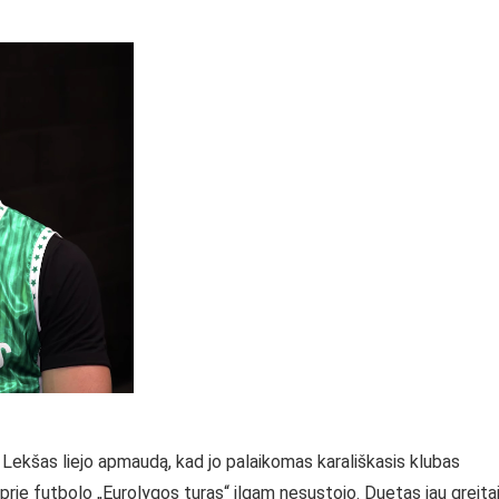
, Lekšas liejo apmaudą, kad jo palaikomas karališkasis klubas
 prie futbolo „Eurolygos turas“ ilgam nesustojo. Duetas jau greita