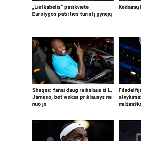
„Lietkabelis“ pasikvietė
Kėdainių 
Eurolygos patirties turintį gynėją
Shaqas: fanai daug reikalaus iš L.
Filadelfi
Jameso, bet viskas priklausys ne
atvykima
nuo jo
milžiniš