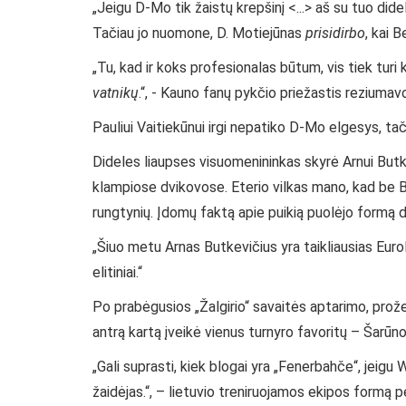
„Jeigu D-Mo tik žaistų krepšinį <...> aš su tuo d
Tačiau jo nuomone, D. Motiejūnas
prisidirbo
, kai 
„Tu, kad ir koks profesionalas būtum, vis tiek turi
vatnikų
.“, - Kauno fanų pykčio priežastis reziumav
Pauliui Vaitiekūnui irgi nepatiko D-Mo elgesys, tačia
Dideles liaupses visuomenininkas skyrė Arnui Butkevi
klampiose dvikovose. Eterio vilkas mano, kad be 
rungtynių. Įdomų faktą apie puikią puolėjo formą d
„Šiuo metu Arnas Butkevičius yra taikliausias Eur
elitiniai.“
Po prabėgusios „Žalgirio“ savaitės aptarimo, prože
antrą kartą įveikė vienus turnyro favoritų – Šarū
„Gali suprasti, kiek blogai yra „Fenerbahče“, jeigu
žaidėjas.“, – lietuvio treniruojamos ekipos formą p