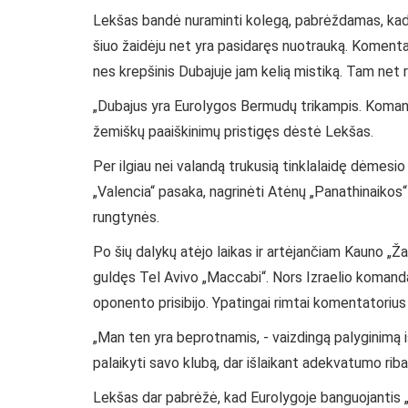
Lekšas bandė nuraminti kolegą, pabrėždamas, kad Ba
šiuo žaidėju net yra pasidaręs nuotrauką. Koment
nes krepšinis Dubajuje jam kelią mistiką. Tam net 
„Dubajus yra Eurolygos Bermudų trikampis. Komandos,
žemiškų paaiškinimų pristigęs dėstė Lekšas.
Per ilgiau nei valandą trukusią tinklalaidę dėmesio
„Valencia“ pasaka, nagrinėti Atėnų „Panathinaikos“
rungtynės.
Po šių dalykų atėjo laikas ir artėjančiam Kauno „Žal
guldęs Tel Avivo „Maccabi“. Nors Izraelio komanda 
oponento prisibijo. Ypatingai rimtai komentatoriu
„Man ten yra beprotnamis, - vaizdingą palyginimą i
palaikyti savo klubą, dar išlaikant adekvatumo ribas
Lekšas dar pabrėžė, kad Eurolygoje banguojantis „