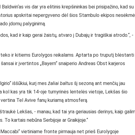
ldwin‘as vis dar yra elitinis krepšininkas bei prisipažino, kad su
atorius apskritai nepergyveno dėl šios Stambulo ekipos nesėkmė
rado įdomų palyginimą.
 kad ir kaip gerai žaistų, atvaro į Dubajų ir tragiškai atrodo.“, -
 teko ir kitiems Eurolygos reikalams. Aptarta po truputį blėstanti
 šansai ir įvertintos „Bayern“ snaiperio Andreas Obst karjeros
girio“ iššūkiui, kurį mes
žaliai baltus
šį sezoną ant menčių jau
kol kas yra tik 14-oje turnyrinės lentelės vietoje, Lekšas šio
s vertina Tel Avive fanų kuriamą atmosferą.
štraukė Lekšas, - manau, kad tai yra geriausias derinys, kaip gali
. To kartais nebūna Serbijoje ar Graikijoje.“
Maccabi“ vietiniame fronte pirmauja net prieš Eurolygoje