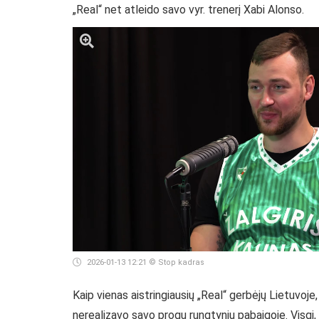
„Real“ net atleido savo vyr. trenerį Xabi Alonso.
2026-01-13 12:21
© Stop kadras
Kaip vienas aistringiausių „Real“ gerbėjų Lietuvoje
nerealizavo savo progų rungtynių pabaigoje. Visgi,