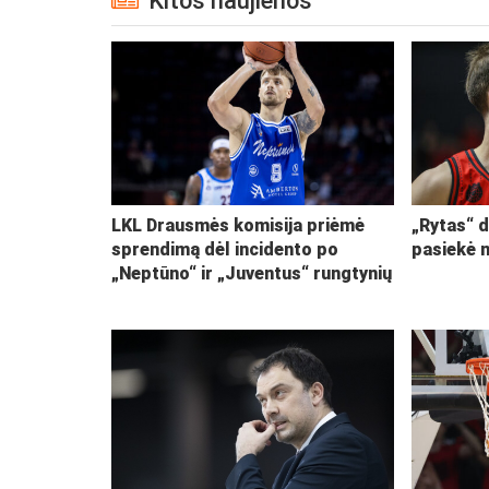
Kitos naujienos
LKL Drausmės komisija priėmė
„Rytas“ d
sprendimą dėl incidento po
pasiekė 
„Neptūno“ ir „Juventus“ rungtynių