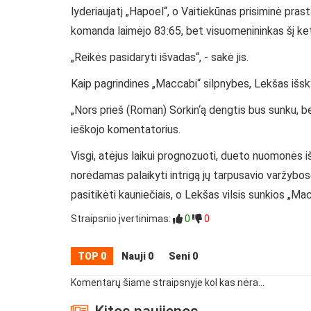
lyderiaujatį „Hapoel“, o Vaitiekūnas prisiminė pra
komanda laimėjo 83:65, bet visuomenininkas šį ketvir
„Reikės pasidaryti išvadas“, - sakė jis.
Kaip pagrindines „Maccabi“ silpnybes, Lekšas išsky
„Nors prieš (Roman) Sorkin‘ą dengtis bus sunku, be
ieškojo komentatorius.
Visgi, atėjus laikui prognozuoti, dueto nuomonės i
norėdamas palaikyti intrigą jų tarpusavio varžybo
pasitikėti kauniečiais, o Lekšas vilsis sunkios „Ma
Straipsnio įvertinimas:
0
0
TOP 0
Nauji 0
Seni 0
Komentarų šiame straipsnyje kol kas nėra...