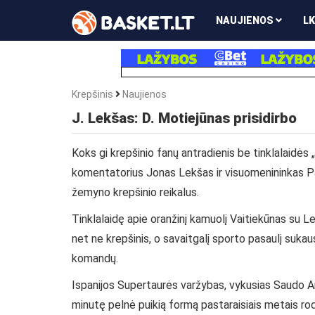
NAUJIENOS
LK
Krepšinis
Naujienos
J. Lekšas: D. Motiejūnas prisidirbo
Koks gi krepšinio fanų antradienis be tinklalaidės 
komentatorius Jonas Lekšas ir visuomenininkas Paul
žemyno krepšinio reikalus.
Tinklalaidę apie oranžinį kamuolį Vaitiekūnas su L
net ne krepšinis, o savaitgalį sporto pasaulį sukau
komandų.
Ispanijos Supertaurės varžybas, vykusias Saudo Arab
minutę pelnė puikią formą pastaraisiais metais ro