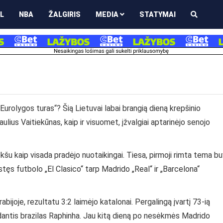
L
NBA
ŽALGIRIS
MEDIA
STATYMAI
„Eurolygos turas“? Šią Lietuvai labai brangią dieną krepšinio
ius Vaitiekūnas, kaip ir visuomet, įžvalgiai aptarinėjo senojo
ekšu kaip visada pradėjo nuotaikingai. Tiesa, pirmoji rimta tema b
stęs futbolo „El Clasico“ tarp Madrido „Real“ ir „Barcelona“
ijoje, rezultatu 3:2 laimėjo katalonai. Pergalingą įvartį 73-ią
dantis brazilas Raphinha. Jau kitą dieną po nesėkmės Madrido