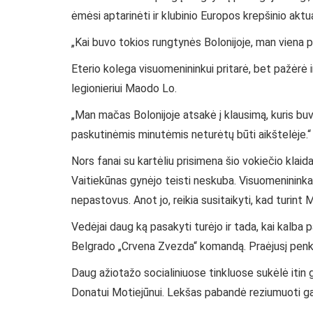
ėmėsi aptarinėti ir klubinio Europos krepšinio aktu
„Kai buvo tokios rungtynės Bolonijoje, man viena p
Eterio kolega visuomenininkui pritarė, bet pažėrė i
legionieriui Maodo Lo.
„Man mačas Bolonijoje atsakė į klausimą, kuris bu
paskutinėmis minutėmis neturėtų būti aikštelėje.“
Nors fanai su kartėliu prisimena šio vokiečio klaid
Vaitiekūnas gynėjo teisti neskuba. Visuomenininkas 
nepastovus. Anot jo, reikia susitaikyti, kad turint 
Vedėjai daug ką pasakyti turėjo ir tada, kai kalba 
Belgrado „Crvena Zvezda“ komandą. Praėjusį penktad
Daug ažiotažo socialiniuose tinkluose sukėlė itin 
Donatui Motiejūnui. Lekšas pabandė reziumuoti gars