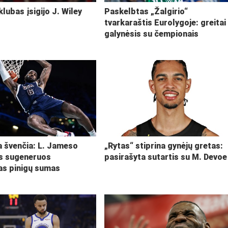
klubas įsigijo J. Wiley
Paskelbtas „Žalgirio“
tvarkaraštis Eurolygoje: greitai
galynėsis su čempionais
ja švenčia: L. Jameso
„Rytas“ stiprina gynėjų gretas:
s sugeneruos
pasirašyta sutartis su M. Devoe
kas pinigų sumas