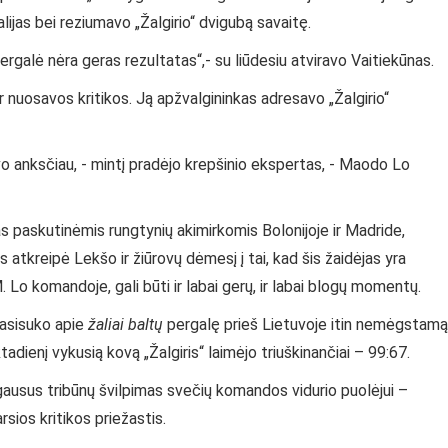
alijas bei reziumavo „Žalgirio“ dvigubą savaitę.
ergalė nėra geras rezultatas“,- su liūdesiu atviravo Vaitiekūnas.
r nuosavos kritikos. Ją apžvalgininkas adresavo „Žalgirio“
vo anksčiau, - mintį pradėjo krepšinio ekspertas, - Maodo Lo
as paskutinėmis rungtynių akimirkomis Bolonijoje ir Madride,
atkreipė Lekšo ir žiūrovų dėmesį į tai, kad šis žaidėjas yra
M. Lo komandoje, gali būti ir labai gerų, ir labai blogų momentų.
pasisuko apie
žaliai baltų
pergalę prieš Lietuvoje itin nemėgstamą
ienį vykusią kovą „Žalgiris“ laimėjo triuškinančiai – 99:67.
gausus tribūnų švilpimas svečių komandos vidurio puolėjui –
ios kritikos priežastis.