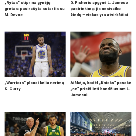
„Rytas“ stiprina gynėjų
D. Fisheris apgynė L. Jameso
gretas: pasirašyta sutartis su
pasirinkimą: jis nesivaiko
M. Devoe
žiedų – viskas yra atvirkščiai
„Warriors“ planai kelia nerimą
Aiškėja, kodėl „Knicks“ pasakė
S. Curry
„ne“ prisišlieti bandžiusiam L.
Jamesui