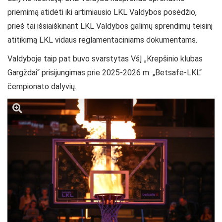
priėmimą atidėti iki artimiausio LKL Valdybos posėdžio,
prieš tai išsiaiškinant LKL Valdybos galimų sprendimų teisinį
atitikimą LKL vidaus reglamentaciniams dokumentams.
Valdyboje taip pat buvo svarstytas VšĮ „Krepšinio klubas
Gargždai“ prisijungimas prie 2025-2026 m. „Betsafe-LKL“
čempionato dalyvių.