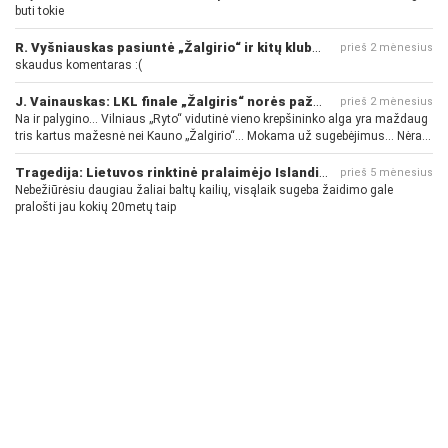
buti tokie
R. Vyšniauskas pasiuntė „Žalgirio“ ir kitų klubų fanus
prieš 2 mėnesius
skaudus komentaras :(
J. Vainauskas: LKL finale „Žalgiris“ norės pažeminti „Rytą“
prieš 2 mėnesius
Na ir palygino... Vilniaus „Ryto“ vidutinė vieno krepšininko alga yra maždaug
tris kartus mažesnė nei Kauno „Žalgirio“... Mokama už sugebėjimus... Nėra
pinigų - nėra gerų žaidėjų...
Tragedija: Lietuvos rinktinė pralaimėjo Islandijai
prieš 5 mėnesius
Nebežiūrėsiu daugiau žaliai baltų kailių, visąlaik sugeba žaidimo gale
pralošti jau kokių 20metų taip