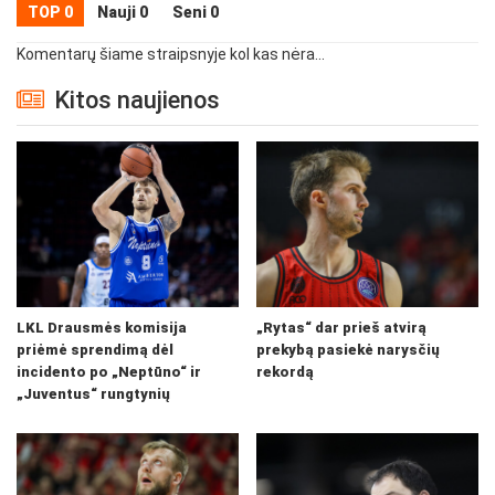
TOP 0
Nauji 0
Seni 0
Komentarų šiame straipsnyje kol kas nėra...
Kitos naujienos
LKL Drausmės komisija
„Rytas“ dar prieš atvirą
priėmė sprendimą dėl
prekybą pasiekė narysčių
incidento po „Neptūno“ ir
rekordą
„Juventus“ rungtynių