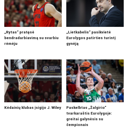
„Rytas“ pratęsė
„Lietkabelis“ pasikvietė
bendradarbiavimą su svarbiu
Eurolygos patirties turintį
rėmėju
gynėją
Kėdainių klubas įsigijo J. Wiley
Paskelbtas „Žalgirio“
tvarkaraštis Eurolygoje:
greitai galynėsis su
čempionais