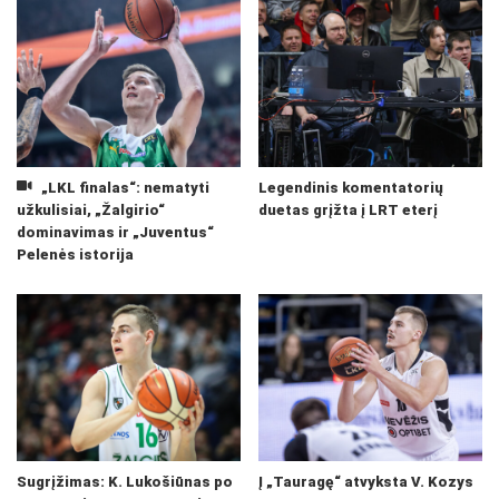
„LKL finalas“: nematyti
Legendinis komentatorių
užkulisiai, „Žalgirio“
duetas grįžta į LRT eterį
dominavimas ir „Juventus“
Pelenės istorija
Sugrįžimas: K. Lukošiūnas po
Į „Tauragę“ atvyksta V. Kozys