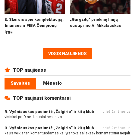
E. Skersis apie komplektaciją,
„Gargždų“ priekinę liniją
finansus ir FIBA Čempionų
sustiprino A. Mikalauskas
lygą
VISOS NAUJIENOS
TOP naujienos
Savaitės
Mėnesio
TOP naujausi komentarai
R. Vyšniauskas pasiuntė „Žalgirio“ ir kitų klubų fanus
prieš 2 mėnesius
visiskai px :D net kiausiai nepanizo
R. Vyšniauskas pasiuntė „Žalgirio“ ir kitų klubų fanus
prieš 2 mėnesius
ka jis veikia ten komentuodamas kai yra toks saliskas? komentatoriai negali