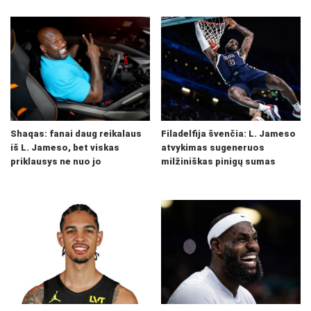
Shaqas: fanai daug reikalaus
Filadelfija švenčia: L. Jameso
iš L. Jameso, bet viskas
atvykimas sugeneruos
priklausys ne nuo jo
milžiniškas pinigų sumas