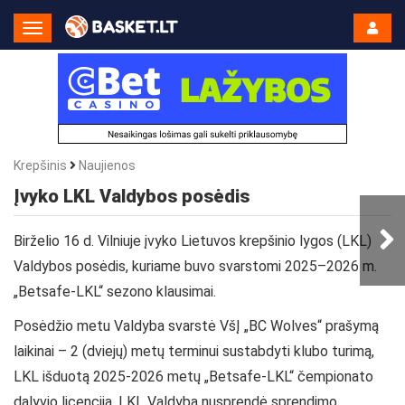
Toggle
Navigation
Krepšinis
Naujienos
Įvyko LKL Valdybos posėdis
Birželio 16 d. Vilniuje įvyko Lietuvos krepšinio lygos (LKL)
Valdybos posėdis, kuriame buvo svarstomi 2025–2026 m.
„Betsafe-LKL“ sezono klausimai.
Posėdžio metu Valdyba svarstė VšĮ „BC Wolves“ prašymą
laikinai – 2 (dviejų) metų terminui sustabdyti klubo turimą,
LKL išduotą 2025-2026 metų „Betsafe-LKL“ čempionato
dalyvio licenciją. LKL Valdyba nusprendė sprendimo