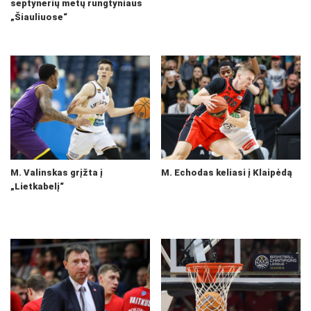
septynerių metų rungtyniaus
„Šiauliuose“
M. Valinskas grįžta į
M. Echodas keliasi į Klaipėdą
„Lietkabelį“