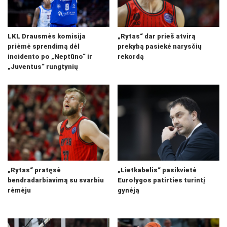
LKL Drausmės komisija
„Rytas“ dar prieš atvirą
priėmė sprendimą dėl
prekybą pasiekė narysčių
incidento po „Neptūno“ ir
rekordą
„Juventus“ rungtynių
„Rytas“ pratęsė
„Lietkabelis“ pasikvietė
bendradarbiavimą su svarbiu
Eurolygos patirties turintį
rėmėju
gynėją