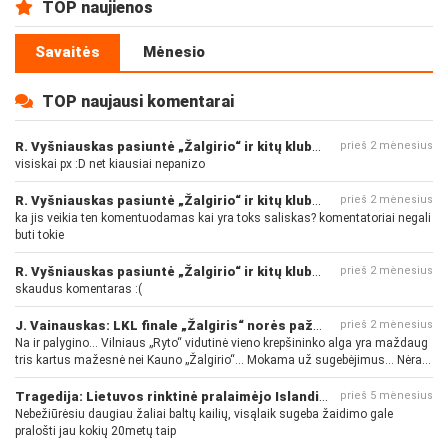
TOP naujienos
Savaitės
Mėnesio
TOP naujausi komentarai
R. Vyšniauskas pasiuntė „Žalgirio“ ir kitų klubų fanus
prieš 2 mėnesius
visiskai px :D net kiausiai nepanizo
R. Vyšniauskas pasiuntė „Žalgirio“ ir kitų klubų fanus
prieš 2 mėnesius
ka jis veikia ten komentuodamas kai yra toks saliskas? komentatoriai negali
buti tokie
R. Vyšniauskas pasiuntė „Žalgirio“ ir kitų klubų fanus
prieš 2 mėnesius
skaudus komentaras :(
J. Vainauskas: LKL finale „Žalgiris“ norės pažeminti „Rytą“
prieš 2 mėnesius
Na ir palygino... Vilniaus „Ryto“ vidutinė vieno krepšininko alga yra maždaug
tris kartus mažesnė nei Kauno „Žalgirio“... Mokama už sugebėjimus... Nėra
pinigų - nėra gerų žaidėjų...
Tragedija: Lietuvos rinktinė pralaimėjo Islandijai
prieš 5 mėnesius
Nebežiūrėsiu daugiau žaliai baltų kailių, visąlaik sugeba žaidimo gale
pralošti jau kokių 20metų taip