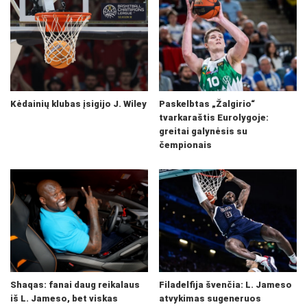
Kėdainių klubas įsigijo J. Wiley
Paskelbtas „Žalgirio“
tvarkaraštis Eurolygoje:
greitai galynėsis su
čempionais
Shaqas: fanai daug reikalaus
Filadelfija švenčia: L. Jameso
iš L. Jameso, bet viskas
atvykimas sugeneruos