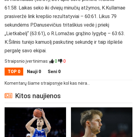
61:58. Laikas seko iki dviejų minučių atžymos, K.Kullamae
prasiveržė link krepšio rezultatyviai – 60:61. Likus 79
sekundėms P.Danusevičius tritaškius vedė į priekį
„Lietkabelį“ (63:61), o R.Lomažas grąžino lygybę – 63:63.
K.Šilinis turėjo kamuolį paskutinę sekundę ir taip išplėšė
pergalę savo ekipai.
Straipsnio įvertinimas:
0
0
TOP 0
Nauji 0
Seni 0
Komentarų šiame straipsnyje kol kas nėra...
Kitos naujienos