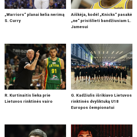
„Warriors“ planai kelia nerimą
Aiškėja, kodėl „Knicks“ pasakė
S. Curry
„ne“ prisišlieti bandžiusiam L.
Jamesui
R. Kurtinaitis lieka prie
G. Kadžiulis išrikiavo Lietuvos
Lietuvos rinktinės vairo
rinktinės dvyliktuką U18
Europos čempionatui