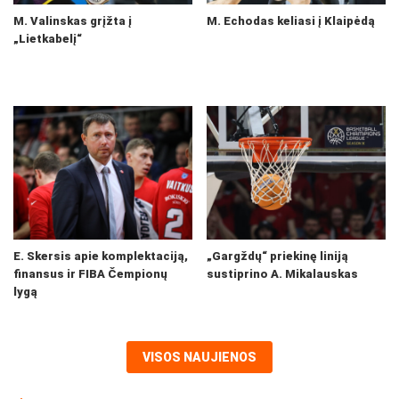
M. Valinskas grįžta į
M. Echodas keliasi į Klaipėdą
„Lietkabelį“
E. Skersis apie komplektaciją,
„Gargždų“ priekinę liniją
finansus ir FIBA Čempionų
sustiprino A. Mikalauskas
lygą
VISOS NAUJIENOS