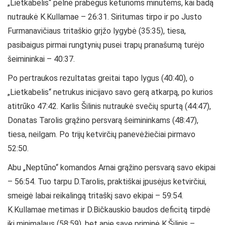
„Lietkabelis“ pelnė prabėgus keturioms minutėms, kai badą
nutraukė K.Kullamae – 26:31. Siritumas tirpo ir po Justo
Furmanavičiaus tritaškio grįžo lygybė (35:35), tiesa,
pasibaigus pirmai rungtynių pusei trapų pranašumą turėjo
šeimininkai – 40:37.
Po pertraukos rezultatas greitai tapo lygus (40:40), o
„Lietkabelis“ netrukus inicijavo savo gerą atkarpą, po kurios
atitrūko 47:42. Karlis Šilinis nutraukė svečių spurtą (44:47),
Donatas Tarolis grąžino persvarą šeimininkams (48:47),
tiesa, neilgam. Po trijų ketvirčių panevėžiečiai pirmavo
52:50.
Abu „Neptūno“ komandos Arnai grąžino persvarą savo ekipai
– 56:54. Tuo tarpu D.Tarolis, praktiškai įpusėjus ketvirčiui,
smeigė labai reikalingą tritaškį savo ekipai – 59:54.
K.Kullamae metimas ir D.Bičkauskio baudos deficitą tirpdė
iki minimalaus (58:59), bet apie save priminė K.Šilinis –