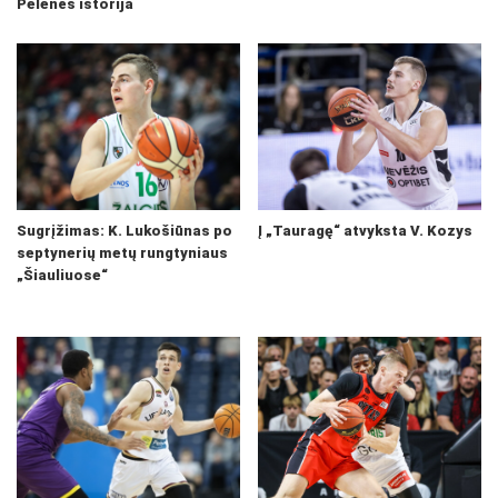
Pelenės istorija
Sugrįžimas: K. Lukošiūnas po
Į „Tauragę“ atvyksta V. Kozys
septynerių metų rungtyniaus
„Šiauliuose“