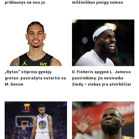
priklausys ne nuo jo
milžiniškas pinigų sumas
„Rytas“ stiprina gynėjų
D. Fisheris apgynė L. Jameso
gretas: pasirašyta sutartis su
pasirinkimą: jis nesivaiko
M. Devoe
žiedų – viskas yra atvirkščiai