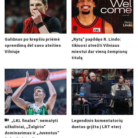
Galiūnas po krepšiu priėmė
„Rytą“ papildęs R. Lindo:
sprendimą dėl savo ateities
tikiuosi atvežti Vilniaus
Vilniuje
miestui dar vieną čempionų
titulą
„LKL finalas“: nematyti
Legendinis komentatorių
užkulisiai, „Žalgirio“
duetas grįžta į LRT eterį
dominavimas ir „Juventus“