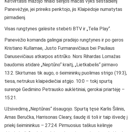
Ketvirtasis mažojo finalo serijos mačas vyks šeštadienį
Panevėžyje, jei prireiks penktojo, jis Klaipėdoje numatytas
pirmadienį.
Visas rungtynes galėsite stebėti BTV ir „Telia Play“.
Panevėžio komanda galingai pradėjo rungtynes ir po geros
Kristiano Kullamae, Justo Furmanavičiaus bei Pauliaus
Danusevičiaus atkarpos atitrūko. Nors Rihardas Lomažas
baudomis atidarė „Neptūno“ kraitį, „Lietkabelis“ pirmavo
13:2. Skirtumas tik augo, o šeimininkų puolimas strigo (19:3),
tiesa, netrukus klaipėdiečiai atgijo. 10:0 – tokį spurtą
surengė Gedimino Petrausko auklėtiniai, gerokai priartėję –
15:21.
Užsivedimą „Neptūnas“ išsaugojo. Spurtą tęsė Karlis Šilinis,
Arnas Beručka, Harrisonas Cleary, šaudę iš toli ir taip išvedę į
priekį šeimininkus – 27:24. Pirmuosius taškus kėlinyje