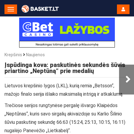
Toggle
Navigation
Krepšinis
Naujienos
Įspūdinga kova: paskutinės sekundės šūvis
priartino „Neptūną“ prie medalių
Lietuvos krepšinio lygos (LKL), kurią remia „Betsson“,
mažojo finalo serija išlaiko maksimalią intrigą ir atkaklumą.
Trečiose serijos rungtynėse pergalę išvargo Klaipėdos
„Neptūnas“, kuris savo sirgalių akivaizdoje su Karlio Šilinio
šūviu paskutinę sekundę 66:63 (15:24, 25:13, 10:15, 16:11)
nugalėjo Panevėžio „Lietkabelį“.