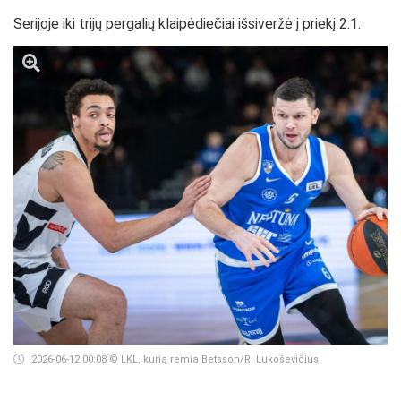
Serijoje iki trijų pergalių klaipėdiečiai išsiveržė į priekį 2:1.
2026-06-12 00:08
© LKL, kurią remia Betsson/R. Lukoševičius