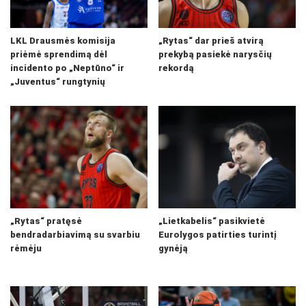
LKL Drausmės komisija
„Rytas“ dar prieš atvirą
priėmė sprendimą dėl
prekybą pasiekė narysčių
incidento po „Neptūno“ ir
rekordą
„Juventus“ rungtynių
„Rytas“ pratęsė
„Lietkabelis“ pasikvietė
bendradarbiavimą su svarbiu
Eurolygos patirties turintį
rėmėju
gynėją