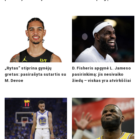
„Rytas“ stiprina gynėjų
D. Fisheris apgynė L. Jameso
gretas: pasirašyta sutartis su
pasirinkimą: jis nesivaiko
M. Devoe
žiedų – viskas yra atvirkščiai