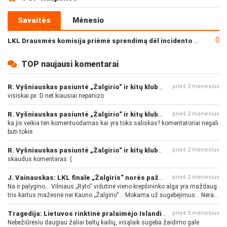
Savaitės
Mėnesio
0
LKL Drausmės komisija priėmė sprendimą dėl incidento po „Neptūno“ ir „Juventus“ rungtynių
TOP naujausi komentarai
R. Vyšniauskas pasiuntė „Žalgirio“ ir kitų klubų fanus
prieš 2 mėnesius
visiskai px :D net kiausiai nepanizo
R. Vyšniauskas pasiuntė „Žalgirio“ ir kitų klubų fanus
prieš 2 mėnesius
ka jis veikia ten komentuodamas kai yra toks saliskas? komentatoriai negali
buti tokie
R. Vyšniauskas pasiuntė „Žalgirio“ ir kitų klubų fanus
prieš 2 mėnesius
skaudus komentaras :(
J. Vainauskas: LKL finale „Žalgiris“ norės pažeminti „Rytą“
prieš 2 mėnesius
Na ir palygino... Vilniaus „Ryto“ vidutinė vieno krepšininko alga yra maždaug
tris kartus mažesnė nei Kauno „Žalgirio“... Mokama už sugebėjimus... Nėra
pinigų - nėra gerų žaidėjų...
Tragedija: Lietuvos rinktinė pralaimėjo Islandijai
prieš 5 mėnesius
Nebežiūrėsiu daugiau žaliai baltų kailių, visąlaik sugeba žaidimo gale