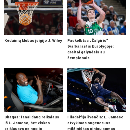
Kėdainių klubas įsigijo J. Wiley
Paskelbtas „Žalgirio“
tvarkaraštis Eurolygoje:
greitai galynėsis su
čempionais
Shaqas: fanai daug reikalaus
Filadelfija švenčia: L. Jameso
iš L. Jameso, bet viskas
atvykimas sugeneruos
priklausys ne nuo jo
milžiniškas pinigų sumas