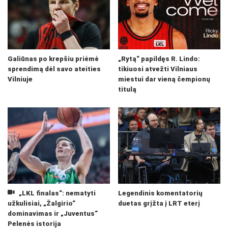
Galiūnas po krepšiu priėmė
„Rytą“ papildęs R. Lindo:
sprendimą dėl savo ateities
tikiuosi atvežti Vilniaus
Vilniuje
miestui dar vieną čempionų
titulą
„LKL finalas“: nematyti
Legendinis komentatorių
užkulisiai, „Žalgirio“
duetas grįžta į LRT eterį
dominavimas ir „Juventus“
Pelenės istorija