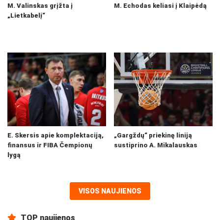
M. Valinskas grįžta į
M. Echodas keliasi į Klaipėdą
„Lietkabelį“
E. Skersis apie komplektaciją,
„Gargždų“ priekinę liniją
finansus ir FIBA Čempionų
sustiprino A. Mikalauskas
lygą
VISOS NAUJIENOS
TOP naujienos