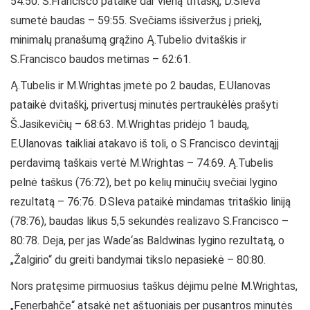
54:50. S.Francisco pataikė dar vieną tritaškį, D.Sleva
sumetė baudas – 59:55. Svečiams išsiveržus į priekį,
minimalų pranašumą grąžino Ą.Tubelio dvitaškis ir
S.Francisco baudos metimas – 62:61.
Ą.Tubelis ir M.Wrightas įmetė po 2 baudas, E.Ulanovas
pataikė dvitaškį, privertusį minutės pertraukėlės prašyti
Š.Jasikevičių – 68:63. M.Wrightas pridėjo 1 baudą,
E.Ulanovas taikliai atakavo iš toli, o S.Francisco devintąjį
perdavimą taškais vertė M.Wrightas – 74:69. Ą.Tubelis
pelnė taškus (76:72), bet po kelių minučių svečiai lygino
rezultatą – 76:76. D.Sleva pataikė mindamas tritaškio liniją
(78:76), baudas likus 5,5 sekundės realizavo S.Francisco –
80:78. Deja, per jas Wade‘as Baldwinas lygino rezultatą, o
„Žalgirio“ du greiti bandymai tikslo nepasiekė – 80:80.
Nors pratęsime pirmuosius taškus dėjimu pelnė M.Wrightas,
„Fenerbahče“ atsakė net aštuoniais per pusantros minutės