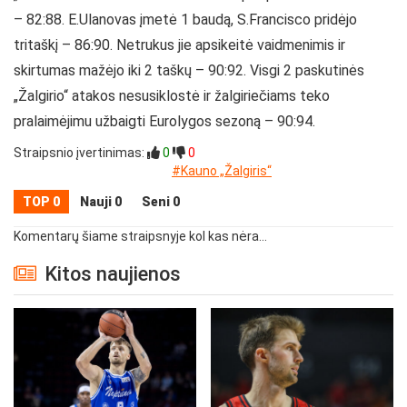
– 82:88. E.Ulanovas įmetė 1 baudą, S.Francisco pridėjo
tritaškį – 86:90. Netrukus jie apsikeitė vaidmenimis ir
skirtumas mažėjo iki 2 taškų – 90:92. Visgi 2 paskutinės
„Žalgirio“ atakos nesusiklostė ir žalgiriečiams teko
pralaimėjimu užbaigti Eurolygos sezoną – 90:94.
Straipsnio įvertinimas:
0
0
#Kauno „Žalgiris“
TOP 0
Nauji 0
Seni 0
Komentarų šiame straipsnyje kol kas nėra...
Kitos naujienos