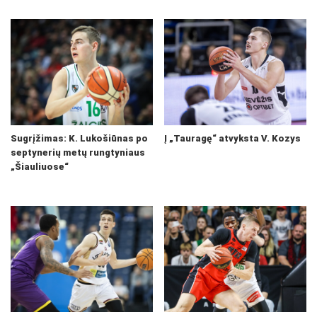
Sugrįžimas: K. Lukošiūnas po
Į „Tauragę“ atvyksta V. Kozys
septynerių metų rungtyniaus
„Šiauliuose“