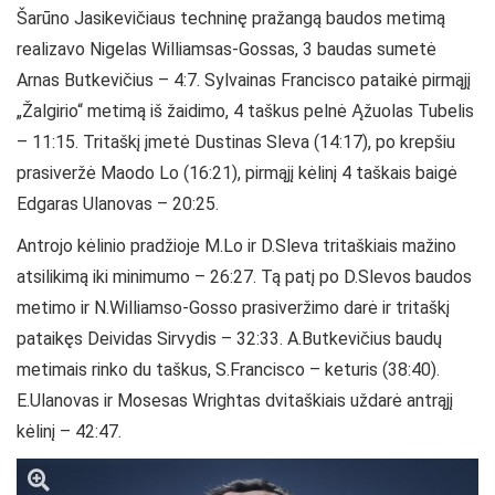
Šarūno Jasikevičiaus techninę pražangą baudos metimą
realizavo Nigelas Williamsas-Gossas, 3 baudas sumetė
Arnas Butkevičius – 4:7. Sylvainas Francisco pataikė pirmąjį
„Žalgirio“ metimą iš žaidimo, 4 taškus pelnė Ąžuolas Tubelis
– 11:15. Tritaškį įmetė Dustinas Sleva (14:17), po krepšiu
prasiveržė Maodo Lo (16:21), pirmąjį kėlinį 4 taškais baigė
Edgaras Ulanovas – 20:25.
Antrojo kėlinio pradžioje M.Lo ir D.Sleva tritaškiais mažino
atsilikimą iki minimumo – 26:27. Tą patį po D.Slevos baudos
metimo ir N.Williamso-Gosso prasiveržimo darė ir tritaškį
pataikęs Deividas Sirvydis – 32:33. A.Butkevičius baudų
metimais rinko du taškus, S.Francisco – keturis (38:40).
E.Ulanovas ir Mosesas Wrightas dvitaškiais uždarė antrąjį
kėlinį – 42:47.