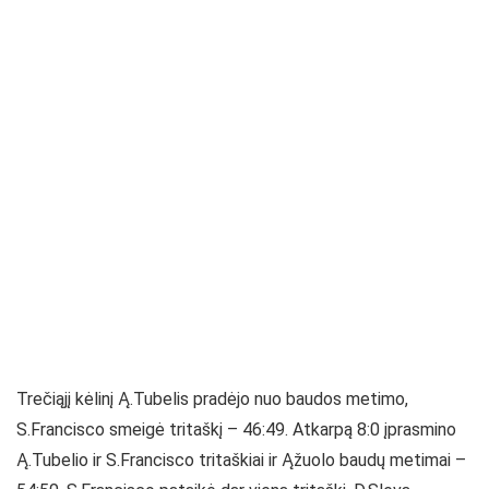
Trečiąjį kėlinį Ą.Tubelis pradėjo nuo baudos metimo,
S.Francisco smeigė tritaškį – 46:49. Atkarpą 8:0 įprasmino
Ą.Tubelio ir S.Francisco tritaškiai ir Ąžuolo baudų metimai –