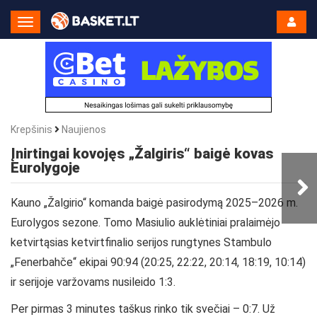
Toggle
Navigation
Krepšinis
Naujienos
Įnirtingai kovojęs „Žalgiris“ baigė kovas
Eurolygoje
Kauno „Žalgirio“ komanda baigė pasirodymą 2025–2026 m.
Eurolygos sezone. Tomo Masiulio auklėtiniai pralaimėjo
ketvirtąsias ketvirtfinalio serijos rungtynes Stambulo
„Fenerbahče“ ekipai 90:94 (20:25, 22:22, 20:14, 18:19, 10:14)
ir serijoje varžovams nusileido 1:3.
Per pirmas 3 minutes taškus rinko tik svečiai – 0:7. Už