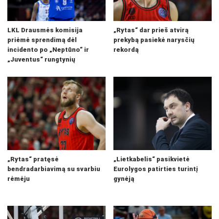
LKL Drausmės komisija
„Rytas“ dar prieš atvirą
priėmė sprendimą dėl
prekybą pasiekė narysčių
incidento po „Neptūno“ ir
rekordą
„Juventus“ rungtynių
„Rytas“ pratęsė
„Lietkabelis“ pasikvietė
bendradarbiavimą su svarbiu
Eurolygos patirties turintį
rėmėju
gynėją