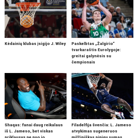
Kėdainių klubas įsigijo J. Wiley
Paskelbtas „Žalgirio“
tvarkaraštis Eurolygoje:
greitai galynėsis su
čempionais
Shaqas: fanai daug reikalaus
Filadelfija švenčia: L. Jameso
iš L. Jameso, bet viskas
atvykimas sugeneruos
priklausys ne nuo jo
milžiniškas pinigų sumas