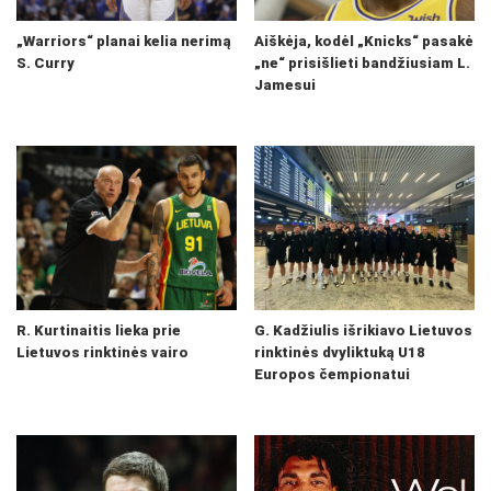
„Warriors“ planai kelia nerimą
Aiškėja, kodėl „Knicks“ pasakė
S. Curry
„ne“ prisišlieti bandžiusiam L.
Jamesui
R. Kurtinaitis lieka prie
G. Kadžiulis išrikiavo Lietuvos
Lietuvos rinktinės vairo
rinktinės dvyliktuką U18
Europos čempionatui