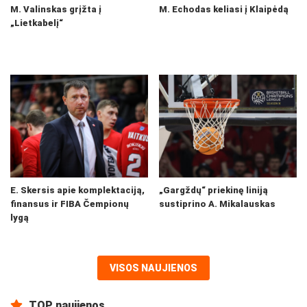
M. Valinskas grįžta į
M. Echodas keliasi į Klaipėdą
„Lietkabelį“
E. Skersis apie komplektaciją,
„Gargždų“ priekinę liniją
finansus ir FIBA Čempionų
sustiprino A. Mikalauskas
lygą
VISOS NAUJIENOS
TOP naujienos