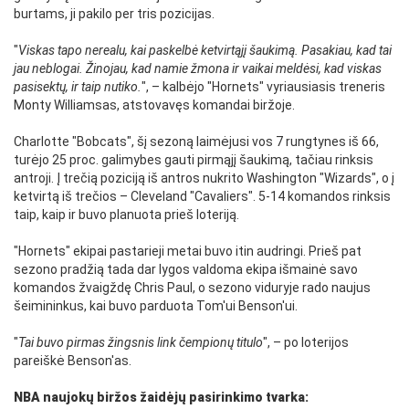
burtams, ji pakilo per tris pozicijas.
"
Viskas tapo nerealu, kai paskelbė ketvirtąjį šaukimą. Pasakiau, kad tai
jau neblogai. Žinojau, kad namie žmona ir vaikai meldėsi, kad viskas
pasisektų, ir taip nutiko.
", – kalbėjo "Hornets" vyriausiasis treneris
Monty Williamsas, atstovavęs komandai biržoje.
Charlotte "Bobcats", šį sezoną laimėjusi vos 7 rungtynes iš 66,
turėjo 25 proc. galimybes gauti pirmąjį šaukimą, tačiau rinksis
antroji. Į trečią poziciją iš antros nukrito Washington "Wizards", o į
ketvirtą iš trečios – Cleveland "Cavaliers". 5-14 komandos rinksis
taip, kaip ir buvo planuota prieš loteriją.
"Hornets" ekipai pastarieji metai buvo itin audringi. Prieš pat
sezono pradžią tada dar lygos valdoma ekipa išmainė savo
komandos žvaigždę Chris Paul, o sezono viduryje rado naujus
šeimininkus, kai buvo parduota Tom'ui Benson'ui.
"
Tai buvo pirmas žingsnis link čempionų titulo
", – po loterijos
pareiškė Benson'as.
NBA naujokų biržos žaidėjų pasirinkimo tvarka: