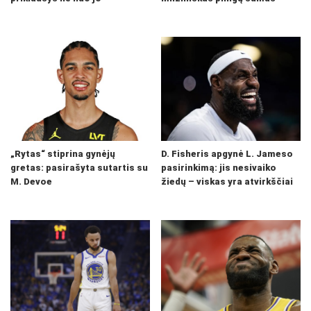
„Rytas“ stiprina gynėjų
D. Fisheris apgynė L. Jameso
gretas: pasirašyta sutartis su
pasirinkimą: jis nesivaiko
M. Devoe
žiedų – viskas yra atvirkščiai