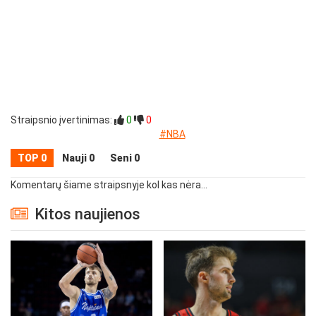
Straipsnio įvertinimas:
0
0
#NBA
TOP 0
Nauji 0
Seni 0
Komentarų šiame straipsnyje kol kas nėra...
Kitos naujienos