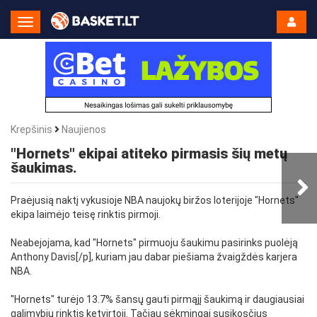
Toggle
Navigation
Krepšinis
Naujienos
"Hornets" ekipai atiteko pirmasis šių metų
šaukimas.
Praėjusią naktį vykusioje NBA naujokų biržos loterijoje "Hornets"
ekipa laimėjo teisę rinktis pirmoji.
Neabejojama, kad "Hornets" pirmuoju šaukimu pasirinks puolėją
Anthony Davis[/p], kuriam jau dabar piešiama žvaigždės karjera
NBA.
"Hornets" turėjo 13.7% šansų gauti pirmąjį šaukimą ir daugiausiai
galimybių rinktis ketvirtoji. Tačiau sėkmingai susikosčius