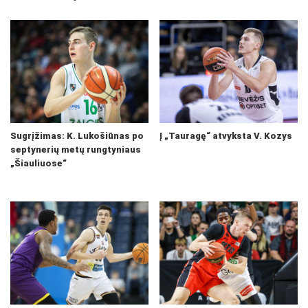
Sugrįžimas: K. Lukošiūnas po
Į „Tauragę“ atvyksta V. Kozys
septynerių metų rungtyniaus
„Šiauliuose“