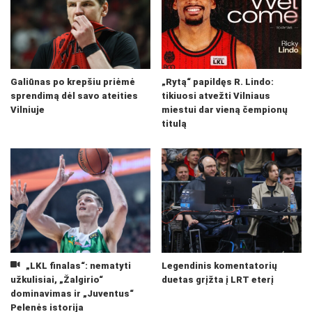
Galiūnas po krepšiu priėmė
„Rytą“ papildęs R. Lindo:
sprendimą dėl savo ateities
tikiuosi atvežti Vilniaus
Vilniuje
miestui dar vieną čempionų
titulą
„LKL finalas“: nematyti
Legendinis komentatorių
užkulisiai, „Žalgirio“
duetas grįžta į LRT eterį
dominavimas ir „Juventus“
Pelenės istorija