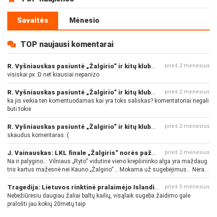
Savaitės
Mėnesio
TOP naujausi komentarai
R. Vyšniauskas pasiuntė „Žalgirio“ ir kitų klubų fanus
prieš 2 mėnesius
visiskai px :D net kiausiai nepanizo
R. Vyšniauskas pasiuntė „Žalgirio“ ir kitų klubų fanus
prieš 2 mėnesius
ka jis veikia ten komentuodamas kai yra toks saliskas? komentatoriai negali
buti tokie
R. Vyšniauskas pasiuntė „Žalgirio“ ir kitų klubų fanus
prieš 2 mėnesius
skaudus komentaras :(
J. Vainauskas: LKL finale „Žalgiris“ norės pažeminti „Rytą“
prieš 2 mėnesius
Na ir palygino... Vilniaus „Ryto“ vidutinė vieno krepšininko alga yra maždaug
tris kartus mažesnė nei Kauno „Žalgirio“... Mokama už sugebėjimus... Nėra
pinigų - nėra gerų žaidėjų...
Tragedija: Lietuvos rinktinė pralaimėjo Islandijai
prieš 5 mėnesius
Nebežiūrėsiu daugiau žaliai baltų kailių, visąlaik sugeba žaidimo gale
pralošti jau kokių 20metų taip