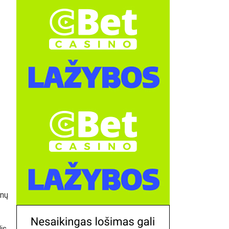
inų
is,