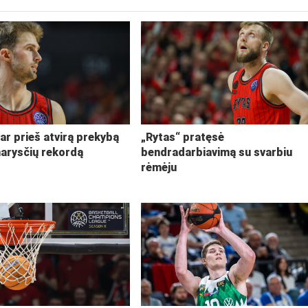
ar prieš atvirą prekybą
„Rytas“ pratęsė
narysčių rekordą
bendradarbiavimą su svarbiu
rėmėju