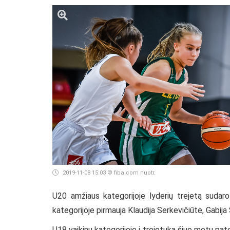
2019-11-08 15:03
© fiba.com nuotr.
U20 amžiaus kategorijoje lyderių trejetą sudaro
kategorijoje pirmauja Klaudija Serkevičiūtė, Gabija 
U18 vaikinų kategorijoje į trejetuką šiuo metu pa