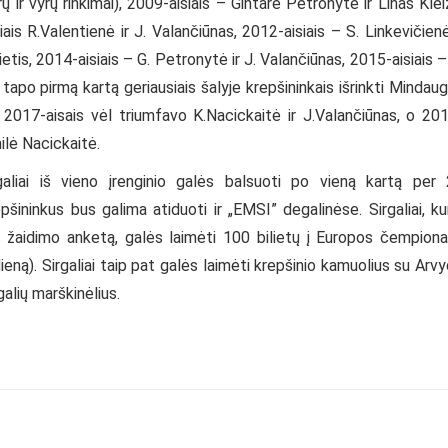
ir vyrų rinkimai), 2009-aisiais – Gintarė Petronytė ir Linas Klei
iais R.Valentienė ir J. Valančiūnas, 2012-aisiais – S. Linkevičienė
ietis, 2014-aisiais – G. Petronytė ir J. Valančiūnas, 2015-aisiais –
tapo pirmą kartą geriausiais šalyje krepšininkais išrinkti Mindau
2017-aisais vėl triumfavo K.Nacickaitė ir J.Valančiūnas, o 20
milė Nacickaitė.
rgaliai iš vieno įrenginio galės balsuoti po vieną kartą per
šininkus bus galima atiduoti ir „EMSI” degalinėse. Sirgaliai, ku
s žaidimo anketą, galės laimėti 100 bilietų į Europos čempion
eną). Sirgaliai taip pat galės laimėti krepšinio kamuolius su Arv
galių marškinėlius.