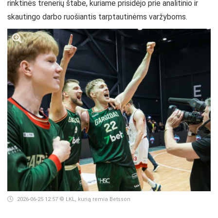
rinktinės trenerių štabe, kuriame prisidėjo prie analitinio ir
skautingo darbo ruošiantis tarptautinėms varžyboms.
2026-06-25 12:57
© LKL, kurią remia Betsson