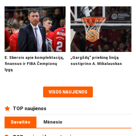
E. Skersis apie komplektaciją,
„Gargždų“ priekinę liniją
finansus ir FIBA Čempionų
sustiprino A. Mikalauskas
lygą
VISOS NAUJIENOS
TOP naujienos
Savaitės
Mėnesio