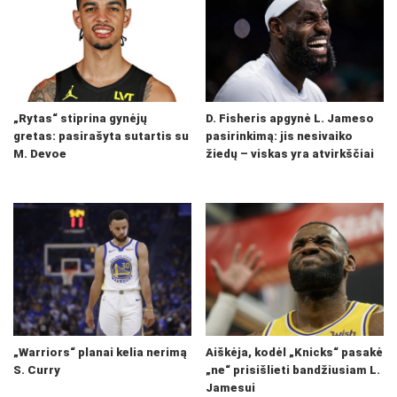
„Rytas“ stiprina gynėjų
D. Fisheris apgynė L. Jameso
gretas: pasirašyta sutartis su
pasirinkimą: jis nesivaiko
M. Devoe
žiedų – viskas yra atvirkščiai
„Warriors“ planai kelia nerimą
Aiškėja, kodėl „Knicks“ pasakė
S. Curry
„ne“ prisišlieti bandžiusiam L.
Jamesui