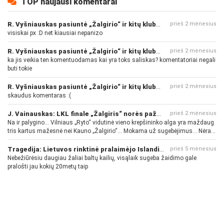
TOP naujausi komentarai
R. Vyšniauskas pasiuntė „Žalgirio“ ir kitų klubų fanus
prieš 2 mėnesius
visiskai px :D net kiausiai nepanizo
R. Vyšniauskas pasiuntė „Žalgirio“ ir kitų klubų fanus
prieš 2 mėnesius
ka jis veikia ten komentuodamas kai yra toks saliskas? komentatoriai negali
buti tokie
R. Vyšniauskas pasiuntė „Žalgirio“ ir kitų klubų fanus
prieš 2 mėnesius
skaudus komentaras :(
J. Vainauskas: LKL finale „Žalgiris“ norės pažeminti „Rytą“
prieš 2 mėnesius
Na ir palygino... Vilniaus „Ryto“ vidutinė vieno krepšininko alga yra maždaug
tris kartus mažesnė nei Kauno „Žalgirio“... Mokama už sugebėjimus... Nėra
pinigų - nėra gerų žaidėjų...
Tragedija: Lietuvos rinktinė pralaimėjo Islandijai
prieš 5 mėnesius
Nebežiūrėsiu daugiau žaliai baltų kailių, visąlaik sugeba žaidimo gale
pralošti jau kokių 20metų taip