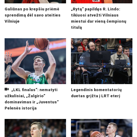
Galiūnas po krepšiu priėmė
„Rytą“ papildęs R. Lindo:
sprendimą dėl savo ateities
tikiuosi atvežti Vilniaus
Vilniuje
miestui dar vieną čempionų
titulą
„LKL finalas“: nematyti
Legendinis komentatorių
užkulisiai, „Žalgirio“
duetas grįžta į LRT eterį
dominavimas ir „Juventus“
Pelenės istorija