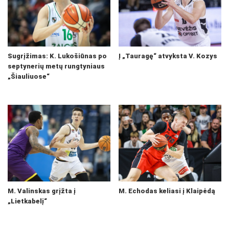
Sugrįžimas: K. Lukošiūnas po
Į „Tauragę“ atvyksta V. Kozys
septynerių metų rungtyniaus
„Šiauliuose“
M. Valinskas grįžta į
M. Echodas keliasi į Klaipėdą
„Lietkabelį“