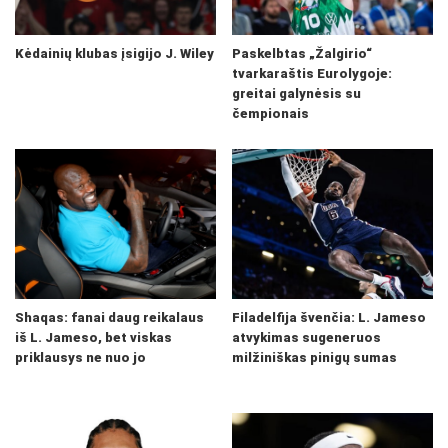
Kėdainių klubas įsigijo J. Wiley
Paskelbtas „Žalgirio“
tvarkaraštis Eurolygoje:
greitai galynėsis su
čempionais
Shaqas: fanai daug reikalaus
Filadelfija švenčia: L. Jameso
iš L. Jameso, bet viskas
atvykimas sugeneruos
priklausys ne nuo jo
milžiniškas pinigų sumas