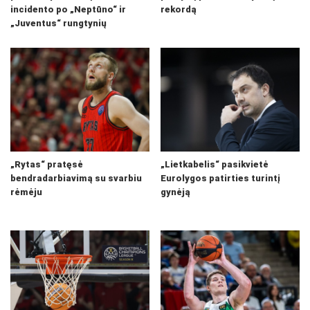
incidento po „Neptūno“ ir
rekordą
„Juventus“ rungtynių
„Rytas“ pratęsė
„Lietkabelis“ pasikvietė
bendradarbiavimą su svarbiu
Eurolygos patirties turintį
rėmėju
gynėją