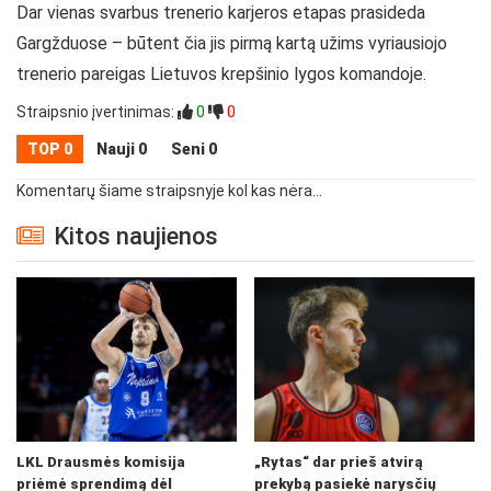
Dar vienas svarbus trenerio karjeros etapas prasideda
Gargžduose – būtent čia jis pirmą kartą užims vyriausiojo
trenerio pareigas Lietuvos krepšinio lygos komandoje.
Straipsnio įvertinimas:
0
0
TOP 0
Nauji 0
Seni 0
Komentarų šiame straipsnyje kol kas nėra...
Kitos naujienos
LKL Drausmės komisija
„Rytas“ dar prieš atvirą
priėmė sprendimą dėl
prekybą pasiekė narysčių