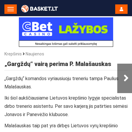
Toggle
Navigation
Krepšinis
Naujienos
„Gargždų“ vairą perima P. Malašauskas
„Gargždų“ komandos vyriausiuoju treneriu tampa Paulius
Malašauskas.
Iki šiol aukščiausiame Lietuvos krepšinio lygyje specialistas
dirbo trenerio asistentu. Per savo karjerą jis patirties sėmėsi
Jonavos ir Panevėžio klubuose.
Malašauskas taip pat yra dirbęs Lietuvos vyrų krepšinio