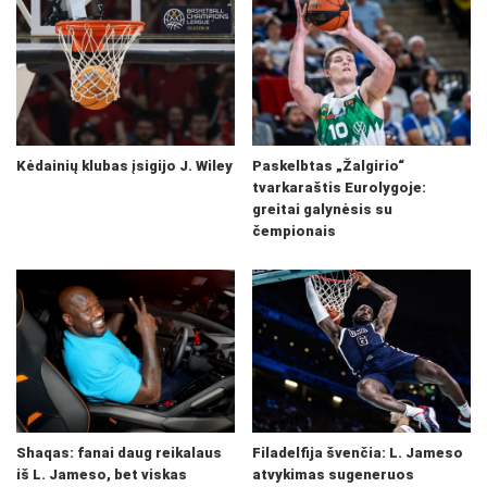
Kėdainių klubas įsigijo J. Wiley
Paskelbtas „Žalgirio“
tvarkaraštis Eurolygoje:
greitai galynėsis su
čempionais
Shaqas: fanai daug reikalaus
Filadelfija švenčia: L. Jameso
iš L. Jameso, bet viskas
atvykimas sugeneruos