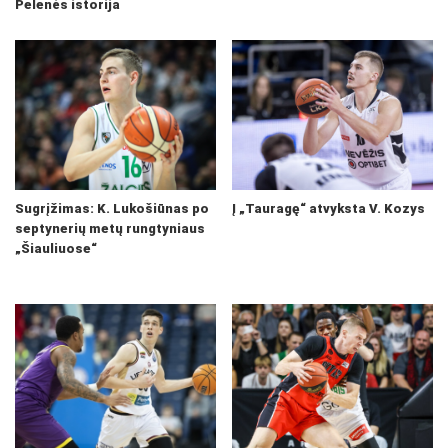
Pelenės istorija
Sugrįžimas: K. Lukošiūnas po
Į „Tauragę“ atvyksta V. Kozys
septynerių metų rungtyniaus
„Šiauliuose“