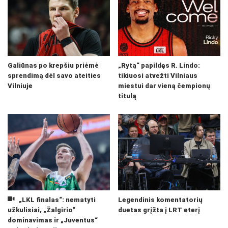
Galiūnas po krepšiu priėmė
„Rytą“ papildęs R. Lindo:
sprendimą dėl savo ateities
tikiuosi atvežti Vilniaus
Vilniuje
miestui dar vieną čempionų
titulą
„LKL finalas“: nematyti
Legendinis komentatorių
užkulisiai, „Žalgirio“
duetas grįžta į LRT eterį
dominavimas ir „Juventus“