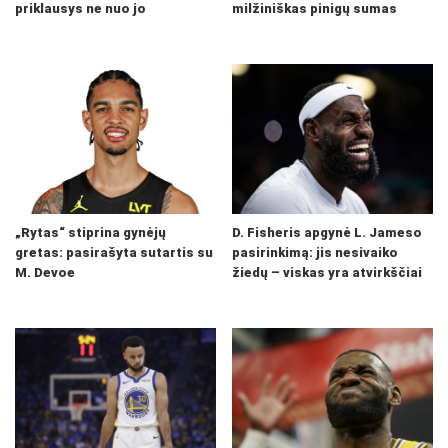
priklausys ne nuo jo
milžiniškas pinigų sumas
„Rytas“ stiprina gynėjų
D. Fisheris apgynė L. Jameso
gretas: pasirašyta sutartis su
pasirinkimą: jis nesivaiko
M. Devoe
žiedų – viskas yra atvirkščiai