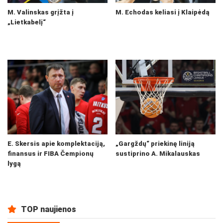
M. Valinskas grįžta į
M. Echodas keliasi į Klaipėdą
„Lietkabelį“
E. Skersis apie komplektaciją,
„Gargždų“ priekinę liniją
finansus ir FIBA Čempionų
sustiprino A. Mikalauskas
lygą
TOP naujienos