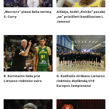
„Warriors“ planai kelia nerimą
Aiškėja, kodėl „Knicks“ pasakė
S. Curry
„ne“ prisišlieti bandžiusiam L.
Jamesui
R. Kurtinaitis lieka prie
G. Kadžiulis išrikiavo Lietuvos
Lietuvos rinktinės vairo
rinktinės dvyliktuką U18
Europos čempionatui