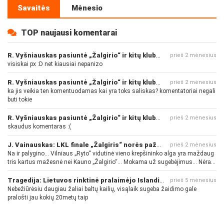
Savaitės
Mėnesio
TOP naujausi komentarai
R. Vyšniauskas pasiuntė „Žalgirio“ ir kitų klubų fanus
prieš 2 mėnesius
visiskai px :D net kiausiai nepanizo
R. Vyšniauskas pasiuntė „Žalgirio“ ir kitų klubų fanus
prieš 2 mėnesius
ka jis veikia ten komentuodamas kai yra toks saliskas? komentatoriai negali
buti tokie
R. Vyšniauskas pasiuntė „Žalgirio“ ir kitų klubų fanus
prieš 2 mėnesius
skaudus komentaras :(
J. Vainauskas: LKL finale „Žalgiris“ norės pažeminti „Rytą“
prieš 2 mėnesius
Na ir palygino... Vilniaus „Ryto“ vidutinė vieno krepšininko alga yra maždaug
tris kartus mažesnė nei Kauno „Žalgirio“... Mokama už sugebėjimus... Nėra
pinigų - nėra gerų žaidėjų...
Tragedija: Lietuvos rinktinė pralaimėjo Islandijai
prieš 5 mėnesius
Nebežiūrėsiu daugiau žaliai baltų kailių, visąlaik sugeba žaidimo gale
pralošti jau kokių 20metų taip