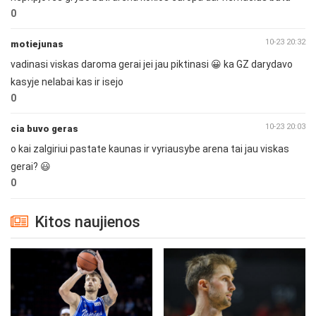
0
10-23 20:32
motiejunas
vadinasi viskas daroma gerai jei jau piktinasi 😀 ka GZ darydavo
kasyje nelabai kas ir isejo
0
10-23 20:03
cia buvo geras
o kai zalgiriui pastate kaunas ir vyriausybe arena tai jau viskas
gerai? 😃
0
Kitos naujienos