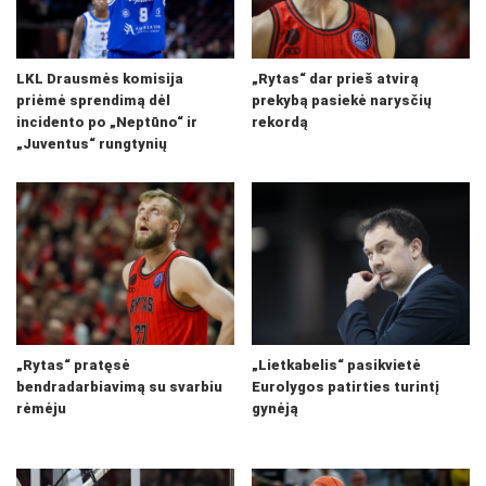
LKL Drausmės komisija
„Rytas“ dar prieš atvirą
priėmė sprendimą dėl
prekybą pasiekė narysčių
incidento po „Neptūno“ ir
rekordą
„Juventus“ rungtynių
„Rytas“ pratęsė
„Lietkabelis“ pasikvietė
bendradarbiavimą su svarbiu
Eurolygos patirties turintį
rėmėju
gynėją