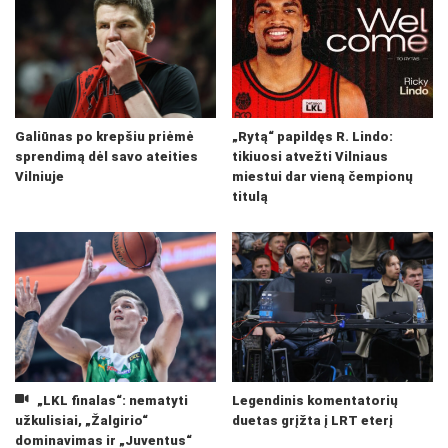
Galiūnas po krepšiu priėmė
„Rytą“ papildęs R. Lindo:
sprendimą dėl savo ateities
tikiuosi atvežti Vilniaus
Vilniuje
miestui dar vieną čempionų
titulą
„LKL finalas“: nematyti
Legendinis komentatorių
užkulisiai, „Žalgirio“
duetas grįžta į LRT eterį
dominavimas ir „Juventus“