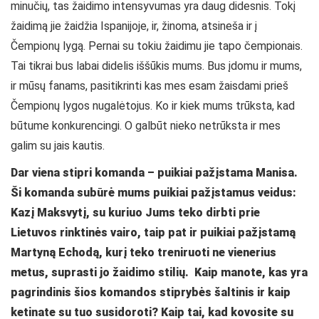
minučių, tas žaidimo intensyvumas yra daug didesnis. Tokį
žaidimą jie žaidžia Ispanijoje, ir, žinoma, atsineša ir į
Čempionų lygą. Pernai su tokiu žaidimu jie tapo čempionais.
Tai tikrai bus labai didelis iššūkis mums. Bus įdomu ir mums,
ir mūsų fanams, pasitikrinti kas mes esam žaisdami prieš
Čempionų lygos nugalėtojus. Ko ir kiek mums trūksta, kad
būtume konkurencingi. O galbūt nieko netrūksta ir mes
galim su jais kautis.
Dar viena stipri komanda – puikiai pažįstama Manisa.
Ši komanda subūrė mums puikiai pažįstamus veidus:
Kazį Maksvytį, su kuriuo Jums teko dirbti prie
Lietuvos rinktinės vairo, taip pat ir puikiai pažįstamą
Martyną Echodą, kurį teko treniruoti ne vienerius
metus, suprasti jo žaidimo stilių. Kaip manote, kas yra
pagrindinis šios komandos stiprybės šaltinis ir kaip
ketinate su tuo susidoroti? Kaip tai, kad kovosite su