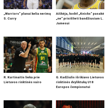
„Warriors“ planai kelia nerimą
Aiškėja, kodėl „Knicks“ pasakė
S. Curry
„ne“ prisišlieti bandžiusiam L.
Jamesui
R. Kurtinaitis lieka prie
G. Kadžiulis išrikiavo Lietuvos
Lietuvos rinktinės vairo
rinktinės dvyliktuką U18
Europos čempionatui