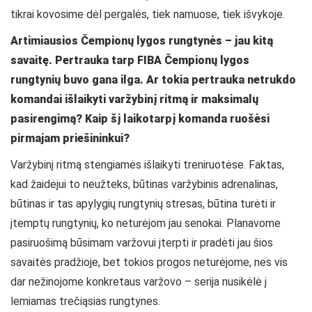
tikrai kovosime dėl pergalės, tiek namuose, tiek išvykoje.
Artimiausios Čempionų lygos rungtynės – jau kitą
savaitę. Pertrauka tarp FIBA Čempionų lygos
rungtynių buvo gana ilga. Ar tokia pertrauka netrukdo
komandai išlaikyti varžybinį ritmą ir maksimalų
pasirengimą? Kaip šį laikotarpį komanda ruošėsi
pirmajam priešininkui?
Varžybinį ritmą stengiamės išlaikyti treniruotėse. Faktas,
kad žaidėjui to neužteks, būtinas varžybinis adrenalinas,
būtinas ir tas apylygių rungtynių stresas, būtina turėti ir
įtemptų rungtynių, ko neturėjom jau senokai. Planavome
pasiruošimą būsimam varžovui įterpti ir pradėti jau šios
savaitės pradžioje, bet tokios progos neturėjome, nes vis
dar nežinojome konkretaus varžovo – serija nusikėlė į
lemiamas trečiąsias rungtynes.