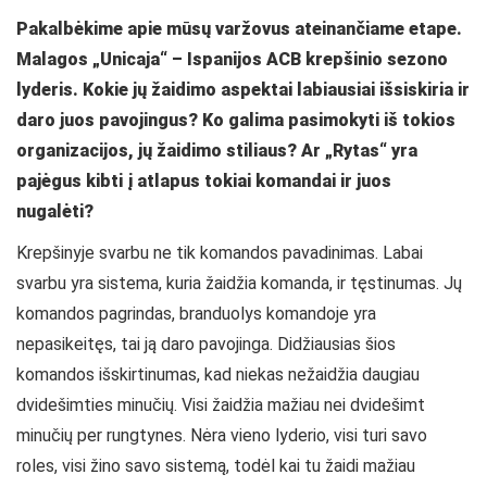
Pakalbėkime apie mūsų varžovus ateinančiame etape.
Malagos „Unicaja“ – Ispanijos ACB krepšinio sezono
lyderis. Kokie jų žaidimo aspektai labiausiai išsiskiria ir
daro juos pavojingus? Ko galima pasimokyti iš tokios
organizacijos, jų žaidimo stiliaus? Ar „Rytas“ yra
pajėgus kibti į atlapus tokiai komandai ir juos
nugalėti?
Krepšinyje svarbu ne tik komandos pavadinimas. Labai
svarbu yra sistema, kuria žaidžia komanda, ir tęstinumas. Jų
komandos pagrindas, branduolys komandoje yra
nepasikeitęs, tai ją daro pavojinga. Didžiausias šios
komandos išskirtinumas, kad niekas nežaidžia daugiau
dvidešimties minučių. Visi žaidžia mažiau nei dvidešimt
minučių per rungtynes. Nėra vieno lyderio, visi turi savo
roles, visi žino savo sistemą, todėl kai tu žaidi mažiau