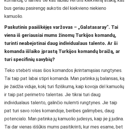
komandą, o laimės tie kas labiau vertins kiekvieną ataką, kas
bus geriau pasirengę aukotis dėl kiekvieno niekieno
kamuolio.
Paskutinis paaiškėjęs varžovas – „Galatasaray“. Tai
viena iš geriausiai mums žinomų Turkijos komandų,
turinti neabejotinai daug individualaus talento. Ar ši
komanda išlaiko įprastą Turkijos komandų braižą, ar
turi specifinių savybių?
Teko stebėti visas šios komandos įkrintamąsias rungtynes.
Tai taip pat labai stipri komanda. Man patinka jų balansas, ką
jie žaidžia viduje, kokį turi fiziškumą, kaip kovoja dėl kamuolių
ir taip pat perimetro talentas. Jie tikrai turi daug
individualaus talento, galinčio nulemti rungtynes. Jie taip
pat turi savo roles komandoje, beribes galimybes, daug
potencialo. Man patinka jų kamuolio judesys, kaip jie jį judina.
Tai dar vienas iššūkis mums pasitikrinti, kur mes esame, bet