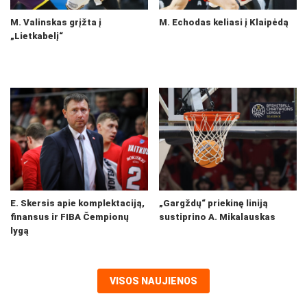
M. Valinskas grįžta į
M. Echodas keliasi į Klaipėdą
„Lietkabelį“
E. Skersis apie komplektaciją,
„Gargždų“ priekinę liniją
finansus ir FIBA Čempionų
sustiprino A. Mikalauskas
lygą
VISOS NAUJIENOS