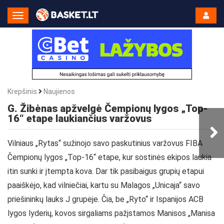
Toggle
Navigation
Krepšinis
Naujienos
G. Žibėnas apžvelgė Čempionų lygos „Top-
16“ etape laukiančius varžovus
Vilniaus „Rytas“ sužinojo savo paskutinius varžovus FIBA
Čempionų lygos „Top-16“ etape, kur sostinės ekipos laukia
itin sunki ir įtempta kova. Dar tik pasibaigus grupių etapui
paaiškėjo, kad vilniečiai, kartu su Malagos „Unicaja“ savo
priešininkų lauks J grupėje. Čia, be „Ryto“ ir Ispanijos ACB
lygos lyderių, kovos sirgaliams pažįstamos Manisos „Manisa