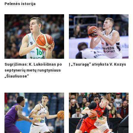
Pelenės istorija
Sugrįžimas: K. Lukošiūnas po
Į „Tauragę“ atvyksta V. Kozys
septynerių metų rungtyniaus
„Šiauliuose“