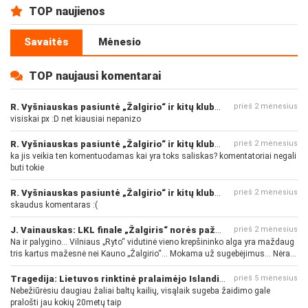
TOP naujienos
Savaitės
Mėnesio
TOP naujausi komentarai
R. Vyšniauskas pasiuntė „Žalgirio“ ir kitų klubų fanus
prieš 2 mėnesius
visiskai px :D net kiausiai nepanizo
R. Vyšniauskas pasiuntė „Žalgirio“ ir kitų klubų fanus
prieš 2 mėnesius
ka jis veikia ten komentuodamas kai yra toks saliskas? komentatoriai negali
buti tokie
R. Vyšniauskas pasiuntė „Žalgirio“ ir kitų klubų fanus
prieš 2 mėnesius
skaudus komentaras :(
J. Vainauskas: LKL finale „Žalgiris“ norės pažeminti „Rytą“
prieš 2 mėnesius
Na ir palygino... Vilniaus „Ryto“ vidutinė vieno krepšininko alga yra maždaug
tris kartus mažesnė nei Kauno „Žalgirio“... Mokama už sugebėjimus... Nėra
pinigų - nėra gerų žaidėjų...
Tragedija: Lietuvos rinktinė pralaimėjo Islandijai
prieš 5 mėnesius
Nebežiūrėsiu daugiau žaliai baltų kailių, visąlaik sugeba žaidimo gale
pralošti jau kokių 20metų taip