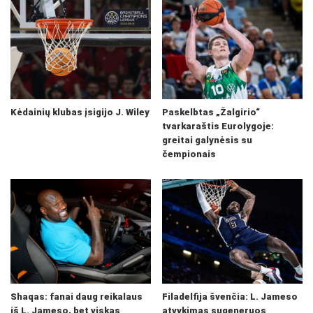
Kėdainių klubas įsigijo J. Wiley
Paskelbtas „Žalgirio“
tvarkaraštis Eurolygoje:
greitai galynėsis su
čempionais
Shaqas: fanai daug reikalaus
Filadelfija švenčia: L. Jameso
iš L. Jameso, bet viskas
atvykimas sugeneruos