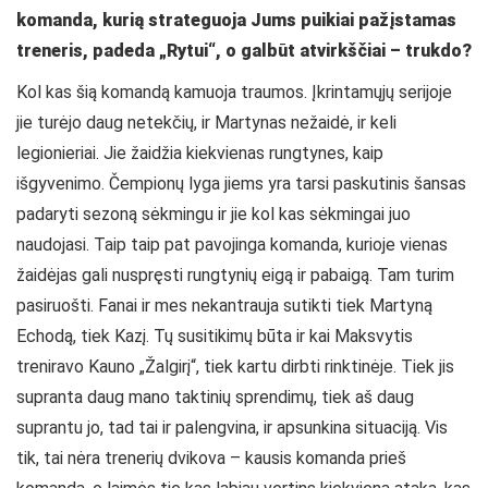
komanda, kurią strateguoja Jums puikiai pažįstamas
treneris, padeda „Rytui“, o galbūt atvirkščiai – trukdo?
Kol kas šią komandą kamuoja traumos. Įkrintamųjų serijoje
jie turėjo daug netekčių, ir Martynas nežaidė, ir keli
legionieriai. Jie žaidžia kiekvienas rungtynes, kaip
išgyvenimo. Čempionų lyga jiems yra tarsi paskutinis šansas
padaryti sezoną sėkmingu ir jie kol kas sėkmingai juo
naudojasi. Taip taip pat pavojinga komanda, kurioje vienas
žaidėjas gali nuspręsti rungtynių eigą ir pabaigą. Tam turim
pasiruošti. Fanai ir mes nekantrauja sutikti tiek Martyną
Echodą, tiek Kazį. Tų susitikimų būta ir kai Maksvytis
treniravo Kauno „Žalgirį“, tiek kartu dirbti rinktinėje. Tiek jis
supranta daug mano taktinių sprendimų, tiek aš daug
suprantu jo, tad tai ir palengvina, ir apsunkina situaciją. Vis
tik, tai nėra trenerių dvikova – kausis komanda prieš