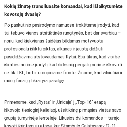
Kokią žinutę transliuosite komandai, kad išlaikytumėte
kovotojų dvasią?
Po paskutinio pasirodymo namuose trokštame įrodyti, kad
tai tebuvo vienos atsitiktinės rungtynės, bet dar svarbiau –
noriu, kad kiekvienas žaidėjas būdamas motyvuotu
profesionalu išliktų piktas, alkanas ir jaustų didžiulį
pasididžiavimą atstovaudamas Rytui. Esu tikras, kad visi be
išimties norime įrodyti, kad didesnių pergalių norime iškovoti
ne tik LKL, bet ir europiniame fronte. Žinome, kad vilniečiai ir
mūsų fanai jų tikrai yra pasiilgę.
Primename, kad „Rytas“ ir „Unicaja“ į „Top-16“ etapą
iškovojo tiesioginį kelialapį, užsitikrinę pirmąsias vietas savo
grupių turnyrinėje lentelėje. Likusios dvi komandos – turėjo
kovoti įkrintamųjų etape, kur Stambulo Galatasaray (2-1)