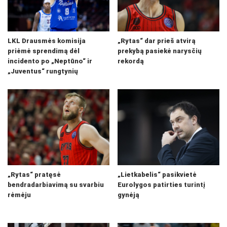
LKL Drausmės komisija
„Rytas“ dar prieš atvirą
priėmė sprendimą dėl
prekybą pasiekė narysčių
incidento po „Neptūno“ ir
rekordą
„Juventus“ rungtynių
„Rytas“ pratęsė
„Lietkabelis“ pasikvietė
bendradarbiavimą su svarbiu
Eurolygos patirties turintį
rėmėju
gynėją