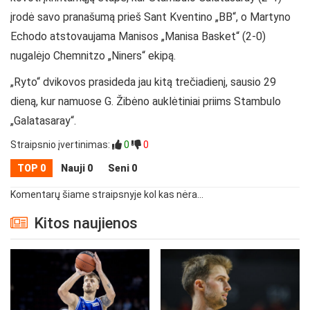
įrodė savo pranašumą prieš Sant Kventino „BB“, o Martyno
Echodo atstovaujama Manisos „Manisa Basket“ (2-0)
nugalėjo Chemnitzo „Niners“ ekipą.
„Ryto“ dvikovos prasideda jau kitą trečiadienį, sausio 29
dieną, kur namuose G. Žibėno auklėtiniai priims Stambulo
„Galatasaray“.
Straipsnio įvertinimas:
0
0
TOP 0
Nauji 0
Seni 0
Komentarų šiame straipsnyje kol kas nėra...
Kitos naujienos