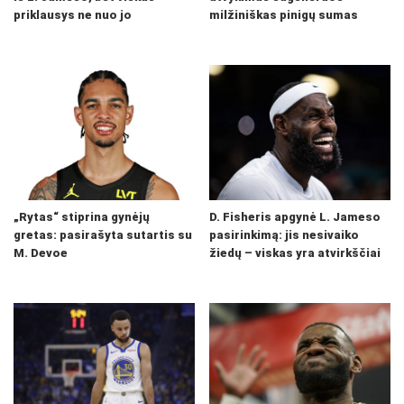
priklausys ne nuo jo
milžiniškas pinigų sumas
„Rytas“ stiprina gynėjų
D. Fisheris apgynė L. Jameso
gretas: pasirašyta sutartis su
pasirinkimą: jis nesivaiko
M. Devoe
žiedų – viskas yra atvirkščiai