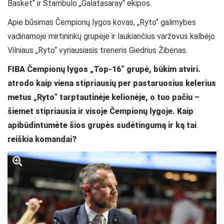
Basket“ ir Stambulo „Galatasaray“ ekipos.
Apie būsimas Čempionų lygos kovas, „Ryto“ galimybes
vadinamoje mirtininkų grupėje ir laukiančius varžovus kalbėjo
Vilniaus „Ryto“ vyriausiasis treneris Giedrius Žibėnas.
FIBA Čempionų lygos „Top-16“ grupė, būkim atviri.
atrodo kaip viena stipriausių per pastaruosius kelerius
metus „Ryto“ tarptautinėje kelionėje, o tuo pačiu –
šiemet stipriausia ir visoje Čempionų lygoje. Kaip
apibūdintumėte šios grupės sudėtingumą ir ką tai
reiškia komandai?