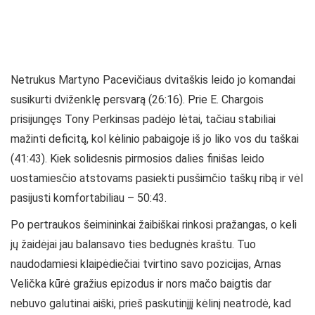
Netrukus Martyno Pacevičiaus dvitaškis leido jo komandai
susikurti dviženklę persvarą (26:16). Prie E. Chargois
prisijungęs Tony Perkinsas padėjo lėtai, tačiau stabiliai
mažinti deficitą, kol kėlinio pabaigoje iš jo liko vos du taškai
(41:43). Kiek solidesnis pirmosios dalies finišas leido
uostamiesčio atstovams pasiekti pusšimčio taškų ribą ir vėl
pasijusti komfortabiliau – 50:43.
Po pertraukos šeimininkai žaibiškai rinkosi pražangas, o keli
jų žaidėjai jau balansavo ties bedugnės kraštu. Tuo
naudodamiesi klaipėdiečiai tvirtino savo pozicijas, Arnas
Velička kūrė gražius epizodus ir nors mačo baigtis dar
nebuvo galutinai aiški, prieš paskutinįjį kėlinį neatrodė, kad