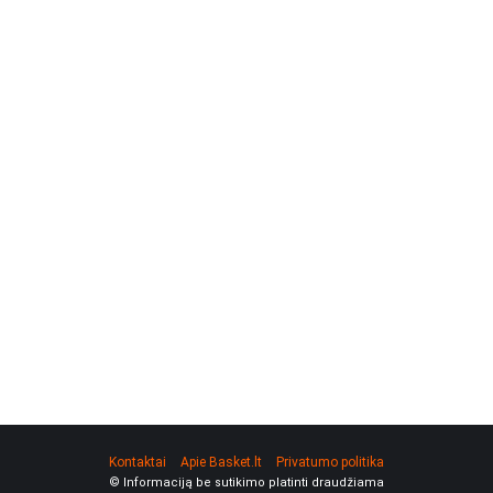
Kontaktai
Apie Basket.lt
Privatumo politika
© Informaciją be sutikimo platinti draudžiama