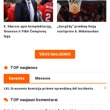
E. Skersis apie komplektaciją,
„Gargždų“ priekinę liniją
finansus ir FIBA Čempionų
sustiprino A. Mikalauskas
lygą
VISOS NAUJIENOS
TOP naujienos
Savaitės
Mėnesio
0
LKL Drausmės komisija priėmė sprendimą dėl incidento po „Neptūno“ ir „Juventus“ rungtynių
TOP naujausi komentarai