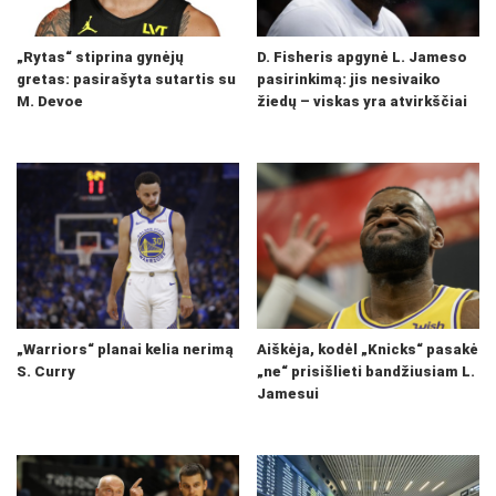
„Rytas“ stiprina gynėjų
D. Fisheris apgynė L. Jameso
gretas: pasirašyta sutartis su
pasirinkimą: jis nesivaiko
M. Devoe
žiedų – viskas yra atvirkščiai
„Warriors“ planai kelia nerimą
Aiškėja, kodėl „Knicks“ pasakė
S. Curry
„ne“ prisišlieti bandžiusiam L.
Jamesui