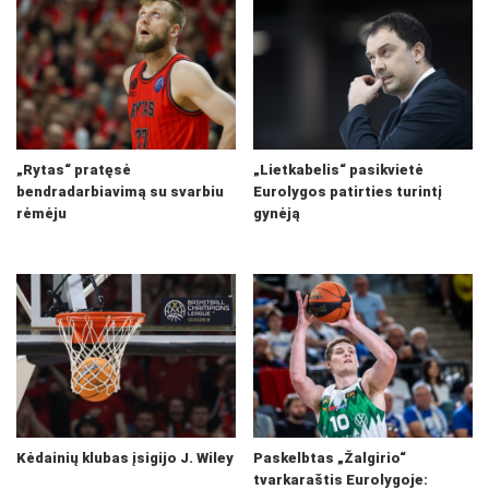
„Rytas“ pratęsė
„Lietkabelis“ pasikvietė
bendradarbiavimą su svarbiu
Eurolygos patirties turintį
rėmėju
gynėją
Kėdainių klubas įsigijo J. Wiley
Paskelbtas „Žalgirio“
tvarkaraštis Eurolygoje: