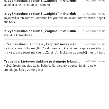
R. Vyšniauskas pasiuntė „Žalgirio“ ir kitų klubų fanus
prieš 2 mėnesius
visiskai px :D net kiausiai nepanizo
R. Vyšniauskas pasiuntė „Žalgirio“ ir kitų klubų fanus
prieš 2 mėnesius
ka jis veikia ten komentuodamas kai yra toks saliskas? komentatoriai negali
buti tokie
R. Vyšniauskas pasiuntė „Žalgirio“ ir kitų klubų fanus
prieš 2 mėnesius
skaudus komentaras :(
J. Vainauskas: LKL finale „Žalgiris“ norės pažeminti „Rytą“
prieš 2 mėnesius
Na ir palygino... Vilniaus „Ryto“ vidutinė vieno krepšininko alga yra maždaug
tris kartus mažesnė nei Kauno „Žalgirio“... Mokama už sugebėjimus... Nėra
pinigų - nėra gerų žaidėjų...
Tragedija: Lietuvos rinktinė pralaimėjo Islandijai
prieš 5 mėnesius
Nebežiūrėsiu daugiau žaliai baltų kailių, visąlaik sugeba žaidimo gale
pralošti jau kokių 20metų taip