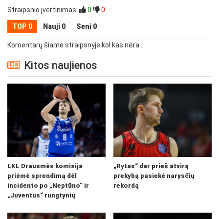
Straipsnio įvertinimas:
0
0
TOP 0
Nauji 0
Seni 0
Komentarų šiame straipsnyje kol kas nėra...
Kitos naujienos
LKL Drausmės komisija
„Rytas“ dar prieš atvirą
priėmė sprendimą dėl
prekybą pasiekė narysčių
incidento po „Neptūno“ ir
rekordą
„Juventus“ rungtynių