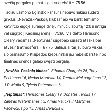
svečių pergalės pamatai gali sudrebėti – 75:56.
Tačiau Laimono Eglinsko kariauna nebuvo linkusi sudėti
ginklus. „Nevėžis-Paskolų klubas“ ėjo va bank: lemiamo
ketvirčio eigoje surengė dviejų minučių spurtą 12:0 ir intriga
vėl sugrįžo į Kėdainių areną – 75:80. Vis dėlto Harrisono
Cleary vedamas „Neptūnas“ sugebėjo surasti atsaką bei
atvėsinti atmosferą – 87:75. Galiausiai tai jau buvo viskas –
šio pranašumo Klaipėdos krepšininkai jau nebeišbarstė ir po
finalinės sirenos galėjo švęsti pergalę.
„Nevėžis-Paskolų klubas“
: Ethanas Chargois 25, Tony
Perkinsas 16, Nedas Montvila 14, Trentas McLaughlinas 12,
J.D. Muila 9, Tyleris Petersonas 6.
„Neptūnas“
: Harrisonas Cleary 19, Donatas Tarolis 17,
Zane'as Watermanas 15, Arnas Velička ir Martynas
Pacevičius po 13, Arnas Beručka 8.