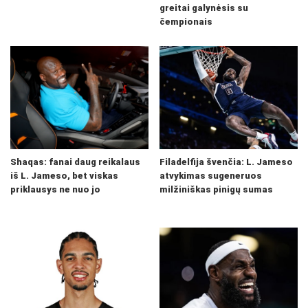
greitai galynėsis su
čempionais
Shaqas: fanai daug reikalaus
Filadelfija švenčia: L. Jameso
iš L. Jameso, bet viskas
atvykimas sugeneruos
priklausys ne nuo jo
milžiniškas pinigų sumas