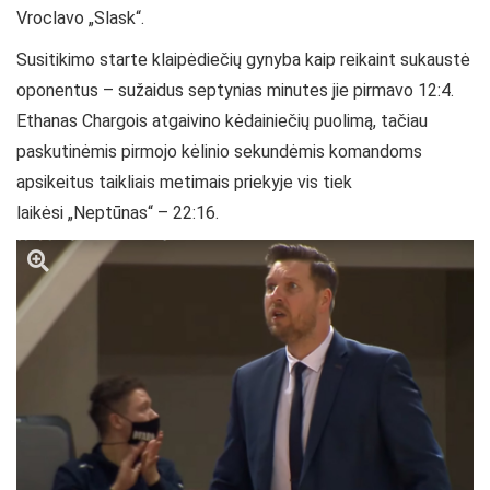
Vroclavo „Slask“.
Susitikimo starte klaipėdiečių gynyba kaip reikaint sukaustė
oponentus – sužaidus septynias minutes jie pirmavo 12:4.
Ethanas Chargois atgaivino kėdainiečių puolimą, tačiau
paskutinėmis pirmojo kėlinio sekundėmis komandoms
apsikeitus taikliais metimais priekyje vis tiek
laikėsi „Neptūnas“ – 22:16.