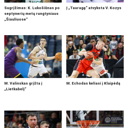
Sugrįžimas: K. Lukošiūnas po
Į „Tauragę“ atvyksta V. Kozys
septynerių metų rungtyniaus
„Šiauliuose“
M. Valinskas grįžta į
M. Echodas keliasi į Klaipėdą
„Lietkabelį“