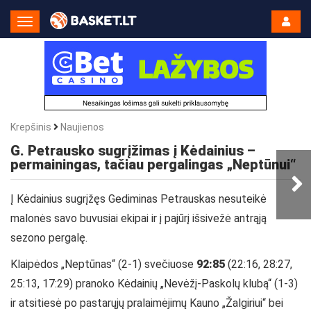
Toggle
Navigation
Krepšinis
Naujienos
G. Petrausko sugrįžimas į Kėdainius –
permainingas, tačiau pergalingas „Neptūnui“
Į Kėdainius sugrįžęs Gediminas Petrauskas nesuteikė
malonės savo buvusiai ekipai ir į pajūrį išsivežė antrąją
sezono pergalę.
Klaipėdos „Neptūnas“ (2-1) svečiuose
92:85
(22:16, 28:27,
25:13, 17:29) pranoko Kėdainių „Nevėžį-Paskolų klubą“ (1-3)
ir atsitiesė po pastarųjų pralaimėjimų Kauno „Žalgiriui“ bei