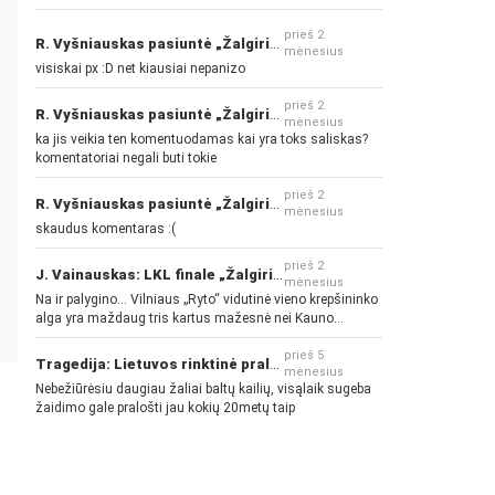
prieš 2
R. Vyšniauskas pasiuntė „Žalgirio“ ir kitų klubų fanus
mėnesius
visiskai px :D net kiausiai nepanizo
prieš 2
R. Vyšniauskas pasiuntė „Žalgirio“ ir kitų klubų fanus
mėnesius
ka jis veikia ten komentuodamas kai yra toks saliskas?
komentatoriai negali buti tokie
prieš 2
R. Vyšniauskas pasiuntė „Žalgirio“ ir kitų klubų fanus
mėnesius
skaudus komentaras :(
prieš 2
J. Vainauskas: LKL finale „Žalgiris“ norės pažeminti „Rytą“
mėnesius
Na ir palygino... Vilniaus „Ryto“ vidutinė vieno krepšininko
alga yra maždaug tris kartus mažesnė nei Kauno
„Žalgirio“... Mokama už sugebėjimus... Nėra pinigų - nėra
gerų žaidėjų...
prieš 5
Tragedija: Lietuvos rinktinė pralaimėjo Islandijai
mėnesius
Nebežiūrėsiu daugiau žaliai baltų kailių, visąlaik sugeba
žaidimo gale pralošti jau kokių 20metų taip