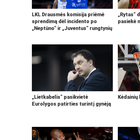
LKL Drausmės komisija priėmė
„Rytas“ d
sprendimą dėl incidento po
pasiekė 
„Neptūno“ ir „Juventus“ rungtynių
„Lietkabelis“ pasikvietė
Kėdainių 
Eurolygos patirties turintį gynėją