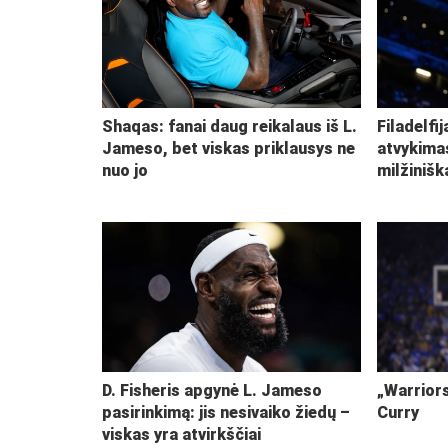
Shaqas: fanai daug reikalaus iš L.
Filadelfi
Jameso, bet viskas priklausys ne
atvykima
nuo jo
milžiniš
D. Fisheris apgynė L. Jameso
„Warriors
pasirinkimą: jis nesivaiko žiedų –
Curry
viskas yra atvirkščiai