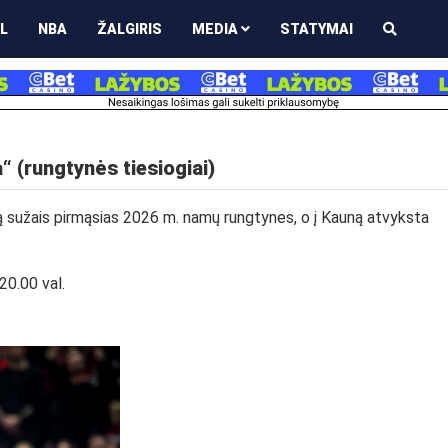
L
NBA
ŽALGIRIS
MEDIA
STATYMAI
“ (rungtynės tiesiogiai)
arą sužais pirmąsias 2026 m. namų rungtynes, o į Kauną atvyksta
20.00 val.