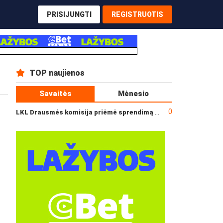
PRISIJUNGTI
REGISTRUOTIS
TOP naujienos
Savaitės
Mėnesio
0
LKL Drausmės komisija priėmė sprendimą dėl incidento po „Neptūno“ ir „Juventus“ rungtynių