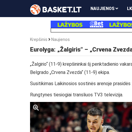
NAUJIENOS
LK
Krepšinis
Naujienos
Eurolyga: „Žalgiris“ – „Crvena Zvezda
„Žalgirio“ (11-9) krepšininkai šį penktadienio vak
Belgrado „Crvena Zvezda“ (11-9) ekipa.
Susitikimas Laikinosios sostinės arenoje prasidės 
Rungtynes tiesiogiai transliuos TV3 televizija.