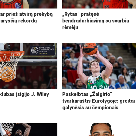
ar prieš atvirą prekybą
„Rytas“ pratęsė
narysčių rekordą
bendradarbiavimą su svarbiu
rėmėju
klubas įsigijo J. Wiley
Paskelbtas „Žalgirio“
tvarkaraštis Eurolygoje: greitai
galynėsis su čempionais