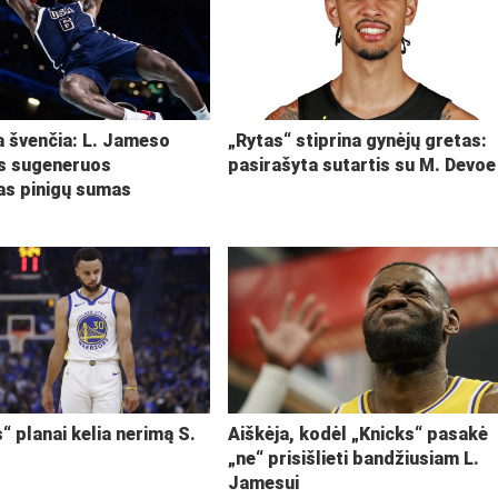
ja švenčia: L. Jameso
„Rytas“ stiprina gynėjų gretas:
s sugeneruos
pasirašyta sutartis su M. Devoe
kas pinigų sumas
“ planai kelia nerimą S.
Aiškėja, kodėl „Knicks“ pasakė
„ne“ prisišlieti bandžiusiam L.
Jamesui