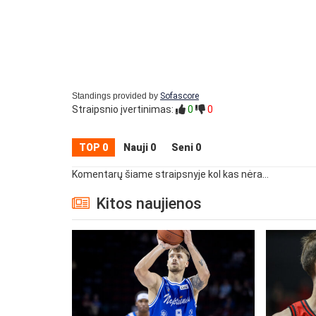
Standings provided by
Sofascore
Straipsnio įvertinimas:
0
0
TOP 0
Nauji 0
Seni 0
Komentarų šiame straipsnyje kol kas nėra...
Kitos naujienos