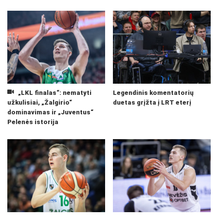
„LKL finalas“: nematyti
Legendinis komentatorių
užkulisiai, „Žalgirio“
duetas grįžta į LRT eterį
dominavimas ir „Juventus“
Pelenės istorija