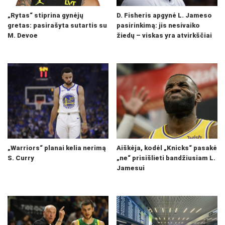
„Rytas“ stiprina gynėjų
D. Fisheris apgynė L. Jameso
gretas: pasirašyta sutartis su
pasirinkimą: jis nesivaiko
M. Devoe
žiedų – viskas yra atvirkščiai
„Warriors“ planai kelia nerimą
Aiškėja, kodėl „Knicks“ pasakė
S. Curry
„ne“ prisišlieti bandžiusiam L.
Jamesui