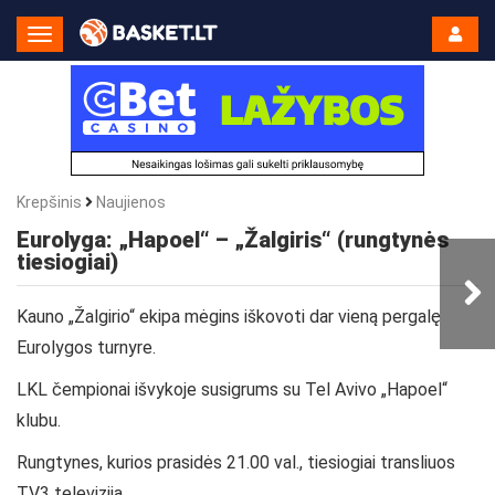
Toggle
Navigation
Krepšinis
Naujienos
Eurolyga: „Hapoel“ – „Žalgiris“ (rungtynės
tiesiogiai)
Kauno „Žalgirio“ ekipa mėgins iškovoti dar vieną pergalę
Eurolygos turnyre.
LKL čempionai išvykoje susigrums su Tel Avivo „Hapoel“
klubu.
Rungtynes, kurios prasidės 21.00 val., tiesiogiai transliuos
TV3 televizija.