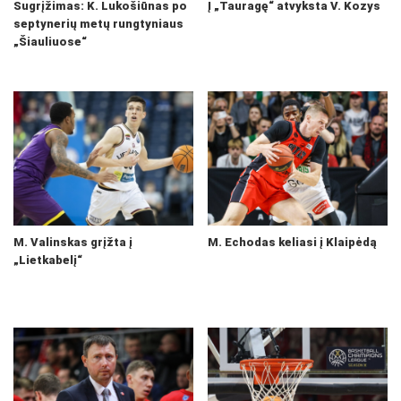
Sugrįžimas: K. Lukošiūnas po
Į „Tauragę“ atvyksta V. Kozys
septynerių metų rungtyniaus
„Šiauliuose“
M. Valinskas grįžta į
M. Echodas keliasi į Klaipėdą
„Lietkabelį“