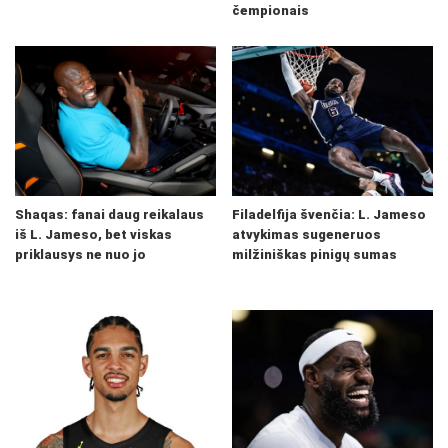
čempionais
Shaqas: fanai daug reikalaus
Filadelfija švenčia: L. Jameso
iš L. Jameso, bet viskas
atvykimas sugeneruos
priklausys ne nuo jo
milžiniškas pinigų sumas