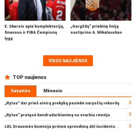
E. Skersis apie komplektaciją,
„Gargždų“ priekinę liniją
finansus ir FIBA Čempionų
sustiprino A. Mikalauskas
lygą
VISOS NAUJIENOS
TOP naujienos
Savaitės
Mėnesio
0
„Rytas“ dar prieš atvirą prekybą pasiekė narysčių rekordą
0
„Rytas“ pratęsė bendradarbiavimą su svarbiu rėmėju
0
LKL Drausmės komisija priėmė sprendimą dėl incidento po „Neptūno“ ir „Juventus“ rungtynių