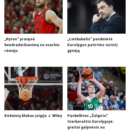
„Rytas“ pratęsė
„Lietkabelis“ pasikvietė
bendradarbiavimą su svarbiu
Eurolygos patirties turintį
rėmėju
gynėją
Kėdainių klubas įsigijo J. Wiley
Paskelbtas „Žalgirio“
tvarkaraštis Eurolygoje:
greitai galynėsis su