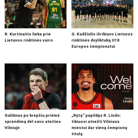
R. Kurtinaitis lieka prie
G. Kadžiulis išrikiavo Lietuvos
Lietuvos rinktinės vairo
rinktinės dvyliktuką U18
Europos čempionatui
Galiūnas po krepšiu priėmė
„Rytą“ papildęs R. Lindo:
sprendimą dėl savo ateities
tikiuosi atvežti Vilniaus
Vilniuje
miestui dar vieną čempionų
titulą