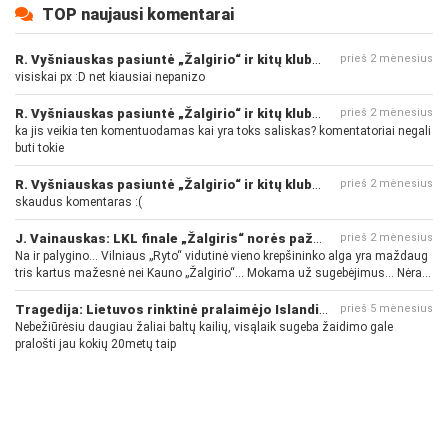
TOP naujausi komentarai
R. Vyšniauskas pasiuntė „Žalgirio“ ir kitų klubų fanus
prieš 2 mėnesius
visiskai px :D net kiausiai nepanizo
R. Vyšniauskas pasiuntė „Žalgirio“ ir kitų klubų fanus
prieš 2 mėnesius
ka jis veikia ten komentuodamas kai yra toks saliskas? komentatoriai negali
buti tokie
R. Vyšniauskas pasiuntė „Žalgirio“ ir kitų klubų fanus
prieš 2 mėnesius
skaudus komentaras :(
J. Vainauskas: LKL finale „Žalgiris“ norės pažeminti „Rytą“
prieš 2 mėnesius
Na ir palygino... Vilniaus „Ryto“ vidutinė vieno krepšininko alga yra maždaug
tris kartus mažesnė nei Kauno „Žalgirio“... Mokama už sugebėjimus... Nėra
pinigų - nėra gerų žaidėjų...
Tragedija: Lietuvos rinktinė pralaimėjo Islandijai
prieš 5 mėnesius
Nebežiūrėsiu daugiau žaliai baltų kailių, visąlaik sugeba žaidimo gale
pralošti jau kokių 20metų taip