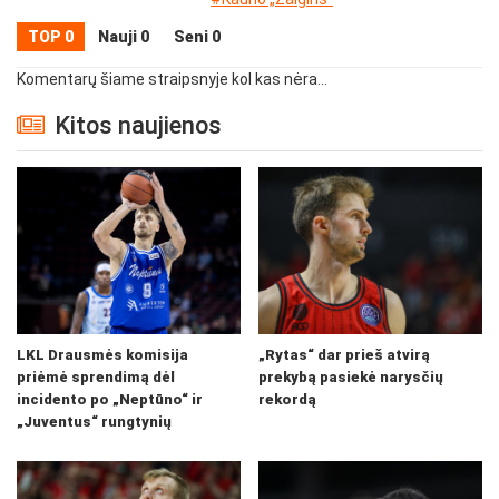
TOP 0
Nauji 0
Seni 0
Komentarų šiame straipsnyje kol kas nėra...
Kitos naujienos
LKL Drausmės komisija
„Rytas“ dar prieš atvirą
priėmė sprendimą dėl
prekybą pasiekė narysčių
incidento po „Neptūno“ ir
rekordą
„Juventus“ rungtynių