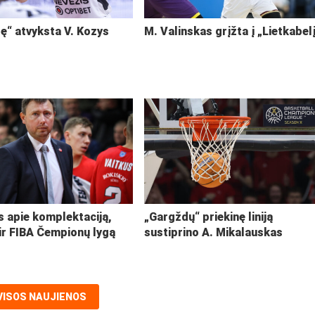
ę“ atvyksta V. Kozys
M. Valinskas grįžta į „Lietkabel
s apie komplektaciją,
„Gargždų“ priekinę liniją
ir FIBA Čempionų lygą
sustiprino A. Mikalauskas
VISOS NAUJIENOS