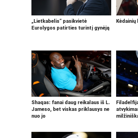
„Lietkabelis“ pasikvietė
Kėdainių 
Eurolygos patirties turintį gynėją
Shaqas: fanai daug reikalaus iš L.
Filadelfi
Jameso, bet viskas priklausys ne
atvykima
nuo jo
milžiniš