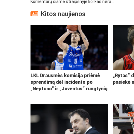
Komentarų šiame straipsnyje kol kas nėra...
Kitos naujienos
LKL Drausmės komisija priėmė
„Rytas“ d
sprendimą dėl incidento po
pasiekė 
„Neptūno“ ir „Juventus“ rungtynių