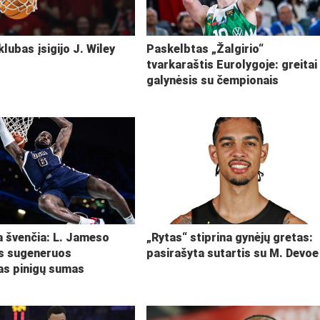
klubas įsigijo J. Wiley
Paskelbtas „Žalgirio“
tvarkaraštis Eurolygoje: greitai
galynėsis su čempionais
ja švenčia: L. Jameso
„Rytas“ stiprina gynėjų gretas:
s sugeneruos
pasirašyta sutartis su M. Devoe
kas pinigų sumas