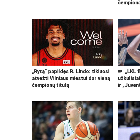
čempiona
„Rytą“ papildęs R. Lindo: tikiuosi
„LKL f
atvežti Vilniaus miestui dar vieną
užkulisia
čempionų titulą
ir „Juven