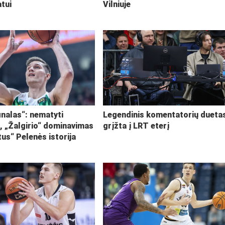
tui
Vilniuje
inalas“: nematyti
Legendinis komentatorių dueta
i, „Žalgirio“ dominavimas
grįžta į LRT eterį
tus“ Pelenės istorija