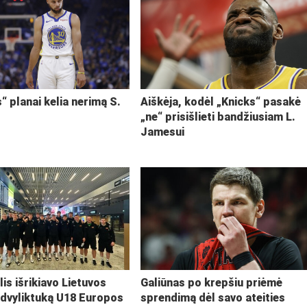
“ planai kelia nerimą S.
Aiškėja, kodėl „Knicks“ pasakė
„ne“ prisišlieti bandžiusiam L.
Jamesui
lis išrikiavo Lietuvos
Galiūnas po krepšiu priėmė
 dvyliktuką U18 Europos
sprendimą dėl savo ateities