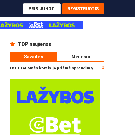
PRISIJUNGTI
REGISTRUOTIS
TOP naujienos
Savaitės
Mėnesio
0
LKL Drausmės komisija priėmė sprendimą dėl incidento po „Neptūno“ ir „Juventus“ rungtynių