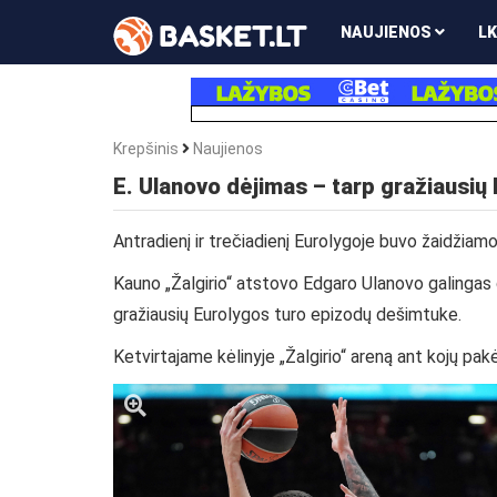
NAUJIENOS
LK
Krepšinis
Naujienos
E. Ulanovo dėjimas – tarp gražiausių
Antradienį ir trečiadienį Eurolygoje buvo žaidžiam
Kauno
„Žalgirio“ atstovo Edgaro Ulanovo galingas
gražiausių Eurolygos turo epizodų dešimtuke.
Ketvirtajame kėlinyje „Žalgirio“ areną ant kojų pa