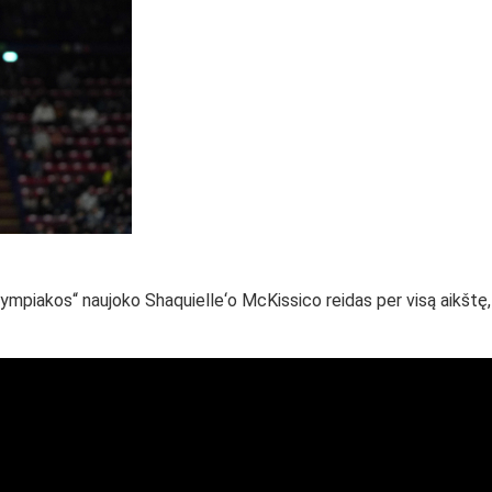
lympiakos“ naujoko Shaquielle‘o McKissico reidas per visą aikštę,