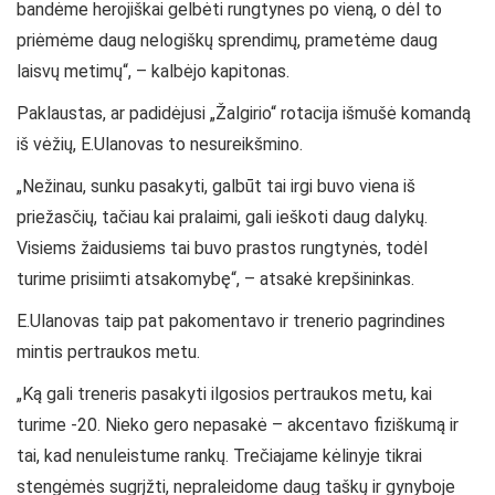
bandėme herojiškai gelbėti rungtynes po vieną, o dėl to
priėmėme daug nelogiškų sprendimų, prametėme daug
laisvų metimų“, – kalbėjo kapitonas.
Paklaustas, ar padidėjusi „Žalgirio“ rotacija išmušė komandą
iš vėžių, E.Ulanovas to nesureikšmino.
„Nežinau, sunku pasakyti, galbūt tai irgi buvo viena iš
priežasčių, tačiau kai pralaimi, gali ieškoti daug dalykų.
Visiems žaidusiems tai buvo prastos rungtynės, todėl
turime prisiimti atsakomybę“, – atsakė krepšininkas.
E.Ulanovas taip pat pakomentavo ir trenerio pagrindines
mintis pertraukos metu.
„Ką gali treneris pasakyti ilgosios pertraukos metu, kai
turime -20. Nieko gero nepasakė – akcentavo fiziškumą ir
tai, kad nenuleistume rankų. Trečiajame kėlinyje tikrai
stengėmės sugrįžti, nepraleidome daug taškų ir gynyboje