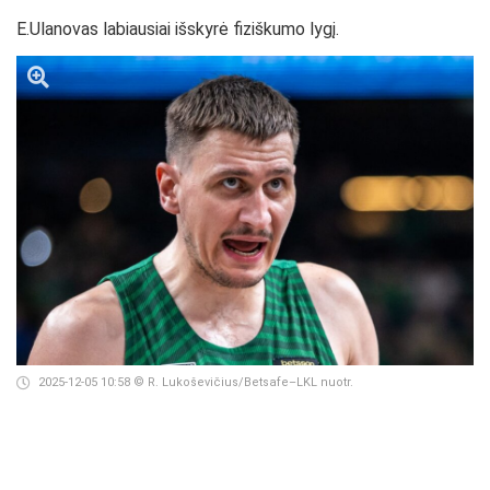
E.Ulanovas labiausiai išskyrė fiziškumo lygį.
2025-12-05 10:58
© R. Lukoševičius/Betsafe–LKL nuotr.