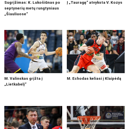
Sugrįžimas: K. Lukošiūnas po
Į „Tauragę“ atvyksta V. Kozys
septynerių metų rungtyniaus
„Šiauliuose“
M. Valinskas grįžta į
M. Echodas keliasi į Klaipėdą
„Lietkabelį“