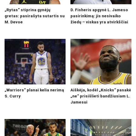
„Rytas“ stiprina gynėjų
D. Fisheris apgynė L. Jameso
gretas: pasirašyta sutartis su
pasirinkimą: jis nesivaiko
M. Devoe
žiedų – viskas yra atvirkščiai
„Warriors“ planai kelia nerimą
Aiškėja, kodėl „Knicks“ pasakė
S. Curry
„ne“ prisišlieti bandžiusiam L.
Jamesui