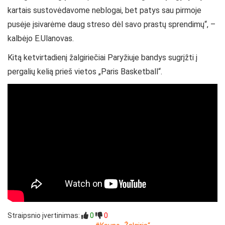
kartais sustovėdavome neblogai, bet patys sau pirmoje
pusėje įsivarėme daug streso dėl savo prastų sprendimų“, –
kalbėjo E.Ulanovas.
Kitą ketvirtadienį žalgiriečiai Paryžiuje bandys sugrįžti į
pergalių kelią prieš vietos „Paris Basketball“.
Straipsnio įvertinimas:
0
0