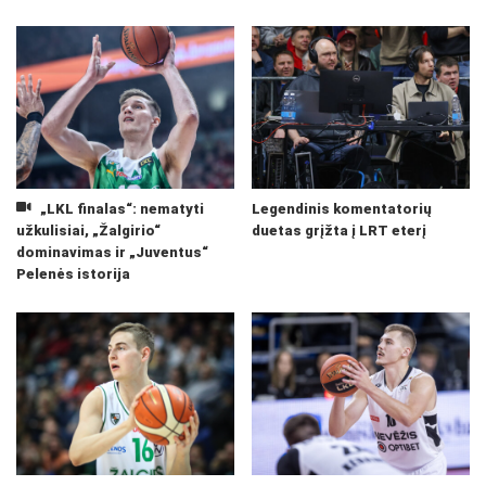
„LKL finalas“: nematyti
Legendinis komentatorių
užkulisiai, „Žalgirio“
duetas grįžta į LRT eterį
dominavimas ir „Juventus“
Pelenės istorija