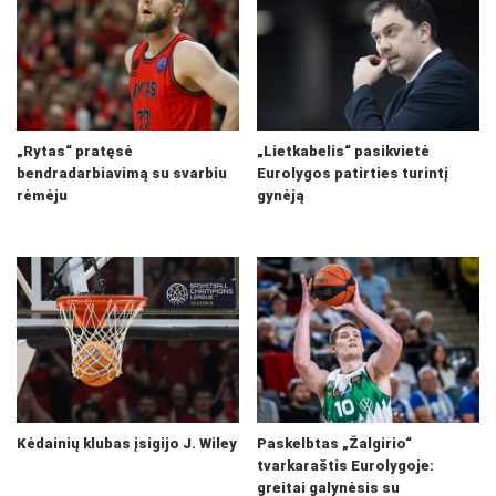
„Rytas“ pratęsė
„Lietkabelis“ pasikvietė
bendradarbiavimą su svarbiu
Eurolygos patirties turintį
rėmėju
gynėją
Kėdainių klubas įsigijo J. Wiley
Paskelbtas „Žalgirio“
tvarkaraštis Eurolygoje:
greitai galynėsis su