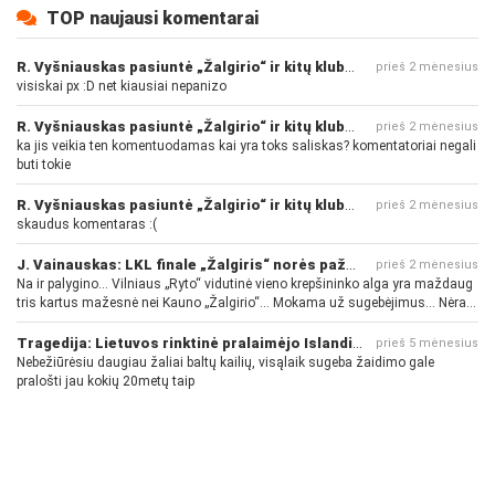
TOP naujausi komentarai
R. Vyšniauskas pasiuntė „Žalgirio“ ir kitų klubų fanus
prieš 2 mėnesius
visiskai px :D net kiausiai nepanizo
R. Vyšniauskas pasiuntė „Žalgirio“ ir kitų klubų fanus
prieš 2 mėnesius
ka jis veikia ten komentuodamas kai yra toks saliskas? komentatoriai negali
buti tokie
R. Vyšniauskas pasiuntė „Žalgirio“ ir kitų klubų fanus
prieš 2 mėnesius
skaudus komentaras :(
J. Vainauskas: LKL finale „Žalgiris“ norės pažeminti „Rytą“
prieš 2 mėnesius
Na ir palygino... Vilniaus „Ryto“ vidutinė vieno krepšininko alga yra maždaug
tris kartus mažesnė nei Kauno „Žalgirio“... Mokama už sugebėjimus... Nėra
pinigų - nėra gerų žaidėjų...
Tragedija: Lietuvos rinktinė pralaimėjo Islandijai
prieš 5 mėnesius
Nebežiūrėsiu daugiau žaliai baltų kailių, visąlaik sugeba žaidimo gale
pralošti jau kokių 20metų taip