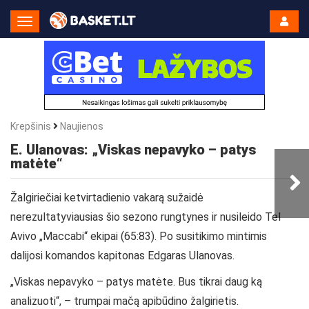
Toggle
Navigation
Krepšinis
Naujienos
E. Ulanovas: „Viskas nepavyko – patys
matėte“
Žalgiriečiai ketvirtadienio vakarą sužaidė
nerezultatyviausias šio sezono rungtynes ir nusileido Tel
Avivo „Maccabi“ ekipai (65:83). Po susitikimo mintimis
dalijosi komandos kapitonas Edgaras Ulanovas.
„Viskas nepavyko – patys matėte. Bus tikrai daug ką
analizuoti“, – trumpai mačą apibūdino žalgirietis.