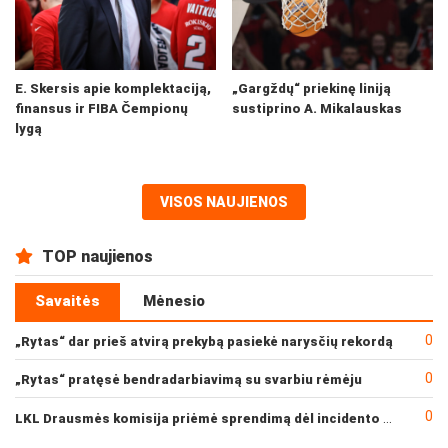
E. Skersis apie komplektaciją,
„Gargždų“ priekinę liniją
finansus ir FIBA Čempionų
sustiprino A. Mikalauskas
lygą
VISOS NAUJIENOS
TOP naujienos
Savaitės
Mėnesio
0
„Rytas“ dar prieš atvirą prekybą pasiekė narysčių rekordą
0
„Rytas“ pratęsė bendradarbiavimą su svarbiu rėmėju
0
LKL Drausmės komisija priėmė sprendimą dėl incidento po „Neptūno“ ir „Juventus“ rungtynių