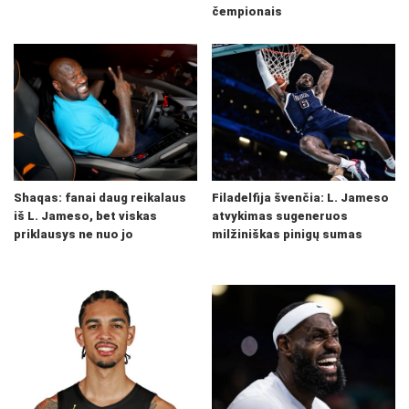
čempionais
Shaqas: fanai daug reikalaus
Filadelfija švenčia: L. Jameso
iš L. Jameso, bet viskas
atvykimas sugeneruos
priklausys ne nuo jo
milžiniškas pinigų sumas