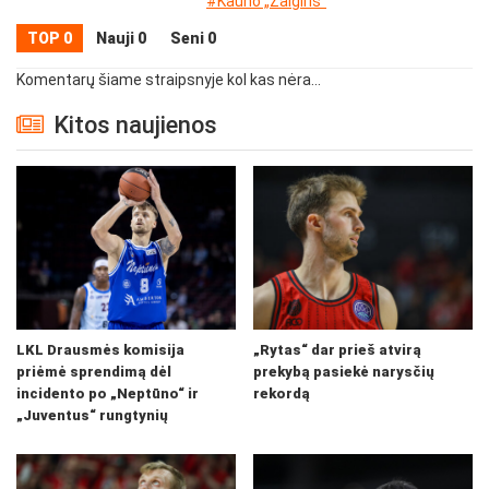
#Kauno „Žalgiris“
TOP 0
Nauji 0
Seni 0
Komentarų šiame straipsnyje kol kas nėra...
Kitos naujienos
LKL Drausmės komisija
„Rytas“ dar prieš atvirą
priėmė sprendimą dėl
prekybą pasiekė narysčių
incidento po „Neptūno“ ir
rekordą
„Juventus“ rungtynių