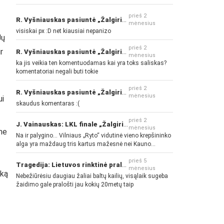
prieš 2
R. Vyšniauskas pasiuntė „Žalgirio“ ir kitų klubų fanus
mėnesius
visiskai px :D net kiausiai nepanizo
Jų
prieš 2
r
R. Vyšniauskas pasiuntė „Žalgirio“ ir kitų klubų fanus
mėnesius
ka jis veikia ten komentuodamas kai yra toks saliskas?
komentatoriai negali buti tokie
prieš 2
R. Vyšniauskas pasiuntė „Žalgirio“ ir kitų klubų fanus
mėnesius
ui
skaudus komentaras :(
prieš 2
J. Vainauskas: LKL finale „Žalgiris“ norės pažeminti „Rytą“
mėnesius
 ne
Na ir palygino... Vilniaus „Ryto“ vidutinė vieno krepšininko
alga yra maždaug tris kartus mažesnė nei Kauno
„Žalgirio“... Mokama už sugebėjimus... Nėra pinigų - nėra
gerų žaidėjų...
prieš 5
Tragedija: Lietuvos rinktinė pralaimėjo Islandijai
mėnesius
šką
Nebežiūrėsiu daugiau žaliai baltų kailių, visąlaik sugeba
žaidimo gale pralošti jau kokių 20metų taip