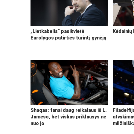
„Lietkabelis“ pasikvietė
Kėdainių 
Eurolygos patirties turintį gynėją
Shaqas: fanai daug reikalaus iš L.
Filadelfi
Jameso, bet viskas priklausys ne
atvykima
nuo jo
milžiniš