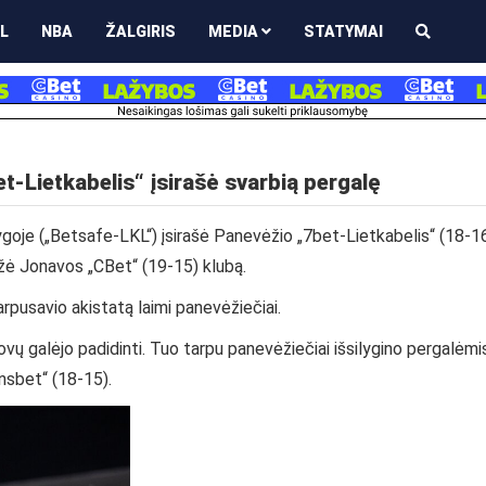
L
NBA
ŽALGIRIS
MEDIA
STATYMAI
t-Lietkabelis“ įsirašė svarbią pergalę
ygoje („Betsafe-LKL“) įsirašė Panevėžio „7bet-Lietkabelis“ (18-16
užė Jonavos „CBet“ (19-15) klubą.
arpusavio akistatą laimi panevėžiečiai.
žovų galėjo padidinti. Tuo tarpu panevėžiečiai išsilygino pergalėmi
nsbet“ (18-15).