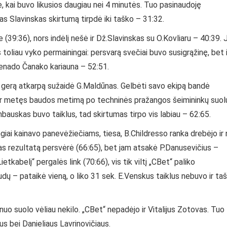
 kai buvo likusios daugiau nei 4 minutės. Tuo pasinaudoję
as Slavinskas skirtumą tirpdė iki taško – 31:32.
39:36), nors indėlį nešė ir Dž.Slavinskas su O.Kovliaru – 40:39. 
oliau vyko permainingai: persvarą svečiai buvo susigrąžinę, bet i
 Nenado Čanako kariauna – 52:51.
i gerą atkarpą sužaidė G.Maldūnas. Gelbėti savo ekipą bandė
ir metęs baudos metimą po techninės pražangos šeimininkų suol
bauskas buvo taiklus, tad skirtumas tirpo vis labiau – 62:65.
ngiai kainavo panevėžiečiams, tiesa, B.Childresso ranka drebėjo ir
as rezultatą persvėrė (66:65), bet jam atsakė P.Danusevičius –
tkabelį“ pergalės link (70:66), vis tik viltį „CBet“ paliko
dų – pataikė vieną, o liko 31 sek. E.Venskus taiklus nebuvo ir ta
uo suolo vėliau nekilo. „CBet“ nepadėjo ir Vitalijus Zotovas. Tuo
us bei Danieliaus Lavrinovičiaus.