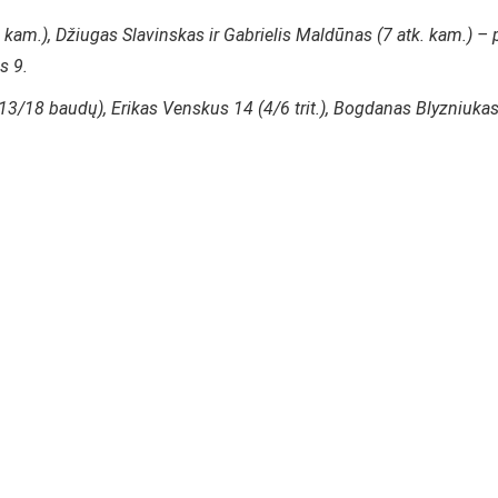
. kam.), Džiugas Slavinskas ir Gabrielis Maldūnas (7 atk. kam.) – 
s 9.
13/18 baudų), Erikas Venskus 14 (4/6 trit.), Bogdanas Blyzniuka