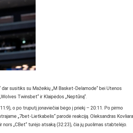
s“ dar susitiks su Mažeikių „M Basket-Delamode“ bei Utenos
s „Wolves Twinsbet“ ir Klaipėdos „Neptūną“.
11:9), o po truputį jonaviečiai bėgo į priekį – 20:11. Po pirmo
antrajame „7bet-Lietkabelis“ parodė reakciją. Oleksandras Kovliar
r nors „CBet“ turėjo atsaką (32:23), čia jų puolimas stabtelėjo.