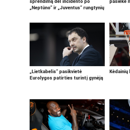
sprendimą dėl incidento po
pasiekė 
„Neptūno“ ir „Juventus“ rungtynių
„Lietkabelis“ pasikvietė
Kėdainių 
Eurolygos patirties turintį gynėją