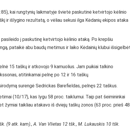
85), kai rungtynių laikmatyje švietė paskutinė ketvirtojo kėlinio
kį ir išlygino rezultatą, o vėliau sekusi ilga Kėdanių ekipos ataka
pasileido į paskutinę ketvirtojo kėlinio ataką. Po krepšiu
gą, pataikė abu baudų metimus ir laiko Kėdainių klubui išsigelbėt
elnė 15 taškų ir atkovojo 9 kamuolius. Jam puikiai talkino
rikssonas, atitinkamai pelnę po 12 ir 16 taškų.
sirodymą surengė Sedrickas Barefieldas, pelnęs 22 taškus.
timai (10/17), kas lygu 58 proc. taiklumui. Taip pat šeimininkai
t žymiai taikliau atakavo iš dviejų taškų zonos (63 proc. prieš 48
tšk. (9 atk. kam)., A. Van Vlietas 12 tšk., M. Lukauskis 10 tšk.