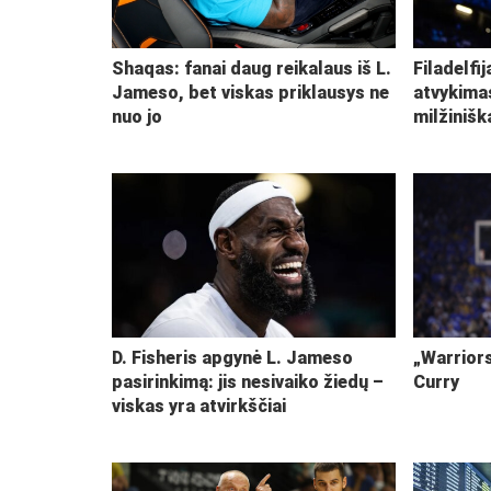
Shaqas: fanai daug reikalaus iš L.
Filadelfi
Jameso, bet viskas priklausys ne
atvykima
nuo jo
milžiniš
D. Fisheris apgynė L. Jameso
„Warriors
pasirinkimą: jis nesivaiko žiedų –
Curry
viskas yra atvirkščiai