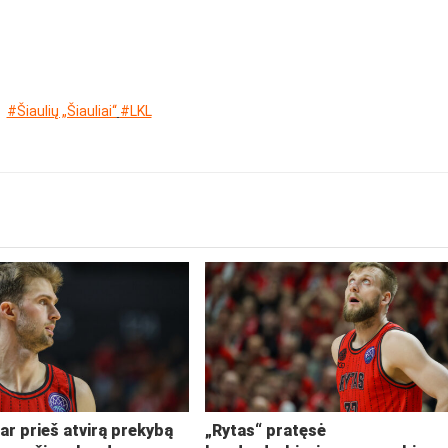
#Šiaulių „Šiauliai“
#LKL
ar prieš atvirą prekybą
„Rytas“ pratęsė