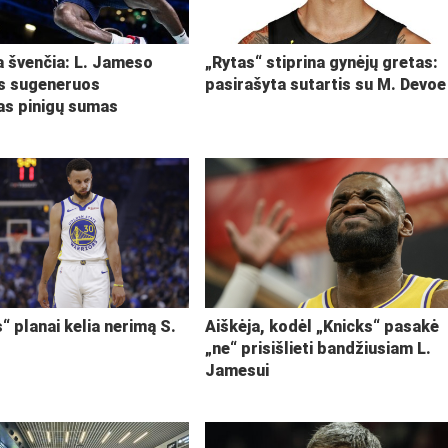
ja švenčia: L. Jameso
„Rytas“ stiprina gynėjų gretas:
s sugeneruos
pasirašyta sutartis su M. Devoe
kas pinigų sumas
“ planai kelia nerimą S.
Aiškėja, kodėl „Knicks“ pasakė
„ne“ prisišlieti bandžiusiam L.
Jamesui