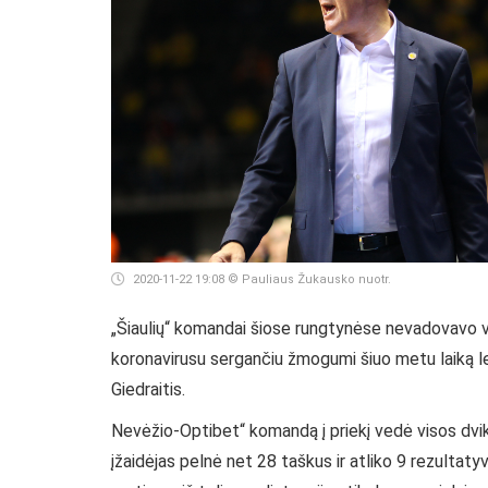
2020-11-22 19:08
© Pauliaus Žukausko nuotr.
„Šiaulių“ komandai šiose rungtynėse nevadovavo vy
koronavirusu sergančiu žmogumi šiuo metu laiką leid
Giedraitis.
Nevėžio-Optibet“ komandą į priekį vedė visos dv
įžaidėjas pelnė net 28 taškus ir atliko 9 rezultaty