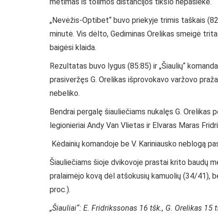
metimas iš tolimos distancijos tikslo nepasiekė.
„Nevėžis-Optibet“ buvo priekyje trimis taškais (82:
minutė. Vis dėlto, Gediminas Orelikas smeigė tritaš
baigėsi klaida.
Rezultatas buvo lygus (85:85) ir „Šiaulių“ komanda 
prasiveržęs G. Orelikas išprovokavo varžovo pražan
nebeliko.
Bendrai pergalę šiauliečiams nukalęs G. Orelikas p
legionieriai Andy Van Vlietas ir Elvaras Maras Frid
Kėdainių komandoje be V. Kariniausko neblogą pa
Šiauliečiams šioje dvikovoje prastai krito baudų me
pralaimėjo kovą dėl atšokusių kamuolių (34/41), be
proc.).
„Šiauliai“: E. Fridrikssonas 16 tšk., G. Orelikas 15 