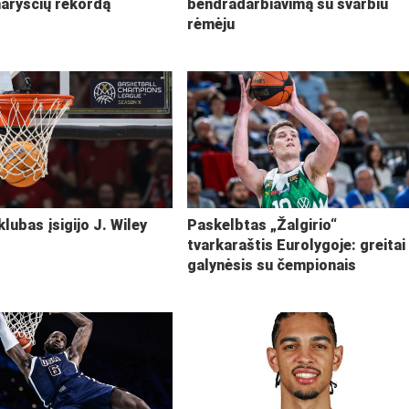
narysčių rekordą
bendradarbiavimą su svarbiu
rėmėju
klubas įsigijo J. Wiley
Paskelbtas „Žalgirio“
tvarkaraštis Eurolygoje: greitai
galynėsis su čempionais