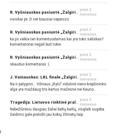
prieš 2
R. Vyšniauskas pasiuntė „Žalgirio“ ir kitų klubų fanus
mėnesius
visiskai px :D net kiausiai nepanizo
prieš 2
R. Vyšniauskas pasiuntė „Žalgirio“ ir kitų klubų fanus
mėnesius
ka jis veikia ten komentuodamas kai yra toks saliskas?
komentatoriai negali buti tokie
prieš 2
R. Vyšniauskas pasiuntė „Žalgirio“ ir kitų klubų fanus
mėnesius
skaudus komentaras :(
prieš 2
J. Vainauskas: LKL finale „Žalgiris“ norės pažeminti „Rytą“
mėnesius
Na ir palygino... Vilniaus „Ryto“ vidutinė vieno krepšininko
alga yra maždaug tris kartus mažesnė nei Kauno
„Žalgirio“... Mokama už sugebėjimus... Nėra pinigų - nėra
gerų žaidėjų...
prieš 5
Tragedija: Lietuvos rinktinė pralaimėjo Islandijai
mėnesius
Nebežiūrėsiu daugiau žaliai baltų kailių, visąlaik sugeba
žaidimo gale pralošti jau kokių 20metų taip
s