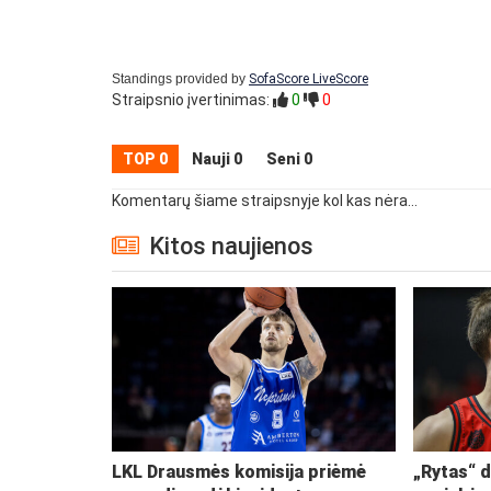
Standings provided by
SofaScore LiveScore
Straipsnio įvertinimas:
0
0
TOP 0
Nauji 0
Seni 0
Komentarų šiame straipsnyje kol kas nėra...
Kitos naujienos
LKL Drausmės komisija priėmė
„Rytas“ d