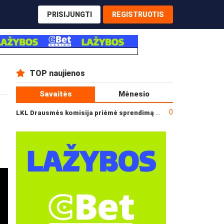
PRISIJUNGTI
REGISTRUOTIS
TOP naujienos
Savaitės
Mėnesio
0
LKL Drausmės komisija priėmė sprendimą dėl incidento po „Neptūno“ ir „Juventus“ rungtynių