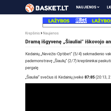
NAUJIENOS
LK
Krepšinis
Naujienos
Dramą išgyvenę „Šiauliai“ iškovojo a
Kėdainių „Nevėžis-Optibet“ (5/4) sekmadienio vaka
pademonstravę „Šiaulių“ (2/7) krepšininkai paskuti
pergalę.
„Šiauliai“ svečius iš Kėdainių įveikė
87:85
(20:13, 2