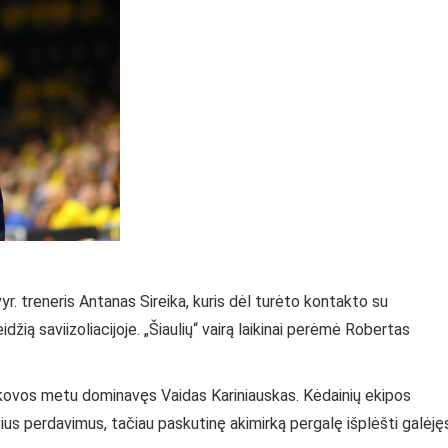
r. treneris Antanas Sireika, kuris dėl turėto kontakto su
žią saviizoliacijoje. „Šiaulių“ vairą laikinai perėmė Robertas
ikovos metu dominavęs Vaidas Kariniauskas. Kėdainių ekipos
vius perdavimus, tačiau paskutinę akimirką pergalę išplėšti galėję