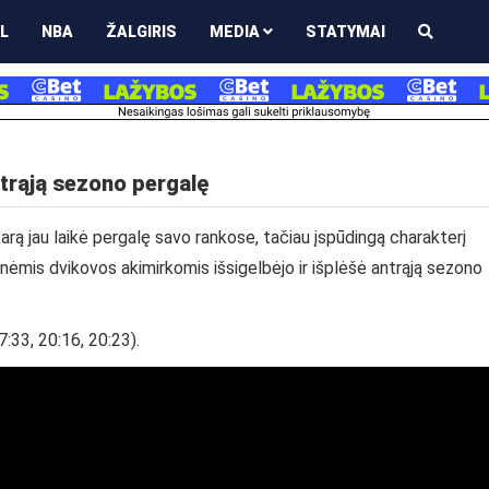
L
NBA
ŽALGIRIS
MEDIA
STATYMAI
ntrąją sezono pergalę
rą jau laikė pergalę savo rankose, tačiau įspūdingą charakterį
nėmis dvikovos akimirkomis išsigelbėjo ir išplėšė antrąją sezono
7:33, 20:16, 20:23).