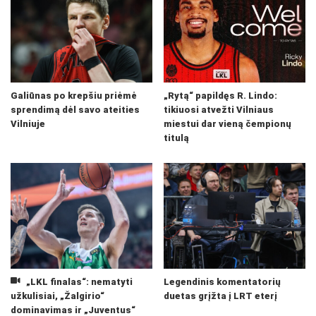
Galiūnas po krepšiu priėmė
„Rytą“ papildęs R. Lindo:
sprendimą dėl savo ateities
tikiuosi atvežti Vilniaus
Vilniuje
miestui dar vieną čempionų
titulą
„LKL finalas“: nematyti
Legendinis komentatorių
užkulisiai, „Žalgirio“
duetas grįžta į LRT eterį
dominavimas ir „Juventus“