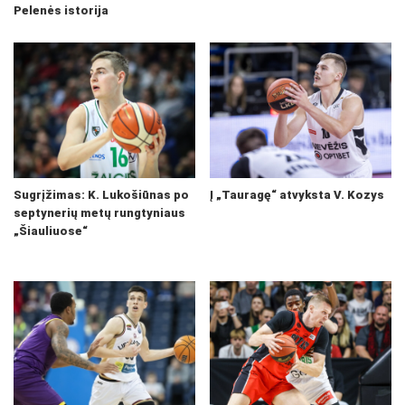
Pelenės istorija
Sugrįžimas: K. Lukošiūnas po
Į „Tauragę“ atvyksta V. Kozys
septynerių metų rungtyniaus
„Šiauliuose“