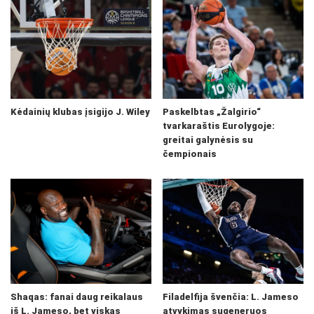
Kėdainių klubas įsigijo J. Wiley
Paskelbtas „Žalgirio“
tvarkaraštis Eurolygoje:
greitai galynėsis su
čempionais
Shaqas: fanai daug reikalaus
Filadelfija švenčia: L. Jameso
iš L. Jameso, bet viskas
atvykimas sugeneruos