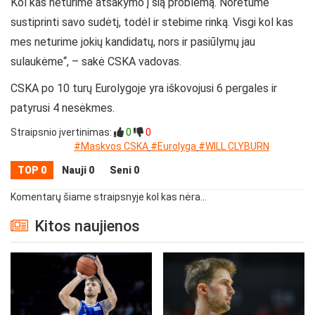
Kol kas neturime atsakymo į šią problemą. Norėtume
sustiprinti savo sudėtį, todėl ir stebime rinką. Visgi kol kas
mes neturime jokių kandidatų, nors ir pasiūlymų jau
sulaukėme
“, – sakė CSKA vadovas.
CSKA po 10 turų Eurolygoje yra iškovojusi 6 pergales ir
patyrusi 4 nesėkmes.
Straipsnio įvertinimas:
0
0
#Maskvos CSKA
#Eurolyga
#WILL CLYBURN
TOP 0
Nauji 0
Seni 0
Komentarų šiame straipsnyje kol kas nėra...
Kitos naujienos