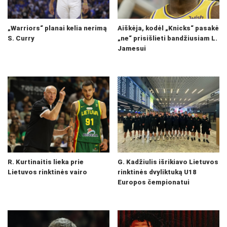
„Warriors“ planai kelia nerimą
Aiškėja, kodėl „Knicks“ pasakė
S. Curry
„ne“ prisišlieti bandžiusiam L.
Jamesui
R. Kurtinaitis lieka prie
G. Kadžiulis išrikiavo Lietuvos
Lietuvos rinktinės vairo
rinktinės dvyliktuką U18
Europos čempionatui