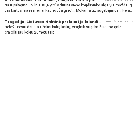
Na ir palygino... Vilniaus „Ryto“ vidutinė vieno krepšininko alga yra maždaug
tris kartus mažesnė nei Kauno „Žalgirio“... Mokama už sugebėjimus... Nėra
pinigų - nėra gerų žaidėjų...
Tragedija: Lietuvos rinktinė pralaimėjo Islandijai
prieš 5 mėnesius
Nebežiūrėsiu daugiau žaliai baltų kailių, visąlaik sugeba žaidimo gale
pralošti jau kokių 20metų taip