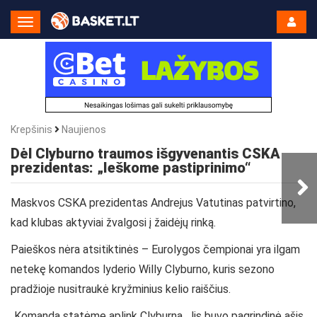
Toggle
Navigation
Krepšinis
Naujienos
Dėl Clyburno traumos išgyvenantis CSKA
prezidentas: „Ieškome pastiprinimo“
Maskvos CSKA prezidentas
Andrejus Vatutinas patvirtino,
kad klubas aktyviai žvalgosi į žaidėjų rinką.
Paieškos nėra atsitiktinės – Eurolygos čempionai yra ilgam
netekę komandos lyderio Willy Clyburno, kuris sezono
pradžioje nusitraukė kryžminius kelio raiščius.
„Komandą statėme aplink Clyburną. Jis buvo pagrindinė ašis