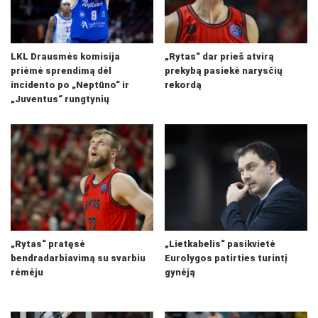
LKL Drausmės komisija
„Rytas“ dar prieš atvirą
priėmė sprendimą dėl
prekybą pasiekė narysčių
incidento po „Neptūno“ ir
rekordą
„Juventus“ rungtynių
„Rytas“ pratęsė
„Lietkabelis“ pasikvietė
bendradarbiavimą su svarbiu
Eurolygos patirties turintį
rėmėju
gynėją