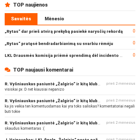
TOP naujienos
Savaitės
Mėnesio
0
„Rytas“ dar prieš atvirą prekybą pasiekė narysčių rekordą
0
„Rytas“ pratęsė bendradarbiavimą su svarbiu rėmėju
0
LKL Drausmės komisija priėmė sprendimą dėl incidento po „Neptūno“ ir „Juventus“ rungtynių
TOP naujausi komentarai
R. Vyšniauskas pasiuntė „Žalgirio“ ir kitų klubų fanus
prieš 2 mėnesius
visiskai px :D net kiausiai nepanizo
R. Vyšniauskas pasiuntė „Žalgirio“ ir kitų klubų fanus
prieš 2 mėnesius
ka jis veikia ten komentuodamas kai yra toks saliskas? komentatoriai negali
buti tokie
R. Vyšniauskas pasiuntė „Žalgirio“ ir kitų klubų fanus
prieš 2 mėnesius
skaudus komentaras :(
J. Vainauskas: LKL finale „Žalgiris“ norės pažeminti „Rytą“
prieš 2 mėnesius