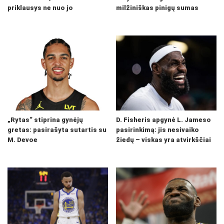
priklausys ne nuo jo
milžiniškas pinigų sumas
„Rytas“ stiprina gynėjų
D. Fisheris apgynė L. Jameso
gretas: pasirašyta sutartis su
pasirinkimą: jis nesivaiko
M. Devoe
žiedų – viskas yra atvirkščiai