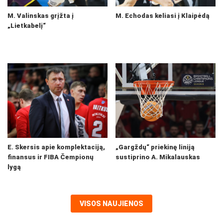
M. Valinskas grįžta į
M. Echodas keliasi į Klaipėdą
„Lietkabelį“
E. Skersis apie komplektaciją,
„Gargždų“ priekinę liniją
finansus ir FIBA Čempionų
sustiprino A. Mikalauskas
lygą
VISOS NAUJIENOS