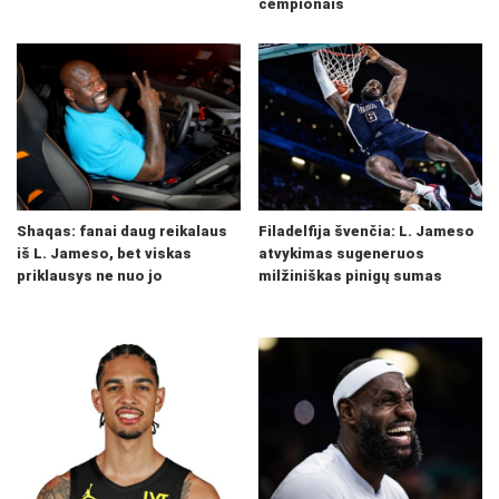
čempionais
Shaqas: fanai daug reikalaus
Filadelfija švenčia: L. Jameso
iš L. Jameso, bet viskas
atvykimas sugeneruos
priklausys ne nuo jo
milžiniškas pinigų sumas