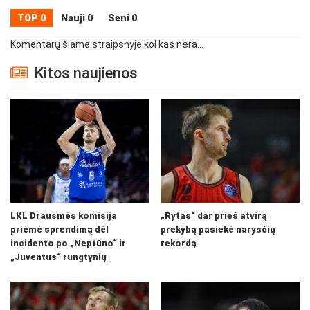
TOP 0
Nauji 0
Seni 0
Komentarų šiame straipsnyje kol kas nėra...
Kitos naujienos
LKL Drausmės komisija
„Rytas“ dar prieš atvirą
priėmė sprendimą dėl
prekybą pasiekė narysčių
incidento po „Neptūno“ ir
rekordą
„Juventus“ rungtynių