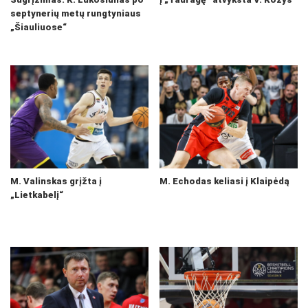
septynerių metų rungtyniaus
„Šiauliuose“
M. Valinskas grįžta į
M. Echodas keliasi į Klaipėdą
„Lietkabelį“