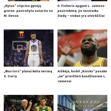
„Rytas“ stiprina gynėjų
D. Fisheris apgynė L. Jameso
gretas: pasirašyta sutartis su
pasirinkimą: jis nesivaiko
M. Devoe
žiedų – viskas yra atvirkščiai
„Warriors“ planai kelia nerimą
Aiškėja, kodėl „Knicks“ pasakė
S. Curry
„ne“ prisišlieti bandžiusiam L.
Jamesui