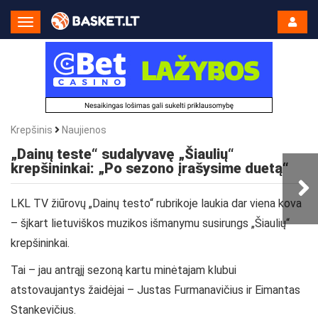
Toggle
Navigation
Krepšinis
Naujienos
„Dainų teste“ sudalyvavę „Šiaulių“
krepšininkai: „Po sezono įrašysime duetą“
LKL TV žiūrovų „Dainų testo“ rubrikoje laukia dar viena kova
– šįkart lietuviškos muzikos išmanymu susirungs „Šiaulių“
krepšininkai.
Tai – jau antrąjį sezoną kartu minėtajam klubui
atstovaujantys žaidėjai – Justas Furmanavičius ir Eimantas
Stankevičius.