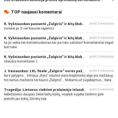
TOP naujausi komentarai
R. Vyšniauskas pasiuntė „Žalgirio“ ir kitų klubų fanus
prieš 2 mėnesius
visiskai px :D net kiausiai nepanizo
R. Vyšniauskas pasiuntė „Žalgirio“ ir kitų klubų fanus
prieš 2 mėnesius
ka jis veikia ten komentuodamas kai yra toks saliskas? komentatoriai negali
buti tokie
R. Vyšniauskas pasiuntė „Žalgirio“ ir kitų klubų fanus
prieš 2 mėnesius
skaudus komentaras :(
J. Vainauskas: LKL finale „Žalgiris“ norės pažeminti „Rytą“
prieš 2 mėnesius
Na ir palygino... Vilniaus „Ryto“ vidutinė vieno krepšininko alga yra maždaug
tris kartus mažesnė nei Kauno „Žalgirio“... Mokama už sugebėjimus... Nėra
pinigų - nėra gerų žaidėjų...
Tragedija: Lietuvos rinktinė pralaimėjo Islandijai
prieš 5 mėnesius
Nebežiūrėsiu daugiau žaliai baltų kailių, visąlaik sugeba žaidimo gale
pralošti jau kokių 20metų taip