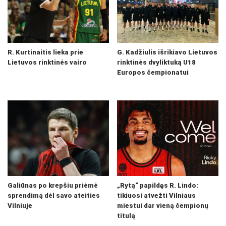
R. Kurtinaitis lieka prie
G. Kadžiulis išrikiavo Lietuvos
Lietuvos rinktinės vairo
rinktinės dvyliktuką U18
Europos čempionatui
Galiūnas po krepšiu priėmė
„Rytą“ papildęs R. Lindo:
sprendimą dėl savo ateities
tikiuosi atvežti Vilniaus
Vilniuje
miestui dar vieną čempionų
titulą