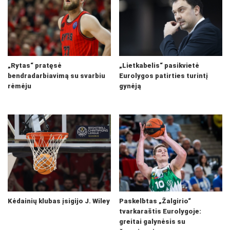
„Rytas“ pratęsė
„Lietkabelis“ pasikvietė
bendradarbiavimą su svarbiu
Eurolygos patirties turintį
rėmėju
gynėją
Kėdainių klubas įsigijo J. Wiley
Paskelbtas „Žalgirio“
tvarkaraštis Eurolygoje:
greitai galynėsis su