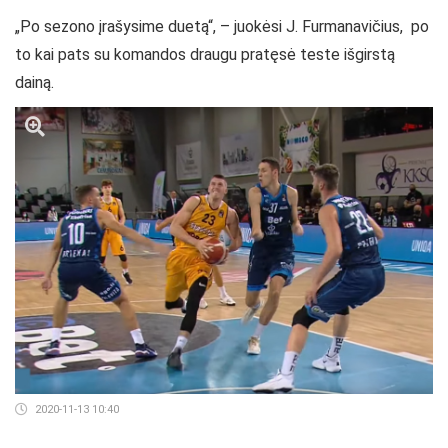
„Po sezono įrašysime duetą“, – juokėsi J. Furmanavičius, po
to kai pats su komandos draugu pratęsė teste išgirstą
dainą.
2020-11-13 10:40