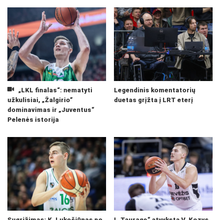
„LKL finalas“: nematyti
Legendinis komentatorių
užkulisiai, „Žalgirio“
duetas grįžta į LRT eterį
dominavimas ir „Juventus“
Pelenės istorija
Sugrįžimas: K. Lukošiūnas po
Į „Tauragę“ atvyksta V. Kozys