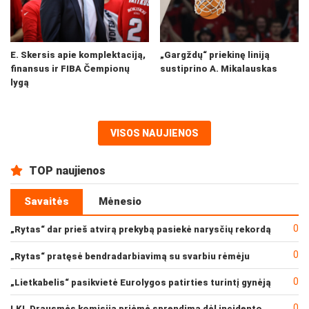
E. Skersis apie komplektaciją,
„Gargždų“ priekinę liniją
finansus ir FIBA Čempionų
sustiprino A. Mikalauskas
lygą
VISOS NAUJIENOS
TOP naujienos
Savaitės
Mėnesio
0
„Rytas“ dar prieš atvirą prekybą pasiekė narysčių rekordą
0
„Rytas“ pratęsė bendradarbiavimą su svarbiu rėmėju
0
„Lietkabelis“ pasikvietė Eurolygos patirties turintį gynėją
0
LKL Drausmės komisija priėmė sprendimą dėl incidento po „Neptūno“ ir „Juventus“ rungtynių