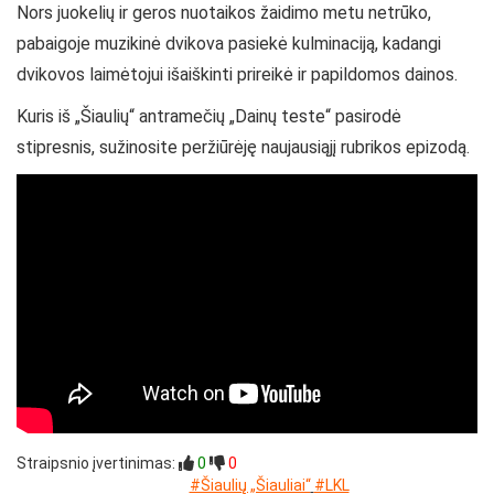
Nors juokelių ir geros nuotaikos žaidimo metu netrūko,
pabaigoje muzikinė dvikova pasiekė kulminaciją, kadangi
dvikovos laimėtojui išaiškinti prireikė ir papildomos dainos.
Kuris iš „Šiaulių“ antramečių „Dainų teste“ pasirodė
stipresnis, sužinosite peržiūrėję naujausiąjį rubrikos epizodą.
Straipsnio įvertinimas:
0
0
#Šiaulių „Šiauliai“
#LKL