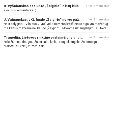
R. Vyšniauskas pasiuntė „Žalgirio“ ir kitų klubų fanus
prieš 2 mėnesius
skaudus komentaras :(
J. Vainauskas: LKL finale „Žalgiris“ norės pažeminti „Rytą“
prieš 2 mėnesius
Na ir palygino... Vilniaus „Ryto“ vidutinė vieno krepšininko alga yra maždaug
tris kartus mažesnė nei Kauno „Žalgirio“... Mokama už sugebėjimus... Nėra
pinigų - nėra gerų žaidėjų...
Tragedija: Lietuvos rinktinė pralaimėjo Islandijai
prieš 5 mėnesius
Nebežiūrėsiu daugiau žaliai baltų kailių, visąlaik sugeba žaidimo gale
pralošti jau kokių 20metų taip