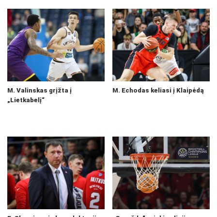
M. Valinskas grįžta į
M. Echodas keliasi į Klaipėdą
„Lietkabelį“