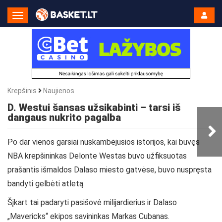
Toggle
Navigation
Krepšinis
Naujienos
D. Westui šansas užsikabinti – tarsi iš
dangaus nukrito pagalba
Po dar vienos garsiai nuskambėjusios istorijos, kai buvęs
NBA krepšininkas Delonte Westas buvo užfiksuotas
prašantis išmaldos Dalaso miesto gatvėse, buvo nuspręsta
bandyti gelbėti atletą.
Šįkart tai padaryti pasišovė milijardierius ir Dalaso
„Mavericks“ ekipos savininkas Markas Cubanas.