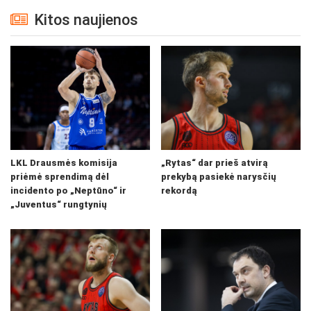
Kitos naujienos
LKL Drausmės komisija
„Rytas“ dar prieš atvirą
priėmė sprendimą dėl
prekybą pasiekė narysčių
incidento po „Neptūno“ ir
rekordą
„Juventus“ rungtynių