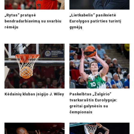
„Rytas“ pratęsė
„Lietkabelis“ pasikvietė
bendradarbiavimą su svarbiu
Eurolygos patirties turintį
rėmėju
gynėją
Kėdainių klubas įsigijo J. Wiley
Paskelbtas „Žalgirio“
tvarkaraštis Eurolygoje:
greitai galynėsis su
čempionais