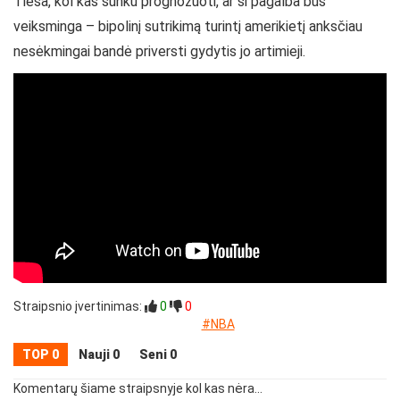
Tiesa, kol kas sunku prognozuoti, ar ši pagalba bus
veiksminga – bipolinį sutrikimą turintį amerikietį anksčiau
nesėkmingai bandė priversti gydytis jo artimieji.
Straipsnio įvertinimas:
0
0
#NBA
TOP 0
Nauji 0
Seni 0
Komentarų šiame straipsnyje kol kas nėra...