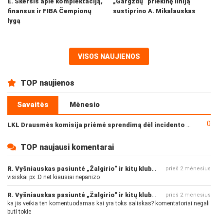
E. Skersis apie komplektaciją,
„Gargždų“ priekinę liniją
finansus ir FIBA Čempionų
sustiprino A. Mikalauskas
lygą
VISOS NAUJIENOS
TOP naujienos
Savaitės
Mėnesio
0
LKL Drausmės komisija priėmė sprendimą dėl incidento po „Neptūno“ ir „Juventus“ rungtynių
TOP naujausi komentarai
R. Vyšniauskas pasiuntė „Žalgirio“ ir kitų klubų fanus
prieš 2 mėnesius
visiskai px :D net kiausiai nepanizo
R. Vyšniauskas pasiuntė „Žalgirio“ ir kitų klubų fanus
prieš 2 mėnesius
ka jis veikia ten komentuodamas kai yra toks saliskas? komentatoriai negali
buti tokie