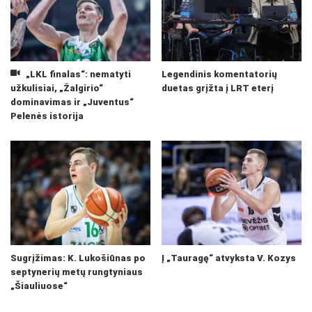
„LKL finalas“: nematyti
Legendinis komentatorių
užkulisiai, „Žalgirio“
duetas grįžta į LRT eterį
dominavimas ir „Juventus“
Pelenės istorija
Sugrįžimas: K. Lukošiūnas po
Į „Tauragę“ atvyksta V. Kozys
septynerių metų rungtyniaus
„Šiauliuose“