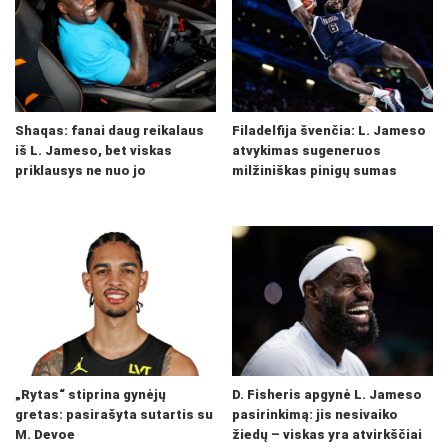
Shaqas: fanai daug reikalaus
Filadelfija švenčia: L. Jameso
iš L. Jameso, bet viskas
atvykimas sugeneruos
priklausys ne nuo jo
milžiniškas pinigų sumas
„Rytas“ stiprina gynėjų
D. Fisheris apgynė L. Jameso
gretas: pasirašyta sutartis su
pasirinkimą: jis nesivaiko
M. Devoe
žiedų – viskas yra atvirkščiai