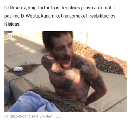
Užfiksuota, kaip turtuolis iš degalinės į savo automobilį
pasiima D. Westą, kuriam ketina apmokėti reabilitacijos
išlaidas.
2020-09-29 15:24
© „Twitter“ nuotr.