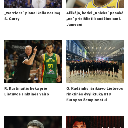
„Warriors“ planai kelia nerimą
Aiškėja, kodėl „Knicks“ pasakė
S. Curry
„ne“ prisišlieti bandžiusiam L.
Jamesui
R. Kurtinaitis lieka prie
G. Kadžiulis išrikiavo Lietuvos
Lietuvos rinktinės vairo
rinktinės dvyliktuką U18
Europos čempionatui