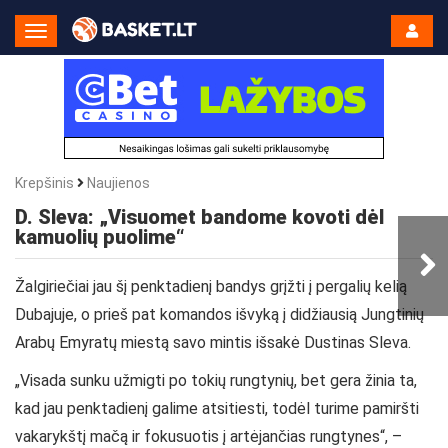
Toggle
Navigation
Krepšinis
Naujienos
D. Sleva: „Visuomet bandome kovoti dėl
kamuolių puolime“
Žalgiriečiai jau šį penktadienį bandys grįžti į pergalių kelią
Dubajuje, o prieš pat komandos išvyką į didžiausią Jungtinių
Arabų Emyratų miestą savo mintis išsakė Dustinas Sleva.
„Visada sunku užmigti po tokių rungtynių, bet gera žinia ta,
kad jau penktadienį galime atsitiesti, todėl turime pamiršti
vakarykštį mačą ir fokusuotis į artėjančias rungtynes“, –