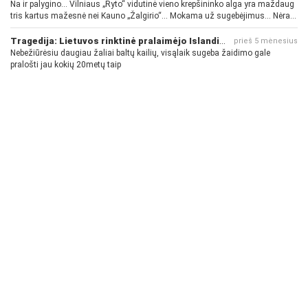
Na ir palygino... Vilniaus „Ryto“ vidutinė vieno krepšininko alga yra maždaug
tris kartus mažesnė nei Kauno „Žalgirio“... Mokama už sugebėjimus... Nėra
pinigų - nėra gerų žaidėjų...
Tragedija: Lietuvos rinktinė pralaimėjo Islandijai
prieš 5 mėnesius
Nebežiūrėsiu daugiau žaliai baltų kailių, visąlaik sugeba žaidimo gale
pralošti jau kokių 20metų taip