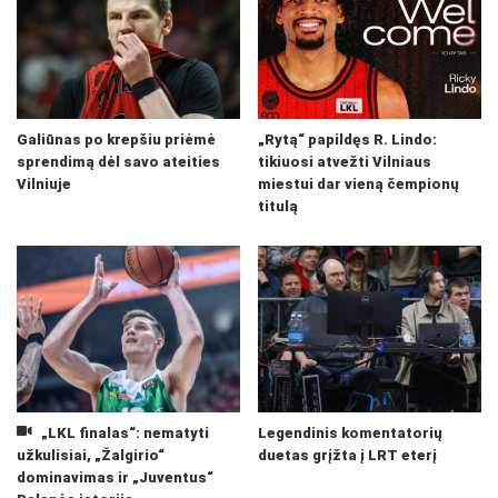
Galiūnas po krepšiu priėmė
„Rytą“ papildęs R. Lindo:
sprendimą dėl savo ateities
tikiuosi atvežti Vilniaus
Vilniuje
miestui dar vieną čempionų
titulą
„LKL finalas“: nematyti
Legendinis komentatorių
užkulisiai, „Žalgirio“
duetas grįžta į LRT eterį
dominavimas ir „Juventus“