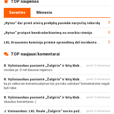
TOP naujienos
Savaitės
Mėnesio
0
„Rytas“ dar prieš atvirą prekybą pasiekė narysčių rekordą
0
„Rytas“ pratęsė bendradarbiavimą su svarbiu rėmėju
0
LKL Drausmės komisija priėmė sprendimą dėl incidento po „Neptūno“ ir „Juventus“ rungtynių
TOP naujausi komentarai
R. Vyšniauskas pasiuntė „Žalgirio“ ir kitų klubų fanus
prieš 2 mėnesius
visiskai px :D net kiausiai nepanizo
R. Vyšniauskas pasiuntė „Žalgirio“ ir kitų klubų fanus
prieš 2 mėnesius
ka jis veikia ten komentuodamas kai yra toks saliskas? komentatoriai negali
buti tokie
R. Vyšniauskas pasiuntė „Žalgirio“ ir kitų klubų fanus
prieš 2 mėnesius
skaudus komentaras :(
J. Vainauskas: LKL finale „Žalgiris“ norės pažeminti „Rytą“
prieš 2 mėnesius