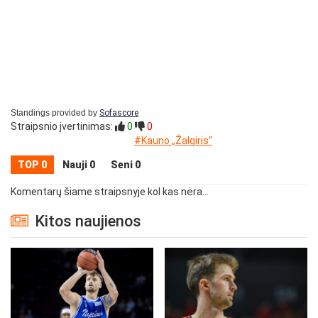
Standings provided by
Sofascore
Straipsnio įvertinimas:
0
0
#Kauno „Žalgiris“
TOP 0
Nauji 0
Seni 0
Komentarų šiame straipsnyje kol kas nėra...
Kitos naujienos