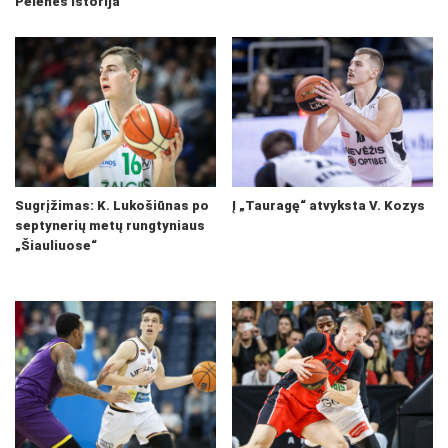
Pelenės istorija
Sugrįžimas: K. Lukošiūnas po
Į „Tauragę“ atvyksta V. Kozys
septynerių metų rungtyniaus
„Šiauliuose“