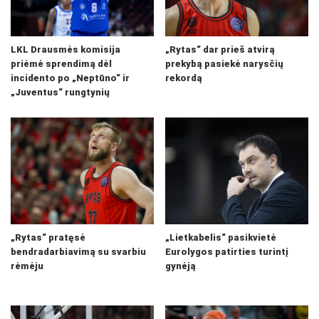
LKL Drausmės komisija
„Rytas“ dar prieš atvirą
priėmė sprendimą dėl
prekybą pasiekė narysčių
incidento po „Neptūno“ ir
rekordą
„Juventus“ rungtynių
„Rytas“ pratęsė
„Lietkabelis“ pasikvietė
bendradarbiavimą su svarbiu
Eurolygos patirties turintį
rėmėju
gynėją