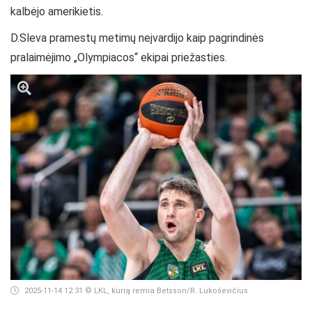
kalbėjo amerikietis.
D.Sleva pramestų metimų neįvardijo kaip pagrindinės
pralaimėjimo „Olympiacos“ ekipai priežasties.
2025-11-14 12:31
© LKL, kurią remia Betsson/R. Lukoševičius