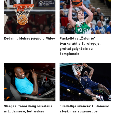
Kėdainių klubas įsigijo J. Wiley
Paskelbtas „Žalgirio“
tvarkaraštis Eurolygoje:
greitai galynėsis su
čempionais
Shaqas: fanai daug reikalaus
Filadelfija švenčia: L. Jameso
iš L. Jameso, bet viskas
atvykimas sugeneruos