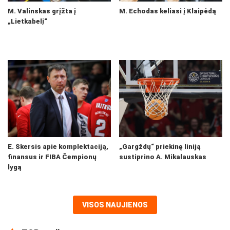
M. Valinskas grįžta į
M. Echodas keliasi į Klaipėdą
„Lietkabelį“
E. Skersis apie komplektaciją,
„Gargždų“ priekinę liniją
finansus ir FIBA Čempionų
sustiprino A. Mikalauskas
lygą
VISOS NAUJIENOS