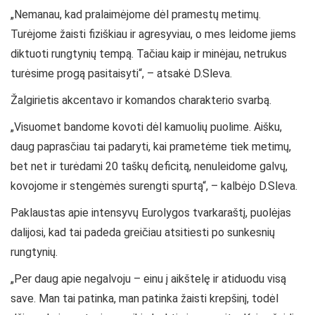
„Nemanau, kad pralaimėjome dėl pramestų metimų.
Turėjome žaisti fiziškiau ir agresyviau, o mes leidome jiems
diktuoti rungtynių tempą. Tačiau kaip ir minėjau, netrukus
turėsime progą pasitaisyti“, – atsakė D.Sleva.
Žalgirietis akcentavo ir komandos charakterio svarbą.
„Visuomet bandome kovoti dėl kamuolių puolime. Aišku,
daug paprasčiau tai padaryti, kai prametėme tiek metimų,
bet net ir turėdami 20 taškų deficitą, nenuleidome galvų,
kovojome ir stengėmės surengti spurtą“, – kalbėjo D.Sleva.
Paklaustas apie intensyvų Eurolygos tvarkaraštį, puolėjas
dalijosi, kad tai padeda greičiau atsitiesti po sunkesnių
rungtynių.
„Per daug apie negalvoju – einu į aikštelę ir atiduodu visą
save. Man tai patinka, man patinka žaisti krepšinį, todėl