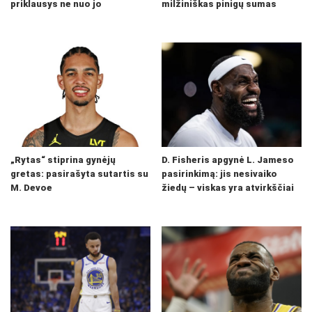
priklausys ne nuo jo
milžiniškas pinigų sumas
„Rytas“ stiprina gynėjų
D. Fisheris apgynė L. Jameso
gretas: pasirašyta sutartis su
pasirinkimą: jis nesivaiko
M. Devoe
žiedų – viskas yra atvirkščiai