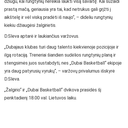
džiugu, kai rungtynių nereikia laukti visą savaitę. Kai sužaidi
prastą mačą, geriausia yra tai, kad netrukus gali grįžti į
aikštelę ir vėl viską pradėti iš naujo“, – dideliu rungtynių
kiekiu džiaugėsi žalgirietis.
D.Sleva aptarė ir laukiančius varžovus.
„Dubajaus klubas turi daug talento kiekvienoje pozicijoje ir
ilgą rotaciją. Treneriai šiandien sudėlios rungtynių planą ir
stengsimės juos sustabdyti, nes „Dubai Basketball“ ekipoje
yra daug patyrusių vyrukų“, – varžovų privalumus išskyrė
D.Sleva.
„Žalgirio“ ir „Dubai Basketball“ dvikova prasidės šį
penktadienį 18.00 val. Lietuvos laiku.