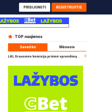
PRISIJUNGTI
REGISTRUOTIS
TOP naujienos
Savaitės
Mėnesio
0
LKL Drausmės komisija priėmė sprendimą dėl incidento po „Neptūno“ ir „Juventus“ rungtynių