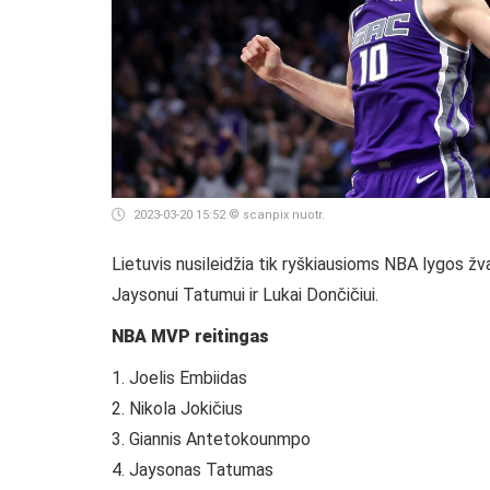
2023-03-20 15:52
© scanpix nuotr.
Lietuvis nusileidžia tik ryškiausioms NBA lygos žv
Jaysonui Tatumui ir Lukai Dončičiui.
NBA MVP reitingas
1. Joelis Embiidas
2. Nikola Jokičius
3. Giannis Antetokounmpo
4. Jaysonas Tatumas