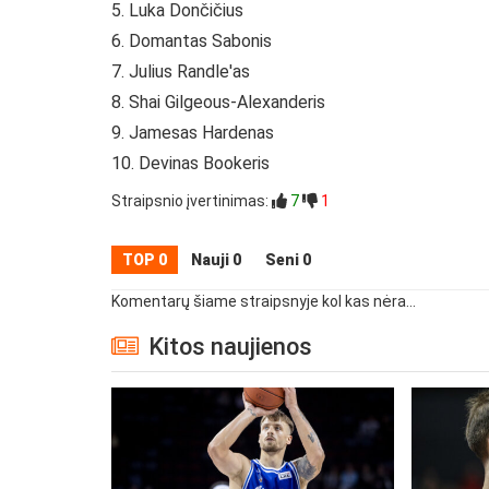
5. Luka Dončičius
6. Domantas Sabonis
7. Julius Randle'as
8. Shai Gilgeous-Alexanderis
9. Jamesas Hardenas
10. Devinas Bookeris
Straipsnio įvertinimas:
7
1
TOP 0
Nauji 0
Seni 0
Komentarų šiame straipsnyje kol kas nėra...
Kitos naujienos