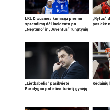
LKL Drausmės komisija priėmė
„Rytas“ d
sprendimą dėl incidento po
pasiekė 
„Neptūno“ ir „Juventus“ rungtynių
„Lietkabelis“ pasikvietė
Kėdainių 
Eurolygos patirties turintį gynėją