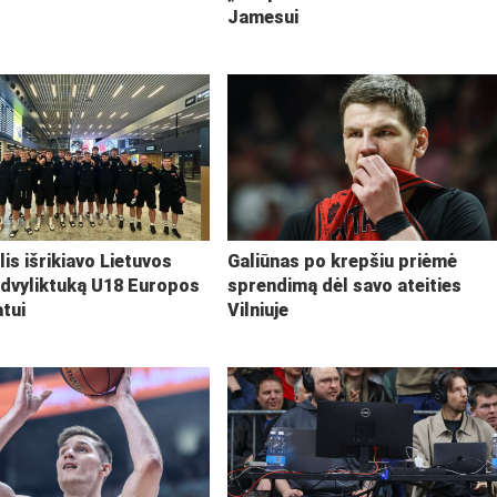
Jamesui
lis išrikiavo Lietuvos
Galiūnas po krepšiu priėmė
 dvyliktuką U18 Europos
sprendimą dėl savo ateities
tui
Vilniuje