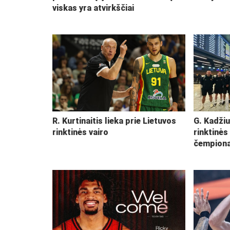
viskas yra atvirkščiai
R. Kurtinaitis lieka prie Lietuvos
G. Kadžiu
rinktinės vairo
rinktinės
čempiona