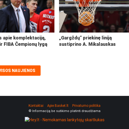
s apie komplektaciją,
„Gargždų“ priekinę liniją
ir FIBA Čempionų lygą
sustiprino A. Mikalauskas
VISOS NAUJIENOS
Kontaktai
Apie Basket.lt
Privatumo politika
© Informaciją be sutikimo platinti draudžiama