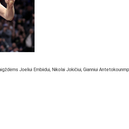
aigždėms Joeliui Embiidui, Nikolai Jokičiui, Gianniui Antetokounmp