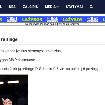
L
NBA
ŽALGIRIS
MEDIA
STATYMAI
 reitinge
k gerina įvairius pirmenybių rekordus.
r lygos MVP rinkimuose.
sių žaidėjų reitinge D. Sabonis iš 8 vietos pakilo į 6 poziciją.