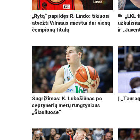
„Rytą“ papildęs R. Lindo: tikiuosi
„LKL f
atvežti Vilniaus miestui dar vieną
užkulisia
čempionų titulą
ir „Juven
Sugrįžimas: K. Lukošiūnas po
Į „Taurag
septynerių metų rungtyniaus
„Šiauliuose“