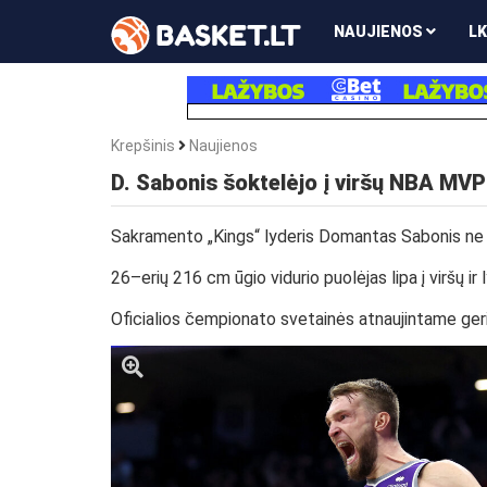
NAUJIENOS
LK
Krepšinis
Naujienos
D. Sabonis šoktelėjo į viršų NBA MVP
Sakramento „Kings“ lyderis Domantas Sabonis ne ti
26–erių 216 cm ūgio vidurio puolėjas lipa į viršų i
Oficialios čempionato svetainės atnaujintame geriau