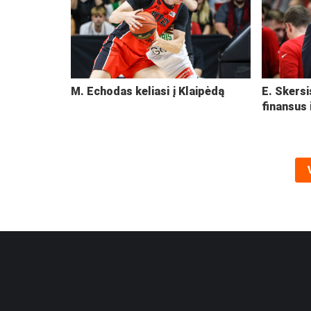
M. Echodas keliasi į Klaipėdą
E. Skersi
finansus 