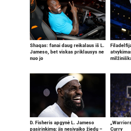
Shaqas: fanai daug reikalaus iš L.
Filadelfi
Jameso, bet viskas priklausys ne
atvykima
nuo jo
milžiniš
D. Fisheris apgynė L. Jameso
„Warriors
pasirinkimą: jis nesivaiko žiedų –
Curry