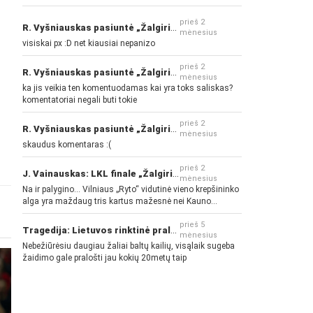
prieš 2
R. Vyšniauskas pasiuntė „Žalgirio“ ir kitų klubų fanus
mėnesius
visiskai px :D net kiausiai nepanizo
prieš 2
R. Vyšniauskas pasiuntė „Žalgirio“ ir kitų klubų fanus
mėnesius
ka jis veikia ten komentuodamas kai yra toks saliskas?
komentatoriai negali buti tokie
prieš 2
R. Vyšniauskas pasiuntė „Žalgirio“ ir kitų klubų fanus
mėnesius
skaudus komentaras :(
prieš 2
J. Vainauskas: LKL finale „Žalgiris“ norės pažeminti „Rytą“
mėnesius
Na ir palygino... Vilniaus „Ryto“ vidutinė vieno krepšininko
alga yra maždaug tris kartus mažesnė nei Kauno
„Žalgirio“... Mokama už sugebėjimus... Nėra pinigų - nėra
gerų žaidėjų...
prieš 5
Tragedija: Lietuvos rinktinė pralaimėjo Islandijai
mėnesius
Nebežiūrėsiu daugiau žaliai baltų kailių, visąlaik sugeba
žaidimo gale pralošti jau kokių 20metų taip