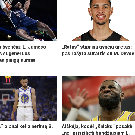
ja švenčia: L. Jameso
„Rytas“ stiprina gynėjų gretas:
s sugeneruos
pasirašyta sutartis su M. Devoe
kas pinigų sumas
“ planai kelia nerimą S.
Aiškėja, kodėl „Knicks“ pasakė
„ne“ prisišlieti bandžiusiam L.