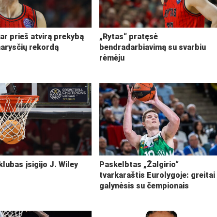
ar prieš atvirą prekybą
„Rytas“ pratęsė
narysčių rekordą
bendradarbiavimą su svarbiu
rėmėju
klubas įsigijo J. Wiley
Paskelbtas „Žalgirio“
tvarkaraštis Eurolygoje: greitai
galynėsis su čempionais