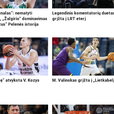
inalas“: nematyti
Legendinis komentatorių dueta
i, „Žalgirio“ dominavimas
grįžta į LRT eterį
tus“ Pelenės istorija
ę“ atvyksta V. Kozys
M. Valinskas grįžta į „Lietkabel