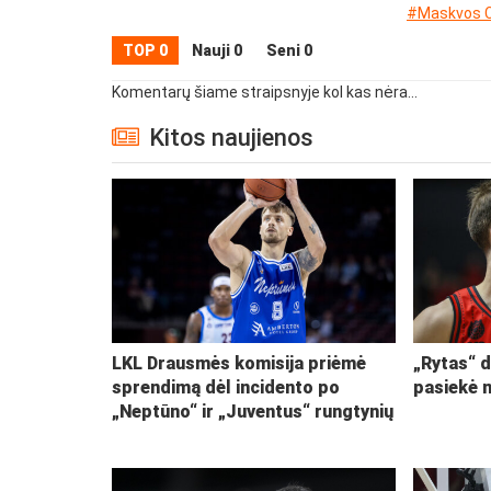
#Maskvos 
TOP 0
Nauji 0
Seni 0
Komentarų šiame straipsnyje kol kas nėra...
Kitos naujienos
LKL Drausmės komisija priėmė
„Rytas“ d
sprendimą dėl incidento po
pasiekė 
„Neptūno“ ir „Juventus“ rungtynių