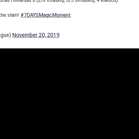
nas Hilliardas 6 (2/8 tritaškių, 0/3 dvitaškių, 4 klaidos).
 the slam!
#7DAYSMagicMoment
ague)
November 20, 2019