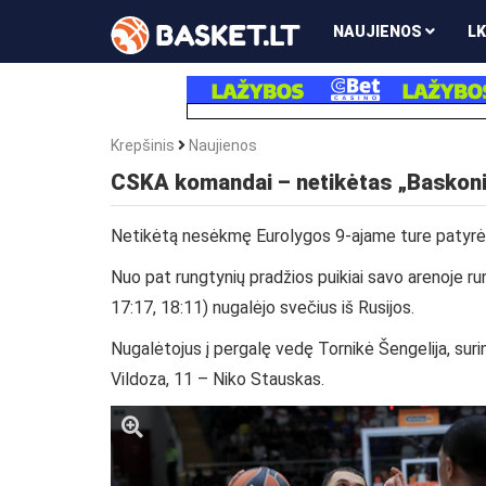
NAUJIENOS
LK
Krepšinis
Naujienos
CSKA komandai – netikėtas „Baskoni
Netikėtą nesėkmę Eurolygos 9-ajame ture patyr
Nuo pat rungtynių pradžios puikiai savo arenoje ru
17:17, 18:11) nugalėjo svečius iš Rusijos.
Nugalėtojus į pergalę vedę
Tornikė Šengelija, sur
Vildoza, 11 – Niko Stauskas.