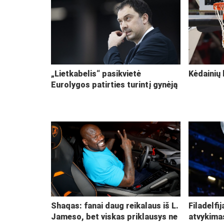
„Lietkabelis“ pasikvietė
Kėdainių 
Eurolygos patirties turintį gynėją
Shaqas: fanai daug reikalaus iš L.
Filadelfi
Jameso, bet viskas priklausys ne
atvykima