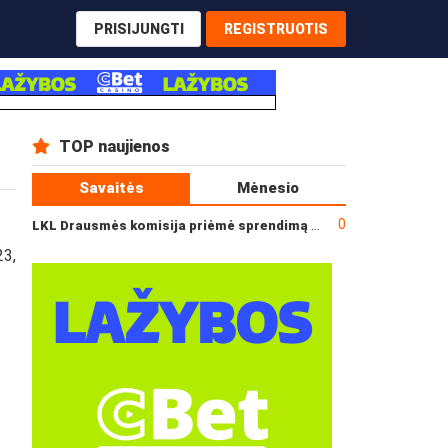
PRISIJUNGTI
REGISTRUOTIS
TOP naujienos
Savaitės
Mėnesio
0
LKL Drausmės komisija priėmė sprendimą dėl incidento po „Neptūno“ ir „Juventus“ rungtynių
23,