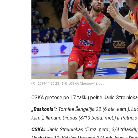
2019-11-20 23:45
© „CSKA Moscow“ nuotr.
CSKA gretose po 17 taškų pelnė Janis Strelnieka
„Baskonia“:
Tornikė Šengelija 22 (6 atk. kam.), Luc
kam.), Ilimane Diopas (8/10 baud. met.) ir Patricio
CSKA:
Janis Strelniekas (5 rez. perd., 3/4 tritaški