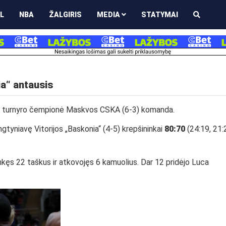
L
NBA
ŽALGIRIS
MEDIA
STATYMAI
a“ antausis
ė turnyro čempionė Maskvos CSKA (6-3) komanda.
ngtyniavę Vitorijos
„Baskonia“ (4-5)
krepšininkai
80:70
(24:19, 21:
inkęs 22 taškus ir atkovojęs 6 kamuolius. Dar 12 pridėjo Luca