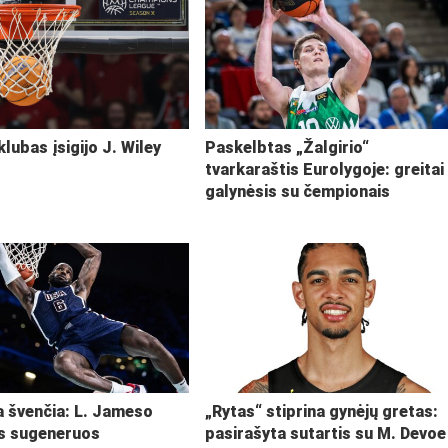
klubas įsigijo J. Wiley
Paskelbtas „Žalgirio“
tvarkaraštis Eurolygoje: greitai
galynėsis su čempionais
ja švenčia: L. Jameso
„Rytas“ stiprina gynėjų gretas:
s sugeneruos
pasirašyta sutartis su M. Devoe