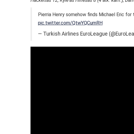
Hackettas 12, Kyle‘as Hinesas 8 (4 atk. kam.), Darru
Pierria Henry somehow finds Michael Eric for
pic.twitter.com/QtwYQCumRH
— Turkish Airlines EuroLeague (@EuroLe