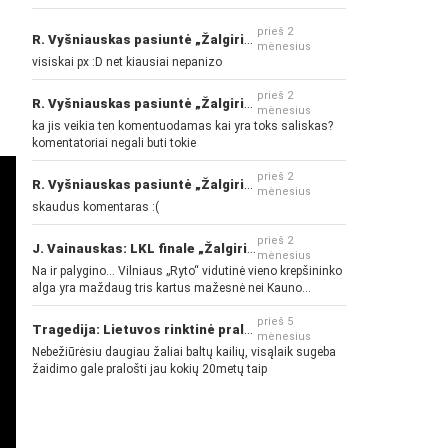
prieš 2
R. Vyšniauskas pasiuntė „Žalgirio“ ir kitų klubų fanus
mėnesius
visiskai px :D net kiausiai nepanizo
prieš 2
R. Vyšniauskas pasiuntė „Žalgirio“ ir kitų klubų fanus
mėnesius
ka jis veikia ten komentuodamas kai yra toks saliskas?
komentatoriai negali buti tokie
prieš 2
R. Vyšniauskas pasiuntė „Žalgirio“ ir kitų klubų fanus
mėnesius
skaudus komentaras :(
prieš 2
J. Vainauskas: LKL finale „Žalgiris“ norės pažeminti „Rytą“
mėnesius
Na ir palygino... Vilniaus „Ryto“ vidutinė vieno krepšininko
alga yra maždaug tris kartus mažesnė nei Kauno
„Žalgirio“... Mokama už sugebėjimus... Nėra pinigų - nėra
gerų žaidėjų...
prieš 5
Tragedija: Lietuvos rinktinė pralaimėjo Islandijai
mėnesius
Nebežiūrėsiu daugiau žaliai baltų kailių, visąlaik sugeba
žaidimo gale pralošti jau kokių 20metų taip