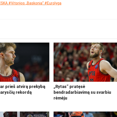
CSKA
#Vitorijos „Baskonia“
#Eurolyga
ar prieš atvirą prekybą
„Rytas“ pratęsė
narysčių rekordą
bendradarbiavimą su svarbiu
rėmėju