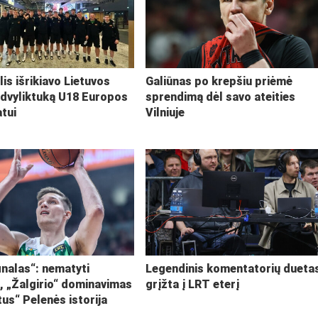
lis išrikiavo Lietuvos
Galiūnas po krepšiu priėmė
 dvyliktuką U18 Europos
sprendimą dėl savo ateities
tui
Vilniuje
inalas“: nematyti
Legendinis komentatorių dueta
i, „Žalgirio“ dominavimas
grįžta į LRT eterį
tus“ Pelenės istorija