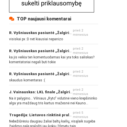
TOP naujausi komentarai
prieš 2
R. Vyšniauskas pasiuntė „Žalgirio“ ir kitų klubų fanus
mėnesius
visiskai px :D net kiausiai nepanizo
prieš 2
R. Vyšniauskas pasiuntė „Žalgirio“ ir kitų klubų fanus
mėnesius
ka jis veikia ten komentuodamas kai yra toks saliskas?
komentatoriai negali buti tokie
prieš 2
R. Vyšniauskas pasiuntė „Žalgirio“ ir kitų klubų fanus
mėnesius
skaudus komentaras :(
prieš 2
J. Vainauskas: LKL finale „Žalgiris“ norės pažeminti „Rytą“
mėnesius
Na ir palygino... Vilniaus „Ryto“ vidutinė vieno krepšininko
alga yra maždaug tris kartus mažesnė nei Kauno
„Žalgirio“... Mokama už sugebėjimus... Nėra pinigų - nėra
gerų žaidėjų...
prieš 5
Tragedija: Lietuvos rinktinė pralaimėjo Islandijai
mėnesius
Nebežiūrėsiu daugiau žaliai baltų kailių, visąlaik sugeba
žaidimo gale pralošti jau kokių 20metų taip