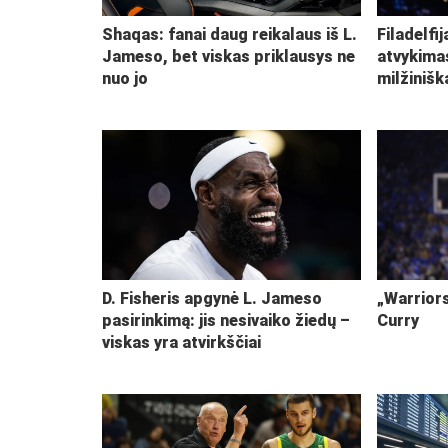
Shaqas: fanai daug reikalaus iš L.
Filadelfi
Jameso, bet viskas priklausys ne
atvykima
nuo jo
milžiniš
D. Fisheris apgynė L. Jameso
„Warriors
pasirinkimą: jis nesivaiko žiedų –
Curry
viskas yra atvirkščiai