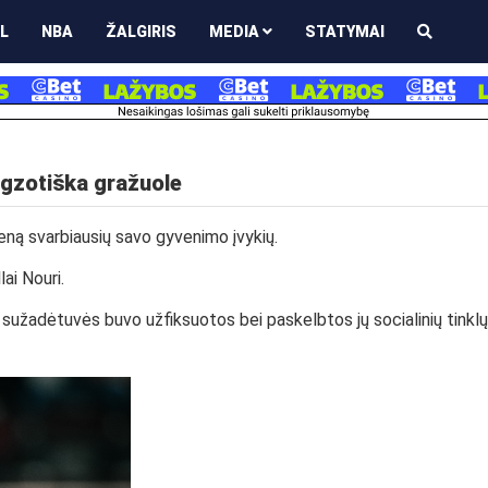
L
NBA
ŽALGIRIS
MEDIA
STATYMAI
egzotiška gražuole
ną svarbiausių savo gyvenimo įvykių.
lai Nouri.
s sužadėtuvės buvo užfiksuotos bei paskelbtos jų socialinių tinklų