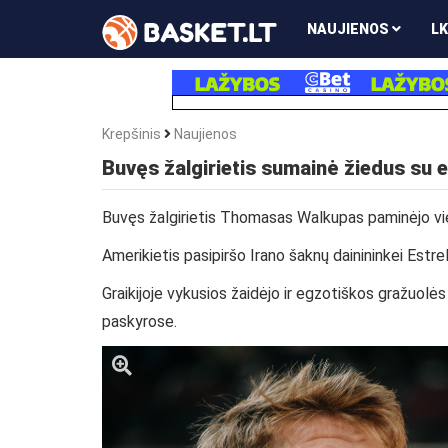
NAUJIENOS
LK
Krepšinis
Naujienos
Buvęs žalgirietis sumainė žiedus su 
Buvęs žalgirietis Thomasas Walkupas paminėjo vie
Amerikietis pasipiršo Irano šaknų dainininkei Estrel
Graikijoje vykusios žaidėjo ir egzotiškos gražuolė
paskyrose.