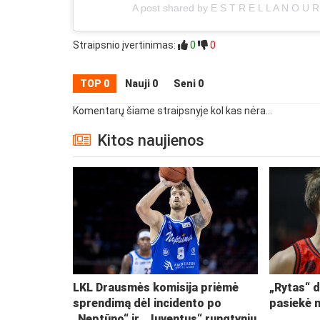
A post shared by E S T R E L L A N O U R 
Straipsnio įvertinimas:
0
0
TOP 0
Nauji 0
Seni 0
Komentarų šiame straipsnyje kol kas nėra...
Kitos naujienos
LKL Drausmės komisija priėmė
„Rytas“ d
sprendimą dėl incidento po
pasiekė 
„Neptūno“ ir „Juventus“ rungtynių