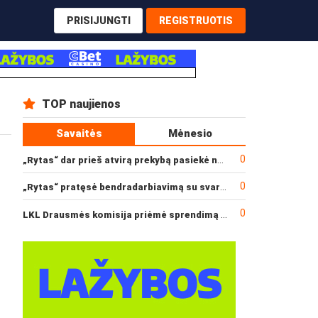
PRISIJUNGTI
REGISTRUOTIS
TOP naujienos
Savaitės
Mėnesio
0
„Rytas“ dar prieš atvirą prekybą pasiekė narysčių rekordą
0
„Rytas“ pratęsė bendradarbiavimą su svarbiu rėmėju
0
LKL Drausmės komisija priėmė sprendimą dėl incidento po „Neptūno“ ir „Juventus“ rungtynių