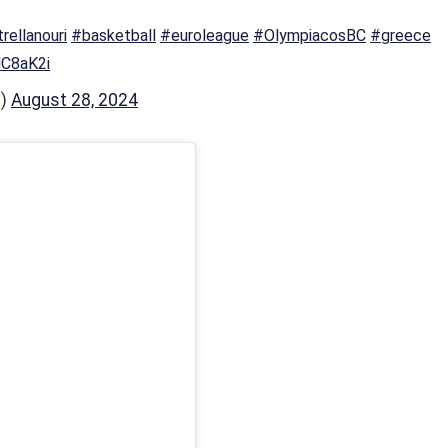
rellanouri
#basketball
#euroleague
#OlympiacosBC
#greece
lC8aK2i
_)
August 28, 2024