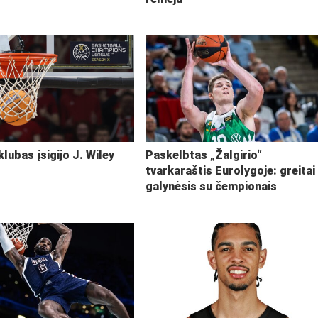
klubas įsigijo J. Wiley
Paskelbtas „Žalgirio“
tvarkaraštis Eurolygoje: greitai
galynėsis su čempionais