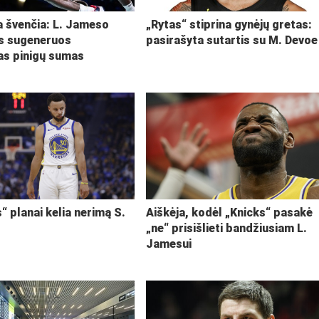
ja švenčia: L. Jameso
„Rytas“ stiprina gynėjų gretas:
s sugeneruos
pasirašyta sutartis su M. Devoe
kas pinigų sumas
“ planai kelia nerimą S.
Aiškėja, kodėl „Knicks“ pasakė
„ne“ prisišlieti bandžiusiam L.
Jamesui