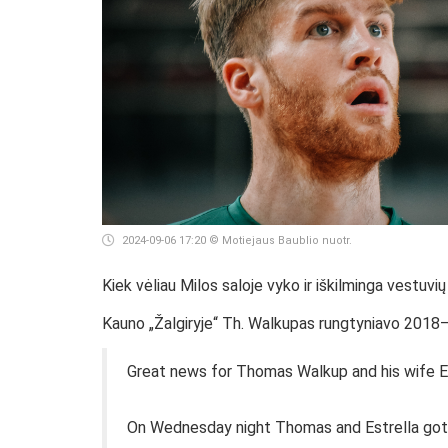
2024-09-06 17:20
© Motiejaus Baublio nuotr.
Kiek vėliau Milos saloje vyko ir iškilminga vestuvi
Kauno „Žalgiryje“ Th. Walkupas rungtyniavo 2018–
Great news for Thomas Walkup and his wife Es
On Wednesday night Thomas and Estrella got 