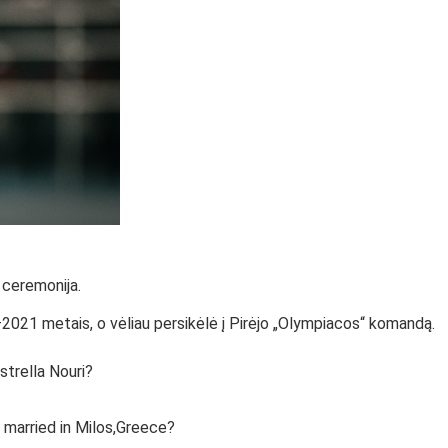
ų ceremonija.
2021 metais, o vėliau persikėlė į Pirėjo „Olympiacos“ komandą.
trella Nouri?
married in Milos,Greece?