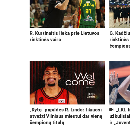
R. Kurtinaitis lieka prie Lietuvos
G. Kadžiu
rinktinės vairo
rinktinės
čempiona
„Rytą“ papildęs R. Lindo: tikiuosi
„LKL f
atvežti Vilniaus miestui dar vieną
užkulisia
čempionų titulą
ir „Juven