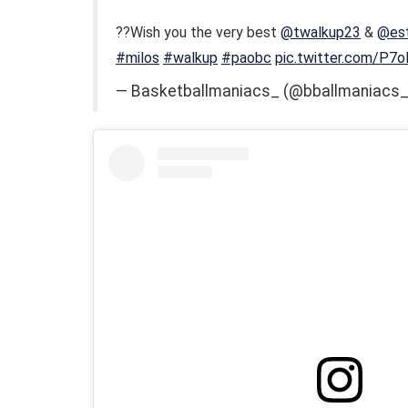
??Wish you the very best
@twalkup23
&
@est
#milos
#walkup
#paobc
pic.twitter.com/P7o
— Basketballmaniacs_ (@bballmaniacs