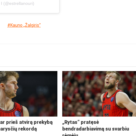
I (@estrellanouri)
#Kauno „Žalgiris“
ar prieš atvirą prekybą
„Rytas“ pratęsė
narysčių rekordą
bendradarbiavimą su svarbiu
rėmėju