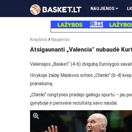
NAUJIENOS
LK
Krepšinis
Naujienos
Atsigaunanti „Valencia“ nubaudė Kurt
Valensijos „Basket“ (4-6) dvigubą Eurolygos savai
Išvykoje žaidę Maskvos srities „Chimki“ (6-4) krep
pranašumą.
„Chimki“ rungtynes pradėjo galingu spurtu – jau per 
gynyboje ir persvėrė rezultatą savo naudai.