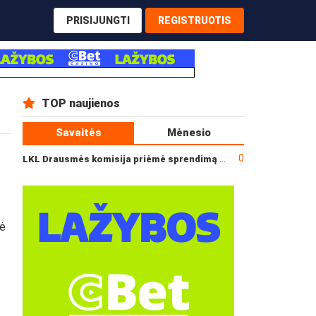
PRISIJUNGTI
REGISTRUOTIS
TOP naujienos
Savaitės
Mėnesio
0
LKL Drausmės komisija priėmė sprendimą dėl incidento po „Neptūno“ ir „Juventus“ rungtynių
kė