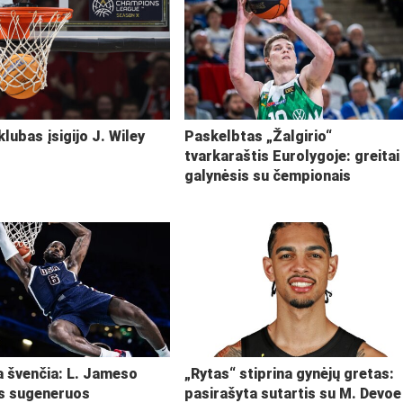
klubas įsigijo J. Wiley
Paskelbtas „Žalgirio“
tvarkaraštis Eurolygoje: greitai
galynėsis su čempionais
ja švenčia: L. Jameso
„Rytas“ stiprina gynėjų gretas:
s sugeneruos
pasirašyta sutartis su M. Devoe