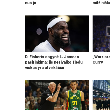
nuo jo
milžiniš
D. Fisheris apgynė L. Jameso
„Warriors
pasirinkimą: jis nesivaiko žiedų –
Curry
viskas yra atvirkščiai