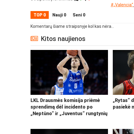
#„Valencia“
TOP 0
Nauji 0
Seni 0
Komentarų šiame straipsnyje kol kas nėra...
Kitos naujienos
LKL Drausmės komisija priėmė
„Rytas“ d
sprendimą dėl incidento po
pasiekė 
„Neptūno“ ir „Juventus“ rungtynių