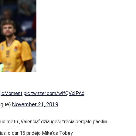
icMoment
pic.twitter.com/wlfQVxIPAd
ague)
November 21, 2019
tuo metu „Valencia“ džiaugėsi trečia pergale paeiliui.
s, o dar 15 pridėjo Mike'as Tobey.