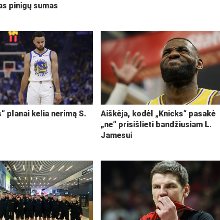
kas pinigų sumas
“ planai kelia nerimą S.
Aiškėja, kodėl „Knicks“ pasakė
„ne“ prisišlieti bandžiusiam L.
Jamesui