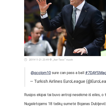
2019-11-21 23:49
© „Itar-Tass“ nuotr.
.
@qcolom10
sure can pass a ball
#7DAYSMag
— Turkish Airlines EuroLeague (@EuroLe
Rusijos ekipai tai buvo antroji nesėkmė iš eilės, o 
Nugalėtojams 18 taškų sumetė Bojanas Dubljevičiu