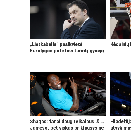
„Lietkabelis“ pasikvietė
Kėdainių 
Eurolygos patirties turintį gynėją
Shaqas: fanai daug reikalaus iš L.
Filadelfi
Jameso, bet viskas priklausys ne
atvykima