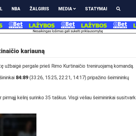
L
NBA
ŽALGIRIS
MEDIA
STATYMAI
inaičio kariauną
tę užbaigė pergale prieš Rimo Kurtinaičio treniruojamą komandą.
šininkai
84:89
(33:26, 15:25, 22:21, 14:17) pripažino šeimininkų
pirmąjį kėlinį surinko 35 taškus. Visgi vėliau šeimininkai susitvar