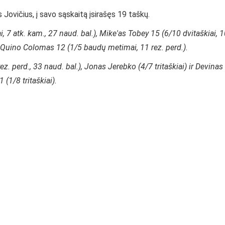
Jovičius, į savo sąskaitą įsirašęs 19 taškų.
, 7 atk. kam., 27 naud. bal.), Mike'as Tobey 15 (6/10 dvitaškiai, 
), Quino Colomas 12 (1/5 baudų metimai, 11 rez. perd.).
ez. perd., 33 naud. bal.), Jonas Jerebko (4/7 tritaškiai) ir Devinas
(1/8 tritaškiai).