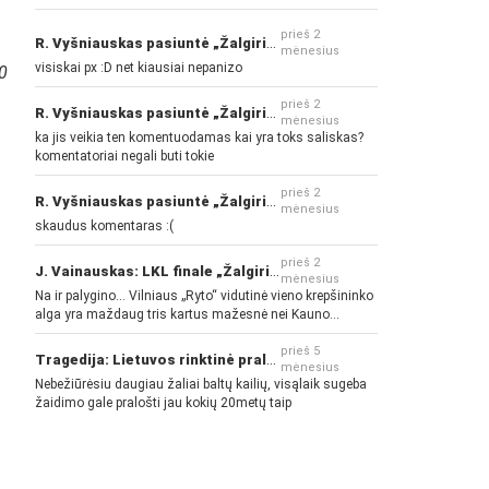
prieš 2
R. Vyšniauskas pasiuntė „Žalgirio“ ir kitų klubų fanus
mėnesius
visiskai px :D net kiausiai nepanizo
10
prieš 2
R. Vyšniauskas pasiuntė „Žalgirio“ ir kitų klubų fanus
mėnesius
ka jis veikia ten komentuodamas kai yra toks saliskas?
komentatoriai negali buti tokie
prieš 2
R. Vyšniauskas pasiuntė „Žalgirio“ ir kitų klubų fanus
mėnesius
skaudus komentaras :(
prieš 2
J. Vainauskas: LKL finale „Žalgiris“ norės pažeminti „Rytą“
mėnesius
Na ir palygino... Vilniaus „Ryto“ vidutinė vieno krepšininko
alga yra maždaug tris kartus mažesnė nei Kauno
„Žalgirio“... Mokama už sugebėjimus... Nėra pinigų - nėra
gerų žaidėjų...
prieš 5
Tragedija: Lietuvos rinktinė pralaimėjo Islandijai
mėnesius
Nebežiūrėsiu daugiau žaliai baltų kailių, visąlaik sugeba
žaidimo gale pralošti jau kokių 20metų taip