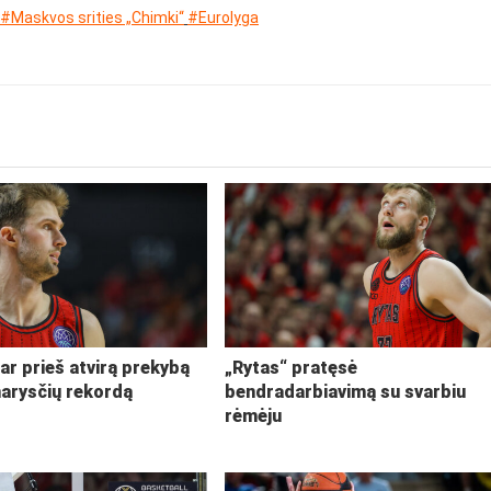
#Maskvos srities „Chimki“
#Eurolyga
ar prieš atvirą prekybą
„Rytas“ pratęsė
narysčių rekordą
bendradarbiavimą su svarbiu
rėmėju