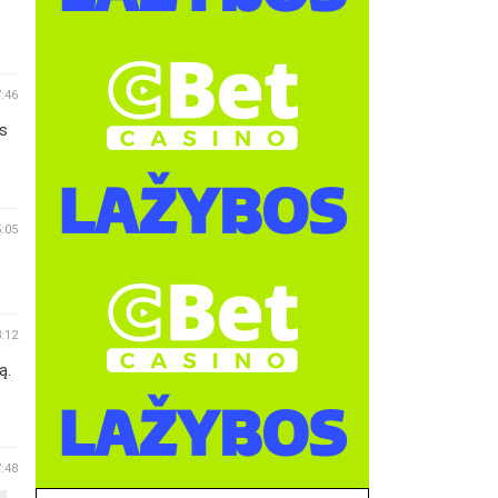
7:46
es
5:05
3:12
ą.
7:48