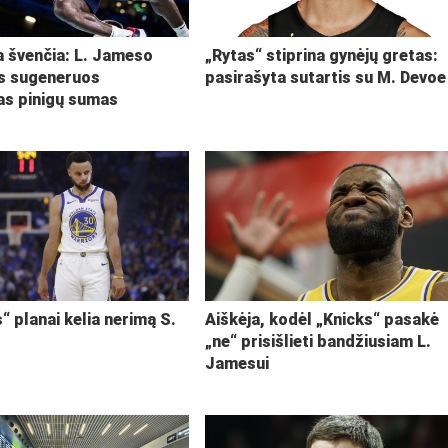
ja švenčia: L. Jameso
„Rytas“ stiprina gynėjų gretas:
s sugeneruos
pasirašyta sutartis su M. Devoe
kas pinigų sumas
“ planai kelia nerimą S.
Aiškėja, kodėl „Knicks“ pasakė
„ne“ prisišlieti bandžiusiam L.
Jamesui