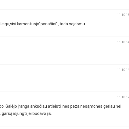
11-10 1
.Jeigu,visi komentuoja"panašiai" ,tada neįdomu
11-10 1
11-10 1
11-10 1
eido. Galėjo įranga anksčiau atleisti, nes peza nesąmones geriau nei
arsą išjungti jei būdavo jis.