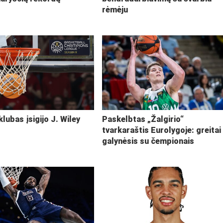
rėmėju
klubas įsigijo J. Wiley
Paskelbtas „Žalgirio“
tvarkaraštis Eurolygoje: greitai
galynėsis su čempionais