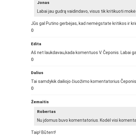
Jonas
Labai jau gudrą vaidindavo, visus tik kritikuoti mokėd
Jūs gal Putino gerbėjas, kad nemėgstate kritikos ir k
0
Edita
Aš net laukdavau,kada komentuos V. Čeponis. Labai gai
0
Dalius
Tai samdykik dailiojo čiuožimo komentatorius Čeponis 
0
Žemaitis
Robertas
Nu įdomus buvo komentatorius. Kodėl visi komentatori
Taip! Būtent!