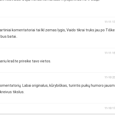
11-11 1
artiniai komentatoriai tai lkl zemas lygis, Vaido tikrai truks jau po Tišk
 bus batai..
11-11 1
iu krašte prireike tavo vietos.
11-10 2
omentatorių. Labai originalus, kūrybiškas, turintis puikų humoro jausm
reivus tikslus.
11-10 1