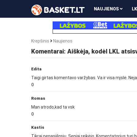
NAUJIENOS
LK
Krepšinis
Naujienos
Komentarai: Aiškėja, kodėl LKL atsis
Edita
Taigi girtas komentavo varžybas. Va ir visa mįslė. Nej
0
Romas
Man atrodo,kad ta vsk
0
Kastis
Tikrai nepasiilgsiu. Seniai reikėjo. Komentatorius turi b