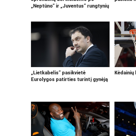
„Neptūno“ ir „Juventus“ rungtynių
„Lietkabelis“ pasikvietė
Kėdainių 
Eurolygos patirties turintį gynėją