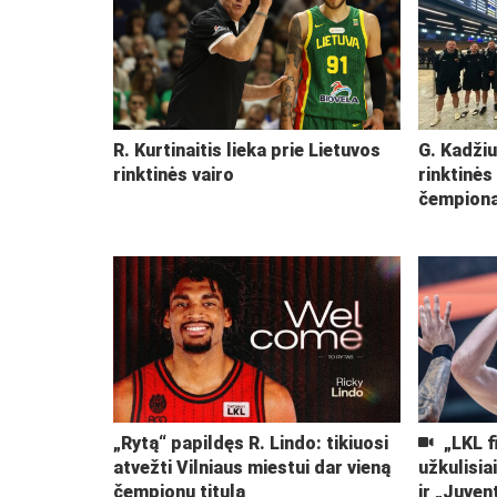
R. Kurtinaitis lieka prie Lietuvos
G. Kadžiu
rinktinės vairo
rinktinės
čempiona
„Rytą“ papildęs R. Lindo: tikiuosi
„LKL f
atvežti Vilniaus miestui dar vieną
užkulisia
čempionų titulą
ir „Juven