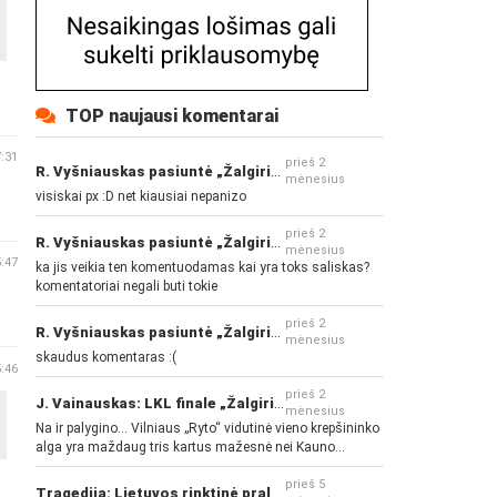
TOP naujausi komentarai
7:31
prieš 2
R. Vyšniauskas pasiuntė „Žalgirio“ ir kitų klubų fanus
mėnesius
visiskai px :D net kiausiai nepanizo
prieš 2
R. Vyšniauskas pasiuntė „Žalgirio“ ir kitų klubų fanus
mėnesius
5:47
ka jis veikia ten komentuodamas kai yra toks saliskas?
komentatoriai negali buti tokie
prieš 2
R. Vyšniauskas pasiuntė „Žalgirio“ ir kitų klubų fanus
mėnesius
skaudus komentaras :(
5:46
prieš 2
J. Vainauskas: LKL finale „Žalgiris“ norės pažeminti „Rytą“
mėnesius
Na ir palygino... Vilniaus „Ryto“ vidutinė vieno krepšininko
alga yra maždaug tris kartus mažesnė nei Kauno
„Žalgirio“... Mokama už sugebėjimus... Nėra pinigų - nėra
gerų žaidėjų...
prieš 5
Tragedija: Lietuvos rinktinė pralaimėjo Islandijai