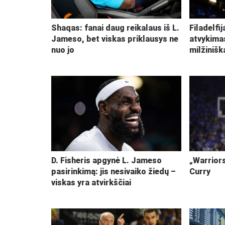
Shaqas: fanai daug reikalaus iš L.
Filadelfi
Jameso, bet viskas priklausys ne
atvykima
nuo jo
milžiniš
D. Fisheris apgynė L. Jameso
„Warriors
pasirinkimą: jis nesivaiko žiedų –
Curry
viskas yra atvirkščiai