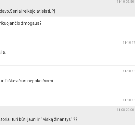
11-10 09:50
avo.Seniai reikėjo atleisti. ?ĵ
ririkuojančio žmogaus?
11-10 1
la.
11-10 1
ir Tiškevičius nepakeičiami
11-10 1
11-08 22:00
ai turi būti jauni ir " viską žinantys" ??