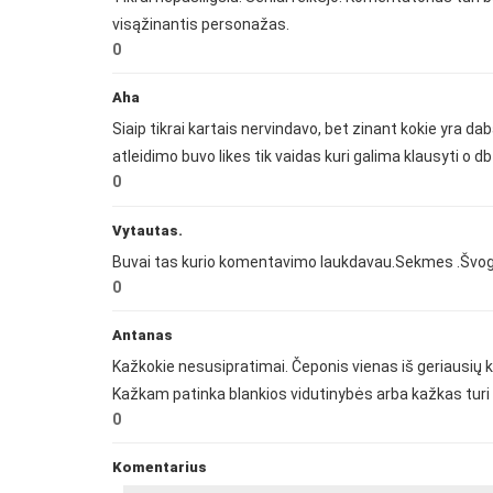
visąžinantis personažas.
0
Aha
Siaip tikrai kartais nervindavo, bet zinant kokie yra dab
atleidimo buvo likes tik vaidas kuri galima klausyti o db
0
Vytautas.
Buvai tas kurio komentavimo laukdavau.Sekmes .Švoger
0
Antanas
Kažkokie nesusipratimai. Čeponis vienas iš geriausių k
Kažkam patinka blankios vidutinybės arba kažkas turi k
0
Komentarius