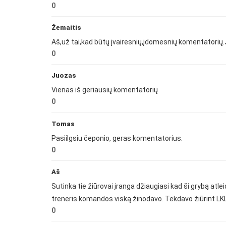
0
Žemaitis
Aš,už tai,kad būtų įvairesnių,įdomesnių komentatorių
0
Juozas
Vienas iš geriausių komentatorių
0
Tomas
Pasiilgsiu čeponio, geras komentatorius.
0
Aš
Sutinka tie žiūrovai įranga džiaugiasi kad ši grybą atl
treneris komandos viską žinodavo. Tekdavo žiūrint LKL g
0