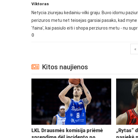
Viktoras
Netycia ziurejau kedainiu-vilki graju. Buvo idomu paziure
perizuros metu net teisejas garsiai pasako, kad myne tr
'faina', kai pasiulo eiti i shopa perziuros metu - nu supr
0
«
Kitos naujienos
LKL Drausmės komisija priėmė
„Rytas“ d
sprendimą dėl incidento po
pasiekė 