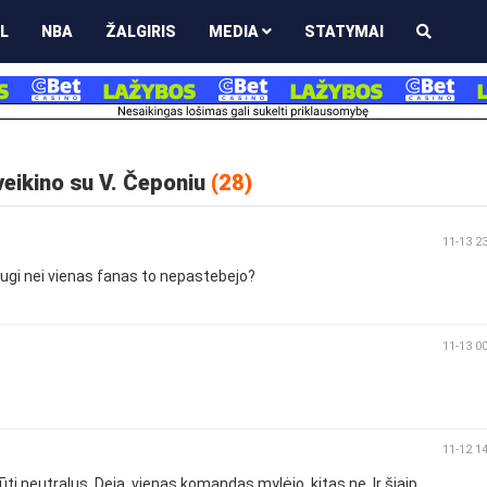
L
NBA
ŽALGIRIS
MEDIA
STATYMAI
veikino su V. Čeponiu
(28)
11-13 2
augi nei vienas fanas to nepastebejo?
11-13 0
11-12 1
ūti neutralus. Deja, vienas komandas mylėjo, kitas ne. Ir šiaip,