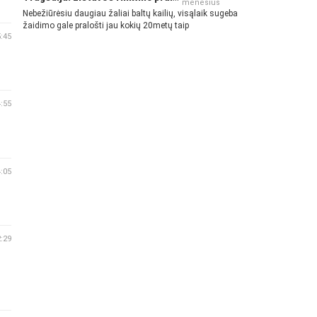
mėnesius
Nebežiūrėsiu daugiau žaliai baltų kailių, visąlaik sugeba
žaidimo gale pralošti jau kokių 20metų taip
5:45
4:55
4:05
2:29