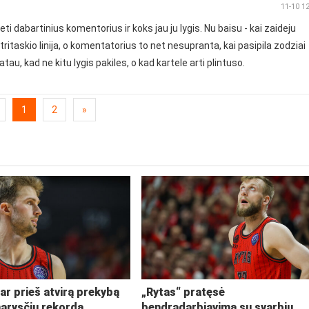
11-10 1
ti dabartinius komentorius ir koks jau ju lygis. Nu baisu - kai zaideju
itaskio linija, o komentatorius to net nesupranta, kai pasipila zodziai
atau, kad ne kitu lygis pakiles, o kad kartele arti plintuso.
1
2
»
ar prieš atvirą prekybą
„Rytas“ pratęsė
narysčių rekordą
bendradarbiavimą su svarbiu