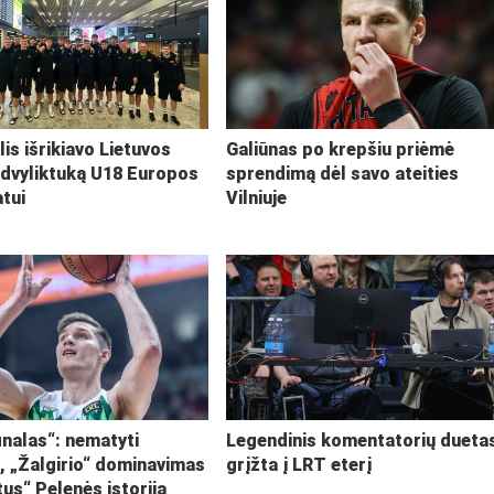
lis išrikiavo Lietuvos
Galiūnas po krepšiu priėmė
 dvyliktuką U18 Europos
sprendimą dėl savo ateities
tui
Vilniuje
inalas“: nematyti
Legendinis komentatorių dueta
i, „Žalgirio“ dominavimas
grįžta į LRT eterį
tus“ Pelenės istorija