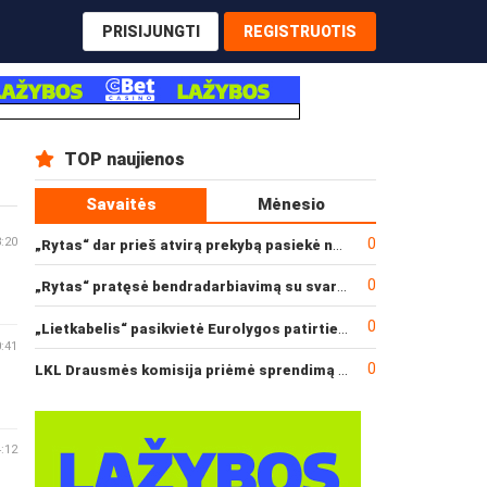
PRISIJUNGTI
REGISTRUOTIS
TOP naujienos
Savaitės
Mėnesio
0
3:20
„Rytas“ dar prieš atvirą prekybą pasiekė narysčių rekordą
0
„Rytas“ pratęsė bendradarbiavimą su svarbiu rėmėju
0
„Lietkabelis“ pasikvietė Eurolygos patirties turintį gynėją
0:41
0
LKL Drausmės komisija priėmė sprendimą dėl incidento po „Neptūno“ ir „Juventus“ rungtynių
4:12