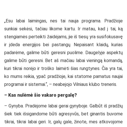
„Esu labai laimingas, nes tai nauja programa. Pradžioje
sunkiai sekėsi, tačiau likome kartu. Ir matau, kad į tai, ką
stengiamės perteikti žaidėjams, jie iš tiesų yra susifokusavę
ir įdeda energijos bei pastangų. Nepaisant klaidų, kurias
padarėme, galime būti geresni puolime. Daugelyje aspektų
galime būti geresni. Bet aš mačiau labai vieningą komandą,
kuri tikrai norėjo ir troško laimėti šias rungtynes. Čia yra tai,
ko mums reikia, ypač pradžioje, kai statome pamatus naujai
programai ir sistemai.“, – neabejojo Vilniaus klubo treneris.
– Kas nulėmė šio vakaro pergalę?
– Gynyba. Pradėjome labai gerai gynyboje. Galbūt iš pradžių
šiek tiek išsigandome būti agresyvūs, bet ginantis buvome
tikrai, tikrai labai geri. Ir, galų gale, žinote, mes atkovojome