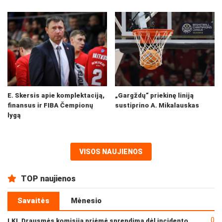
E. Skersis apie komplektaciją,
„Gargždų“ priekinę liniją
finansus ir FIBA Čempionų
sustiprino A. Mikalauskas
lygą
VISOS NAUJIENOS
TOP naujienos
Savaitės
Mėnesio
0
LKL Drausmės komisija priėmė sprendimą dėl incidento po „Neptūno“ ir „Juventus“ rungtynių