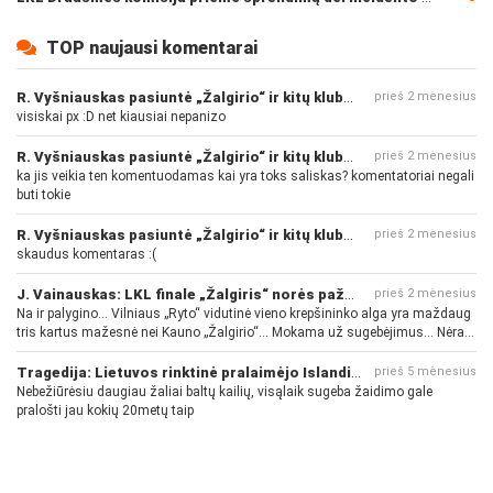
TOP naujausi komentarai
R. Vyšniauskas pasiuntė „Žalgirio“ ir kitų klubų fanus
prieš 2 mėnesius
visiskai px :D net kiausiai nepanizo
R. Vyšniauskas pasiuntė „Žalgirio“ ir kitų klubų fanus
prieš 2 mėnesius
ka jis veikia ten komentuodamas kai yra toks saliskas? komentatoriai negali
buti tokie
R. Vyšniauskas pasiuntė „Žalgirio“ ir kitų klubų fanus
prieš 2 mėnesius
skaudus komentaras :(
J. Vainauskas: LKL finale „Žalgiris“ norės pažeminti „Rytą“
prieš 2 mėnesius
Na ir palygino... Vilniaus „Ryto“ vidutinė vieno krepšininko alga yra maždaug
tris kartus mažesnė nei Kauno „Žalgirio“... Mokama už sugebėjimus... Nėra
pinigų - nėra gerų žaidėjų...
Tragedija: Lietuvos rinktinė pralaimėjo Islandijai
prieš 5 mėnesius
Nebežiūrėsiu daugiau žaliai baltų kailių, visąlaik sugeba žaidimo gale
pralošti jau kokių 20metų taip