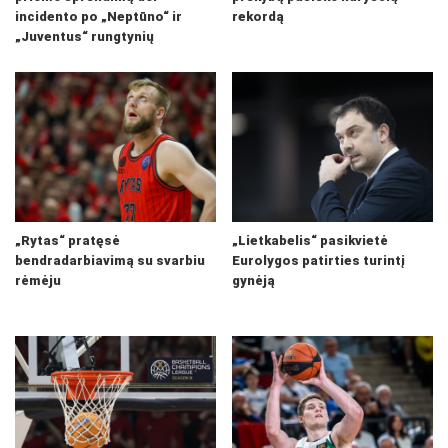
incidento po „Neptūno“ ir
rekordą
„Juventus“ rungtynių
„Rytas“ pratęsė
„Lietkabelis“ pasikvietė
bendradarbiavimą su svarbiu
Eurolygos patirties turintį
rėmėju
gynėją