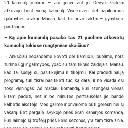
21 kamuolį puolime – visi griuvo ant jo. Devyni žaidėjai
atkovojo bent vieną kamuolį. Visi kovėsi dėl papildomos
galimybės atakai. Manau, kad tai buvo raktai – gynyba ir
pastangos.
– Ką apie komandą pasako tas 21 puolime atkovotų
kamuolių tokiose rungtynėse skaičius?
– Anksčiau nebandėme kovoti dėl kamuolių puolime, nors
turime ūgį ir galimybes, ypač su tam tikrais žaidėjais. Manau,
kad tai susiję su pasitikėjimu ir tikėjimu. Kai pradedi naują
programą, turi tikrai pasitikėti tuo, ką darai, ir ne visada esi
toks vieningas. Aš mačiau komandą, kuri stengėsi vienas
kitam padėti, net ir be minutės pertraukėlės jie bandė
kalbėtis aikštėje. Mes galime ir privalome būti geresni nei šį
vakarą. Bet pergalė išvykoje prieš Gran Kanarijos komandą,
kuri laimėjo šį trofėjų prieš kelis sezonus, yra tam tikra žinia,