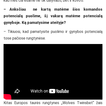
kad mes čia esame ne tik dalyvauti, bet ir kovoti.
– Anksčiau ne kartą matėme šios komandos
potencialą puolime, šį vakarą matėme potencialą
gynyboje. Ką pamatysime ateityje?
– Tikiuosi, kad pamatysite puolimo ir gynybos potencialą
tose pačiose rungtynėse.
Kitas Europos taurės rungtynes „Wolves Twinsbet“ žais