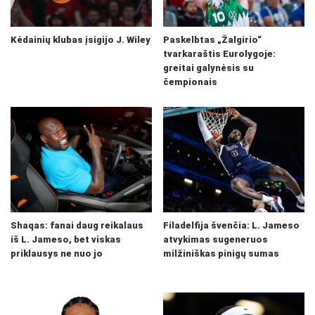
Kėdainių klubas įsigijo J. Wiley
Paskelbtas „Žalgirio“
tvarkaraštis Eurolygoje:
greitai galynėsis su
čempionais
Shaqas: fanai daug reikalaus
Filadelfija švenčia: L. Jameso
iš L. Jameso, bet viskas
atvykimas sugeneruos
priklausys ne nuo jo
milžiniškas pinigų sumas