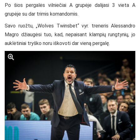
Po šios pergalės vilniečiai A grupėje dalijasi 3 vieta A
grupėje su dar trimis komandomis.
Savo ruožtu, „Wolves Twinsbet“ vyr. treneris Alessandro
Magro džiaugėsi tuo, kad, nepaisant klampių rungtynių, jo
auklėtiniai tryško noru iškovoti dar vieną pergalę.