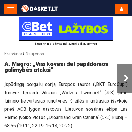
Toggle
Navigation
Krepšinis
Naujienos
A. Magro: „Visi kovėsi dėl papildomos
galimybės atakai“
Įspūdingą pergalių seriją Europos taurės („BKT EuroCup“)
turnyre tęsianti Vilniaus „Wolves Twinsbet“ (4-3) jame
laimėjo ketvirtąsias rungtynes iš eilės ir antrąsias išvykoje
prieš ACB lygos atstovus. Lietuvos sostinės ekipa Las
Palme įveikė vietos „Dreamland Gran Canaria“ (5-2) klubą –
68:66 (10:11, 22:19, 16:14, 20:22).