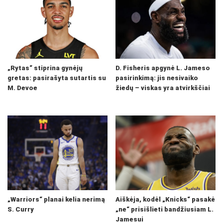
„Rytas“ stiprina gynėjų
D. Fisheris apgynė L. Jameso
gretas: pasirašyta sutartis su
pasirinkimą: jis nesivaiko
M. Devoe
žiedų – viskas yra atvirkščiai
„Warriors“ planai kelia nerimą
Aiškėja, kodėl „Knicks“ pasakė
S. Curry
„ne“ prisišlieti bandžiusiam L.
Jamesui