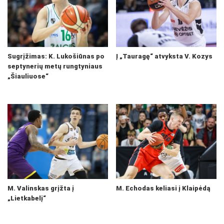
Sugrįžimas: K. Lukošiūnas po
Į „Tauragę“ atvyksta V. Kozys
septynerių metų rungtyniaus
„Šiauliuose“
M. Valinskas grįžta į
M. Echodas keliasi į Klaipėdą
„Lietkabelį“