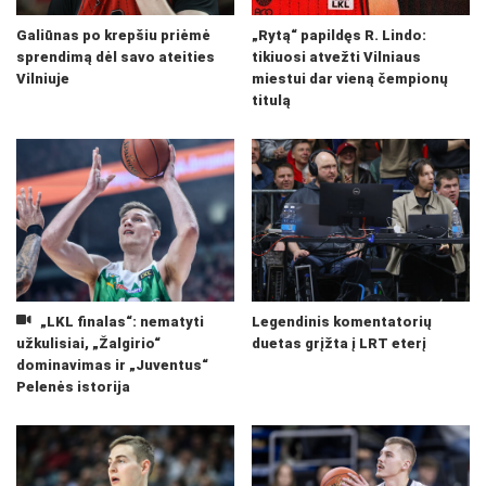
Galiūnas po krepšiu priėmė
„Rytą“ papildęs R. Lindo:
sprendimą dėl savo ateities
tikiuosi atvežti Vilniaus
Vilniuje
miestui dar vieną čempionų
titulą
„LKL finalas“: nematyti
Legendinis komentatorių
užkulisiai, „Žalgirio“
duetas grįžta į LRT eterį
dominavimas ir „Juventus“
Pelenės istorija