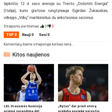
lapkričio 12 d. savo arenoje su Trento „Dolomiti Energia“
(Italija), kurio gretose rungtyniauja Eigirdas Žukauskas,
vilkėjęs „Vilkų“ marškinėlius du ankstesnius sezonus.
Straipsnio įvertinimas:
0
0
TOP 0
Nauji 0
Seni 0
Komentarų šiame straipsnyje kol kas nėra...
Kitos naujienos
LKL Drausmės komisija
„Rytas“ dar prieš atvirą
priėmė sprendimą dėl
prekybą pasiekė narysčių