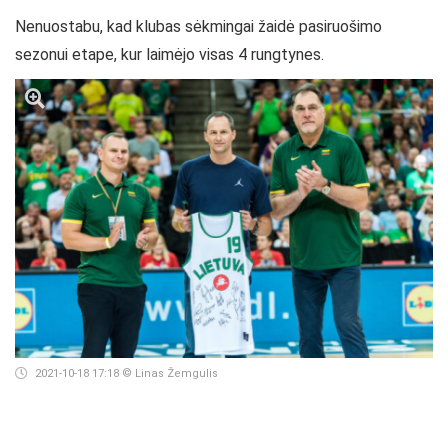
Nenuostabu, kad klubas sėkmingai žaidė pasiruošimo
sezonui etape, kur laimėjo visas 4 rungtynes.
2021-10-18 17:18
© Linas Žemgulis