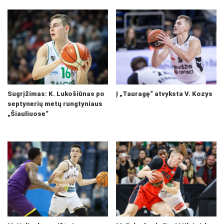
Sugrįžimas: K. Lukošiūnas po
Į „Tauragę“ atvyksta V. Kozys
septynerių metų rungtyniaus
„Šiauliuose“