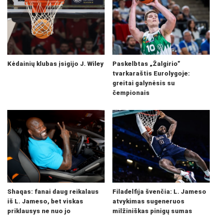
Kėdainių klubas įsigijo J. Wiley
Paskelbtas „Žalgirio“
tvarkaraštis Eurolygoje:
greitai galynėsis su
čempionais
Shaqas: fanai daug reikalaus
Filadelfija švenčia: L. Jameso
iš L. Jameso, bet viskas
atvykimas sugeneruos
priklausys ne nuo jo
milžiniškas pinigų sumas