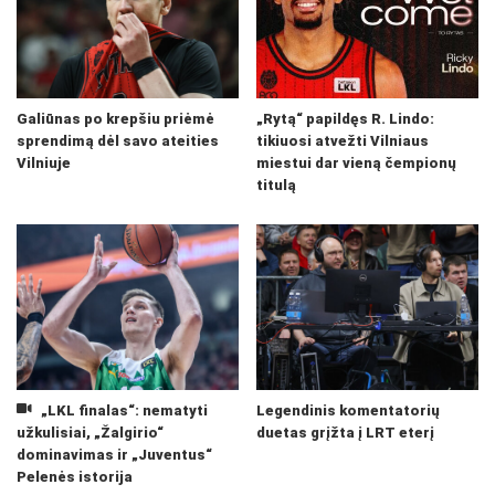
Galiūnas po krepšiu priėmė
„Rytą“ papildęs R. Lindo:
sprendimą dėl savo ateities
tikiuosi atvežti Vilniaus
Vilniuje
miestui dar vieną čempionų
titulą
„LKL finalas“: nematyti
Legendinis komentatorių
užkulisiai, „Žalgirio“
duetas grįžta į LRT eterį
dominavimas ir „Juventus“
Pelenės istorija