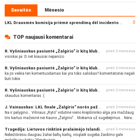
Savaitės
Mėnesio
0
LKL Drausmės komisija priėmė sprendimą dėl incidento po „Neptūno“ ir „Juventus“ rungtynių
TOP naujausi komentarai
R. Vyšniauskas pasiuntė „Žalgirio“ ir kitų klubų fanus
prieš 2 mėnesius
visiskai px :D net kiausiai nepanizo
R. Vyšniauskas pasiuntė „Žalgirio“ ir kitų klubų fanus
prieš 2 mėnesius
ka jis veikia ten komentuodamas kai yra toks saliskas? komentatoriai negali
buti tokie
R. Vyšniauskas pasiuntė „Žalgirio“ ir kitų klubų fanus
prieš 2 mėnesius
skaudus komentaras :(
J. Vainauskas: LKL finale „Žalgiris“ norės pažeminti „Rytą“
prieš 2 mėnesius
Na ir palygino... Vilniaus „Ryto“ vidutinė vieno krepšininko alga yra maždaug
tris kartus mažesnė nei Kauno „Žalgirio“... Mokama už sugebėjimus... Nėra
pinigų - nėra gerų žaidėjų...
Tragedija: Lietuvos rinktinė pralaimėjo Islandijai
prieš 5 mėnesius
Nebežiūrėsiu daugiau žaliai baltų kailių, visąlaik sugeba žaidimo gale