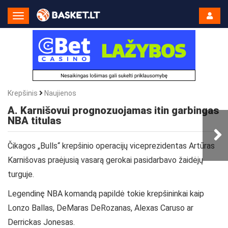
Toggle
Navigation
Krepšinis
Naujienos
A. Karnišovui prognozuojamas itin garbingas
NBA titulas
Čikagos „Bulls“ krepšinio operacijų viceprezidentas Artūras
Karnišovas praėjusią vasarą gerokai pasidarbavo žaidėjų
turguje.
Legendinę NBA komandą papildė tokie krepšininkai kaip
Lonzo Ballas, DeMaras DeRozanas, Alexas Caruso ar
Derrickas Jonesas.