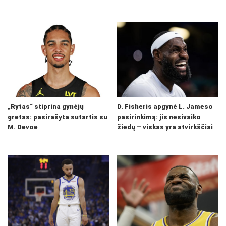
„Rytas“ stiprina gynėjų
D. Fisheris apgynė L. Jameso
gretas: pasirašyta sutartis su
pasirinkimą: jis nesivaiko
M. Devoe
žiedų – viskas yra atvirkščiai