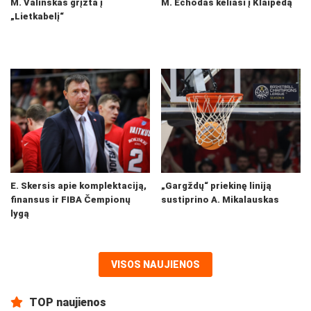
M. Valinskas grįžta į
M. Echodas keliasi į Klaipėdą
„Lietkabelį“
E. Skersis apie komplektaciją,
„Gargždų“ priekinę liniją
finansus ir FIBA Čempionų
sustiprino A. Mikalauskas
lygą
VISOS NAUJIENOS
TOP naujienos