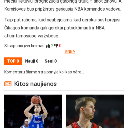
mečiui lietuviui prognozuoja garbingą titulą – anot žinovų, A.
Karnišovas bus pripžintas geriausiu NBA komandos vadovu.
Taip pat rašoma, kad neabejojama, kad gerokai sustiprėjusi
Čikagos komanda gali gerokai patriukšmauti ir NBA
atkrintamosiose varžybose.
Straipsnio įvertinimas:
2
0
#NBA
TOP 0
Nauji 0
Seni 0
Komentarų šiame straipsnyje kol kas nėra...
Kitos naujienos