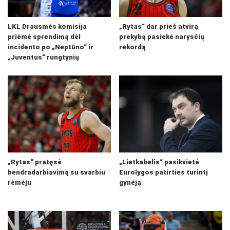
LKL Drausmės komisija
„Rytas“ dar prieš atvirą
priėmė sprendimą dėl
prekybą pasiekė narysčių
incidento po „Neptūno“ ir
rekordą
„Juventus“ rungtynių
„Rytas“ pratęsė
„Lietkabelis“ pasikvietė
bendradarbiavimą su svarbiu
Eurolygos patirties turintį
rėmėju
gynėją