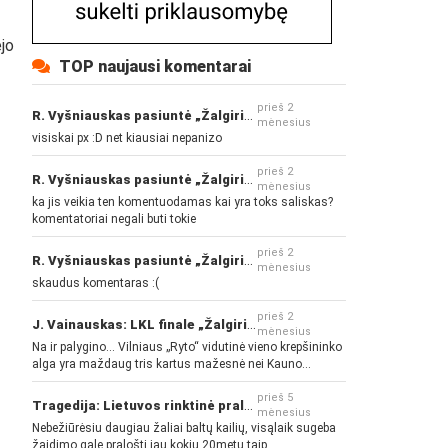
ėjo
TOP naujausi komentarai
prieš 2
R. Vyšniauskas pasiuntė „Žalgirio“ ir kitų klubų fanus
mėnesius
visiskai px :D net kiausiai nepanizo
prieš 2
R. Vyšniauskas pasiuntė „Žalgirio“ ir kitų klubų fanus
mėnesius
ka jis veikia ten komentuodamas kai yra toks saliskas?
komentatoriai negali buti tokie
prieš 2
R. Vyšniauskas pasiuntė „Žalgirio“ ir kitų klubų fanus
mėnesius
skaudus komentaras :(
prieš 2
J. Vainauskas: LKL finale „Žalgiris“ norės pažeminti „Rytą“
mėnesius
Na ir palygino... Vilniaus „Ryto“ vidutinė vieno krepšininko
alga yra maždaug tris kartus mažesnė nei Kauno
„Žalgirio“... Mokama už sugebėjimus... Nėra pinigų - nėra
gerų žaidėjų...
prieš 5
Tragedija: Lietuvos rinktinė pralaimėjo Islandijai
mėnesius
Nebežiūrėsiu daugiau žaliai baltų kailių, visąlaik sugeba
žaidimo gale pralošti jau kokių 20metų taip