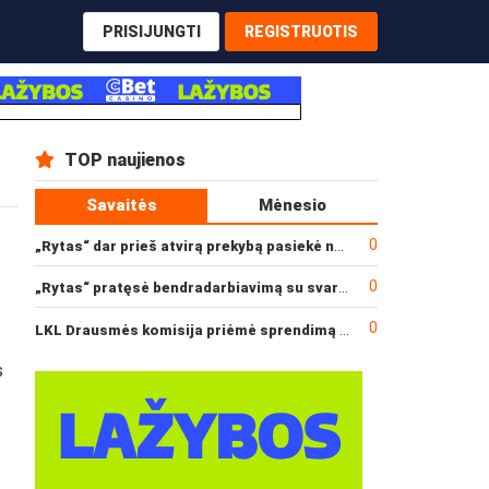
PRISIJUNGTI
REGISTRUOTIS
TOP naujienos
Savaitės
Mėnesio
0
„Rytas“ dar prieš atvirą prekybą pasiekė narysčių rekordą
0
„Rytas“ pratęsė bendradarbiavimą su svarbiu rėmėju
0
LKL Drausmės komisija priėmė sprendimą dėl incidento po „Neptūno“ ir „Juventus“ rungtynių
s