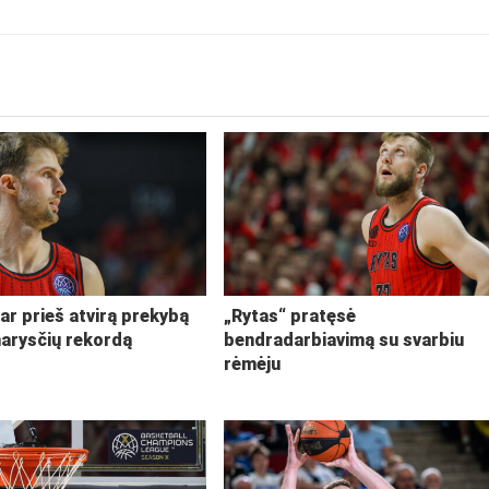
ar prieš atvirą prekybą
„Rytas“ pratęsė
narysčių rekordą
bendradarbiavimą su svarbiu
rėmėju