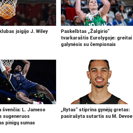
klubas įsigijo J. Wiley
Paskelbtas „Žalgirio“
tvarkaraštis Eurolygoje: greitai
galynėsis su čempionais
ja švenčia: L. Jameso
„Rytas“ stiprina gynėjų gretas:
s sugeneruos
pasirašyta sutartis su M. Devoe
kas pinigų sumas