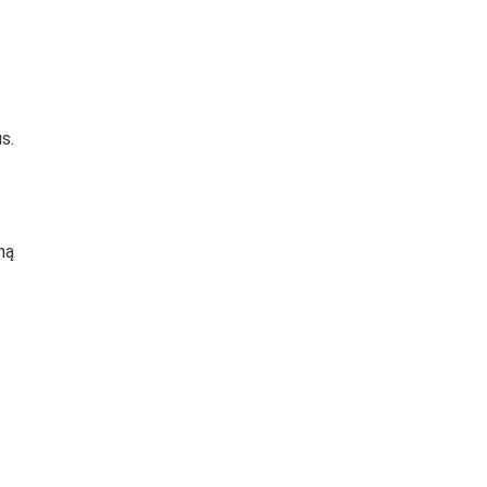
s.
ną