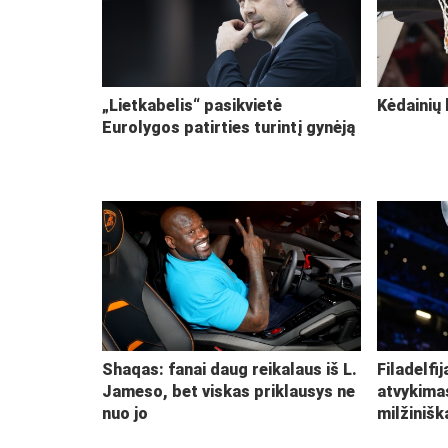
„Lietkabelis“ pasikvietė
Kėdainių 
Eurolygos patirties turintį gynėją
Shaqas: fanai daug reikalaus iš L.
Filadelfi
Jameso, bet viskas priklausys ne
atvykima
nuo jo
milžiniš