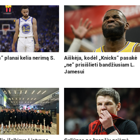
“ planai kelia nerimą S.
Aiškėja, kodėl „Knicks“ pasakė
„ne“ prisišlieti bandžiusiam L.
Jamesui