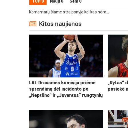
TOP 0
Nauji 0
Seni 0
Komentarų šiame straipsnyje kol kas nėra...
Kitos naujienos
LKL Drausmės komisija priėmė
„Rytas“ d
sprendimą dėl incidento po
pasiekė 
„Neptūno“ ir „Juventus“ rungtynių