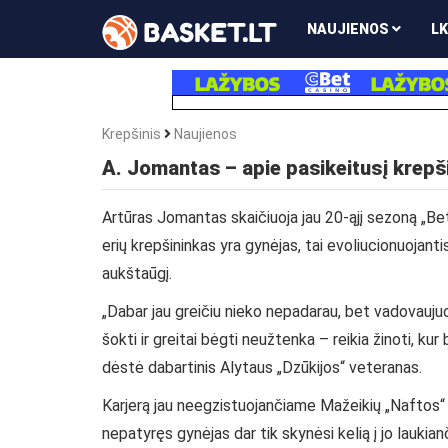
NAUJIENOS
LK
Krepšinis
Naujienos
A. Jomantas – apie pasikeitusį krepši
Artūras Jomantas skaičiuoja jau 20-ąjį sezoną „B
erių krepšininkas yra gynėjas, tai evoliucionuojanti
aukštaūgį.
„Dabar jau greičiu nieko nepadarau, bet vadovaujuos
šokti ir greitai bėgti neužtenka – reikia žinoti, kur
dėstė dabartinis Alytaus „Dzūkijos“ veteranas.
Karjerą jau neegzistuojančiame Mažeikių „Naftos“
nepatyręs gynėjas dar tik skynėsi kelią į jo lauki