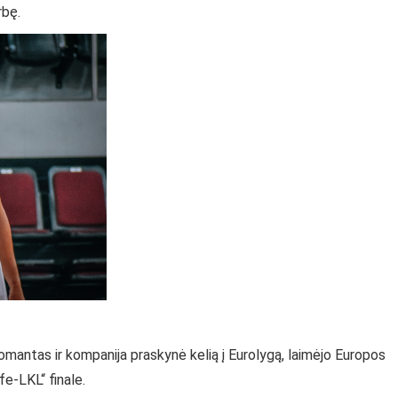
rbę.
omantas ir kompanija praskynė kelią į Eurolygą, laimėjo Europos
fe-LKL“ finale.