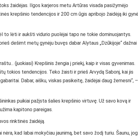
itoks žaidėjas. Ilgos karjeros metu Artūras visada pasižymėjo
inės krepšinio tendencijos ir 200 cm ūgis apribojo žaidėją iki gyn
to lėti ir aukšti vidurio puolėjai tapo ne tokie dominuojantys.
– prieš dešimt metų gynėju buvęs dabar Alytaus „Dzūkijoje“ dažnai
štu... (juokiasi) Krepšinis žengia į priekį, kaip ir visas gyvenimas.
 tokios tendencijos. Teko žaisti ir prieš Arvydą Sabonį, kai jis
 gabaritai. Dabar, aišku, viskas pasikeitę, žaidėjai daug žemesni“, –
ninkas puikiai pažįsta šalies krepšinio virtuvę. Už savo kovą ir
“ užima kapitono pareigas.
vos rinktinės žaidėją.
ai nėra, kad labai mokyčiau jaunimą, bet savo žodį turiu. Šaunu, jog