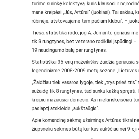
turime surinkę kolektyvą, kuris klausosi ir neįrodinė
mane kreipėsi „Jūs, Artūrai“ (juokiasi). Tai sakiau
rūbinėje, atstovaujame tam pačiam klubui“, – juoką
Tiesa, statistika rodo, jog A. Jomanto geriausi met
tik 8 rungtynes, bet veterano rodikliai įspūdingi 
19 naudingumo balų per rungtynes.
Statistiškai 35-erių mažeikiškis žaidžia geriausia
legendiniame 2008-2009 metų sezone „Lietuvos ry
„Žaidžiau tiek vasaros lygoje, tiek „trys prieš tri
sužaidę tik 8 rungtynes, tad sunku kažką spręsti. Ir
kreipiu mažiausiai dėmesio. Aš mielai iškeisčiau t
paslaptį atskleidė „aukštaūgis“.
Apie komandinę sėkmę užsiminęs Artūras tikrai ne
žiupsneliu sėkmės būtų kur kas aukščiau nei 9-oji 