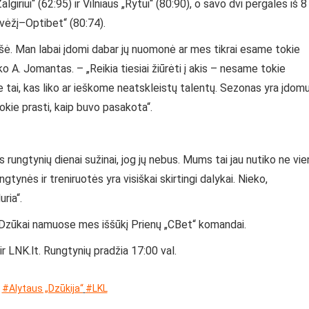
lgiriui“ (62:95) ir Vilniaus „Rytui“ (80:90), o savo dvi pergales iš 8
evėžį–Optibet“ (80:74).
ašė. Man labai įdomi dabar jų nuomonė ar mes tikrai esame tokie
ko A. Jomantas. – „Reikia tiesiai žiūrėti į akis – nesame tokie
e tai, kas liko ar ieškome neatskleistų talentų. Sezonas yra įdomu
kie prasti, kaip buvo pasakota“.
s rungtynių dienai sužinai, jog jų nebus. Mums tai jau nutiko ne vie
ngtynės ir treniruotės yra visiškai skirtingi dalykai. Nieko,
ria“.
į. Dzūkai namuose mes iššūkį Prienų „CBet“ komandai.
ir LNK.lt. Rungtynių pradžia 17:00 val.
#Alytaus „Dzūkija“
#LKL