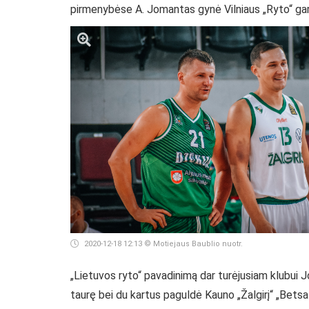
pirmenybėse A. Jomantas gynė Vilniaus „Ryto“ ga
2020-12-18 12:13
© Motiejaus Baublio nuotr.
„Lietuvos ryto“ pavadinimą dar turėjusiam klubui J
taurę bei du kartus paguldė Kauno „Žalgirį“ „Betsa