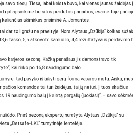
ja savo tiesų. Tiesa, labai keista buvo, kai vienas jaunas žaidėjas į
, kad gal apsieikime be šitos perdėtos pagarbos, esame toje pačioj
 keliančias akimirkas prisiminė A. Jomantas.
ai dar toli gražu ne praeityje. Nors Alytaus „Dzūkija“ kolkas suža
– 13,6 taško, 5,5 atkovoto kamuolio, 4,4 rezultatyvaus perdavimo 
 savo karjeros sezoną. Kažką panašaus jis demonstravo tik
te“, kai rinko po 16,8 naudingumo balo.
s“ turnyre, tad pavyko išlaikyti gerą formą vasaros metu. Aišku, mes
 pačios komandos tai turi žaidėjus, tai jų neturi. Į tuos skaičius
uos 19 naudingumo balų į keletą pergalių (juokiasi)“, – savo sėkmė
nuliūdo. Prieš sezoną ekspertų nurašyta Alytaus „Dzūkija“ su
vieta „Betsafe-LKL“ turnyrinėje lentelėje.