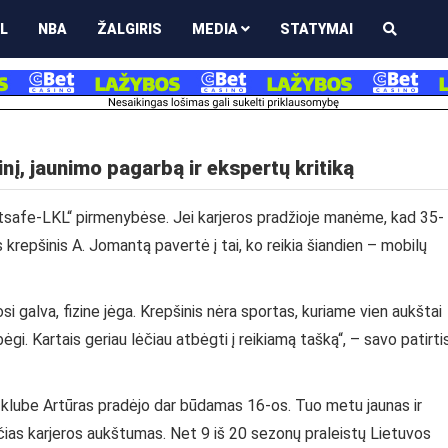
L
NBA
ŽALGIRIS
MEDIA
STATYMAI
nį, jaunimo pagarbą ir ekspertų kritiką
etsafe-LKL“ pirmenybėse. Jei karjeros pradžioje manėme, kad 35-
s krepšinis A. Jomantą pavertė į tai, ko reikia šiandien – mobilų
i galva, fizine jėga. Krepšinis nėra sportas, kuriame vien aukštai
 bėgi. Kartais geriau lėčiau atbėgti į reikiamą tašką“, – savo patirti
 klube Artūras pradėjo dar būdamas 16-os. Tuo metu jaunas ir
ančias karjeros aukštumas. Net 9 iš 20 sezonų praleistų Lietuvos