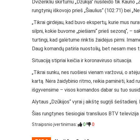
Dviženkliu skirtumu „Dzūkija“ nusileido tik Kauno „Ža
rungtynių iškovojo prieš „Šiaulius“ (102:71) bei „N
„Tikrai girdėjau, kad buvo ekspertų, kurie mus nur
silpni, kokie buvome „piešiami“ prieš sezoną“, – sa
turtingi, kad galėtume rinktis žaidėjus pirmi. Imam
Daug komandų patiria nuostolių, bet nesam mes to
Situaciją stipriai keičia ir koronaviruso situacija.
„Tikrai sunku, nes ruošiesi vienam varžovui, o atėju
kartą. Nėra žaidybinio ritmo, reikia paminėti, kad ru
išgyvensime – visos komandos dabar su tuo susidu
Alytaus „Dzūkijos“ vyrai į aikštę sugrįš šeštadien
Šias rungtynes tiesiogiai transliuos BTV televizija 
Straipsnio įvertinimas:
0
0