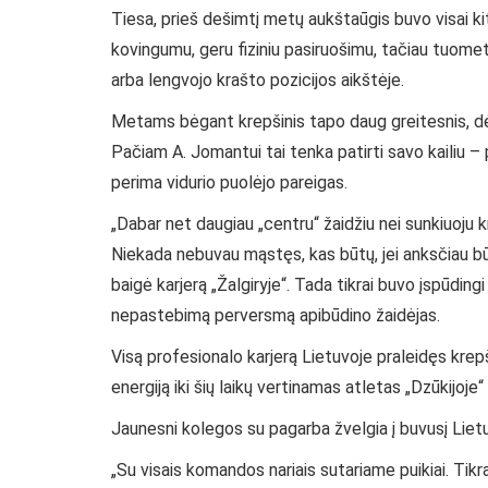
Tiesa, prieš dešimtį metų aukštaūgis buvo visai k
kovingumu, geru fiziniu pasiruošimu, tačiau tuomet
arba lengvojo krašto pozicijos aikštėje.
Metams bėgant krepšinis tapo daug greitesnis, dėl 
Pačiam A. Jomantui tai tenka patirti savo kailiu 
perima vidurio puolėjo pareigas.
„Dabar net daugiau „centru“ žaidžiu nei sunkiuoju kra
Niekada nebuvau mąstęs, kas būtų, jei anksčiau būtų
baigė karjerą „Žalgiryje“. Tada tikrai buvo įspūdingi
nepastebimą perversmą apibūdino žaidėjas.
Visą profesionalo karjerą Lietuvoje praleidęs krepši
energiją iki šių laikų vertinamas atletas „Dzūkijoje
Jaunesni kolegos su pagarba žvelgia į buvusį Lietu
„Su visais komandos nariais sutariame puikiai. Tikr