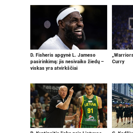
D. Fisheris apgynė L. Jameso
„Warriors
pasirinkimą: jis nesivaiko žiedų –
Curry
viskas yra atvirkščiai