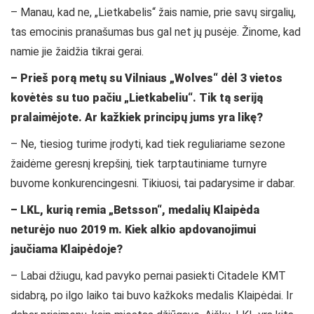
– Manau, kad ne, „Lietkabelis“ žais namie, prie savų sirgalių,
tas emocinis pranašumas bus gal net jų pusėje. Žinome, kad
namie jie žaidžia tikrai gerai.
– Prieš porą metų su Vilniaus „Wolves“ dėl 3 vietos
kovėtės su tuo pačiu „Lietkabeliu“. Tik tą seriją
pralaimėjote. Ar kažkiek principų jums yra likę?
– Ne, tiesiog turime įrodyti, kad tiek reguliariame sezone
žaidėme geresnį krepšinį, tiek tarptautiniame turnyre
buvome konkurencingesni. Tikiuosi, tai padarysime ir dabar.
– LKL, kurią remia „Betsson“, medalių Klaipėda
neturėjo nuo 2019 m. Kiek alkio apdovanojimui
jaučiama Klaipėdoje?
– Labai džiugu, kad pavyko pernai pasiekti Citadele KMT
sidabrą, po ilgo laiko tai buvo kažkoks medalis Klaipėdai. Ir