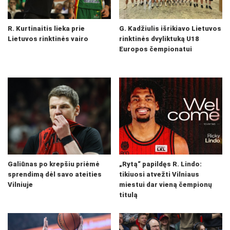
R. Kurtinaitis lieka prie
G. Kadžiulis išrikiavo Lietuvos
Lietuvos rinktinės vairo
rinktinės dvyliktuką U18
Europos čempionatui
Galiūnas po krepšiu priėmė
„Rytą“ papildęs R. Lindo:
sprendimą dėl savo ateities
tikiuosi atvežti Vilniaus
Vilniuje
miestui dar vieną čempionų
titulą