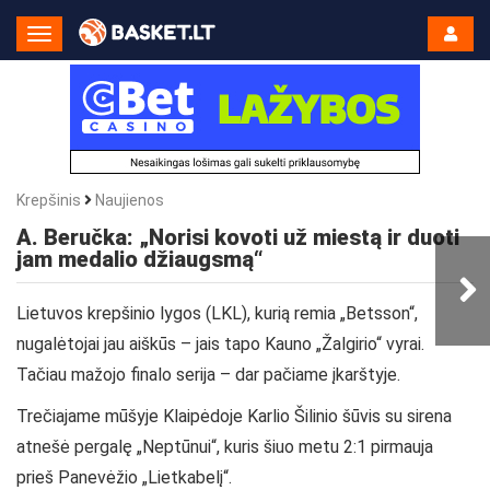
Toggle
Navigation
Krepšinis
Naujienos
A. Beručka: „Norisi kovoti už miestą ir duoti
jam medalio džiaugsmą“
Lietuvos krepšinio lygos (LKL), kurią remia „Betsson“,
nugalėtojai jau aiškūs – jais tapo Kauno „Žalgirio“ vyrai.
Tačiau mažojo finalo serija – dar pačiame įkarštyje.
Trečiajame mūšyje Klaipėdoje Karlio Šilinio šūvis su sirena
atnešė pergalę „Neptūnui“, kuris šiuo metu 2:1 pirmauja
prieš Panevėžio „Lietkabelį“.