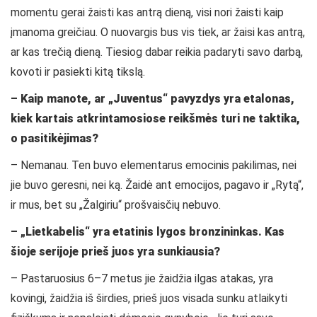
momentu gerai žaisti kas antrą dieną, visi nori žaisti kaip
įmanoma greičiau. O nuovargis bus vis tiek, ar žaisi kas antrą,
ar kas trečią dieną. Tiesiog dabar reikia padaryti savo darbą,
kovoti ir pasiekti kitą tikslą.
– Kaip manote, ar „Juventus“ pavyzdys yra etalonas,
kiek kartais atkrintamosiose reikšmės turi ne taktika,
o pasitikėjimas?
– Nemanau. Ten buvo elementarus emocinis pakilimas, nei
jie buvo geresni, nei ką. Žaidė ant emocijos, pagavo ir „Rytą“,
ir mus, bet su „Žalgiriu“ prošvaisčių nebuvo.
– „Lietkabelis“ yra etatinis lygos bronzininkas. Kas
šioje serijoje prieš juos yra sunkiausia?
– Pastaruosius 6–7 metus jie žaidžia ilgas atakas, yra
kovingi, žaidžia iš širdies, prieš juos visada sunku atlaikyti