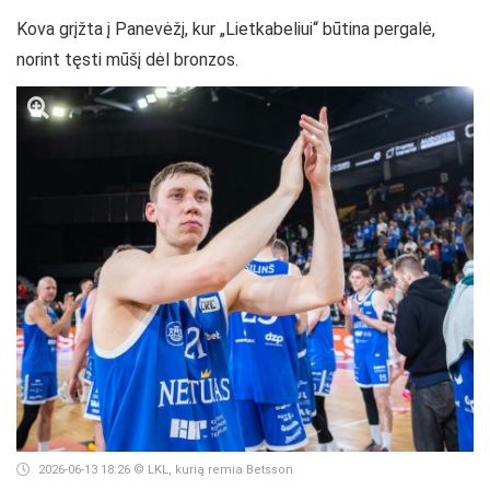
Kova grįžta į Panevėžį, kur „Lietkabeliui“ būtina pergalė,
norint tęsti mūšį dėl bronzos.
2026-06-13 18:26
© LKL, kurią remia Betsson