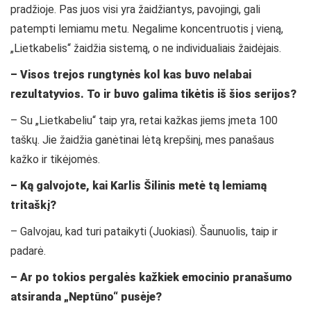
pradžioje. Pas juos visi yra žaidžiantys, pavojingi, gali
patempti lemiamu metu. Negalime koncentruotis į vieną,
„Lietkabelis“ žaidžia sistemą, o ne individualiais žaidėjais.
– Visos trejos rungtynės kol kas buvo nelabai
rezultatyvios. To ir buvo galima tikėtis iš šios serijos?
– Su „Lietkabeliu“ taip yra, retai kažkas jiems įmeta 100
taškų. Jie žaidžia ganėtinai lėtą krepšinį, mes panašaus
kažko ir tikėjomės.
– Ką galvojote, kai Karlis Šilinis metė tą lemiamą
tritaškį?
– Galvojau, kad turi pataikyti (Juokiasi). Šaunuolis, taip ir
padarė.
– Ar po tokios pergalės kažkiek emocinio pranašumo
atsiranda „Neptūno“ pusėje?