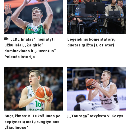
„LKL finalas“: nematyti
Legendinis komentatorių
užkulisiai, „Žalgirio“
duetas grįžta į LRT eterį
dominavimas ir „Juventus“
Pelenės istorija
Sugrįžimas: K. Lukošiūnas po
Į „Tauragę“ atvyksta V. Kozys
septynerių metų rungtyniaus
„Šiauliuose“