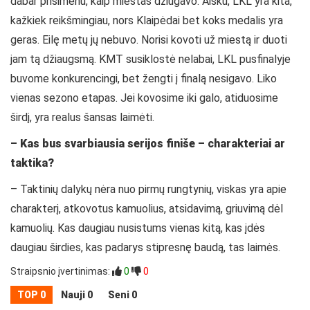
dabar prisimenu, kaip miestas džiūgavo. Aišku, LKL yra kita,
kažkiek reikšmingiau, nors Klaipėdai bet koks medalis yra
geras. Eilę metų jų nebuvo. Norisi kovoti už miestą ir duoti
jam tą džiaugsmą. KMT susiklostė nelabai, LKL pusfinalyje
buvome konkurencingi, bet žengti į finalą nesigavo. Liko
vienas sezono etapas. Jei kovosime iki galo, atiduosime
širdį, yra realus šansas laimėti.
– Kas bus svarbiausia serijos finiše – charakteriai ar
taktika?
– Taktinių dalykų nėra nuo pirmų rungtynių, viskas yra apie
charakterį, atkovotus kamuolius, atsidavimą, griuvimą dėl
kamuolių. Kas daugiau nusistums vienas kitą, kas įdės
daugiau širdies, kas padarys stipresnę baudą, tas laimės.
Straipsnio įvertinimas:
0
0
TOP 0
Nauji 0
Seni 0