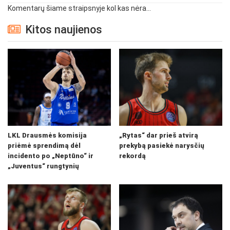
Komentarų šiame straipsnyje kol kas nėra...
Kitos naujienos
LKL Drausmės komisija
„Rytas“ dar prieš atvirą
priėmė sprendimą dėl
prekybą pasiekė narysčių
incidento po „Neptūno“ ir
rekordą
„Juventus“ rungtynių