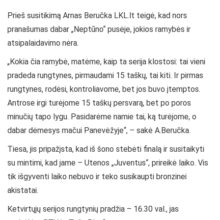
Prieš susitikimą Arnas Beručka LKL.lt teigė, kad nors
pranašumas dabar „Neptūno“ pusėje, jokios ramybės ir
atsipalaidavimo nėra.
„Kokia čia ramybė, matėme, kaip ta serija klostosi: tai vieni
pradeda rungtynes, pirmaudami 15 taškų, tai kiti. Ir pirmas
rungtynes, rodėsi, kontroliavome, bet jos buvo įtemptos.
Antrose irgi turėjome 15 taškų persvarą, bet po poros
minučių tapo lygu. Pasidarėme namie tai, ką turėjome, o
dabar dėmesys mačui Panevėžyje“, – sakė A.Beručka.
Tiesa, jis pripažįsta, kad iš šono stebėti finalą ir susitaikyti
su mintimi, kad jame – Utenos „Juventus“, prireikė laiko. Vis
tik išgyventi laiko nebuvo ir teko susikaupti bronzinei
akistatai.
Ketvirtųjų serijos rungtynių pradžia – 16.30 val., jas