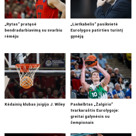
„Rytas“ pratęsė
„Lietkabelis“ pasikvietė
bendradarbiavimą su svarbiu
Eurolygos patirties turintį
rėmėju
gynėją
Kėdainių klubas įsigijo J. Wiley
Paskelbtas „Žalgirio“
tvarkaraštis Eurolygoje:
greitai galynėsis su
čempionais