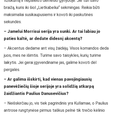
fiziškumą ir nepaleisti dėmesio gynyboje. Jie turi savo
braižą, kuris iki šiol „Lietkabeliui“ sėkmingas. Reikia būti
maksimaliai susikaupusiems ir kovoti iki paskutinės
sekundės.
– Jamelui Morrisui serija yra sunki. Ar tai labiau jo
paties kaltė, ar dedate didesnį akcentą?
– Akcentus dedame ant visų žaidėjų. Visos komandos deda
juos, mes ne išimtis. Turime savo taisykles, kurių turime
laikytis. Jei gerai įgyvendiname jas, galime kovoti dėl
pergalės.
– Ar galima išskirti, kad vienas pavojingiausių
panevėžiečių šioje serijoje yra solidžią atkarpą
žaidžiantis Paulius Danusevičius?
– Neišskirčiau jo, vis tiek pagrindinis yra Kullamae, o Paulius
antrose rungtynėse pirmus taškus pelnė tik trečio kėlinio