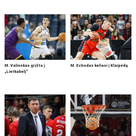
M. Valinskas grįžta į
M. Echodas keliasi į Klaipėdą
„Lietkabelį“