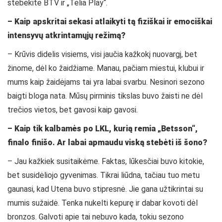
stebėkite BTV ir „Telia Play“.
– Kaip apskritai sekasi atlaikyti tą fiziškai ir emociškai
intensyvų atkrintamųjų režimą?
– Krūvis didelis visiems, visi jaučia kažkokį nuovargį, bet
žinome, dėl ko žaidžiame. Manau, pačiam miestui, klubui ir
mums kaip žaidėjams tai yra labai svarbu. Nesinori sezono
baigti bloga nata. Mūsų pirminis tikslas buvo žaisti ne dėl
trečios vietos, bet gavosi kaip gavosi.
– Kaip tik kalbamės po LKL, kurią remia „Betsson“,
finalo finišo. Ar labai apmaudu viską stebėti iš šono?
– Jau kažkiek susitaikėme. Faktas, lūkesčiai buvo kitokie,
bet susidėliojo gyvenimas. Tikrai liūdna, tačiau tuo metu
gaunasi, kad Utena buvo stipresnė. Jie gana užtikrintai su
mumis sužaidė. Tenka nukelti kepurę ir dabar kovoti dėl
bronzos. Galvoti apie tai nebuvo kada, tokiu sezono