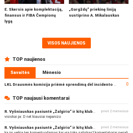
E. Skersis apie komplektaciją,
„Gargždų“ priekinę liniją
finansus ir FIBA Čempionų
sustiprino A. Mikalauskas
lygą
VISOS NAUJIENOS
TOP naujienos
Savaitės
Mėnesio
0
LKL Drausmės komisija priėmė sprendimą dėl incidento po „Neptūno“ ir „Juventus“ rungtynių
TOP naujausi komentarai
R. Vyšniauskas pasiuntė „Žalgirio“ ir kitų klubų fanus
prieš 2 mėnesius
visiskai px :D net kiausiai nepanizo
R. Vyšniauskas pasiuntė „Žalgirio“ ir kitų klubų fanus
prieš 2 mėnesius
ka jis veikia ten komentuodamas kai yra toks saliskas? komentatoriai negali