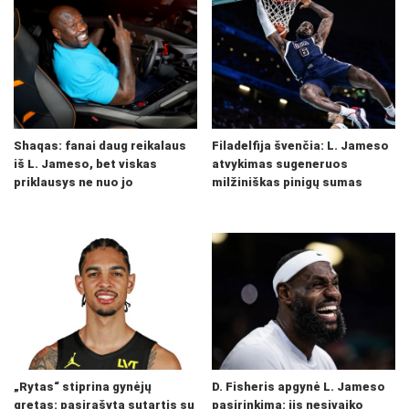
Shaqas: fanai daug reikalaus
Filadelfija švenčia: L. Jameso
iš L. Jameso, bet viskas
atvykimas sugeneruos
priklausys ne nuo jo
milžiniškas pinigų sumas
„Rytas“ stiprina gynėjų
D. Fisheris apgynė L. Jameso
gretas: pasirašyta sutartis su
pasirinkimą: jis nesivaiko