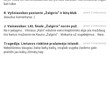
buti tokie
R. Vyšniauskas pasiuntė „Žalgirio“ ir kitų klubų fanus
prieš 2 mėnesius
skaudus komentaras :(
J. Vainauskas: LKL finale „Žalgiris“ norės pažeminti „Rytą“
prieš 2 mėnesius
Na ir palygino... Vilniaus „Ryto“ vidutinė vieno krepšininko alga yra maždaug
tris kartus mažesnė nei Kauno „Žalgirio“... Mokama už sugebėjimus... Nėra
pinigų - nėra gerų žaidėjų...
Tragedija: Lietuvos rinktinė pralaimėjo Islandijai
prieš 5 mėnesius
Nebežiūrėsiu daugiau žaliai baltų kailių, visąlaik sugeba žaidimo gale
pralošti jau kokių 20metų taip