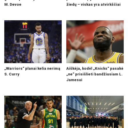
M. Devoe
žiedų – viskas yra atvirkščiai
„Warriors“ planai kelia nerimą
Aiškėja, kodėl „Knicks“ pasakė
S. Curry
„ne“ prisišlieti bandžiusiam L.
Jamesui