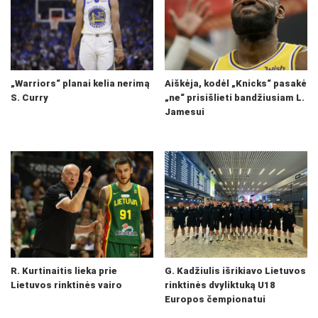
„Warriors“ planai kelia nerimą
Aiškėja, kodėl „Knicks“ pasakė
S. Curry
„ne“ prisišlieti bandžiusiam L.
Jamesui
R. Kurtinaitis lieka prie
G. Kadžiulis išrikiavo Lietuvos
Lietuvos rinktinės vairo
rinktinės dvyliktuką U18
Europos čempionatui