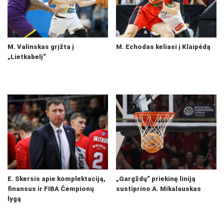
M. Valinskas grįžta į
M. Echodas keliasi į Klaipėdą
„Lietkabelį“
E. Skersis apie komplektaciją,
„Gargždų“ priekinę liniją
finansus ir FIBA Čempionų
sustiprino A. Mikalauskas
lygą