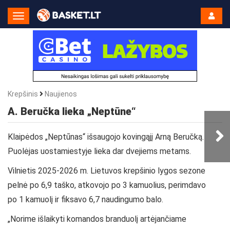
Toggle
Navigation
Krepšinis
Naujienos
A. Beručka lieka „Neptūne“
Klaipėdos „Neptūnas“ išsaugojo kovingąjį Arną Beručką.
Puolėjas uostamiestyje lieka dar dvejiems metams.
Vilnietis 2025-2026 m. Lietuvos krepšinio lygos sezone
pelnė po 6,9 taško, atkovojo po 3 kamuolius, perimdavo
po 1 kamuolį ir fiksavo 6,7 naudingumo balo.
„Norime išlaikyti komandos branduolį artėjančiame