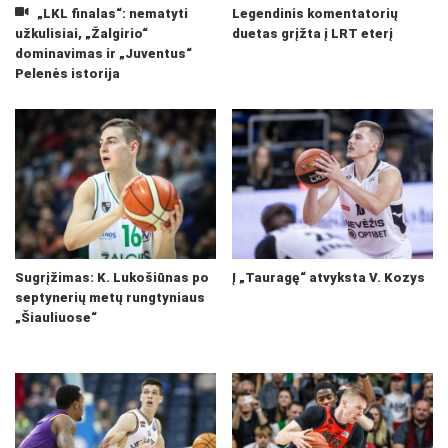
„LKL finalas“: nematyti
Legendinis komentatorių
užkulisiai, „Žalgirio“
duetas grįžta į LRT eterį
dominavimas ir „Juventus“
Pelenės istorija
Sugrįžimas: K. Lukošiūnas po
Į „Tauragę“ atvyksta V. Kozys
septynerių metų rungtyniaus
„Šiauliuose“