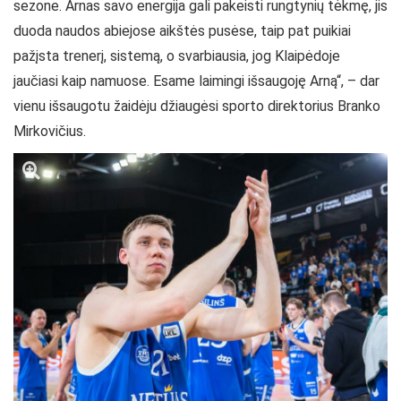
sezone. Arnas savo energija gali pakeisti rungtynių tėkmę, jis
duoda naudos abiejose aikštės pusėse, taip pat puikiai
pažįsta trenerį, sistemą, o svarbiausia, jog Klaipėdoje
jaučiasi kaip namuose. Esame laimingi išsaugoję Arną“, – dar
vienu išsaugotu žaidėju džiaugėsi sporto direktorius Branko
Mirkovičius.