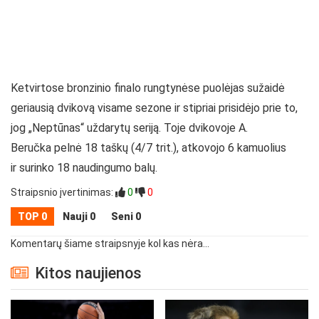
Ketvirtose bronzinio finalo rungtynėse puolėjas sužaidė
geriausią dvikovą visame sezone ir stipriai prisidėjo prie to,
jog „Neptūnas“ uždarytų seriją. Toje dvikovoje A.
Beručka pelnė 18 taškų (4/7 trit.), atkovojo 6 kamuolius
ir surinko 18 naudingumo balų.
Straipsnio įvertinimas:
0
0
TOP 0
Nauji 0
Seni 0
Komentarų šiame straipsnyje kol kas nėra...
Kitos naujienos