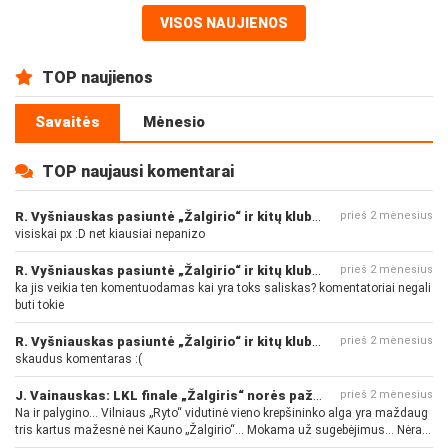
VISOS NAUJIENOS
TOP naujienos
Savaitės
Mėnesio
TOP naujausi komentarai
R. Vyšniauskas pasiuntė „Žalgirio“ ir kitų klubų fanus
prieš 2 mėnesius
visiskai px :D net kiausiai nepanizo
R. Vyšniauskas pasiuntė „Žalgirio“ ir kitų klubų fanus
prieš 2 mėnesius
ka jis veikia ten komentuodamas kai yra toks saliskas? komentatoriai negali
buti tokie
R. Vyšniauskas pasiuntė „Žalgirio“ ir kitų klubų fanus
prieš 2 mėnesius
skaudus komentaras :(
J. Vainauskas: LKL finale „Žalgiris“ norės pažeminti „Rytą“
prieš 2 mėnesius
Na ir palygino... Vilniaus „Ryto“ vidutinė vieno krepšininko alga yra maždaug
tris kartus mažesnė nei Kauno „Žalgirio“... Mokama už sugebėjimus... Nėra
pinigų - nėra gerų žaidėjų...