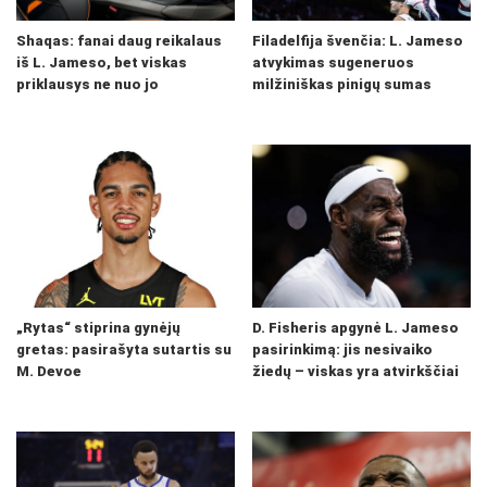
Shaqas: fanai daug reikalaus
Filadelfija švenčia: L. Jameso
iš L. Jameso, bet viskas
atvykimas sugeneruos
priklausys ne nuo jo
milžiniškas pinigų sumas
„Rytas“ stiprina gynėjų
D. Fisheris apgynė L. Jameso
gretas: pasirašyta sutartis su
pasirinkimą: jis nesivaiko
M. Devoe
žiedų – viskas yra atvirkščiai