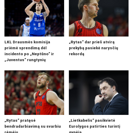
LKL Drausmės komisija
„Rytas“ dar prieš atvirą
priėmė sprendimą dėl
prekybą pasiekė narysčių
incidento po „Neptūno“ ir
rekordą
„Juventus“ rungtynių
„Rytas“ pratęsė
„Lietkabelis“ pasikvietė
bendradarbiavimą su svarbiu
Eurolygos patirties turintį
rėmėju
gynėją