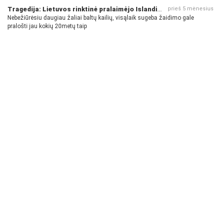
Tragedija: Lietuvos rinktinė pralaimėjo Islandijai
prieš 5 mėnesius
Nebežiūrėsiu daugiau žaliai baltų kailių, visąlaik sugeba žaidimo gale
pralošti jau kokių 20metų taip