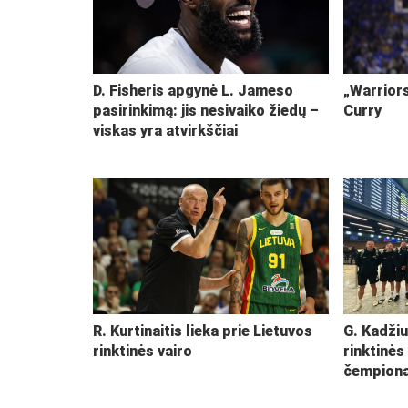
D. Fisheris apgynė L. Jameso
„Warriors
pasirinkimą: jis nesivaiko žiedų –
Curry
viskas yra atvirkščiai
R. Kurtinaitis lieka prie Lietuvos
G. Kadžiu
rinktinės vairo
rinktinės
čempiona