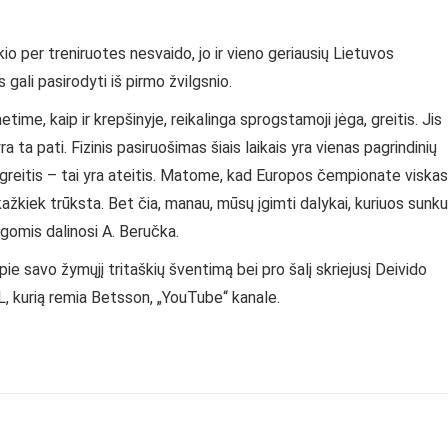
io per treniruotes nesvaido, jo ir vieno geriausių Lietuvos
gali pasirodyti iš pirmo žvilgsnio.
me, kaip ir krepšinyje, reikalinga sprogstamoji jėga, greitis. Jis
 ta pati. Fizinis pasiruošimas šiais laikais yra vienas pagrindinių
 greitis – tai yra ateitis. Matome, kad Europos čempionate viskas
 kažkiek trūksta. Bet čia, manau, mūsų įgimti dalykai, kuriuos sunku
lgomis dalinosi A. Beručka.
ie savo žymųjį tritaškių šventimą bei pro šalį skriejusį Deivido
L, kurią remia Betsson, „YouTube“ kanale.