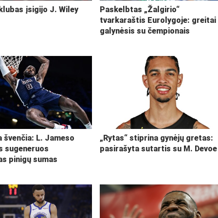
klubas įsigijo J. Wiley
Paskelbtas „Žalgirio“
tvarkaraštis Eurolygoje: greitai
galynėsis su čempionais
ja švenčia: L. Jameso
„Rytas“ stiprina gynėjų gretas:
s sugeneruos
pasirašyta sutartis su M. Devoe
kas pinigų sumas