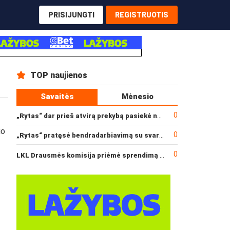
PRISIJUNGTI
REGISTRUOTIS
TOP naujienos
Savaitės
Mėnesio
0
„Rytas“ dar prieš atvirą prekybą pasiekė narysčių rekordą
io
0
„Rytas“ pratęsė bendradarbiavimą su svarbiu rėmėju
0
LKL Drausmės komisija priėmė sprendimą dėl incidento po „Neptūno“ ir „Juventus“ rungtynių