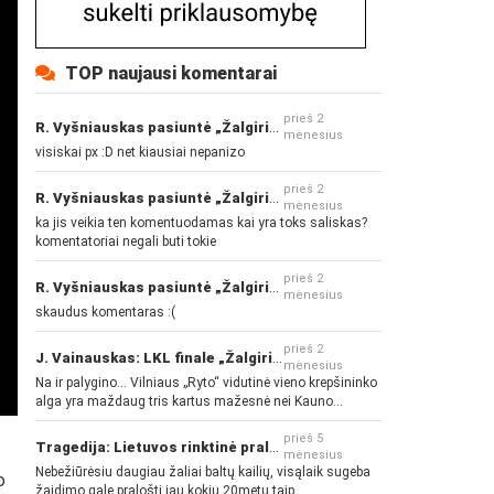
TOP naujausi komentarai
prieš 2
R. Vyšniauskas pasiuntė „Žalgirio“ ir kitų klubų fanus
mėnesius
visiskai px :D net kiausiai nepanizo
prieš 2
R. Vyšniauskas pasiuntė „Žalgirio“ ir kitų klubų fanus
mėnesius
ka jis veikia ten komentuodamas kai yra toks saliskas?
komentatoriai negali buti tokie
prieš 2
R. Vyšniauskas pasiuntė „Žalgirio“ ir kitų klubų fanus
mėnesius
skaudus komentaras :(
prieš 2
J. Vainauskas: LKL finale „Žalgiris“ norės pažeminti „Rytą“
mėnesius
Na ir palygino... Vilniaus „Ryto“ vidutinė vieno krepšininko
alga yra maždaug tris kartus mažesnė nei Kauno
„Žalgirio“... Mokama už sugebėjimus... Nėra pinigų - nėra
gerų žaidėjų...
prieš 5
Tragedija: Lietuvos rinktinė pralaimėjo Islandijai
mėnesius
Nebežiūrėsiu daugiau žaliai baltų kailių, visąlaik sugeba
o
žaidimo gale pralošti jau kokių 20metų taip