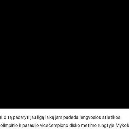
, o tą padaryti jau ilgą laiką jam padeda lengvosios atletikos
a olimpinio ir pasaulio vicečempiono disko metimo rungtyje Mykol