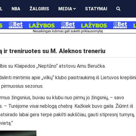
L
NBA
ŽALGIRIS
MEDIA
STATYMAI
ą ir treniruotes su M. Aleknos treneriu
kalbis su Klaipėdos „Neptūno“ atstovu Arnu Beručka.
linti mintimis apie „vilkų“ klubo pasitraukimą iš Lietuvos krepšin
 pirmuosius sezonus.
irmus žingsnius, buvau su klubu nuo pirmų jo žingsnių, – savo
kas. – Turėjome visai neblogą
chebrą
. Kažkiek buvo gaila. Žiūrint iš
tsirado labai gera terpė pakilti aukščiau, gauti stipresnį turnyrą,
vietą.“