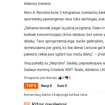
Aleknos treneris.
Nors A. Beručka kone 2 kilogramus sveriančio įrank
sportininkų pasirengimas nėra toks skirtingas, koks 
„Dirbame beveik pagal tą pačią programą. Disko meti
kažkiek koncentruojasi į kitus dalykus, bet esmė yra
dalykų. Tavo sprogstamoji jėga, šuolio galimybės,
dominuojama per greitį, ko šiai dienai Lietuvai gal
pakeisti, reikia juos ugdyti nuo mažų dienų“, – įžva
Visą pokalbį su „Neptūno“ žaidėju, papasakojusiu ap
Gailiaus metimą Citadele KMT finale, žiūrėkite LK
Straipsnio įvertinimas:
0
0
TOP 0
Nauji 0
Seni 0
Komentarų šiame straipsnyje kol kas nėra...
Kitos naujienos