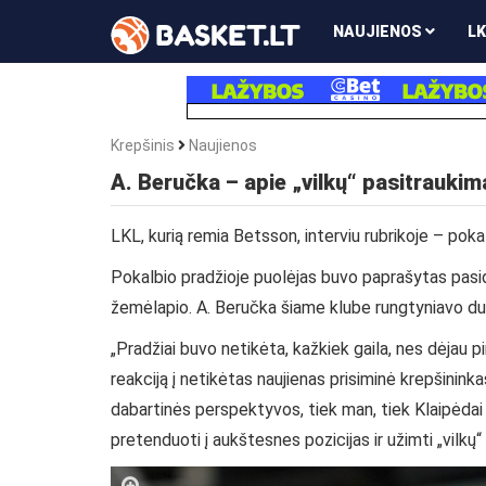
NAUJIENOS
LK
Krepšinis
Naujienos
A. Beručka – apie „vilkų“ pasitraukim
LKL, kurią remia Betsson, interviu rubrikoje – po
Pokalbio pradžioje puolėjas buvo paprašytas pasida
žemėlapio. A. Beručka šiame klube rungtyniavo du
„Pradžiai buvo netikėta, kažkiek gaila, nes dėjau p
reakciją į netikėtas naujienas prisiminė krepšinin
dabartinės perspektyvos, tiek man, tiek Klaipėdai a
pretenduoti į aukštesnes pozicijas ir užimti „vilkų“ 