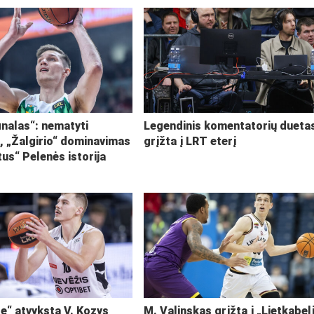
inalas“: nematyti
Legendinis komentatorių dueta
i, „Žalgirio“ dominavimas
grįžta į LRT eterį
tus“ Pelenės istorija
ę“ atvyksta V. Kozys
M. Valinskas grįžta į „Lietkabel