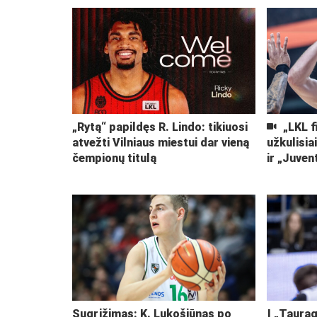
„Rytą“ papildęs R. Lindo: tikiuosi
„LKL f
atvežti Vilniaus miestui dar vieną
užkulisia
čempionų titulą
ir „Juven
Sugrįžimas: K. Lukošiūnas po
Į „Taurag