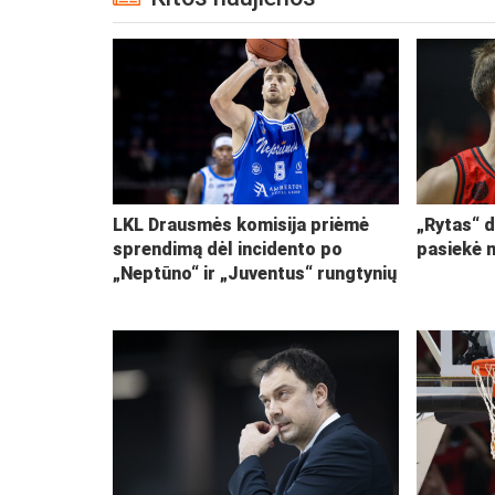
LKL Drausmės komisija priėmė
„Rytas“ d
sprendimą dėl incidento po
pasiekė 
„Neptūno“ ir „Juventus“ rungtynių