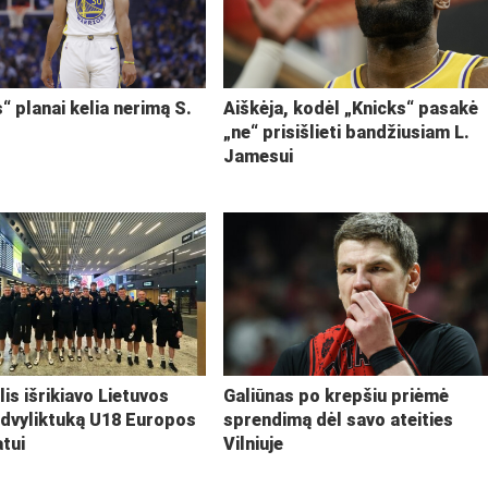
“ planai kelia nerimą S.
Aiškėja, kodėl „Knicks“ pasakė
„ne“ prisišlieti bandžiusiam L.
Jamesui
lis išrikiavo Lietuvos
Galiūnas po krepšiu priėmė
 dvyliktuką U18 Europos
sprendimą dėl savo ateities
tui
Vilniuje