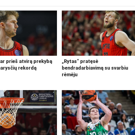
ar prieš atvirą prekybą
„Rytas“ pratęsė
narysčių rekordą
bendradarbiavimą su svarbiu
rėmėju