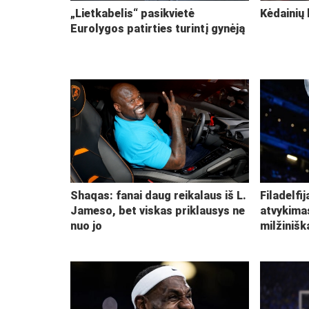
„Lietkabelis“ pasikvietė
Kėdainių 
Eurolygos patirties turintį gynėją
Shaqas: fanai daug reikalaus iš L.
Filadelfi
Jameso, bet viskas priklausys ne
atvykima
nuo jo
milžiniš