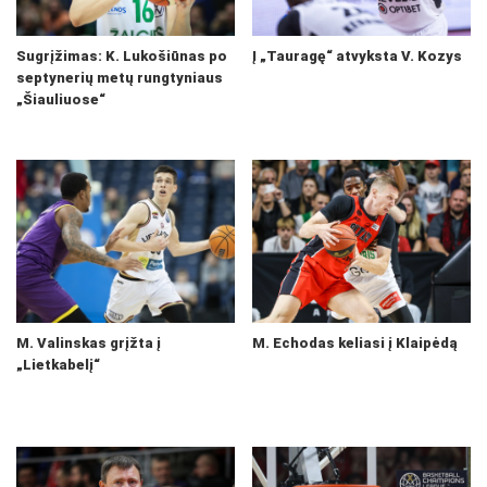
Sugrįžimas: K. Lukošiūnas po
Į „Tauragę“ atvyksta V. Kozys
septynerių metų rungtyniaus
„Šiauliuose“
M. Valinskas grįžta į
M. Echodas keliasi į Klaipėdą
„Lietkabelį“