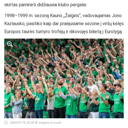
skirtas paminėti didžiausiai klubo pergalei.
1998–1999 m. sezoną Kauno „Žalgiris“, vadovaujamas Jono
Kazlausko, pasitiko kaip dar praėjusiame sezone į viršų kėlęs
Europos taurės turnyro trofėjų ir iškovojęs bilietą į Eurolygą.
2025-01-16 23:24
© zalgiris.lt nuotr.