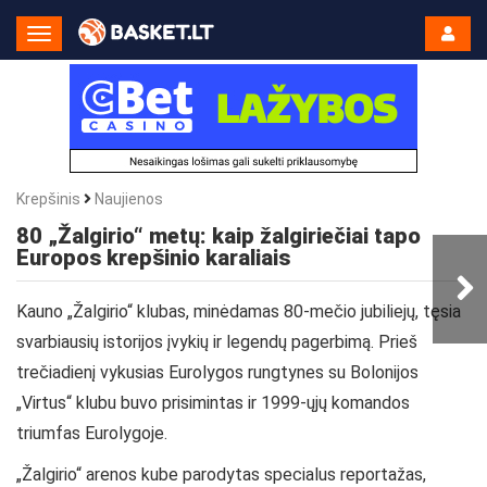
Toggle
Navigation
Krepšinis
Naujienos
80 „Žalgirio“ metų: kaip žalgiriečiai tapo
Europos krepšinio karaliais
Kauno „Žalgirio“ klubas, minėdamas 80-mečio jubiliejų, tęsia
svarbiausių istorijos įvykių ir legendų pagerbimą. Prieš
trečiadienį vykusias Eurolygos rungtynes su Bolonijos
„Virtus“ klubu buvo prisimintas ir 1999-ųjų komandos
triumfas Eurolygoje.
„Žalgirio“ arenos kube parodytas specialus reportažas,