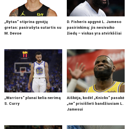
„Rytas“ stiprina gynėjų
D. Fisheris apgynė L. Jameso
gretas: pasirašyta sutartis su
pasirinkimą: jis nesivaiko
M. Devoe
žiedų – viskas yra atvirkščiai
„Warriors“ planai kelia nerimą
Aiškėja, kodėl „Knicks“ pasakė
S. Curry
„ne“ prisišlieti bandžiusiam L.
Jamesui