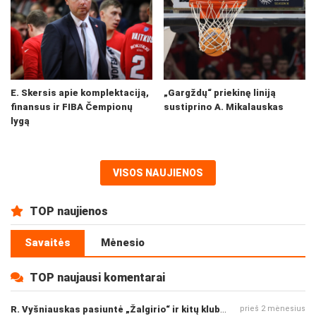
E. Skersis apie komplektaciją,
„Gargždų“ priekinę liniją
finansus ir FIBA Čempionų
sustiprino A. Mikalauskas
lygą
VISOS NAUJIENOS
TOP naujienos
Savaitės
Mėnesio
TOP naujausi komentarai
R. Vyšniauskas pasiuntė „Žalgirio“ ir kitų klubų fanus
prieš 2 mėnesius