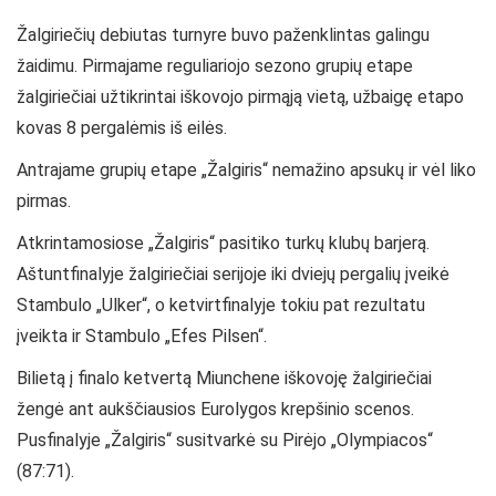
Žalgiriečių debiutas turnyre buvo paženklintas galingu
žaidimu. Pirmajame reguliariojo sezono grupių etape
žalgiriečiai užtikrintai iškovojo pirmąją vietą, užbaigę etapo
kovas 8 pergalėmis iš eilės.
Antrajame grupių etape „Žalgiris“ nemažino apsukų ir vėl liko
pirmas.
Atkrintamosiose „Žalgiris“ pasitiko turkų klubų barjerą.
Aštuntfinalyje žalgiriečiai serijoje iki dviejų pergalių įveikė
Stambulo „Ulker“, o ketvirtfinalyje tokiu pat rezultatu
įveikta ir Stambulo „Efes Pilsen“.
Bilietą į finalo ketvertą Miunchene iškovoję žalgiriečiai
žengė ant aukščiausios Eurolygos krepšinio scenos.
Pusfinalyje „Žalgiris“ susitvarkė su Pirėjo „Olympiacos“
(87:71).