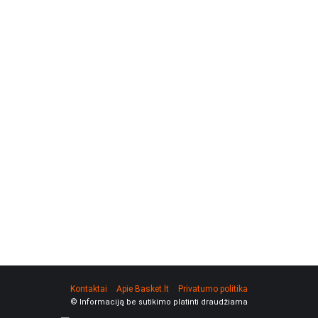
Kontaktai
Apie Basket.lt
Privatumo politika
© Informaciją be sutikimo platinti draudžiama