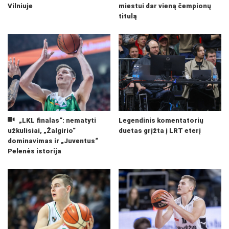
Vilniuje
miestui dar vieną čempionų
titulą
„LKL finalas“: nematyti
Legendinis komentatorių
užkulisiai, „Žalgirio“
duetas grįžta į LRT eterį
dominavimas ir „Juventus“
Pelenės istorija