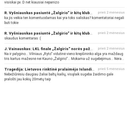
visiskai px :D net kiausiai nepanizo
R. Vyšniauskas pasiuntė „Žalgirio“ ir kitų klubų fanus
prieš 2 mėnesius
ka jis veikia ten komentuodamas kai yra toks saliskas? komentatoriai negali
buti tokie
R. Vyšniauskas pasiuntė „Žalgirio“ ir kitų klubų fanus
prieš 2 mėnesius
skaudus komentaras :(
J. Vainauskas: LKL finale „Žalgiris“ norės pažeminti „Rytą“
prieš 2 mėnesius
Na ir palygino... Vilniaus „Ryto“ vidutinė vieno krepšininko alga yra maždaug
tris kartus mažesnė nei Kauno „Žalgirio“... Mokama už sugebėjimus... Nėra
pinigų - nėra gerų žaidėjų...
Tragedija: Lietuvos rinktinė pralaimėjo Islandijai
prieš 5 mėnesius
Nebežiūrėsiu daugiau žaliai baltų kailių, visąlaik sugeba žaidimo gale
pralošti jau kokių 20metų taip