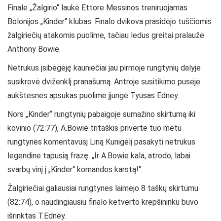
Finale „Žalgirio“ laukė Ettore Messinos treniruojamas
Bolonijos „Kinder“ klubas. Finalo dvikova prasidėjo tuščiomis
žalgiriečių atakomis puolime, tačiau ledus greitai pralaužė
Anthony Bowie.
Netrukus įsibėgėję kauniečiai jau pirmoje rungtynių dalyje
susikrovė dviženklį pranašumą. Antroje susitikimo pusėje
aukštesnes apsukas puolime įjungė Tyusas Edney.
Nors „Kinder“ rungtynių pabaigoje sumažino skirtumą iki
kovinio (72:77), A.Bowie tritaškis privertė tuo metu
rungtynes komentavusį Liną Kunigėlį pasakyti netrukus
legendine tapusią frazę: „Ir A.Bowie kala, atrodo, labai
svarbų vinį į „Kinder“ komandos karstą!“.
Žalgiriečiai galiausiai rungtynes laimėjo 8 taškų skirtumu
(82:74), o naudingiausiu finalo ketverto krepšininku buvo
išrinktas T.Edney.