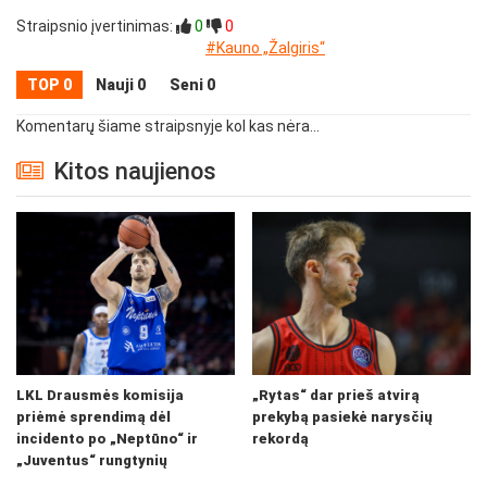
Straipsnio įvertinimas:
0
0
#Kauno „Žalgiris“
TOP 0
Nauji 0
Seni 0
Komentarų šiame straipsnyje kol kas nėra...
Kitos naujienos
LKL Drausmės komisija
„Rytas“ dar prieš atvirą
priėmė sprendimą dėl
prekybą pasiekė narysčių
incidento po „Neptūno“ ir
rekordą
„Juventus“ rungtynių