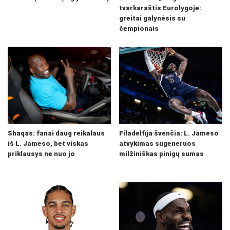
tvarkaraštis Eurolygoje:
greitai galynėsis su
čempionais
Shaqas: fanai daug reikalaus
Filadelfija švenčia: L. Jameso
iš L. Jameso, bet viskas
atvykimas sugeneruos
priklausys ne nuo jo
milžiniškas pinigų sumas