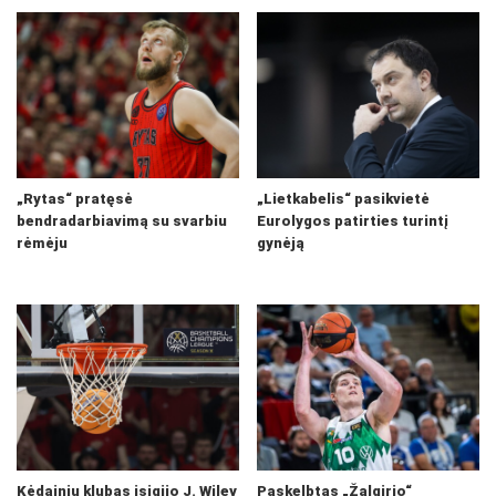
„Rytas“ pratęsė
„Lietkabelis“ pasikvietė
bendradarbiavimą su svarbiu
Eurolygos patirties turintį
rėmėju
gynėją
Kėdainių klubas įsigijo J. Wiley
Paskelbtas „Žalgirio“