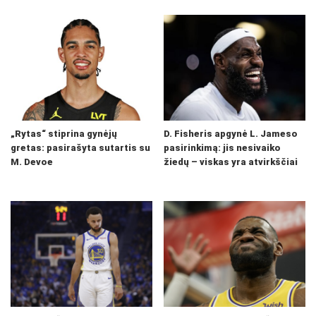
„Rytas“ stiprina gynėjų
D. Fisheris apgynė L. Jameso
gretas: pasirašyta sutartis su
pasirinkimą: jis nesivaiko
M. Devoe
žiedų – viskas yra atvirkščiai