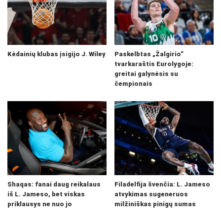
Kėdainių klubas įsigijo J. Wiley
Paskelbtas „Žalgirio“
tvarkaraštis Eurolygoje:
greitai galynėsis su
čempionais
Shaqas: fanai daug reikalaus
Filadelfija švenčia: L. Jameso
iš L. Jameso, bet viskas
atvykimas sugeneruos
priklausys ne nuo jo
milžiniškas pinigų sumas