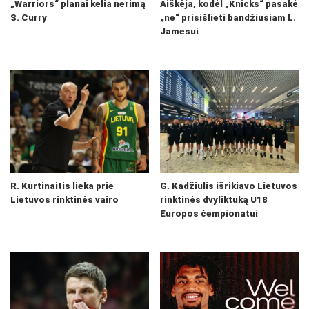
„Warriors“ planai kelia nerimą
Aiškėja, kodėl „Knicks“ pasakė
S. Curry
„ne“ prisišlieti bandžiusiam L.
Jamesui
R. Kurtinaitis lieka prie
G. Kadžiulis išrikiavo Lietuvos
Lietuvos rinktinės vairo
rinktinės dvyliktuką U18
Europos čempionatui