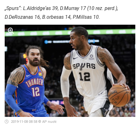
„Spurs“: L.Aldridge‘as 39, D.Murray 17 (10 rez. perd.),
D.DeRozanas 16, B.orbesas 14, P.Millsas 10.
2019-11-08 08:58
© AP nuotr.