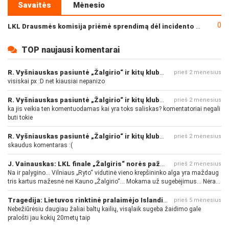
Savaitės
Mėnesio
0
LKL Drausmės komisija priėmė sprendimą dėl incidento po „Neptūno“ ir „Juventus“ rungtynių
TOP naujausi komentarai
R. Vyšniauskas pasiuntė „Žalgirio“ ir kitų klubų fanus
prieš 2 mėnesius
visiskai px :D net kiausiai nepanizo
R. Vyšniauskas pasiuntė „Žalgirio“ ir kitų klubų fanus
prieš 2 mėnesius
ka jis veikia ten komentuodamas kai yra toks saliskas? komentatoriai negali
buti tokie
R. Vyšniauskas pasiuntė „Žalgirio“ ir kitų klubų fanus
prieš 2 mėnesius
skaudus komentaras :(
J. Vainauskas: LKL finale „Žalgiris“ norės pažeminti „Rytą“
prieš 2 mėnesius
Na ir palygino... Vilniaus „Ryto“ vidutinė vieno krepšininko alga yra maždaug
tris kartus mažesnė nei Kauno „Žalgirio“... Mokama už sugebėjimus... Nėra
pinigų - nėra gerų žaidėjų...
Tragedija: Lietuvos rinktinė pralaimėjo Islandijai
prieš 5 mėnesius
Nebežiūrėsiu daugiau žaliai baltų kailių, visąlaik sugeba žaidimo gale
pralošti jau kokių 20metų taip