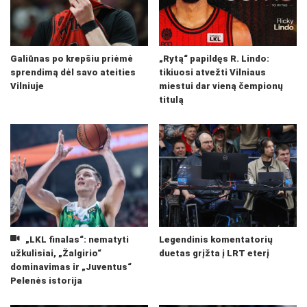
Galiūnas po krepšiu priėmė
„Rytą“ papildęs R. Lindo:
sprendimą dėl savo ateities
tikiuosi atvežti Vilniaus
Vilniuje
miestui dar vieną čempionų
titulą
„LKL finalas“: nematyti
Legendinis komentatorių
užkulisiai, „Žalgirio“
duetas grįžta į LRT eterį
dominavimas ir „Juventus“
Pelenės istorija