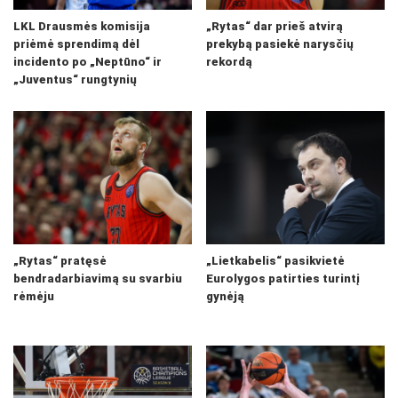
LKL Drausmės komisija
„Rytas“ dar prieš atvirą
priėmė sprendimą dėl
prekybą pasiekė narysčių
incidento po „Neptūno“ ir
rekordą
„Juventus“ rungtynių
„Rytas“ pratęsė
„Lietkabelis“ pasikvietė
bendradarbiavimą su svarbiu
Eurolygos patirties turintį
rėmėju
gynėją