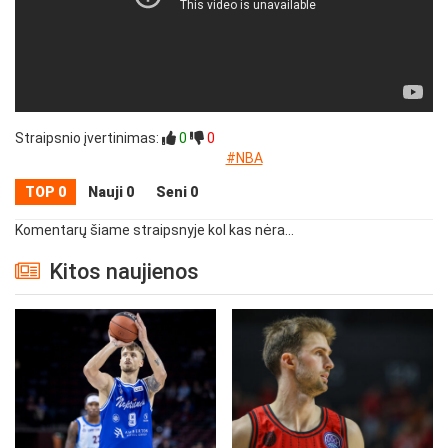
Straipsnio įvertinimas:
0
0
#NBA
TOP 0
Nauji 0
Seni 0
Komentarų šiame straipsnyje kol kas nėra...
Kitos naujienos