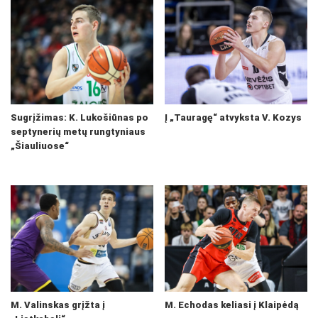
Sugrįžimas: K. Lukošiūnas po
Į „Tauragę“ atvyksta V. Kozys
septynerių metų rungtyniaus
„Šiauliuose“
M. Valinskas grįžta į
M. Echodas keliasi į Klaipėdą