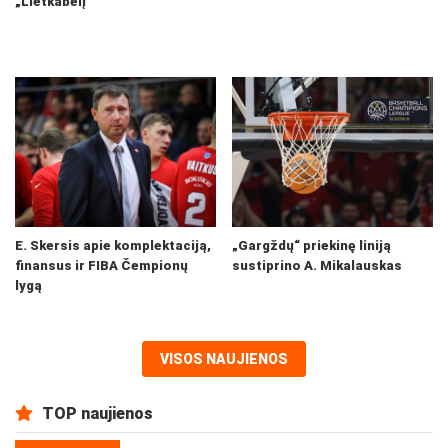
„Lietkabelį“
E. Skersis apie komplektaciją,
„Gargždų“ priekinę liniją
finansus ir FIBA Čempionų
sustiprino A. Mikalauskas
lygą
VISOS NAUJIENOS
TOP naujienos