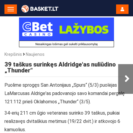
Toggle
Navigation
Krepšinis
Naujienos
39 taškus surinkęs Aldridge'as nuliūdino
„Thunder“
Puolime sprogęs San Antonijaus „Spurs“ (5/3) puolėjas
LaMarcusas Aldrige'as padovanojo savo komandai pergalę
121:112 prieš Oklahomos „Thunder“ (3/5).
34-erių 211 cm ūgio veteranas surinko 39 taškus, puikiai
realizavęs dvitaškius metimus (19/22 dvit.) ir atkovojo 6
kamuolius.